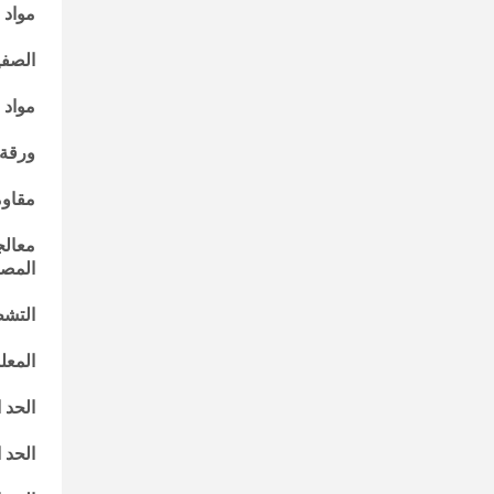
مواد خ
الصفيح
مواد 
ورقة TG العالية: S1000-2M ، Lianmao IT180A و 
مقاومة ال
المصفوف 
التشطيبات الم
المعلم
الحد الأدن
الحد الأدنى للحفر: 