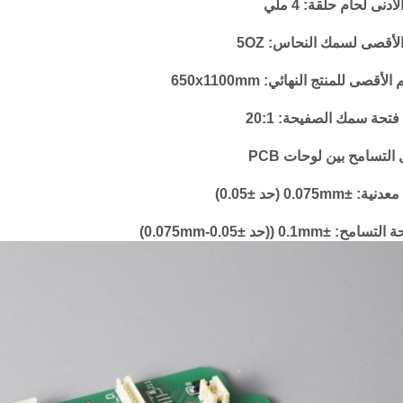
أدنى لحام حلقة: 4 ملي
الأقصى لسمك النحاس: 5OZ
لأقصى للمنتج النهائي: 650x1100mm
فتحة سمك الصفيحة: 20:1
التسامح بين لوحات PCB
: ±0.075mm (حد ±0.05)
مح: ±0.1mm ((حد ±0.05-0.075mm)