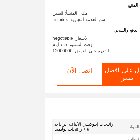
المنتج
مكان المنشأ: الصين
اسم العلامة التجارية: Infinites
لدفع والشحن
الأسعار: negotiable
وقت التسليم: 5-7 أيام
القدرة على العرض: 12000000
ل على أفضل
اتصل الآن
سعر
راتنجات إيبوكسي الألياف الزجاجي
المواد:
ة + راتنجات بوليميد
بطات