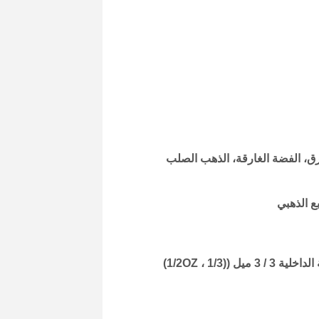
صاصي، الذهب الغارق، OSP، القصدير الغارق، الفضة الغارقة، الذهب الصلب