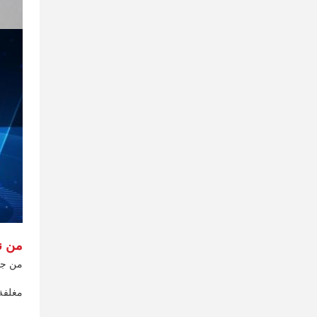
من ن
من جا
مغلفة