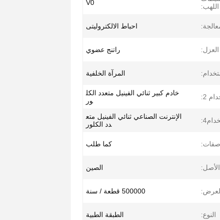
V0
اللهب:
معالجة:
احباط الالكتروليتى
العزل:
راتنج عضوي
خدام:
المرآة الخلفية
خادم كبير ثنائي الفينيل متعدد الكل
ام 2:
ور
الإنترنت الصناعي ثنائي الفينيل متع
دام4:
دد الكلور
صفات:
كما طلب
الأصل:
الصين
لعرض:
500000 قطعة / سنة
النوع:
الطبقة الطبية