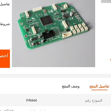
تفاصيل 
شروط ا
احص
تفاصيل المنتج
وصف المنتج
النموذج رقم:
FR444
خصائص مث