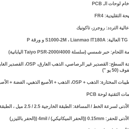
ام لوحات الـ PCB
ة التقليدية: FR4
عالية التردد: روجرز، تاكونيك
ورقة P
لحام: حبر شمسي (سلسلة Taiyo PSR-2000/4000 اليابانية)
معالجة السطح: القصدير غير الر
(50 يو ")
ختارة: الذهب + OSP، الذهب + الأصبع الذهبي، الفضة + الأصبع الذهبي
ات التقنية لوحة PCB
ى لسرعة الخط / المسافة: الطبقة الخارجية 2.5 / 2.5 ميل ، الطبقة الداخلية 3 / 3 ميل ((1/3 ، 1/2OZ)
0.15mm ((الحفر الميكانيكي) / 4mil ((الحفر بالليزر)