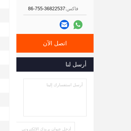
فاكس:
86-755-36822537
اتصل الآن
أرسل لنا