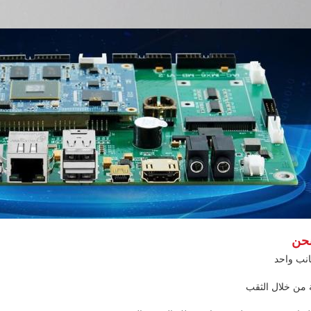
حن
نب واحد
 من خلال الثقب