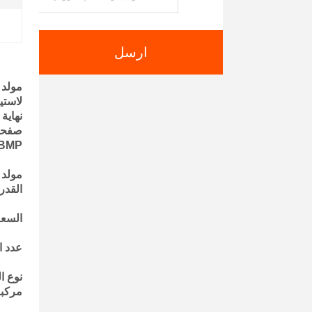
ارسل
مولد ال
EL، TXT، JPG، BMP
مولد ال
القدرة ع
السعة الشه
عدد الط
مركبة