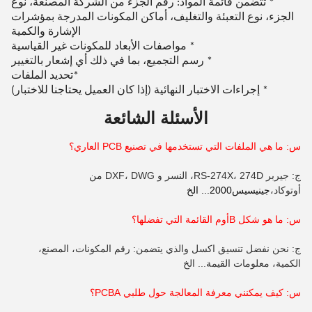
* تتضمن قائمة المواد: رقم الجزء من الشركة المصنعة، نوع
الجزء، نوع التعبئة والتغليف، أماكن المكونات المدرجة بمؤشرات
الإشارة والكمية
* مواصفات الأبعاد للمكونات غير القياسية
* رسم التجميع، بما في ذلك أي إشعار بالتغيير
تحديد الملفات
*
* إجراءات الاختبار النهائية (إذا كان العميل يحتاجنا للاختبار)
الأسئلة الشائعة
س: ما هي الملفات التي تستخدمها في تصنيع PCB العاري؟
ج: جيربر RS-274X، 274D، النسر و DXF، DWG من
أوتوكاد،
جينيسيس2000... الخ
س: ما هو شكل B
أوم
القائمة التي تفضلها؟
ج: نحن نفضل تنسيق اكسل والذي يتضمن: رقم المكونات، المصنع،
الكمية، معلومات القيمة... الخ
س: كيف يمكنني معرفة المعالجة حول طلبي PCBA؟