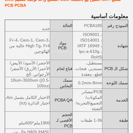
PCB PCBA
معلومات أساسية
النموذج رقم
PCBA185
الحالة
جديد
ISO9001 ،
Fr-4، Cem-1، Cem-3،
ISO14001 ،
مواد
شهادة
IATF 16949 ،
High Tg، Fr4 خالية من
PCB
Ipc-a-610g ،
الهالوجين
RoHS
مستطيل،
الأخضر/ الأسود/ الأبيض/
شكل الـ PCB
مستدير، فتحات،
قناع لحام
الأحمر/ الأزرق/ الأصفر/
قطع، معقدة
الأرجواني..الخ
سمك
18um-3500um ((0.5-
سمك اللوحة
0.2mm-8mm
النحاس
100oz)
PCB/مصادر
المكونات/
الاختبار الكامل يشمل Aoi،
الخدمة
PCBA QA
التجميع/التجربة/
اختبار الدائرة (Ict)
التعبئة
الحجم
طبقة
1-36 طبقات
الأقصى لـ
1900ملم*600ملم
PCB
HASL/HASL خال من