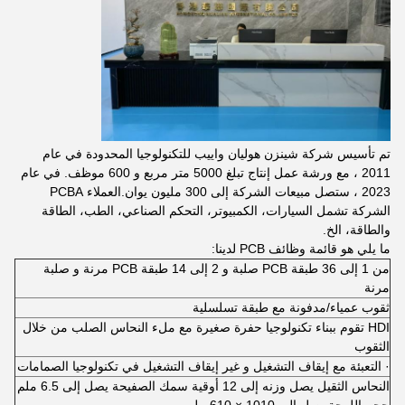
تم تأسيس شركة شينزن هوليان واييب للتكنولوجيا المحدودة في عام
2011 ، مع ورشة عمل إنتاج تبلغ 5000 متر مربع و 600 موظف. في عام
2023 ، ستصل مبيعات الشركة إلى 300 مليون يوان.العملاء PCBA
الشركة تشمل السيارات، الكمبيوتر، التحكم الصناعي، الطب، الطاقة
والطاقة، الخ.
ما يلي هو قائمة وظائف PCB لدينا:
من 1 إلى 36 طبقة PCB صلبة و 2 إلى 14 طبقة PCB مرنة و صلبة
مرنة
ثقوب عمياء/مدفونة مع طبقة تسلسلية
HDI تقوم ببناء تكنولوجيا حفرة صغيرة مع ملء النحاس الصلب من خلال
الثقوب
· التعبئة مع إيقاف التشغيل و غير إيقاف التشغيل في تكنولوجيا الصمامات
النحاس الثقيل يصل وزنه إلى 12 أوقية سمك الصفيحة يصل إلى 6.5 ملم
حجم اللوحة يصل إلى 1010 × 610 ملم