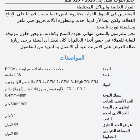
المواد الخاصة والهياكل المختلطة
المشترين في السوق الدولية يختاروننا ليس فقط بسبب قدرتنا على الإنتاج
الفعالة، ولكن أيضا لأن لدينا أحدث ومتطورة الآلات،فريق فني ماهر
وسلسلة توريد ناضجة.
نحن ملتزمون بالسعي النهائي لجودة المنتج وكفاءته، وتوفير حلول موثوقة
للغاية للعملاء في جميع أنحاء العالم.إذا كان لديك أي أسئلة يرجى زيارة
صالة العرض على الانترنت لدينا أو الاتصال بنا لمزيد من التفاصيل.
المواصفات
المدة
مواصفات مفصلة لتصنيع لوحات PCBA
طبقة
6
1-3
طبقة
FR-4، CEM-1، CEM-3، High TG، FR4 خالية من الهالوجين،
المواد
FR-1، FR-2، الألومنيوم
(روجرز)
التاكونيك
(أيزولا) ، إلخ
سمك اللوحة
0.4mm-4mm
الحد الأقصى للجانب
1900*600ملم
المنتهي من اللوحة
الحد الأدنى لحجم
1
0.
ملم
الثقب
عرض الخط الدقيق
2.95
ميل
المسافة الدنيا بين
2.95
ميل
الخطوط