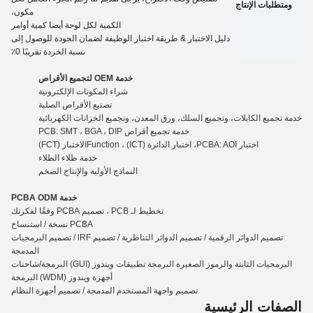
ومتطلبات الإنتاج
مكون،
الكمية لكل لوحة أيضا كمية
أوامر
دليل الاختبار
&
طريقة اختبار الوظيفة لضمان الجودة للوصول إلى
نسبة الخردة تقريبًا 0٪
خدمة OEM لتجميع الأقراص
شراء المكونات الإلكترونية
تصنيع الأقراص الصلبة
خدمة تجميع الكابلات، وتجميع السلك، ورق المعدن، وتجميع الخزانات الكهربائية
خدمة تجميع أقراص PCB: SMT ، BGA ، DIP
اختبار PCBA: AOI، اختبار الدائرة (ICT) ، Functio
n
الاختبار (FCT)
خدمة طلاء الطلاء
النماذج الأولية والإنتاج الضخم
خدمة PCBA ODM
تخطيط لـ PCB ، تصميم PCBA وفقًا لفكرتك
PCBA نسخة / استنساخ
تصميم الدوائر الرقمية / تصميم الدوائر التناظرية / تصميم lRF / تصميم البرمجيات
المدمجة
البرمجيات الثابتة والرموز الصغيرة البرمجة تطبيقات ويندوز (GUI) البرمجة/شاحنات
أجهزة ويندوز (WDM) البرمجة
تصميم واجهة المستخدم المدمجة / تصميم أجهزة النظام
الصفات الرئيسية