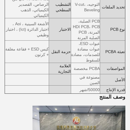
التوجيه، V-cut،
التشطيب
الرصاص، القصدير
تحديد الملفات
Beveling
السطحي
الكيميائي، الذهب
الكيميائي
PCB الصلبة،
الأشعة السينية ، Aoi ،
HDI PCB، PCB
نوع PCB
الاختبار
اختبار الدائرة (Ict) ، اختبار
المرنة، PCB
وظيفي
الصلبة المرنة
عبوات ESD،
عبوات مضادة
كيس ESD + فقاعة مغلفة
تعبئة PCBA
حزمة النقل
للصدمات، مضادة
+ كرتون
للسقوط
العلامة
المواصفات
PCBA مخصصة
التجارية
مصنوعة في
الأصل
الصين
قدرة الإنتاج
50000/شهر
وصف المنتج