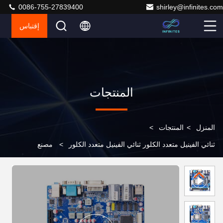
0086-755-27839400
shirley@infinites.com
إقتباس
المنتجات
المنزل
>
المنتجات
>
ثنائي الفينيل متعدد الكلور ثنائي الفينيل متعدد الكلور
>
مصنع
SMT الصين بيع بالجملة OEM المصنع واحد توقف تصميم EMS
PCB PCBA