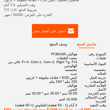
تفاصيل التغليف: كيس ESD + فقاعة ملفوفة + كرتون
وقت التسليم: 5-7 أيام
شروط الدفع: T/T، L/C
القدرة على العرض: 50000 / شهر
احصل على أفضل سعر
تفاصيل المنتج
وصف المنتج
النموذج رقم:
هواليان-PCBA185
طبقات:
متعدد الطبقات
Fr-4، Cem-1، Cem-3، Hight Tg، Fr4 خالي من
المواد الأساسية:
الهالوجين
مخصصة:
مخصصة
الحالة:
جديد
حزمة النقل:
كيس ESD + فقاعة ملفوفة + كرتون
المواصفات:
100 ملم * 160 ملم
العلامة التجارية:
هواليان
الأصل:
الصين
حجم الحزمة:
20.00 سم * 30.00 سم * 20.00 سم
الوزن الإجمالي
10.000 كجم
للحزمة:
وقت التنفيذ:
3 أيام (1 - 50 قطعة) للتفاوض (> 50 قطعة)
مصنع SMT الصين بيع بالجملة OEM المصنع واحد توقف تصميم EMS