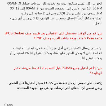
الجواب: كل عميل سيكون لديه بيع لخدمة لك. ساعات عملنا: 9: 00AM-
18: 30 PM من الاثنين إلى الجمعة، السبت من 9: 00AM إلى 12: 30
PM. سوف نرد على بريدك الإلكتروني في 2 ساعة في وقت
عملنا.ويمكنك أيضاً الاتصال بمبيعاتنا عبر الهاتف إذا كان هناك أي شيء
عاجل.
س: كم من الوقت سنحصل على الاقتباس بعد تقديم ملف PCB Gerber،
قائمة Bom كاملة، ورقة بيانات الجزء وملف PNP؟
ج: سيتم إرسال الاقتباس في أقل من 2 أيام عمل، لبعض المكونات
الخاصة التي لا يمكن العثور عليها هنا، يمكنك اقتراح لنا PN استبدال أو
يمكنك توفير لنا.
س: إذا تم اختبار جميع PCBAs قبل التسليم إذا قدمنا طريقة اختبار
الوظيفة؟
ج:نعم، نحن نضمن أن كل قطعة من PCBA سيتم اختبارها قبل الشحن،
ونحن نضمن أن البضائع التي أرسلت بها هي مع الجودة المعتمدة.
Tags: