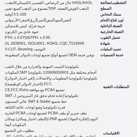
التشطيب/معالجة
HASL/HASL خال من الرصاص، القصدير الكيميائي
/
الذهب،
السطح
الذهب الغوص
/
الفضة، 0
SP
"مصنوع من الذهب"
إصبع ذهبي
سمك النحاس
0.5-100 أوقية
لون قناع اللحام
أخضر/أسود/أبيض/أحمر/أزرق/اصفر
/ الأرجواني
التعبئة الداخلية
حزمة فراغ، كيس بلاستيكي
التعبئة الخارجية
عبوة عادي من الكرتون
تحمل الثقوب
(NTPH: ± 0.05
5
PTH: ± 0.07
شهادة
,TS16949
ISO9001، ISO14001، ROHS، CQC
UL،
تحديد الملفات
التوجيه، V-CUT، Beveling
خدمة الجمعيات
توفير خدمة OEM لجميع أنواع تجميع لوحات الدوائر المطبوعة
تكنولوجيا التثبيت المهنية والحرارة من خلال الثقب
أحجام مختلفة مثل 120608050603 تكنولوجيا SMT المكونات
تكنولوجيا تكنولوجيا المعلومات والاتصالات ((في اختبار الدوائر))
،FCT ((اختبار الدوائر الوظيفية))
المتطلبات التقنية
تجميع PCBA مع موافقة CE,FCC,Rohs
تكنولوجيا إعادة لحام تدفق غاز النيتروجين لـ SMT
خط تجميع SMT & Solder عالي المستوى
قدرة تكنولوجيا وضع لوحات عالية الكثافة
ملف جيربر أو ملف PCBA لتصنيع لوحات PCBA العارية
البوم ((فكرة المواد) لجميع،PNP ((الملف اختيار ومكان) ومكان
المكونات أيضا
مطلوب في التجميع
الاقتباسات
لتقليص وقت الاقتراح، يرجى تقديم لنا رقم الجزء الكامل لكل