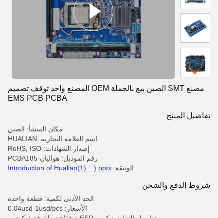
مصنع SMT الصين بيع بالجملة OEM المصنع واحد توقف تصميم
EMS PCB PCBA
تفاصيل المنتج
مكان المنشأ: الصين
اسم العلامة التجارية: HUALIAN
إصدار الشهادات: RoHS, ISO
رقم الموديل: هواليان-PCBA185
الوثيقة:
Introduction of Hualian(1)....).pptx
شروط الدفع والشحن
الحد الأدنى لكمية: قطعة واحدة
الأسعار: 0.04usd-1usd/pcs