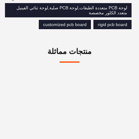
لوحة PCB متعددة الطبقات,لوحة PCB صلبة,لوحة ثنائي الفينيل
متعدد الكلور مخصصة
customized pcb board
rigid pcb board
منتجات مماثلة