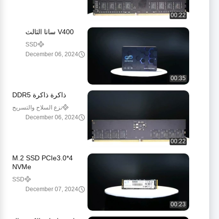
00:22
V400 ساتا الثالث
SSD
December 06, 2024
00:35
ذاكرة ذاكرة DDR5
نزع السلاح والتسريح
وإعادة الإدماج
December 06, 2024
00:22
M.2 SSD PCIe3.0*4
NVMe
SSD
December 07, 2024
00:23