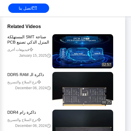
اتصل بنا
Related Videos
صناعة SMT المستهلكة
المنزل الذكي تصنيع PCB
PCB PCBA
فيديوهات أخرى
January 15, 2025
02:57
ذاكرة الـ DDR5 RAM
نزع السلاح والتسريح
وإعادة الإدماج
December 06, 2024
00:25
ذاكرة رام DDR4
نزع السلاح والتسريح
وإعادة الإدماج
December 06, 2024