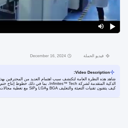
فيديو الحملة
December 16, 2024
Video Description:
شاهد هذه النظرة العامة لتكتشف سبب اهتمام العديد من المحترفين بهذ
الذكية المتقدمة لشركة Infinites™ Tech، 
كيف يتقنون تقنيات التعبئة والتغليف BGA وLGA وSiP مع تغطية مجالات DRAM وNAND Flash في حلول تخزين أشباه الموصلات.