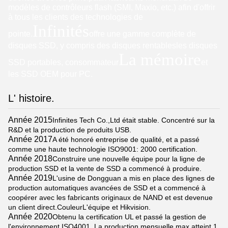
modèles de contrôleurs flash (SMI, Maxio, etc.) afin d'offrir
à tous les clients des technologies de
Infinités
pointe.
offre une gamme complète de
disques SSD, y compris des disques rentables
les disques
La mémoire
SSD portables, consommateur
et
les SSD OEM pour PC.
L' histoire.
Année 2015
Infinites Tech Co.,Ltd était stable. Concentré sur la
R&D et la production de produits USB.
Année 2017
A été honoré entreprise de qualité, et a passé
comme une haute technologie ISO9001: 2000 certification.
Année 2018
Construire une nouvelle équipe pour la ligne de
production SSD et la vente de SSD a commencé à produire.
Année 2019
L'usine de Dongguan a mis en place des lignes de
production automatiques avancées de SSD et a commencé à
coopérer avec les fabricants originaux de NAND et est devenue
un client direct.CouleurL'équipe et Hikvision.
Année 2020
Obtenu la certification UL et passé la gestion de
l'environnement ISO4001. La production mensuelle max atteint 1