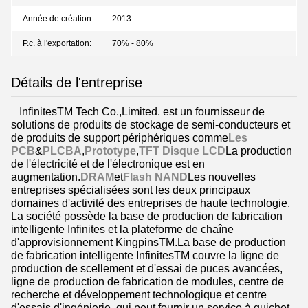
Année de création:
2013
P.c. à l'exportation:
70% - 80%
Détails de l'entreprise
InfinitesTM Tech Co.,Limited. est un fournisseur de
solutions de produits de stockage de semi-conducteurs et
de produits de support périphériques comme
Les
PCB
&
PLCBA
,
Prototype
,
TFT
Disque LCD
La production
de l'électricité et de l'électronique est en
augmentation.
DRAM
et
Flash NAND
Les nouvelles
entreprises spécialisées sont les deux principaux
domaines d'activité des entreprises de haute technologie.
La société possède la base de production de fabrication
intelligente Infinites et la plateforme de chaîne
d'approvisionnement KingpinsTM.La base de production
de fabrication intelligente InfinitesTM couvre la ligne de
production de scellement et d'essai de puces avancées,
ligne de production de fabrication de modules, centre de
recherche et développement technologique et centre
d'essais d'ingénierie, qui peut fournir un service à guichet