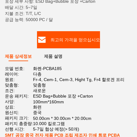
포장 세부 사항: ESD Bag+Bubble 포장 +Carton
배달 시간: 5~7일
지불 조건: T/T, L/C
공급 능력: 50000 PC / 달
최고의 가격을 얻으십시오
제품 상세정보
제품 설명
모델 번호:
화롄-PCBA185
레이어:
다층
원료:
Fr-4, Cem-1, Cem-3, Hight Tg, Fr4 할로겐 프리
맞춤형:
맞춤형
조건:
새로운
운송 패키지:
ESD Bag+Bubble 포장 +Carton
사양:
100mm*160mm
상표:
화련
원산지:
중국
패키지 크기:
50.00cm * 30.00cm * 20.00cm
패키지 총중량:
10.000 킬로그램
선행 시간:
5-7일 협상 예정(> 50개)
SMT 공장 중국 전자 제품 PCB 조립 제조자 인쇄 회로 PCBA