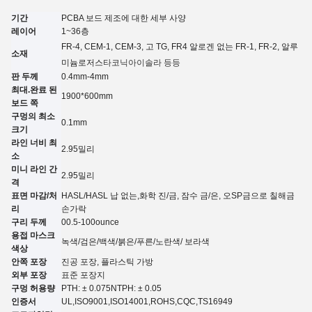
기간
PCBA 보드 제조에 대한 세부 사양
레이어
1~3
6
층
FR-4, CEM-1, CEM-3, 고 TG, FR4 알로겐 없는 FR-1, FR-2, 알루
소재
미늄
로저스
타코닉
아이솔라 등등
판 두께
0.4mm-4mm
최대.완료 된
1900*600mm
보드 쪽
구멍의 최소
0.
1
mm
크기
라인 너비 최
2.95
밀리
소
미니 라인 간
2.95
밀리
격
표면 마감/처
HASL/HASL 납 없는,화학 진
/
금, 잠수 금
/
은, 오
SP
금으로 칠해
금
리
손가락
구리 두께
00.5-100ounce
용접 마스크
녹색/검은/백색/붉은/푸른/노란색
/ 보라색
색상
안쪽 포장
진공 포장, 플라스틱 가방
외부 포장
표준 포장지
구멍 허용량
PTH: ± 0.07
5
NTPH: ± 0.05
인증서
UL,
ISO9001,ISO14001,ROHS,CQC
,TS16949