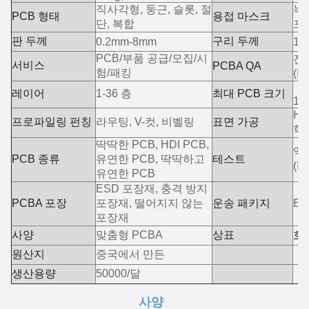
직사각형, 둥근, 슬롯, 절
녹
PCB 형태
용접 마스크
단, 복합
포
판 두께
구리 두께
0.2mm-8mm
18
PCB/부품 공급/모집/시
전체
서비스
PCBA QA
험/패킹
(Ict
레이어
1-36 층
최대 PCB 크기
19
HA
프로파일링 펀칭
라우팅, V-컷, 비벨링
표면 가공
학
딱딱한 PCB, HDI PCB,
엑
PCB 종류
유연한 PCB, 딱딱하고
테스트
(I
유연한 PCB
ESD 포장재, 충격 방지
PCBA 포장
포장재, 떨어지지 않는
운송 패키지
E
포장재
사양
맞춤형 PCBA
상표
호
원산지
중국에서 만든
생산용량
50000/달
사양