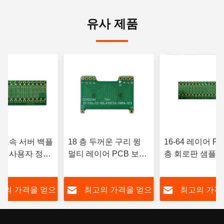
유사 제품
층 고속 서버 백플
18 층 두꺼운 구리 윙
16-64 레이어 P
CB 사용자 정의
멀티 레이어 PCB 보드
층 회로판 샘플 
드
개인 레이블
능 5g 통신
고의 가격을 얻으
최고의 가격을 얻으
최고의 가격
십시오
십시오
십시오