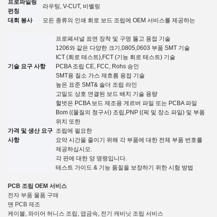
프로파일링
라우팅, V-CUT, 비벨링
펀칭
대회 봉사
모든 종류의 인쇄 회로 보드 조립에 OEM 서비스를 제공하는
프로페셔널 표면 장착 및 구멍 뚫고 용접 기술
1206와 같은 다양한 크기,0805,0603 부품 SMT 기술
ICT (회로 테스트),FCT (기능 회로 테스트) 기술
기술 요구 사항
PCBA 조립 CE, FCC, Rohs 승인
SMT용 질소 가스 재흐름 용접 기술
높은 표준 SMT& 솔더 조립 라인
고밀도 상호 연결된 보드 배치 기술 용량
헐벗은 PCBA 보드 제조용 게르버 파일 또는 PCBA 파일
Bom ((물질의 청구서) 조립,PNP ((픽 및 장소 파일) 및 부품
위치 또한
가격 및 생산 요구
조립에 필요한
사항
요약 시간을 줄이기 위해 각 부품에 대한 전체 부품 번호를
제공하십시오.
각 판에 대한 양
명령입니다.
테스트 가이드
&
기능 품질을 보장하기 위한 시험 방법
PCB 조립 OEM 서비스
전자 부품 물품 구매
맨 PCB 제조
케이블, 와이어 허니스 조립, 엽금속, 전기 캐비닛 조립 서비스