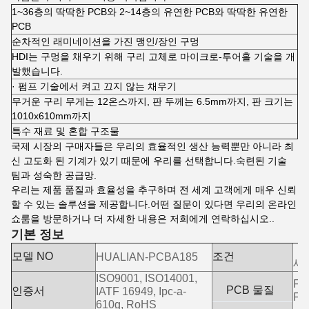
1~36층의 딱딱한 PCB와 2~14층의 유연한 PCB와 딱딱한 유연한
PCB
순차적인 래미네이션을 가진 맹인/장인 구멍
HDI는 구멍을 채우기 위해 구리 고체로 마이크로-투어홀 기술을 개
발했습니다.
· 펌프 기술에서 켜고 끄지 않는 채우기
무거운 구리 무게는 12온스까지, 판 두께는 6.5mm까지, 판 크기는
1010x610mm까지
특수 재료 및 혼합 구조물
국제 시장의 구매자들은 우리의 효율적인 생산 능력뿐만 아니라 최
신 고도화 된 기계가 있기 때문에 우리를 선택합니다.숙련된 기술
팀과 성숙한 공급망.
우리는 제품 품질과 효율성을 추구하며 전 세계 고객에게 매우 신뢰
할 수 있는 솔루션을 제공합니다.어떤 질문이 있다면 우리의 온라인
쇼룸을 방문하거나 더 자세한 내용은 저희에게 연락하십시오..
기본 정보
모델 NO
조건
HUALIAN-PCBA185
새
ISO9001, ISO14001,
Fr-
PCB 물질
인증서
IATF 16949, Ipc-a-
Fr
610g, RoHS