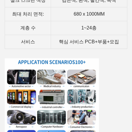
실크 스크린 색상
검은색, 흰색, 빨간색, 녹색
최대 처리 면적:
680 x 1000MM
계층 수
1~24층
서비스
핵심 서비스 PCB+부품+모집