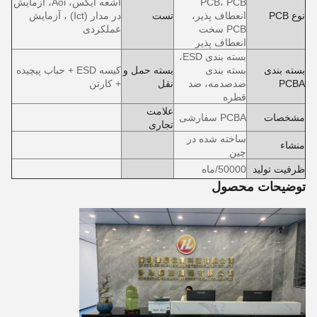
PCB، PCB
اشعه ایکس، Aoi، آزمایش
نوع PCB
انعطاف پذیر،
تست
در مدار (Ict) ، آزمایش
PCB سخت
عملکردی
انعطاف پذیر
بسته بندی ESD،
بسته بندی
بسته بندی
بسته حمل و
کیسه ESD + حباب پیچیده
PCBA
ضدصدمه، ضد
نقل
+ کارتن
قطره
علامت
مشخصات
PCBA سفارشی
تجاری
ساخته شده در
منشاء
چین
ظرفیت تولید
50000/ماه
توضیحات محصول