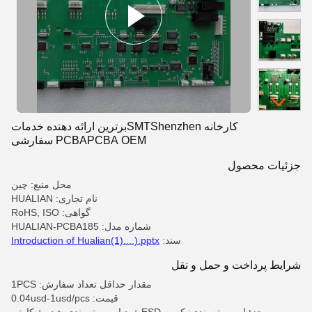
کارخانه SMTShenzhenبرترین ارائه دهنده خدمات
PCBAPCBA OEM سفارشی
جزئیات محصول
محل منبع: چین
نام تجاری: HUALIAN
گواهی: RoHS, ISO
شماره مدل: HUALIAN-PCBA185
سند:
Introduction of Hualian(1)....).pptx
شرایط پرداخت و حمل و نقل
مقدار حداقل تعداد سفارش: 1PCS
قیمت: 0.04usd-1usd/pcs