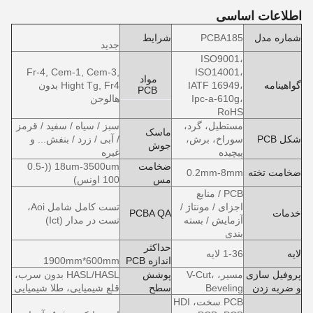
اطلاعات اساسی
شماره مدل
PCBA185
شرایط
جدید
ISO9001،
Fr-4, Cem-1, Cem-3,
ISO14001،
مواد
گواهینامه
IATF 16949،
Hight Tg, Fr4 بدون
PCB
Ipc-a-610g،
هالوجن
RoHS
مستطیل، گرد،
سبز / سیاه / سفید / قرمز
ماسک
شکل PCB
سوراخ، برش،
/ آبی / زرد / بنفش... و
جوش
پیچیده
غیره
ضخامت
18um-3500um ((0.5-
ضخامت تخته
0.2mm-8mm
مس
100 اونس)
PCB / منابع
اجزای / مونتاژ /
تست کامل شامل Aoi،
خدمات
PCBA QA
آزمایش / بسته
تست در مدار (Ict)
بندی
حداکثر
لایه
1-36 لایه
اندازه PCB
1900mm*600mm
پروفیل سازی
مسیر، V-Cut،
پوشش
HASL/HASL بدون سرب،
و ضربه زدن
Beveling
سطح
قلع شیمیایی، طلا شیمیایی
PCB سخت، HDI