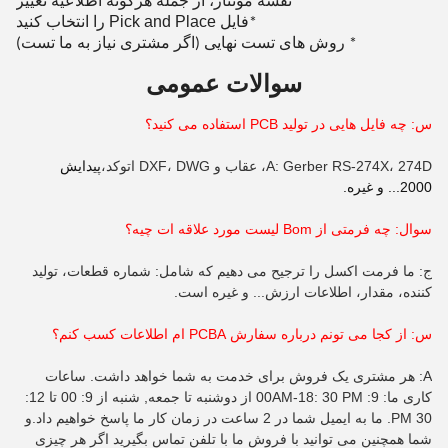
* نقشه مونتاژ، از جمله هرگونه اطلاعیه تغییر
فایل Pick and Place را انتخاب کنید
*
* روش های تست نهایی (اگر مشتری نیاز به ما تست)
سوالات عمومی
س: چه فایل هایی در تولید PCB استفاده می کنید؟
A: Gerber RS-274X، 274D، عقاب و DXF، DWG اتوکد،
پیدایش
2000... و غیره.
سوال: چه فرمتی از B
om
لیست مورد علاقه ات چیه؟
ج: ما فرمت اکسل را ترجیح می دهیم که شامل: شماره قطعات، تولید
کننده، مقدار، اطلاعات ارزش... و غیره است.
س: از کجا می تونم درباره سفارش PCBA ام اطلاعات کسب کنم؟
A: هر مشتری یک فروش برای خدمت به شما خواهد داشت. ساعات
کاری ما: 9: 00AM-18: 30 PM از دوشنبه تا جمعه, شنبه از 9: 00 تا 12:
30 PM. ما به ایمیل شما در 2 ساعت در زمان کار ما پاسخ خواهیم داد.و
شما همچنین می توانید با فروش ما با تلفن تماس بگیرید اگر هر چیزی