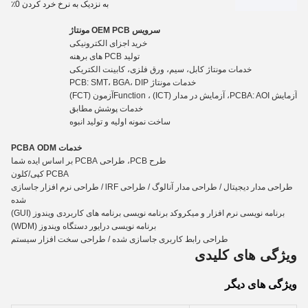
به نزدیک به نرخ خرد کردن 0٪
سرویس OEM PCB مونتاژ
خرید اجزای الکترونیکی
تولید PCB های برهنه
خدمات مونتاژ کابل، سیم، ورق فلزی، کابینت الکتریکی
خدمات مونتاژ PCB: SMT، BGA، DIP
آزمایش PCBA: AOI، آزمایش در مدار (ICT) ، Functio
n
آزمون (FCT)
خدمات پوشش مطابق
ساخت نمونه اولیه و تولید انبوه
خدمات PCBA ODM
طرح PCB، طراحی PCBA بر اساس ایده شما
PCBA کپی/کلون
طراحی مدار دیجیتال / طراحی مدار آنالوگ / طراحی lRF / طراحی نرم افزار جاسازی
شده
برنامه نویسی نرم افزار و میکروکد برنامه نویسی برنامه های کاربردی ویندوز (GUI)
برنامه نویسی درایور دستگاه ویندوز (WDM)
طراحی رابط کاربری جاسازی شده / طراحی سخت افزار سیستم
ویژگی های کلیدی
ویژگی های دیگر