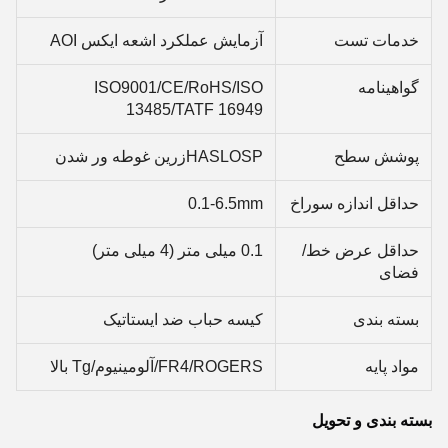
خدمات تست
آزمایش عملکرد اشعه ایکس AOI
گواهینامه
ISO9001/CE/RoHS/ISO
13485/TATF 16949
پوشش سطح
HASLOSPزرين غوطه ور شدن
حداقل اندازه سوراخ
0.1-6.5mm
حداقل عرض خط/
0.1 میلی متر (4 میلی متر)
فضای
بسته بندی
کیسه حباب ضد ایستاتیک
مواد پایه
FR4/ROGERS/آلومینیوم/Tg بالا
بسته بندی و تحویل