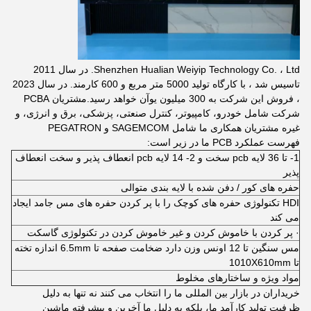
Shenzhen Hualian Weiyip Technology Co. ، Ltd. در سال 2011
تاسیس شد ، با کارگاه تولید 5000 متر مربع و 600 کارمند. در سال 2023
، فروش این شرکت به 300 میلیون یوآن خواهد رسید.مشتریان PCBA
شرکت شامل خودرو، کامپیوتر، کنترل صنعتی، پزشکی، برق و انرژی، و
غیره مشتریان همکاری ما شامل SAGEMCOM و PEGATRON
فهرست عملکرد PCB ما در زیر است:
1- تا 36 لایه pcb سخت و 2- 14 لایه pcb انعطاف پذیر و سخت انعطاف
پذیر
حفره های کور / دفن شده با لایه بندی متوالی
HDI تکنولوژی حفره های کوچک را با پر کردن حفره های مس جامد ایجاد
می کند
· پر کردن با خاموش کردن و غیر خاموش کردن در تکنولوژی گاسکت
مس سنگین تا 12 اونس وزن دارد ضخامت صفحه تا 6.5mm اندازه تخته
تا 1010X610mm
مواد ویژه و ساختارهای مخلوط
خریداران در بازار بین المللی ما را انتخاب می کنند نه تنها به دلیل
ظرفیت تولید کارآمد ما، بلکه به دلیل ما آخرین و پیشرفته ماشین