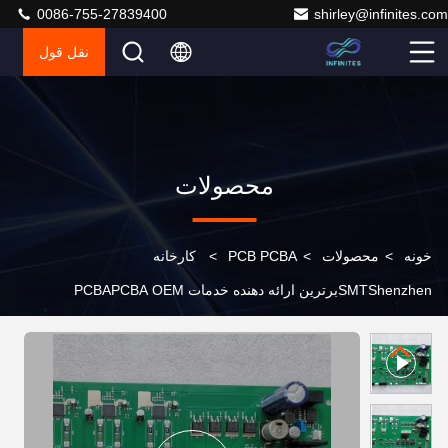
0086-755-27839400
shirley@infinites.com
نقل قول
محصولات
خونه
>
محصولات
>
PCB PCBA
>
کارخانه
SMTShenzhenبرترین ارائه دهنده خدمات PCBAPCBA OEM
سفارشی