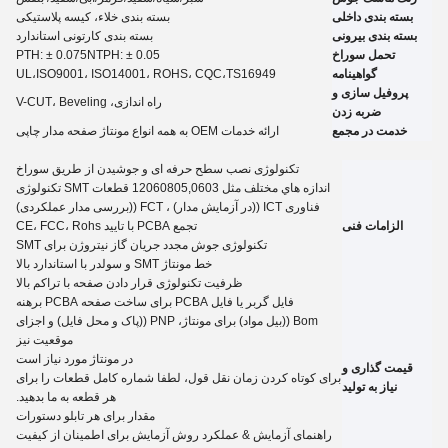
بسته بندی داخلی
بسته بندی خلاء، کیسه پلاستیکی
بسته بندی بیرونی
بسته بندی کارتونی استاندارد
تحمل سوراخ
NTPH: ± 0.05
5
PTH: ± 0.07
گواهینامه
،TS16949
ISO9001، ISO14001، ROHS، CQC
UL،
پروفیل سازی و
راه اندازی، V-CUT، Beveling
ضربه زدن
خدمت در مجمع
ارائه خدمات OEM به همه انواع مونتاژ صفحه مدار چاپی
تکنولوژی نصب سطح حرفه ای و جوشیدن از طریق سوراخ
اندازه هاي مختلف مثل 12060805,0603 قطعات SMT تکنولوژی
فناوری ICT ((در آزمایش مدار) ، FCT ((بررسی مدار عملکردی)
الزامات فنی
تجمع PCBA با تایید CE، FCC، Rohs
تکنولوژی جوش مجدد جریان گاز نیتروژن برای SMT
خط مونتاژ SMT و سولدر با استاندارد بالا
ظرفیت تکنولوژی قرار دادن صفحه با تراکم بالا
فایل گربر یا فایل PCBA برای ساخت صفحه PCBA برهنه
Bom ((بيل مواد) برای مونتاژ، PNP ((پاک و محل فایل) و اجزای
موقعیت نیز
در مونتاژ مورد نیاز است
قیمت گذاری و
برای کوتاه کردن زمان نقل قول، لطفا شماره کامل قطعات را برای
نیاز به تولید
هر قطعه به ما بدهید.
مقدار برای هر تابلو
دستورات
راهنمای آزمایش
&
عملکرد روش آزمایش برای اطمینان از کیفیت