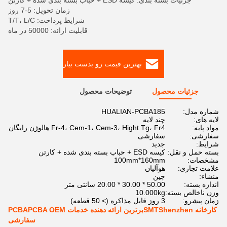
جزئیات بسته بندی: کیسه ESD + حباب بسته بندی شده + کارتن
زمان تحویل: 5-7 روز
شرایط پرداخت: T/T، L/C
قابلیت ارائه: 50000 در ماه
بهترین قیمت رو بدست بیار
جزئیات محصول
توضیحات محصول
شماره مدل:
HUALIAN-PCBA185
لایه های:
چند لایه
مواد پایه:
Fr-4، Cem-1، Cem-3، Hight Tg، Fr4 هالوژن رایگان
سفارشی:
سفارشی
شرایط:
جدید
بسته حمل و نقل:
کیسه ESD + حباب بسته بندی شده + کارتن
مشخصات:
100mm*160mm
علامت تجاری:
هوآلیان
منشاء:
چین
اندازه بسته:
50.00 * 30.00 * 20.00 سانتی متر
وزن ناخالص بسته:
10.000kg
زمان پیشرو:
3 روز قابل مذاکره (> 50 قطعه)
کارخانه SMTShenzhenبرترین ارائه دهنده خدمات PCBAPCBA OEM
سفارشی