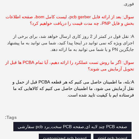
فوری.
سوال: بعد از ارائه فایل pcb gerber، لیست کامل bom، صفحه اطلاعات
بخش و فایل PNP، چه مدت قیمت را دریافت خواهیم کرد؟
A: نقل قول در کمتر از 2 روز کاری ارسال خواهد شد، برای برخی از
اجزای ویژه که نمی توانید در اینجا پیدا کنید، شما می توانید به ما پیشنهاد
جایگزین PN و یا شما می توانید به ما ارائه دهد.
سوال: اگر ما روش تست عملکرد را ارائه دهیم، آیا تمام PCBA ها قبل از
تحویل آزمایش می شوند؟
A:بله، ما اطمینان حاصل می کنیم که هر قطعه PCBA قبل از حمل و
نقل آزمایش می شود، ما اطمینان حاصل می کنیم که کالاهایی که ما
فرستاده ایم با کیفیت تایید شده است.
Tags:
صفحه PCB چند لایه ای,صفحه PCB سخت,برد pcb سفارشی
customized pcb board
rigid pcb board