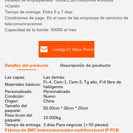
Detalles de empaquetado: Bolsa ESD+Bolboreta envuelta
+Cartón
Tiempo de entrega: Entre 5 y 7 días
Condiciones de pago: En el caso de las empresas de servicios de
telecomunicaciones:
Capacidad de la fuente: 50000 al mes
Consiga El Mejor Precio
Detalles del producto
Descripción de producto
Las capas:
Las demás:
Fr-4, Cem-1, Cem-3, Tg alto, Fr4 libre de
Materiales básicos:
halógenos
Personalizado:
Personalizado
Condición:
Nuevo
Origen:
China
Tamaño del
50.00cm * 30cm * 20cm
paquete:
Peso bruto del
10.000kg
paquete:
Tiempo de entrega:
3 días Para negociar (> 50 piezas)
Fábrica de SMT Intercomunicador multifuncional IP PCB