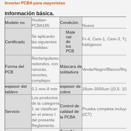
Inverter PCBA para mayoristas
Información básica.
Hualian-
Modelo no.
Condición
PCBA185
Nuevo
Mate
Se aplicarán
rial
Fr-4, Cem-1, Cem-3, Tg alt
de
Certificado
las siguientes
halógenos
los
medidas:
PCB
Rectangulares,
redondos, con
Forma del
Máscara de
ranuras,
Verde/Negro/Blanco/Rojo/A
PCB
soldadura
recortes,
complejos
espesor del
espesor de
0.2 mm-8 mm
18um-3500um ((0,5- 100 
tablero
cobre
Los productos
de la categoría
Control de
1 se clasifican
Prueba completa incluye Ao
Servicio
calidad de
en el anexo I
(ICT)
la PCBA
del presente
Reglamento.