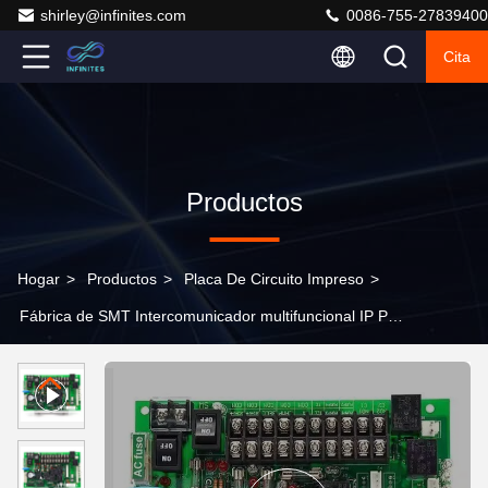
shirley@infinites.com
0086-755-27839400
Cita
Productos
Hogar
>
Productos
>
Placa De Circuito Impreso
>
Fábrica de SMT Intercomunicador multifuncional IP PCB
Inverter PCBA para mayoristas