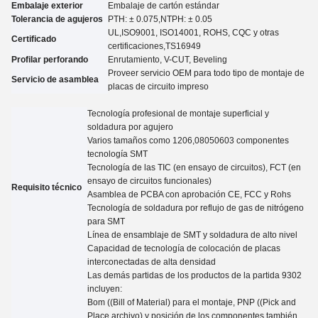
Embalaje exterior
Embalaje de cartón estándar
Tolerancia de agujeros
PTH: ± 0.07
5
,NTPH: ± 0.05
UL,
ISO9001, ISO14001, ROHS, CQC y otras
Certificado
certificaciones
,TS16949
Profilar perforando
Enrutamiento, V-CUT, Beveling
Proveer servicio OEM para todo tipo de montaje de
Servicio de asamblea
placas de circuito impreso
Tecnología profesional de montaje superficial y
soldadura por agujero
Varios tamaños como 1206,08050603 componentes
tecnología SMT
Tecnología de las TIC (en ensayo de circuitos), FCT (en
ensayo de circuitos funcionales)
Requisito técnico
Asamblea de PCBA con aprobación CE, FCC y Rohs
Tecnología de soldadura por reflujo de gas de nitrógeno
para SMT
Línea de ensamblaje de SMT y soldadura de alto nivel
Capacidad de tecnología de colocación de placas
interconectadas de alta densidad
Las demás partidas de los productos de la partida 9302
incluyen:
Bom ((Bill of Material) para el montaje, PNP ((Pick and
Place archivo) y posición de los componentes también