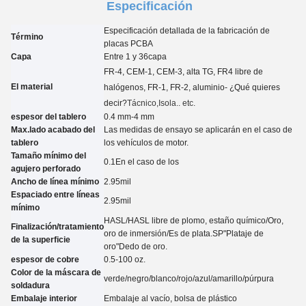
Especificación
Especificación detallada de la fabricación de
Término
placas PCBA
Capa
Entre 1 y 3
6
capa
FR-4, CEM-1, CEM-3, alta TG, FR4 libre de
El material
halógenos, FR-1, FR-2, aluminio
- ¿Qué quieres
decir?
Tácnico
,Isola.. etc.
espesor del tablero
0.4 mm-4 mm
Max.lado acabado del
Las medidas de ensayo se aplicarán en el caso de
tablero
los vehículos de motor.
Tamaño mínimo del
0.
1
En el caso de los
agujero perforado
Ancho de línea mínimo
2.95
mil
Espaciado entre líneas
2.95
mil
mínimo
HASL/HASL libre de plomo, estaño químico
/
Oro,
Finalización/tratamiento
oro de inmersión
/
Es de plata.
SP
"Plataje de
de la superficie
oro"
Dedo de oro.
espesor de cobre
0.5-100 oz.
Color de la máscara de
verde/negro/blanco/rojo/azul/amarillo
/púrpura
soldadura
Embalaje interior
Embalaje al vacío, bolsa de plástico