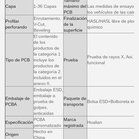
Tamaño
Capa
1-36 Capas
máximo del
Las medidas de ensayo se
PCB
los vehículos de las cate
Enrutamiento,
Finalización
Profilar
HASL/HASL libre de plomo
V-Cut,
de la
perforando
químico
Beveling
superficie
El contenido
de los
productos de
la categoría 1
Prueba de rayos X, Aoi, en
Tipo de PCB
incluye los
Prueba
funcional
productos de
la categoría 2
incluidos en el
anexo II.
Embalaje ESD,
embalaje a
Embalaje de
Paquete de
prueba de
Bolsa ESD+Bolboreta envu
PCBA
transporte
golpes,
anticaídas
PCBA
Marca
Especificación
Hualian
personalizado
registrada
Hecho en
Origen
China