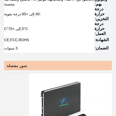
بهم:
محسنة
درجة
حرارة
-40 إلى +85 درجة مئوية
التخزين:
درجة
حرارة
0°C إلى +70°C
العمل:
الشهادة:
CE,FCC,ROHS
الضمان:
3 سنوات
صور مفصلة