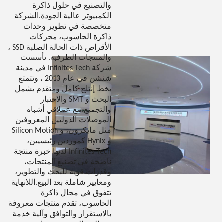
والتصنيع في حلول ذاكرة
الكمبيوتر عالية الجودة.الشركة
متخصصة في تطوير وحدات
ذاكرة الحاسوب، محركات
الأقراص ذات الحالة الصلبة SSD ،
والمنتجات الطرفية. تأسست
شركة Infinites Tech في مدينة
شنشن في عام 2013 ، وتتمتع
بخط إنتاج كامل ومتقدم يشمل
البحث و SMT والاختبار
والتجميع.مع عملاقي أشباه
الموصلات الدوليين المعروفين
مثل مايكرون، و Silicon Motion
و Hynix كموردين رئيسيين،
Infinites Tech لديها خبرة منتجة
ناضجة في تصنيع المنتجات،
وقدرات قوية للبحث والتطوير،
ومعايير شاملة بعد البيع.اللانهاية
تتفوق في مجال ذاكرة
الحاسوب، تقدم منتجات معروفة
بالاستقرار والتوافق وآلية خدمة