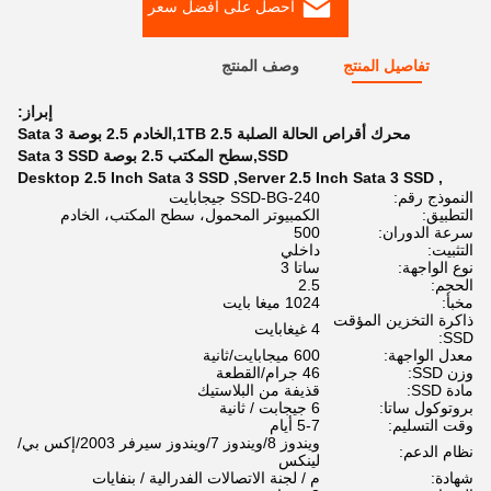
احصل على أفضل سعر
تفاصيل المنتج
وصف المنتج
إبراز:
محرك أقراص الحالة الصلبة 1TB 2.5,الخادم 2.5 بوصة Sata 3
SSD,سطح المكتب 2.5 بوصة Sata 3 SSD
Desktop 2.5 Inch Sata 3 SSD
,
Server 2.5 Inch Sata 3 SSD
,
النموذج رقم:
SSD-BG-240 جيجابايت
التطبيق:
الكمبيوتر المحمول، سطح المكتب، الخادم
سرعة الدوران:
500
التثبيت:
داخلي
نوع الواجهة:
ساتا 3
الحجم:
2.5
مخبأ:
1024 ميغا بايت
ذاكرة التخزين المؤقت
4 غيغابايت
SSD:
معدل الواجهة:
600 ميجابايت/ثانية
وزن SSD:
46 جرام/القطعة
مادة SSD:
قذيفة من البلاستيك
بروتوكول ساتا:
6 جيجابت / ثانية
وقت التسليم:
5-7 أيام
ويندوز 8/ويندوز 7/ويندوز سيرفر 2003/إكس بي/
نظام الدعم:
لينكس
شهادة:
م / لجنة الاتصالات الفدرالية / بنفايات