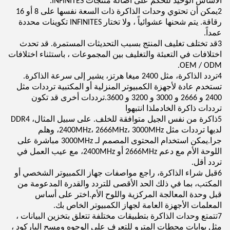
الأساس الوحيد للحكم على أصالة منتجات INFINITES.
2يمكن أن تحتوي وحدات الذاكرة ذات السعة نفسها على 8 أو 16
رقاقة. يتم شحنها عشوائياً ، ولا تختار INFINITES تكوينات محددة
عمداً.
3قد تختلف تغليف المنتج بسبب التحديثات المستمرة. قد تحدث
اختلافات في التعبئة والتغليف بين المجموعات ، باستثناء اختلافات
OEM / ODM.
4تردد الذاكرة، مثل 2400 ميغا هرتز، يشير إلى سرعة الذاكرة.
تستخدم عادة لأجهزة الكمبيوتر المنزلية أو المكتبية ترددات مثل
2400 و 2666 و 3000 و 3200 و 3600.ترددات أخرى قد تكون
ترددات ذاكرة الخادملذا انتبهوا
5ذاكرة من نفس الجيل متوافقة للخلف. على سبيل المثال، DDR4
لديها ترددات مثل 2400MHz، 2666MHz، 3000MHz، وهلم
جرا.يمكن استخدام المحتوى المصمم لـ 3000MHz مباشرة على
اللوحة الأم مع دعم 2666MHz أو 2400MHz، مع عيب العمل في
تردد أقل.
6قبل شراء الذاكرة، راجع مواصفات جهاز الكمبيوتر الشخصي أو
المكتب، بما في ذلك الحد الأقصى للتردد والقدرة المدعومة من
قبل وحدة المعالجة المركزية واللوح الأم.اختر على أساس
المعلمات الأجهزة العامة لجهاز الكمبيوتر الخاص بك.
7تتمتع وحدات الذاكرة بتطبيقات مختلفة تتعلق بتخزين البيانات ،
مثل بوابات محطات المترو للتعرف على الوجوه ومسح الباركود ،