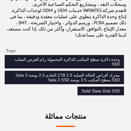
وسجلات النقد ، ومشاريع التحكم الصناعية الأخرى.
8تقدم شركة.INFINITES خدمات OEM و ODM لوحدات الذاكرة.
إنتاج وحدة الذاكرة ينطوي على عمليات معقدة ودقيقة ، بما في
ذلك تصميم PCBA ، ورسم الدوائر ، واختيار الشريحة ، SMT ،
معدل الإنتاج ،التوافق، الاستقرار، وأكثر من ذلك. إذا كنت مستعد،
لدينا القدرة على مساعدتك!
Tags:
وحدة ذاكرة سطح المكتب,الذاكرة المحمولة رام,القرص الصلب
SSD
محرك أقراص الحالة الصلبة 1TB 2.5,الخادم 2.5 بوصة Sata 3
SSD,سطح المكتب 2.5 بوصة Sata 3 SSD
Solid State Disk SSD
منتجات مماثلة