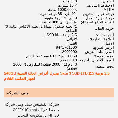
الضمان:
3 سنوات
الاحتفاظ بالبيانات:
> 10 سنوات
MTBF:
> 1000،000 ساعة
درجة حرارة التخزين:
-40 إلى +85 درجة مئوية
درجة حرارة العمل:
0 إلى 70 درجة مئوية
الكتابة العشوائية (4K):
ما يصل إلى 64000 Iops
1) تعبئة صندوق الهدايا 2) تعبئة الأكياس الثابتة 3)
حزمة النقل:
الفقاعة
المواصفات:
2.5 بوصة ساتا III SSD
العلامة التجارية:
لانهائي
الأصل:
الصين
الرمز السريع:
8471701000
القدرة على العرض:
12000000
حجم الحزمة:
11.50 سم * 6.00 سم * 1.50 سم
الوزن الإجمالي للحزمة:
0.010 كجم
3 أيام (1 - 2000 قطعة) للتفاوض (> 2000
وقت التنفيذ:
قطعة)
2.5 بوصة Sata 3 SSD 1TB 2.5 محرك أقراص الحالة الصلبة 240GB
لجهاز المكتب الخادم
ملف الشركة
شركة إنفينيتس تيك، وهي شركة
تابعة لشركة CCFEX (China)
LIMITED، مكرسة للبحث