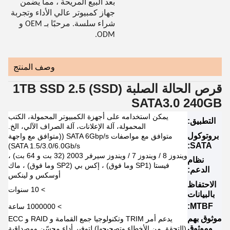
بعد البيع المريحة ، مما يضمن
جهاز كمبيوتر عالي الأداء وتجربة
شراء سلسة. مرحبًا بـ OEM و
ODM.
وصف المنتج
قرص الحالة الصلبة (SSD) 1TB SSD 2.5
SATA3.0 240GB
يمكن استخدامه على أجهزة الكمبيوتر المحمولة، الكتب
التطبيق:
المحمولة، آلة الإعلانات، آلة الصراف الآلي، الخ.
بروتوكول
متوافق مع مواصفات SATA 6Gbp/s ((متوافق مع واجهة
SATA:
SATA 1.5/3.0/6.0Gb/s)
ويندوز 8 / ويندوز 7 / ويندوز سيرفر 2003 (32 بت و 64 بت) ،
نظام
فيستا (SP1 وما فوق) ، إكس بي (SP2 وما فوق) ، ماك
الدعم:
أوسكس و لينكس
الاحتفاظ
> 10 سنوات
بالبيانات
MTBF:
> 1000000 ساعة
موثوق بهم
يدعم أمر TRIM وتكنولوجيا جمع القمامة و RAID و ECC
وموثوق
(التحقق من الأخطاء وتصحيحها) لتوفير أداء محسّن ومصداقية