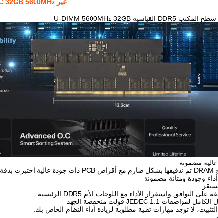
غير ECC 32GB 5600MHz وحدة ذاكرة DDR5 U-DIMM لجهاز الكمبيوتر
تب DDR5 القياسية U-DIMM 5600MHz 32GB
عالية مضمونة
المعالجة الآلي بالكامل
داء وجودة ومتانة مضمونة
مستقر
ة على التوافق واستقرار الأداء مع اللوحات الأم DDR5 الرئيسية.
كامل لمواصفات JEDEC 1.1 فولت منخفضة الجهد
تثبيت، لا توجد مهارات تقنية مطلوبة لزيادة أداء النظام الخاص بك.
ن