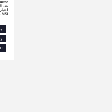
هذه العم
MSI ، للتأكد من أفضل التوافق.
وح
وحدة ذاكرة M
SD