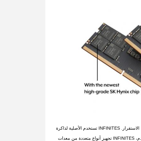
تكييف الرقائق الأصلية: أهم قضية في ذاكرة الخادم ، ليست السرعة أو السعة ، ولكن الاستقرار. INFINITES تستخدم الأصلية لذاكرة
معدات Kingtiger Semi-Conductor: باعتبارها العلامة التجارية الرائدة في ذاكرة الخادم، INFINITES تجهيز أنواع متعددة من معدات