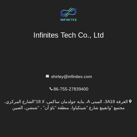
Infinites Tech Co., Ltd
shirley@infinites.com
86-755-27839400
الغرفة 3A18، المبنى A، بناية جولدمان ساكس، لا.18"الشارع المركزي،
مجتمع "وانفينغ شارع "شينكياوا، منطقة "باؤ آن" ، "شنشن، الصين