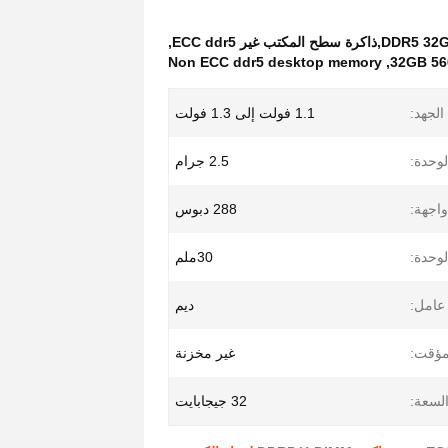
,
Non ECC ddr5 desktop memory
,
32GB 5
لجهد:
1.1 فولت إلى 1.3 فولت
وحدة:
2.5 جرام
واجهة:
288 دبوس
لوحدة:
30ملم
امل:
ديم
مؤقت:
غير مخزنة
لسعة:
32 جيجابايت