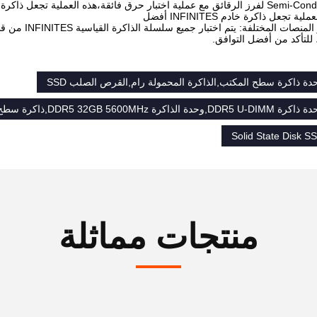
لية تجعل ذاكرة خادم INFINITES أفضل
دة ذاكرة سطح المكتب,الذاكرة المحمولة رام,القرص الصلب SSD
DDR5 U-DIM,وحدة الذاكرة DDR5 32GB 5600MHz,ذاكرة سطح المكتب غير ECC ddr5
Solid State Disk S
منتجات مماثلة