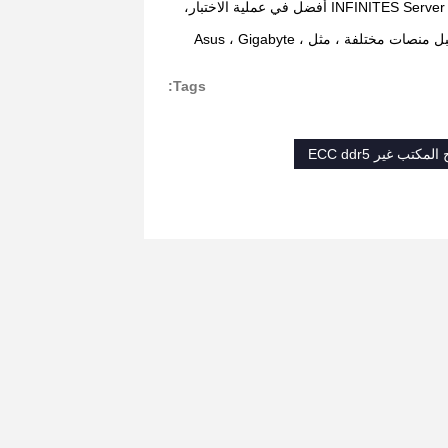
Semi-Conductor لفرز الرقائق مع عملية اختبار حرق فائقة،هذه العملية تجعل ذاكرة INFINITES Server أفضل في عملية الاختبار،
اختبار المنصات المختلفة: يتم اختبار جميع سلسلة الذاكرة القياسية INFINITES من قبل منصات مختلفة ، مثل Asus ، Gigabyte ،
Tags: