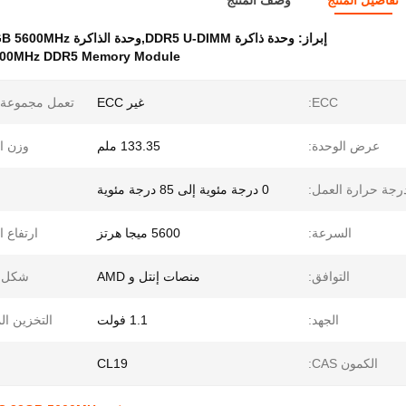
تفاصيل المنتج
وصف المنتج
إبراز:
وحدة ذاكرة DDR5 U-DIMM,وحدة الذاكرة DDR5 32GB 5600MHz,ذاكرة سطح المكتب غير ECC ddr5
600MHz DDR5 Memory Module
ECC:
غير ECC
تعمل مجموعة ا
عرض الوحدة:
133.35 ملم
وزن ال
رجة حرارة العمل:
0 درجة مئوية إلى 85 درجة مئوية
السرعة:
5600 ميجا هرتز
ارتفاع ا
التوافق:
منصات إنتل و AMD
شكل ع
الجهد:
1.1 فولت
التخزين ال
الكمون CAS:
CL19
ا