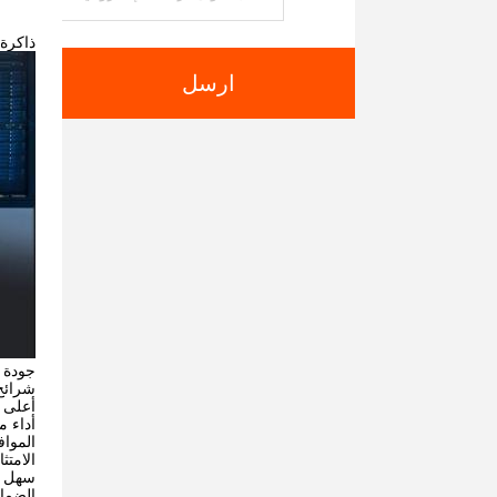
ذاكرة سطح المك
ارسل
جودة 
شرائح DRAM تم تدقيقها بشكل صارم مع أقراص PCB ذات جودة عالية اختبرت بدقة في مصنع 
أعلى أ
أداء 
الموافق
الامتثال ال
سهل ال
الضما