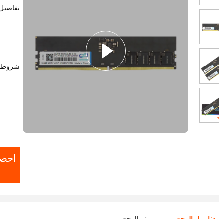
تفاصيل 
شروط ا
احص