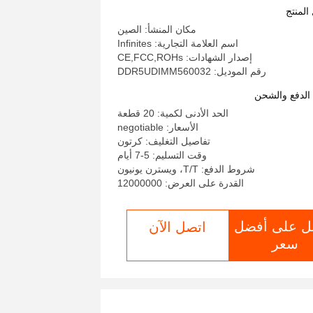
المنتج
مكان المنشأ: الصين
اسم العلامة التجارية: Infinites
إصدار الشهادات: CE,FCC,ROHs
رقم الموديل: DDR5UDIMM560032
لدفع والشحن
الحد الأدنى لكمية: 20 قطعة
الأسعار: negotiable
تفاصيل التغليف: كرتون
وقت التسليم: 5-7 أيام
شروط الدفع: T/T، ويسترن يونيون
القدرة على العرض: 12000000
ل على أفضل
اتصل الآن
سعر