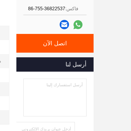
فاكس:
86-755-36822537
اتصل الآن
د
أرسل لنا