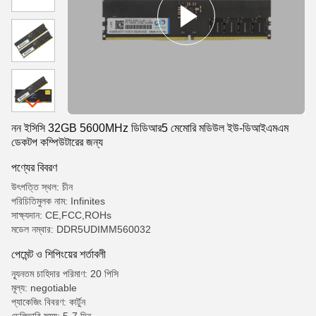
নন ইসিসি 32GB 5600MHz ডিডিআর5 মেমোরি মডিউল ইউ-ডিআইএমএম
ডেকটপ কম্পিউটারের জন্য
পণ্যের বিবরণ
উৎপত্তি স্থল: চীন
পরিচিতিমুলক নাম: Infinites
সাক্ষ্যদান: CE,FCC,ROHs
মডেল নম্বার: DDR5UDIMM560032
পেমেন্ট ও শিপিংয়ের শর্তাবলী
ন্যূনতম চাহিদার পরিমাণ: 20 পিসি
মূল্য: negotiable
প্যাকেজিং বিবরণ: কার্টুন