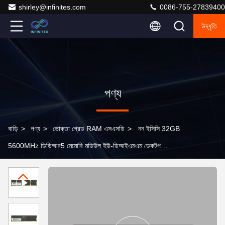
shirley@infinites.com
0086-755-27839400
উদ্ধৃতি
পণ্য
বাড়ি
>
পণ্য
>
ভোক্তা গ্রেড RAM এসএসডি
>
নন ইসিসি 32GB
5600MHz ডিডিআর5 মেমোরি মডিউল ইউ-ডিআইএমএম ডেকটপ
কম্পিউটারের জন্য