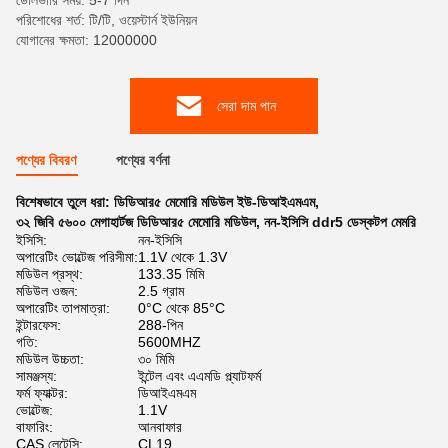
ডেলিভারি সময়: 5-7 দিন
পরিশোধের শর্ত: টি/টি, ওয়েস্টার্ন ইউনিয়ন
যোগানের ক্ষমতা: 12000000
সেরা দাম পান
পণ্যের বিবরণ
পণ্যের বর্ণনা
বিশেষভাবে তুলে ধরা:
ডিডিআর৫ মেমোরি মডিউল ইউ-ডিআইএমএম
,
৩২ জিবি ৫৬০০ মেগাহার্টজ ডিডিআর৫ মেমোরি মডিউল
,
নন-ইসিসি ddr5 ডেস্কটপ মেমরি
ইসিসি:
নন-ইসিসি
অপারেটিং ভোল্টেজ পরিসীমা:
1.1V থেকে 1.3V
মডিউল প্রস্থ:
133.35 মিমি
মডিউল ওজন:
2.5 গ্রাম
অপারেটিং তাপমাত্রা:
0°C থেকে 85°C
ইন্টারফেস:
288-পিন
গতি:
5600MHZ
মডিউল উচ্চতা:
৩০ মিমি
সামঞ্জস্য:
ইন্টেল এবং এএমডি প্ল্যাটফর্ম
ফর্ম ফ্যাক্টর:
ডিআইএমএম
ভোল্টেজ:
1.1V
বাফারিং:
আনবাফার
CAS লেটেন্সি:
CL19