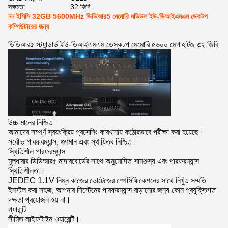
সক্ষমতা:
32 জিবি
নন ইসিসি 32GB 5600MHz ডিডিআর5 মেমোরি মডিউল ইউ-ডিআইএমএম ডেকটপ
কম্পিউটারের জন্য
ডিডিআর৫ স্ট্যান্ডার্ড ইউ-ডিআইএমএম ডেস্কটপ মেমোরি ৫৬০০ মেগাহার্টজ ৩২ জিবি
উচ্চ মানের নিশ্চিত
আমাদের সম্পূর্ণ স্বয়ংক্রিয় প্রসেসিং কারখানায় কঠোরভাবে পরীক্ষা করা হয়েছে।
সর্বোচ্চ পারফরম্যান্স, গুণমান এবং স্থায়িত্ব নিশ্চিত।
স্থিতিশীল পারফরম্যান্স
মূলধারার ডিডিআর৫ মাদারবোর্ডের সাথে অনুমোদিত সামঞ্জস্য এবং পারফরম্যান্স
স্থিতিশীলতা।
JEDEC 1.1V নিম্ন কাজের ভোল্টেজের স্পেসিফিকেশনের সাথে নিখুঁত সম্মতি
ইনস্টল করা সহজ, আপনার সিস্টেমের পারফরম্যান্স বাড়ানোর জন্য কোন প্রযুক্তিগত
দক্ষতা প্রয়োজন হয় না।
গ্যারান্টি
সীমিত লাইফটাইম ওয়ারেন্টি।