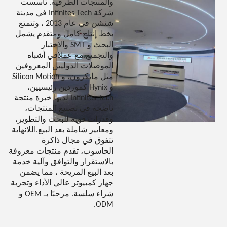
والمنتجات الطرفية. تأسست
شركة Infinites Tech في مدينة
شنشن في عام 2013 ، وتتمتع
بخط إنتاج كامل ومتقدم يشمل
البحث و SMT والاختبار
والتجميع.مع عملاقي أشباه
الموصلات الدوليين المعروفين
مثل مايكرون، و Silicon Motion
و Hynix كموردين رئيسيين،
Infinites Tech لديها خبرة منتجة
ناضجة في تصنيع المنتجات،
وقدرات قوية للبحث والتطوير،
ومعايير شاملة بعد البيع.اللانهاية
تتفوق في مجال ذاكرة
الحاسوب، تقدم منتجات معروفة
بالاستقرار والتوافق وآلية خدمة
بعد البيع المريحة ، مما يضمن
جهاز كمبيوتر عالي الأداء وتجربة
شراء سلسة. مرحبًا بـ OEM و
ODM.