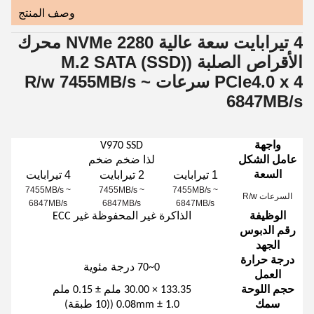
وصف المنتج
4 تيرابايت سعة عالية NVMe 2280 محرك
الأقراص الصلبة ((SSD) M.2 SATA
PCle4.0 x 4 سرعات R/w 7455MB/s ~
6847MB/s
واجهة
V970 SSD
عامل الشكل
لذا ضخم ضخم
1 تيرابايت
2 تيرابايت
4 تيرابايت
السعة
7455MB/s ~
7455MB/s ~
7455MB/s ~
السرعات R/w
6847MB/s
6847MB/s
6847MB/s
الوظيفة
الذاكرة غير المحفوظة غير ECC
رقم الدبوس
الجهد
درجة حرارة
0~70 درجة مئوية
العمل
حجم اللوحة
133.35 × 30.00 ملم ± 0.15 ملم
سمك
1.0 ± 0.08mm ((10 طبقة)