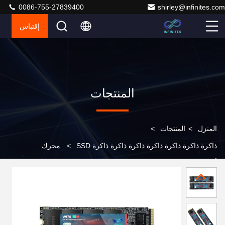
0086-755-27839400
shirley@infinites.com
إقتباس
المنتجات
المنزل
>
المنتجات
>
ذاكرة ذاكرة ذاكرة ذاكرة ذاكرة ذاكرة ذاكرة SSD
>
محرك
أقراص الحالة الصلبة (SSD) 4 Tb سعة عالية Nvme 2280 M.
2 SATA Pcle4.0 X 4 سرعات R/W 7455MB/S ~ 6847MB/S