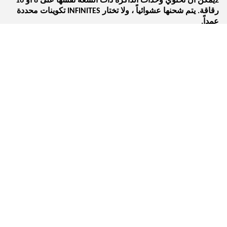
2يمكن أن تحتوي وحدات الذاكرة ذات السعة نفسها على 8 أو 16
رقاقة. يتم شحنها عشوائياً ، ولا تختار INFINITES تكوينات محددة
عمداً.
3قد تختلف تغليف المنتج بسبب التحديثات المستمرة. قد تحدث
اختلافات في التعبئة والتغليف بين المجموعات ، باستثناء اختلافات
OEM / ODM.
4تردد الذاكرة، مثل 2400 ميغا هرتز، يشير إلى سرعة الذاكرة.
تستخدم عادة لأجهزة الكمبيوتر المنزلية أو المكتبية ترددات مثل
2400 و 2666 و 3000 و 3200 و 3600.ترددات أخرى قد تكون
ترددات ذاكرة الخادملذا انتبهوا
5ذاكرة من نفس الجيل متوافقة للخلف. على سبيل المثال، DDR4
لديها ترددات مثل 2400MHz، 2666MHz، 3000MHz، وهلم
جرا.يمكن استخدام المحتوى المصمم لـ 3000MHz مباشرة على
اللوحة الأم مع دعم 2666MHz أو 2400MHz، مع عيب العمل في
تردد أقل.
6قبل شراء الذاكرة، راجع مواصفات جهاز الكمبيوتر الشخصي أو
المكتب، بما في ذلك الحد الأقصى للتردد والقدرة المدعومة من
قبل وحدة المعالجة المركزية واللوح الأم.اختر على أساس