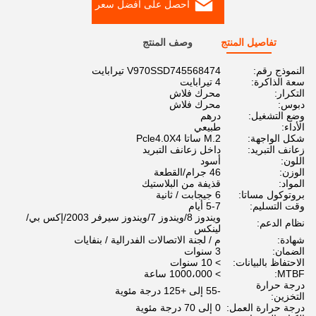
احصل على أفضل سعر
تفاصيل المنتج
وصف المنتج
النموذج رقم:
V970SSD745568474 تيرابايت
سعة الذاكرة:
4 تيرابايت
التكرار:
محرك فلاش
دبوس:
محرك فلاش
وضع التشغيل:
درهم
الأداء:
طبيعي
شكل الواجهة:
M.2 ساتا Pcle4.0X4
زعانف التبريد:
داخل زعانف التبريد
اللون:
أسود
الوزن:
46 جرام/القطعة
المواد:
قذيفة من البلاستيك
بروتوكول مساتا:
6 جيجابت / ثانية
وقت التسليم:
5-7 أيام
ويندوز 8/ويندوز 7/ويندوز سيرفر 2003/إكس بي/
نظام الدعم:
لينكس
شهادة:
م / لجنة الاتصالات الفدرالية / بنفايات
الضمان:
3 سنوات
الاحتفاظ بالبيانات:
> 10 سنوات
MTBF:
> 1000،000 ساعة
درجة حرارة
-55 إلى +125 درجة مئوية
التخزين:
درجة حرارة العمل:
0 إلى 70 درجة مئوية