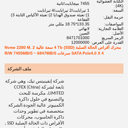
الكتابة العشوائية
7455 ميجابايت/ثانية
(4K):
السعة:
1 تيرابايت/2 تيرابايت/4 تيرابايت
1) تعبئة صندوق الهدايا 2) تعبئة الأكياس الثابتة 3)
حزمة النقل:
الفقاعة
المواصفات:
133.35*18.75 مللي متر
العلامة التجارية:
لانهائي
الأصل:
الصين
الرمز السريع:
8471701000
القدرة على العرض:
12000000
محرك أقراص الحالة الصلبة (SSD) 4 Tb سعة عالية Nvme 2280 M. 2
SATA Pcle4.0 X 4 سرعات R/W 7455MB/S ~ 6847MB/S
ملف الشركة
شركة إنفينيتس تيك، وهي شركة
تابعة لشركة CCFEX (China)
LIMITED، مكرسة للبحث
والتصنيع في حلول ذاكرة
الكمبيوتر عالية الجودة.الشركة
متخصصة في تطوير وحدات
ذاكرة الحاسوب، محركات
الأقراص ذات الحالة الصلبة SSD ،