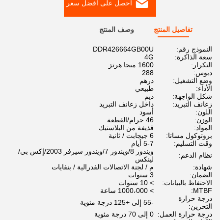
احصل على أفضل سعر
تفاصيل المنتج
وصف المنتج
النموذج رقم:
DDR426664GB00U
سعة الذاكرة:
4G
التكرار:
1600 ميجا هرتز
دبوس:
288
وضع التشغيل:
درهم
الأداء:
طبيعي
شكل الواجهة:
ديم
زعانف التبريد:
داخل زعانف التبريد
اللون:
أسود
الوزن:
46 جرام/القطعة
المواد:
قذيفة من البلاستيك
بروتوكول مساتا:
6 جيجابت / ثانية
وقت التسليم:
5-7 أيام
ويندوز 8/ويندوز 7/ويندوز سيرفر 2003/إكس بي/
نظام الدعم:
لينكس
شهادة:
م / لجنة الاتصالات الفدرالية / بنفايات
الضمان:
3 سنوات
الاحتفاظ بالبيانات:
> 10 سنوات
MTBF:
> 1000،000 ساعة
درجة حرارة
-55 إلى +125 درجة مئوية
التخزين:
درجة حرارة العمل:
0 إلى 70 درجة مئوية