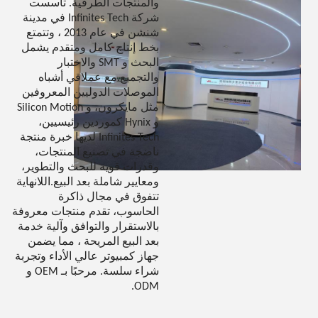
والمنتجات الطرفية. تأسست
شركة Infinites Tech في مدينة
شنشن في عام 2013 ، وتتمتع
بخط إنتاج كامل ومتقدم يشمل
البحث و SMT والاختبار
والتجميع.مع عملاقي أشباه
الموصلات الدوليين المعروفين
مثل مايكرون، و Silicon Motion
و Hynix كموردين رئيسيين،
Infinites Tech لديها خبرة منتجة
ناضجة في تصنيع المنتجات،
وقدرات قوية للبحث والتطوير،
ومعايير شاملة بعد البيع.اللانهاية
تتفوق في مجال ذاكرة
الحاسوب، تقدم منتجات معروفة
بالاستقرار والتوافق وآلية خدمة
بعد البيع المريحة ، مما يضمن
جهاز كمبيوتر عالي الأداء وتجربة
شراء سلسة. مرحبًا بـ OEM و
ODM.