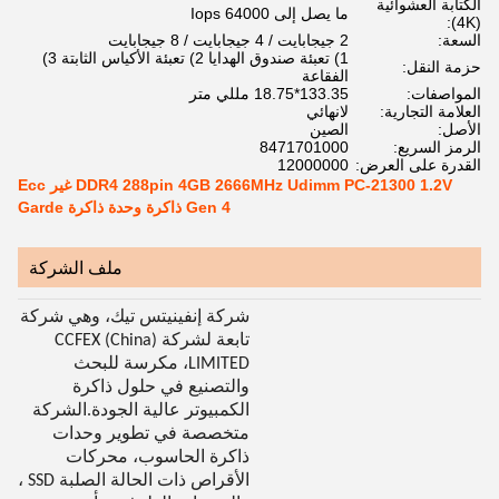
الكتابة العشوائية
ما يصل إلى 64000 Iops
(4K):
السعة:
2 جيجابايت / 4 جيجابايت / 8 جيجابايت
1) تعبئة صندوق الهدايا 2) تعبئة الأكياس الثابتة 3)
حزمة النقل:
الفقاعة
المواصفات:
133.35*18.75 مللي متر
العلامة التجارية:
لانهائي
الأصل:
الصين
الرمز السريع:
8471701000
القدرة على العرض:
12000000
DDR4 288pin 4GB 2666MHz Udimm PC-21300 1.2V غير Ecc
Gen 4 ذاكرة وحدة ذاكرة Garde
ملف الشركة
شركة إنفينيتس تيك، وهي شركة
تابعة لشركة CCFEX (China)
LIMITED، مكرسة للبحث
والتصنيع في حلول ذاكرة
الكمبيوتر عالية الجودة.الشركة
متخصصة في تطوير وحدات
ذاكرة الحاسوب، محركات
الأقراص ذات الحالة الصلبة SSD ،