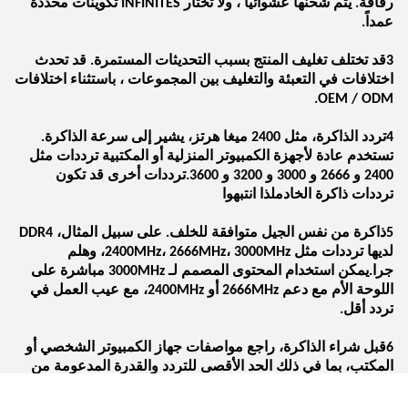
رقاقة. يتم شحنها عشوائياً ، ولا تختار INFINITES تكوينات محددة
عمداً.
3قد تختلف تغليف المنتج بسبب التحديثات المستمرة. قد تحدث
اختلافات في التعبئة والتغليف بين المجموعات ، باستثناء اختلافات
OEM / ODM.
4تردد الذاكرة، مثل 2400 ميغا هرتز، يشير إلى سرعة الذاكرة.
تستخدم عادة لأجهزة الكمبيوتر المنزلية أو المكتبية ترددات مثل
2400 و 2666 و 3000 و 3200 و 3600.ترددات أخرى قد تكون
ترددات ذاكرة الخادملذا انتبهوا
5ذاكرة من نفس الجيل متوافقة للخلف. على سبيل المثال، DDR4
لديها ترددات مثل 2400MHz، 2666MHz، 3000MHz، وهلم
جرا.يمكن استخدام المحتوى المصمم لـ 3000MHz مباشرة على
اللوحة الأم مع دعم 2666MHz أو 2400MHz، مع عيب العمل في
تردد أقل.
6قبل شراء الذاكرة، راجع مواصفات جهاز الكمبيوتر الشخصي أو
المكتب، بما في ذلك الحد الأقصى للتردد والقدرة المدعومة من
قبل وحدة المعالجة المركزية واللوح الأم.اختر على أساس
المعلمات الأجهزة العامة لجهاز الكمبيوتر الخاص بك.