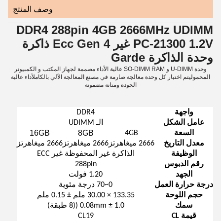
وصف المنتج
DDR4 288pin 4GB 2666MHz UDIMM
PC-21300 1.2V غير Ecc Gen 4 ذاكرة
وحدة الذاكرة Garde
وحدة U-DlMM و SO-DlMM RAM عالية الأداء مصممة لجهاز المكتب و الكمبيوتر
المحموليتم اختبار كل وحدة معالجة صارمة في مصنع المعالجة الآلي بالكاملأداء عالية
الجودة ومتانة مضمونة
واجهة
DDR4
عامل الشكل
الـ UDIMM
16GB
8GB
السعة
4GB
معدل التاريخ
2666 ميغاهرتز
2666 ميغاهرتز
2666 ميغاهرتز
الوظيفة
الذاكرة غير المحفوظة غير ECC
رقم الدبوس
288pin
الجهد
1.20 فولت
درجة حرارة العمل
0~70 درجة مئوية
حجم اللوحة
133.35 × 30.00 ملم ± 0.15 ملم
سمك
1.0 ± 0.08mm ((8 طبقة)
قيمة CL
CL19