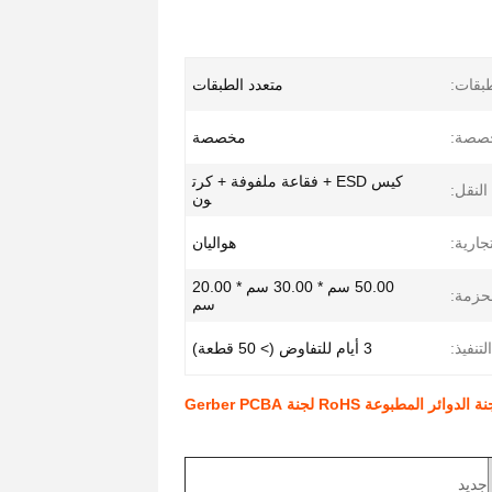
بقات:
متعدد الطبقات
صصة:
مخصصة
كيس ESD + فقاعة ملفوفة + كرت
لنقل:
ون
تجارية:
هواليان
50.00 سم * 30.00 سم * 20.00
حزمة:
سم
تنفيذ:
3 أيام للتفاوض (> 50 قطعة)
جديد