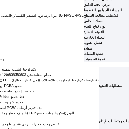
عرض الخط الدقيق
المسافة الدنيا بين الخطوط
التشطيب/معالجة السطح
HASL/HASL خال من الرصاص، القصدير الكيميائي
/
الذهب، 
سمك النحاس
لون قناع اللحام
التعبئة الداخلية
التعبئة الخارجية
تحمل الثقوب
شهادة
تحديد الملفات
خدمة الجمعيات
توفير خدمة OEM لجم
تكنولوجيا التثبيت المهنية
أحجام مختلفة مثل 120608050603 تكنولوجيا SMT المكونات
تكنولوجيا تكنولوجيا المعلومات والاتصالات ((في اختبار الدوائر)) ،FCT ((اختبار الدوائر الوظيفية))
المتطلبات التقنية
تجميع PCBA مع موافقة CE,FCC,Rohs
تكنولوجيا إعادة لحام تدفق غ
خط تجميع SMT & Solder عالي المستوى
قدرة تكنولوجيا و
ملف جيربر أو ملف PCBA لتصنيع لوحات PCBA العارية
البوم ((فكرة المواد) لجميع،PNP ((الملف اختيار ومكان) ومكان المكونات أيضا
سات ومتطلبات الإنتاج
لتقليص وقت الاقتراح، يرجى تقديم لنا رقم ا