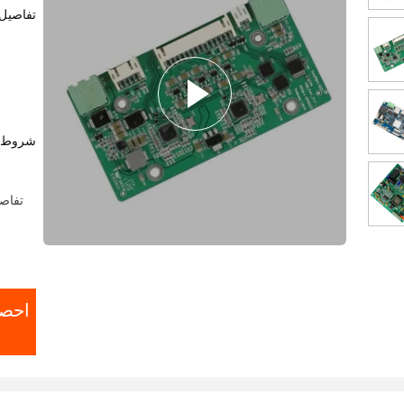
تفاصيل 
شروط ا
تفاصيل الت
احص