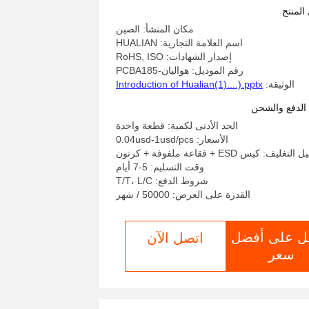
لجنة Gerber PCBA
المنتج
مكان المنشأ: الصين
اسم العلامة التجارية: HUALIAN
إصدار الشهادات: RoHS, ISO
رقم الموديل: هواليان-PCBA185
الوثيقة:
Introduction of Hualian(1)....).pptx
لدفع والشحن
الحد الأدنى لكمية: قطعة واحدة
الأسعار: 0.04usd-1usd/pcs
غليف: كيس ESD + فقاعة ملفوفة + كرتون
وقت التسليم: 5-7 أيام
شروط الدفع: T/T، L/C
القدرة على العرض: 50000 / شهر
ل على أفضل
اتصل الآن
سعر