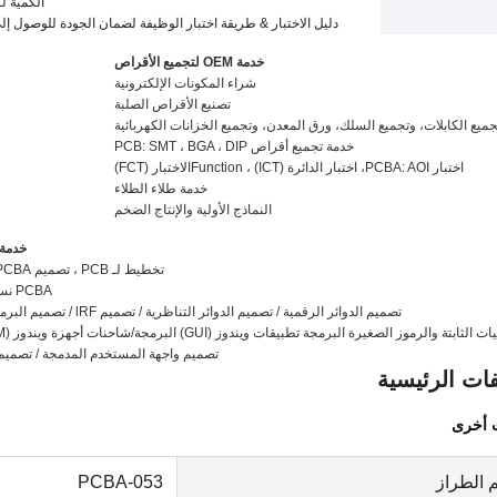
الكمية ل
دليل الاختبار
&
طريقة اختبار الوظيفة لضمان الجودة للوصول إلى نس
خدمة OEM لتجميع الأقراص
شراء المكونات الإلكترونية
تصنيع الأقراص الصلبة
ميع الكابلات، وتجميع السلك، ورق المعدن، وتجميع الخزانات الكهربائية
خدمة تجميع أقراص PCB: SMT ، BGA ، DIP
اختبار PCBA: AOI، اختبار الدائرة (ICT) ، Functio
n
الاختبار (FCT)
خدمة طلاء الطلاء
النماذج الأولية والإنتاج الضخم
خدمة CBA ODM
تخطيط لـ PCB ، تصميم PCBA وفقًا لفكرتك
PCBA نسخة / استنساخ
تصميم الدوائر الرقمية / تصميم الدوائر التناظرية / تصميم lRF / تصميم البرمجيات المدمجة
ثابتة والرموز الصغيرة البرمجة تطبيقات ويندوز (GUI) البرمجة/شاحنات أجهزة ويندوز (WDM) البرمجة
تصميم واجهة المستخدم المدمجة / تصميم 
ات الرئيسية
 أخرى
 الطراز
PCBA-053