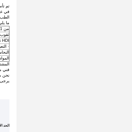
الطب، 
ما يلي ه
من 1 إلى 36 طبقة PCB صلبة و 2 إلى 14 طبقة PCB مرنة و صلبة مرنة
ثقوب 
HDI تقوم ببناء تكنولوجيا حفرة صغيرة مع ملء النحاس الصلب من خلال الثقوب
· التع
النحاس الثقيل يصل 
المواد
المشتر
فني م
نحن مل
يرجى ز
الحد ال