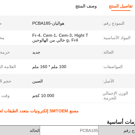
تفاصيل المنتج
وصف المنتج
النموذج رقم:
هواليان-PCBA185
ط
Fr-4، Cem-1، Cem-3، Hight T
المواد الأساسية:
مخ
g، Fr4 خالي من الهالوجين
الحالة:
جديد
حزمة ا
المواصفات:
100 ملم * 160 ملم
العلامة ال
الأصل:
الصين
حجم ال
الوزن الإجمالي
10.000 كجم
وقت ال
للحزمة:
مصنع SMTOEM إلكترونيات متعدد الطبقات لجنة الدوائر المطبوعة RoHS لجنة Gerber PCBA
مات أساسية
ذج رقم
PCBA185
الحالة