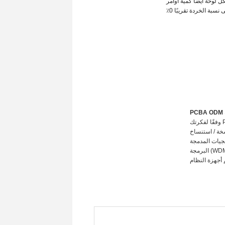
كل لوحة أيضا كمية
أوامر
بة الخردة تقريبًا 0٪
P
أجهزة النظام