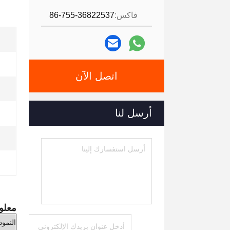
فاكس:
86-755-36822537
اتصل الآن
أرسل لنا
معلو
النمو