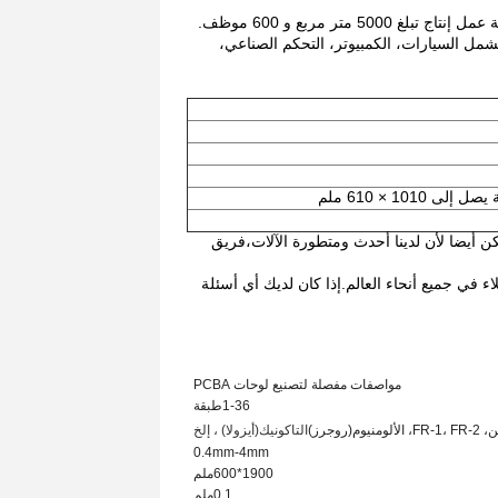
تم تأسيس شركة شينزن هوليان واييب للتكنولوجيا المحدودة في عام 2011 ، مع ورشة عمل إنتاج تبلغ 5000 متر مربع و 600 موظف.
يعات الشركة إلى 300 مليون يوان.العملاء PCBA الشركة تشمل السيارات، الكمبيوتر، التحكم الصناعي،
كن أيضا لأن لدينا أحدث ومتطورة الآلات،فريق
ء في جميع أنحاء العالم.إذا كان لديك أي أسئلة
مواصفات مفصلة لتصنيع لوحات PCBA
6
1-3
طبقة
(روجرز)
التاكونيك
(أيزولا) ، إلخ
0.4mm-4mm
1900*600ملم
1
0.
ملم