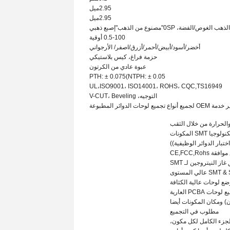
2.95
ميل
2.95
ميل
الذهب الغوص
/
الفضة، 0
SP
"مصنوع من الذهب"
إصبع ذهبي
0.5-100 أوقية
أخضر/أسود/أبيض/أحمر/أزرق/اصفر
/ الأرجواني
حزمة فراغ، كيس بلاستيكي
عبوة عادي من الكرتون
PTH: ± 0.07
5
(NTPH: ± 0.05
UL،
ISO9001، ISO14001، ROHS، CQC
,TS16949
التوجيه، V-CUT، Beveling
يع أنواع تجميع لوحات الدوائر المطبوعة
 والحرارة من خلال الثقب
از النيتروجين لـ SMT
ضع لوحات عالية الكثافة
مطلوب في التجميع
لجزء الكامل لكل مكون،