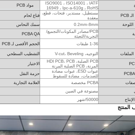
ISO9001 ، ISO14001 ، IATF
مواد PCB
16949 ، Ipc-a-610g ، RoHS
مستطيل، مستدير، فتحات، قطع،
 PCB
قناع لحام
معقدة
للوحة
0.2mm-8mm
سمك النحاس
PCB/مصادر المكونات/التجميع/
ة
PCBA QA
التجربة/التعبئة
1-36 طبقات
الحجم الأقصى لـ PCB
الملفات
التوجيه، V-cut، Beveling
التشطيب السطحي
PCB الصلبة، HDI PCB، PCB
الاختبار
المرنة، PCB الصلبة المرنة
عبوات ESD، عبوات مضادة
حزمة النقل
للصدمات، مضادة للسقوط
صفات
PCBA مخصصة
العلامة التجارية
مصنوعة في الصين
لإنتاج
50000/شهر
المنتج