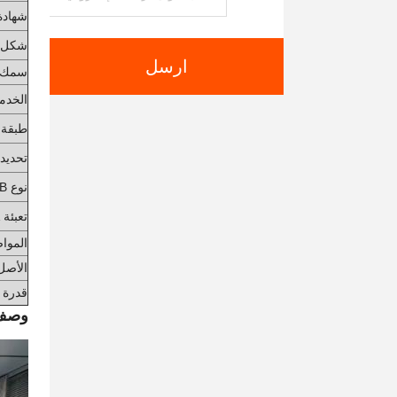
شهادة
شكل الـ
ارسل
سمك ا
الخدم
طبقة
تحديد 
نوع PCB
تعبئة PCBA
الموا
الأصل
قدرة ا
وصف 