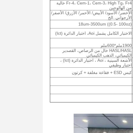
Fr-4، Cem-1، Cem-3، High Tg، Fr4 خالية
من الهالوجين
الأخضر/ الأسود/ الأبيض/ الأحمر/ الأزرق/ الأصفر/
الأرجواني..الخ
18um-3500um ((0.5- 100oz)
الاختبار الكامل يشمل Aoi، اختبار الدائرة (Ict)
1900ملم*600ملم
HASL/HASL خال من الرصاص، القصدير
الكيميائي، الذهب الكيميائي
الأشعة السينية ، Aoi ، اختبار الدائرة (Ict) ،
اختبار وظيفي
كيس ESD + فقاعة مغلفة + كرتون