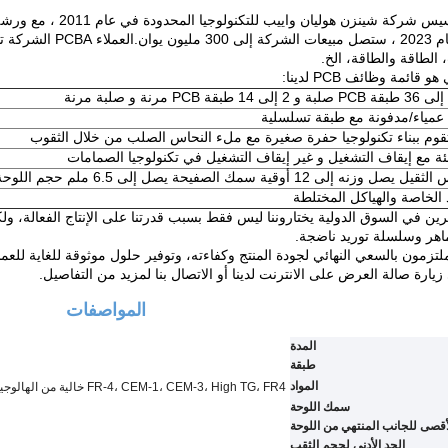
في عام 2023 ، ستصل مب
الطاقة والطاقة، الخ.
و قائمة وظائف PCB لدينا:
عمياء/مدفونة مع طبقة تسلسلية
بئة مع إيقاف التشغيل و غير إيقاف التشغيل في تكنولوجيا الصمامات
وزنه إلى 12 أوقية سمك الصفيحة يصل إلى 6.5 ملم حجم اللوحة يصل إلى 1010 × 610 ملم
 الخاصة والهياكل المختلطة
ين في السوق الدولية يختاروننا ليس فقط بسبب قدرتنا على الإنتاج الفعالة، ول
اهر وسلسلة توريد ناضجة.
تزمون بالسعي النهائي لجودة المنتج وكفاءته، وتوفير حلول موثوقة للغاية للعملا
يارة صالة العرض على الانترنت لدينا أو الاتصال بنا لمزيد من التفاصيل.
المواصفات
المدة
طبقة
المواد
FR-4، CEM-1، CEM-3، High TG، FR4 خالية من الهالوجين، FR-1، FR-2، الألومنيوم
سمك اللوحة
أقصى للجانب المنتهي من اللوحة
الحد الأدنى لحجم الثقب