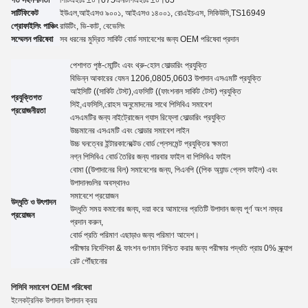
সার্টিফিকেট
ইউএল,
আইএসও ৯০০১, আইএসও ১৪০০১, রোএইচএস, সিকিউসি
,TS16949
প্রোফাইলিং পাঞ্চিং
রাউটিং, ভি-কাট, বেভেলিং
সম্মেলন পরিষেবা
সব ধরনের মুদ্রিত সার্কিট বোর্ড সমাবেশের জন্য OEM পরিষেবা প্রদান
পেশাগত পৃষ্ঠ-মোন্টিং এবং থ্রু-হোল সোল্ডারিং প্রযুক্তি
বিভিন্ন আকারের যেমন 1206,0805,0603 উপাদান এসএমটি প্রযুক্তি
আইসিটি ((সার্কিট টেস্ট),এফসিটি ((ফাংশনাল সার্কিট টেস্ট) প্রযুক্তি
প্রযুক্তিগত
সিই,এফসিসি,রোহস অনুমোদনের সাথে পিসিবিএ সমাবেশ
প্রয়োজনীয়তা
এসএমটির জন্য নাইট্রোজেন গ্যাস রিফ্লো সোল্ডারিং প্রযুক্তি
উচ্চমানের এসএমটি এবং সোল্ডার সমাবেশ লাইন
উচ্চ ঘনত্বের ইন্টারকানেক্টেড বোর্ড প্লেসমেন্ট প্রযুক্তির ক্ষমতা
নগ্ন পিসিবিএ বোর্ড তৈরির জন্য গারবার ফাইল বা পিসিবিএ ফাইল
বোমা ((উপাদানের বিল) সমাবেশের জন্য, পিএনপি ((পিক অ্যান্ড প্লেস ফাইল) এবং
উপাদানগুলির অবস্থানও
সমাবেশে প্রয়োজন
উদ্ধৃতি ও উৎপাদন
উদ্ধৃতি সময় কমানোর জন্য, দয়া করে আমাদের প্রতিটি উপাদান জন্য পূর্ণ অংশ নম্বর
প্রয়োজন
প্রদান করুন,
বোর্ড প্রতি পরিমাণ এছাড়াও জন্য পরিমাণ
আদেশ।
পরীক্ষার নির্দেশিকা
&
ফাংশন গুণমান নিশ্চিত করার জন্য পরীক্ষার পদ্ধতি প্রায় 0% স্ক্র্যাপ
রেট পৌঁছানোর
পিসিবি সমাবেশ OEM পরিষেবা
ইলেকট্রনিক উপাদান উপাদান ক্রয়