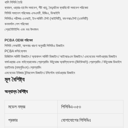
খালি পিসিবি তৈরি
ক্যাবল, ওয়্যার-হার্নেস সমাবেশ, শীট ধাতু, বৈদ্যুতিক ক্যাবিনেট সমাবেশ পরিষেবা
পিসিবি সমাবেশ পরিষেবাঃ এসএমটি, বিজিএ, ডিআইপি
পিসিবিএ পরীক্ষাঃ এওআই, ইন-সার্কিট টেস্ট (আইসিটি), ফাংশন
n
টেস্ট (এফসিটি)
কনফর্মাল লেপ পরিষেবা
প্রোটোটাইপিং এবং ভর উৎপাদন
PCBA ODM পরিষেবা
পিসিবি লেআউট, আপনার ধারণা অনুযায়ী পিসিবিএ ডিজাইন
PCBA কপি/ক্লোন
ডিজিটাল সার্কিট ডিজাইন / অ্যানালগ সার্কিট ডিজাইন / আইআরএফ ডিজাইন / এমবেডেড সফটওয়্যার ডিজাইন
ফার্মওয়্যার এবং মাইক্রোকোড প্রোগ্রামিং উইন্ডোজ অ্যাপ্লিকেশন (জিইউআই) প্রোগ্রামিং / উইন্ডোজ ডিভাইস
ড্রাইভার (ডাব্লুডিএম) প্রোগ্রামিং
এমবেডেড ইউজার ইন্টারফেস ডিজাইন / lসিস্টেম হার্ডওয়্যার ডিজাইন
মূল বৈশিষ্ট্য
অন্যান্য বৈশিষ্ট্য
মডেল নম্বর
পিসিবিএ-০৫৩
প্রকার
যোগাযোগের পিসিবিএ