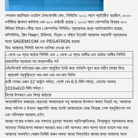
শেনজেন হুয়ালিয়ান ওয়েইপ টেকনোলজি কোং, লিমিটেড ২০১১ সালে প্রতিষ্ঠিত হয়েছিল, ৫০০০
বর্গমিটার উত্পাদন কর্মশালা এবং ৬০০ কর্মচারী রয়েছে। ২০২৩ সালে কোম্পানির বিক্রয় ৩০০
মিলিয়ন ইউয়ান পৌঁছে যাবে।কোম্পানির পিসিবিএ গ্রাহকদের মধ্যে অটোমোবাইল রয়েছে,
কম্পিউটার, শিল্প নিয়ন্ত্রণ, চিকিৎসা, বিদ্যুৎ ও শক্তি ইত্যাদি আমাদের সহযোগী গ্রাহকদের
মধ্যে SAGEMCOM এবং PEGATRON রয়েছে
নিচে আমাদের পিসিবি ফাংশন তালিকা দেওয়া হল:
১ থেকে ৩৬ স্তর কঠোর পিসিবি এবং ২ থেকে ১৪ স্তর নমনীয় এবং কঠোর নমনীয় পিসিবি
ধারাবাহিক স্তরায়ন সহ অন্ধ/গভীর গর্ত
এইচডিআই মাইক্রো-থ্রু-হোল প্রযুক্তি তৈরি করে গর্তগুলি পূরণ করে কঠিন তামার দিয়ে
· জ্যাকেট প্রযুক্তিতে অন-অফ এবং নন-অফ ফিলিং
ভারী তামার ওজন 12 আউন্স পর্যন্ত, প্লেট বেধ 6.5 মিমি পর্যন্ত, বোর্ডের আকার
1010x610 মিমি পর্যন্ত।
বিশেষ উপকরণ এবং মিশ্র কাঠামো
আন্তর্জাতিক বাজারের ক্রেতারা আমাদেরকে শুধু আমাদের উৎপাদন ক্ষমতা নিয়েই নয়, আমাদের
কাছে সর্বশেষ ও উন্নত যন্ত্রপাতি আছে বলেই আমাদেরকে বেছে নিয়েছে।দক্ষ প্রযুক্তিগত দল
এবং পরিপক্ক সরবরাহ চেইন.
আমরা পণ্যের গুণমান এবং দক্ষতার চূড়ান্ত সাধনায় প্রতিশ্রুতিবদ্ধ, বিশ্বজুড়ে গ্রাহকদের জন্য
অত্যন্ত নির্ভরযোগ্য সমাধান সরবরাহ করে।যদি আপনার কোন প্রশ্ন থাকে তাহলে দয়া করে
আমাদের অনলাইন শোরুম ভিজিট করুন অথবা আরো বিস্তারিত জানার জন্য আমাদের সাথে