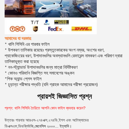
আমাদের যা দরকার:
* খালি পিসিবি এর গারবার ফাইল
* উপকরণ তালিকায় রয়েছেঃ প্রস্তুতকারকের অংশ নম্বর, অংশের ধরণ,
প্যাকেজিংয়ের ধরণ, উপাদানগুলির অবস্থানগুলি রেফারেন্স নামকরণ এবং পরিমাণ দ্বারা
তালিকাভুক্ত করা হয়েছে
* নন-স্ট্যান্ডার্ড উপাদানগুলির জন্য মাত্রা নির্দিষ্টকরণ
* কোনও পরিবর্তন বিজ্ঞপ্তি সহ সমাবেশের অঙ্কন
পিক অ্যান্ড প্লেস ফাইল
*
* চূড়ান্ত পরীক্ষার পদ্ধতি (যদি গ্রাহক আমাদের পরীক্ষা প্রয়োজন)
প্রায়শই জিজ্ঞাসিত প্রশ্ন
প্রশ্ন: খালি পিসিবি তৈরিতে আপনি কোন ফাইল ব্যবহার করেন?
উত্তরঃ গারবার আরএস-২৭৪এক্স,২৭৪ডি,ইগল এবং অটোক্যাডের
ডিএক্সএফ,ডিডব্লিউজি,
জেনেসিস ২০০০... ইত্যাদি।