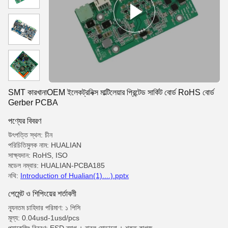
SMT কারখানাOEM ইলেকট্রনিক্স মাল্টিলেয়ার প্রিন্টেড সার্কিট বোর্ড RoHS বোর্ড
Gerber PCBA
পণ্যের বিবরণ
উৎপত্তি স্থল: চীন
পরিচিতিমুলক নাম: HUALIAN
সাক্ষ্যদান: RoHS, ISO
মডেল নম্বার: HUALIAN-PCBA185
নথি:
Introduction of Hualian(1)....).pptx
পেমেন্ট ও শিপিংয়ের শর্তাবলী
ন্যূনতম চাহিদার পরিমাণ: ১ পিসি
মূল্য: 0.04usd-1usd/pcs