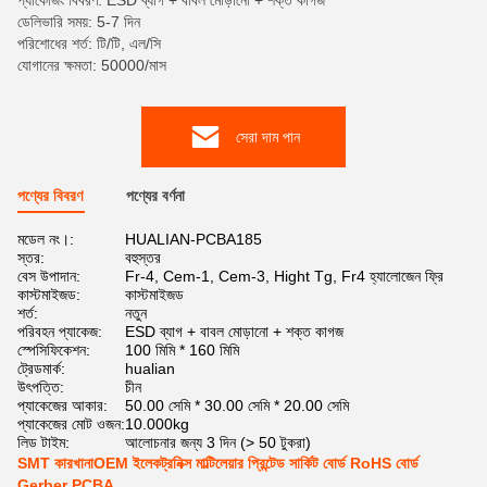
প্যাকেজিং বিবরণ: ESD ব্যাগ + বাবল মোড়ানো + শক্ত কাগজ
ডেলিভারি সময়: 5-7 দিন
পরিশোধের শর্ত: টি/টি, এল/সি
যোগানের ক্ষমতা: 50000/মাস
সেরা দাম পান
পণ্যের বিবরণ
পণ্যের বর্ণনা
মডেল নং।:
HUALIAN-PCBA185
স্তর:
বহুস্তর
বেস উপাদান:
Fr-4, Cem-1, Cem-3, Hight Tg, Fr4 হ্যালোজেন ফ্রি
কাস্টমাইজড:
কাস্টমাইজড
শর্ত:
নতুন
পরিবহন প্যাকেজ:
ESD ব্যাগ + বাবল মোড়ানো + শক্ত কাগজ
স্পেসিফিকেশন:
100 মিমি * 160 মিমি
ট্রেডমার্ক:
hualian
উৎপত্তি:
চীন
প্যাকেজের আকার:
50.00 সেমি * 30.00 সেমি * 20.00 সেমি
প্যাকেজের মোট ওজন:
10.000kg
লিড টাইম:
আলোচনার জন্য 3 দিন (> 50 টুকরা)
SMT কারখানাOEM ইলেকট্রনিক্স মাল্টিলেয়ার প্রিন্টেড সার্কিট বোর্ড RoHS বোর্ড
Gerber PCBA