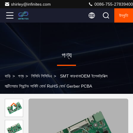
shirley@infinites.com
0086-755-27839400
উদ্ধৃতি
পণ্য
বাড়ি
>
পণ্য
>
পিসিবি পিসিবিএ
>
SMT কারখানাOEM ইলেকট্রনিক্স
মাল্টিলেয়ার প্রিন্টেড সার্কিট বোর্ড RoHS বোর্ড Gerber PCBA