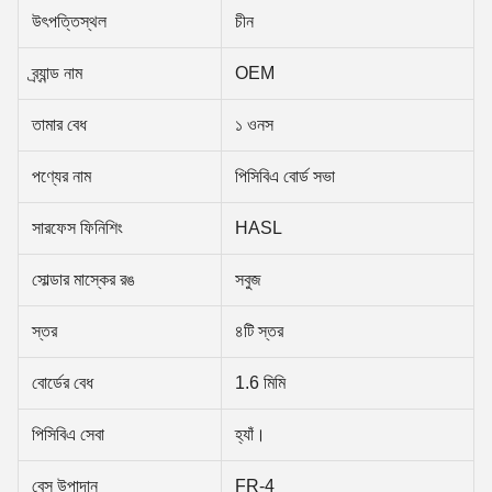
উৎপত্তিস্থল
চীন
ব্র্যান্ড নাম
OEM
তামার বেধ
১ ওনস
পণ্যের নাম
পিসিবিএ বোর্ড সভা
সারফেস ফিনিশিং
HASL
সোল্ডার মাস্কের রঙ
সবুজ
স্তর
৪টি স্তর
বোর্ডের বেধ
1.6 মিমি
পিসিবিএ সেবা
হ্যাঁ।
বেস উপাদান
FR-4