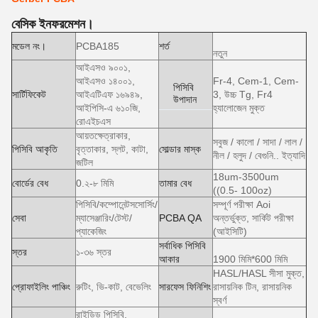
বেসিক ইনফরমেশন।
মডেল নং।
PCBA185
শর্ত
নতুন
আইএসও ৯০০১,
আইএসও ১৪০০১,
Fr-4, Cem-1, Cem-
পিসিবি
সার্টিফিকেট
আইএটিএফ ১৬৯৪৯,
3, উচ্চ Tg, Fr4
উপাদান
আইপিসি-এ ৬১০জি,
হ্যালোজেন মুক্ত
রোএইচএস
আয়তক্ষেত্রাকার,
সবুজ / কালো / সাদা / লাল /
পিসিবি আকৃতি
বৃত্তাকার, স্লট, কাটা,
সোল্ডার মাস্ক
নীল / হলুদ / বেগুনি.. ইত্যাদি
জটিল
18um-3500um
বোর্ডের বেধ
0.২-৮ মিমি
তামার বেধ
((0.5- 100oz)
পিসিবি/কম্পোনেন্টসসোর্সিং/
সম্পূর্ণ পরীক্ষা Aoi
সেবা
ম্যাসেঞ্জারিং/টেস্ট/
PCBA QA
অন্তর্ভুক্ত, সার্কিট পরীক্ষা
প্যাকেজিং
(আইসিটি)
সর্বাধিক পিসিবি
স্তর
১-৩৬ স্তর
আকার
1900 মিমি*600 মিমি
HASL/HASL সীসা মুক্ত,
প্রোফাইলিং পাঞ্চিং
রুটিং, ভি-কাট, বেভেলিং
সারফেস ফিনিশিং
রাসায়নিক টিন, রাসায়নিক
স্বর্ণ
রাইডিড পিসিবি,