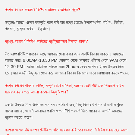
প্রশ্ন: বি-এর ফরম্যাট কি?
ওম
তালিকায় আপনার পছন্দ?
উত্তরঃ আমরা এক্সেল ফরম্যাট পছন্দ করি যার মধ্যে রয়েছেঃ উপাদানগুলির পার্ট নং, নির্মাতা,
পরিমাণ, মূল্যের তথ্য... ইত্যাদি।
প্রশ্ন: আমার পিসিবিএ অর্ডারের প্রক্রিয়াকরণ কিভাবে জানব?
উত্তরঃপ্রতিটি গ্রাহকের কাছে আপনার সেবা করার জন্য একটি বিক্রয় থাকবে। আমাদের
কাজের সময়ঃ 9:00AM-18:30 PM সোমবার থেকে শুক্রবার,শনিবার থেকে 9AM থেকে
12:30 PM। আমরা আমাদের কাজের সময় 2hours মধ্যে আপনার ইমেল উত্তর দিতে
হবে।আর জরুরী কিছু হলে ফোন করে আমাদের বিক্রয় বিভাগের সাথে যোগাযোগ করতে পারেন.
প্রশ্ন: পিসিবি গারবার ফাইল, সম্পূর্ণ বোমা তালিকা, অংশের ডেটা শীট এবং পিএনপি ফাইল
সরবরাহ করার পরে আমরা কতক্ষণ উদ্ধৃতি পাব?
একটিঃ উদ্ধৃতি 2 কার্যদিবসের কম সময়ে পাঠানো হবে, কিছু বিশেষ উপাদান যা এখানে খুঁজে
পাওয়া যায় না, আপনি আমাদের প্রতিস্থাপন PN পরামর্শ দিতে পারেন বা আপনি আমাদের
প্রদান করতে পারেন।
প্রশ্নঃ আমরা যদি ফাংশন টেস্টিং পদ্ধতি সরবরাহ করি তবে সমস্ত পিসিবিএ সরবরাহের আগে