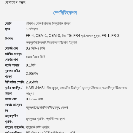
যোগাযোগ করুন.
স্পেসিফিকেশন
মেয়াদ
পিসিবিএ বোর্ড উত্পাদনের বিস্তারিত বিবরণ
স্তর
১-৩
6
স্তর
FR-4, CEM-1, CEM-3, উচ্চ TG, FR4 হ্যালোজেন মুক্ত, FR-1, FR-2,
উপাদান
অ্যালুমিনিয়াম
রজার্স,
টাকোনিক
আইসোলা ইত্যাদি
বোর্ডের বেধ
0.৪ মিমি-৪ মিমি
সর্বাধিক.সমাপ্ত
১৯০০*৬০০ মিমি
বোর্ডের পাশ
গর্তের আকার
0.
1
মিমি
ন্যূনতম লাইন
2.95
মিলি
প্রস্থ
মিনি লাইন স্পেসিং
2.95
মিলি
পৃষ্ঠের সমাপ্তি /
HASL/HASL সীসা মুক্ত, রাসায়নিক টিন
/
স্বর্ণ, ডুব স্বর্ণ
/
সিলভার, ও
এসপি
স্বর্ণায়িত
সোনার
চিকিত্সা
আঙুল।
তামার বেধ
0.৫-১০০ ওনস
সোল্ডার মাস্কের
সবুজ/কালো/সাদা/লাল/নীল/হলুদ
/ বেগুনি
রঙ
অভ্যন্তরীণ
ভ্যাকুয়াম প্যাকিং, প্লাস্টিকের ব্যাগ
প্যাকিং
বাইরের প্যাকেজিং
স্ট্যান্ডার্ড কার্টন প্যাকিং
গর্ত সহনশীলতা
পিটিএইচঃ ±০।07
5
এনটিপিএইচঃ ±০।05