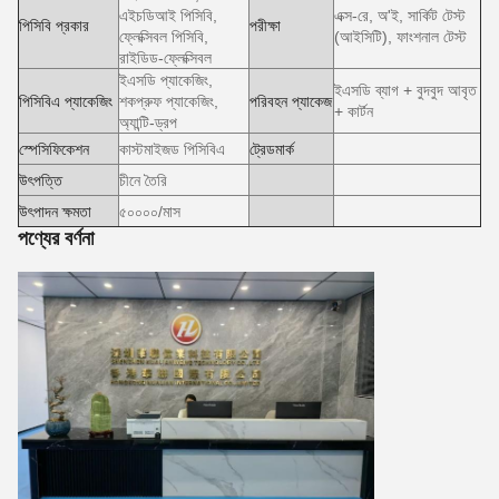
এইচডিআই পিসিবি,
এক্স-রে, অ'ই, সার্কিট টেস্ট
পিসিবি প্রকার
পরীক্ষা
ফ্লেক্সিবল পিসিবি,
(আইসিটি), ফাংশনাল টেস্ট
রাইডিড-ফ্লেক্সিবল
ইএসডি প্যাকেজিং,
ইএসডি ব্যাগ + বুদবুদ আবৃত
পিসিবিএ প্যাকেজিং
শকপ্রুফ প্যাকেজিং,
পরিবহন প্যাকেজ
+ কার্টন
অ্যান্টি-ড্রপ
স্পেসিফিকেশন
কাস্টমাইজড পিসিবিএ
ট্রেডমার্ক
উৎপত্তি
চীনে তৈরি
উৎপাদন ক্ষমতা
৫০০০০/মাস
পণ্যের বর্ণনা