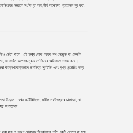
ডিংয়ের সময়কে সংক্ষিপ্ত করে,দীর্ঘ অপেক্ষার প্রয়োজন দূর করা.
ং ভিডিও ডেটা থাকে।এই তথ্য লোড কয়েক দশ সেকেন্ড বা এমনকি
, যা কার্যত অপেক্ষা-মুক্ত গেমিংয়ের অভিজ্ঞতা সক্ষম করে।
া উল্লেখযোগ্যভাবে মানচিত্র স্যুইচিং এবং দৃশ্য রেন্ডারিং জন্য
লতা উন্নত। যখন মাল্টিটাস্কিং, জটিল সফটওয়্যার চালানো, বা
িউটার অপারেশন।
যবহার করা যায় না কারণ স্টোরেজ ডিভাইসের গতি একটি বোতল ঘা হয়ে