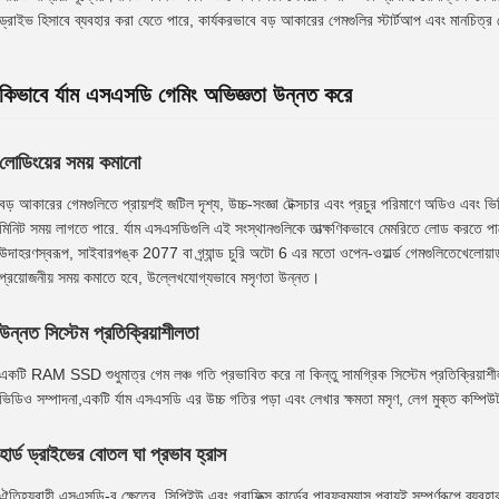
ড্রাইভ হিসাবে ব্যবহার করা যেতে পারে, কার্যকরভাবে বড় আকারের গেমগুলির স্টার্টআপ এবং মানচিত্র লো
কিভাবে র্যাম এসএসডি গেমিং অভিজ্ঞতা উন্নত করে
লোডিংয়ের সময় কমানো
বড় আকারের গেমগুলিতে প্রায়শই জটিল দৃশ্য, উচ্চ-সংজ্ঞা টেক্সচার এবং প্রচুর পরিমাণে অডিও এব
মিনিট সময় লাগতে পারে. র্যাম এসএসডিগুলি এই সংস্থানগুলিকে তাত্ক্ষণিকভাবে মেমরিতে লোড করতে পারে
উদাহরণস্বরূপ, সাইবারপঙ্ক 2077 বা গ্র্যান্ড চুরি অটো 6 এর মতো ওপেন-ওয়ার্ল্ড গেমগুলিতেখেলোয়াড়র
প্রয়োজনীয় সময় কমাতে হবে, উল্লেখযোগ্যভাবে মসৃণতা উন্নত।
উন্নত সিস্টেম প্রতিক্রিয়াশীলতা
একটি RAM SSD শুধুমাত্র গেম লঞ্চ গতি প্রভাবিত করে না কিন্তু সামগ্রিক সিস্টেম প্রতিক্রিয়াশী
ভিডিও সম্পাদনা,একটি র্যাম এসএসডি এর উচ্চ গতির পড়া এবং লেখার ক্ষমতা মসৃণ, লেগ মুক্ত কম্প
হার্ড ড্রাইভের বোতল ঘা প্রভাব হ্রাস
ঐতিহ্যবাহী এসএসডি-র ক্ষেত্রে, সিপিইউ এবং গ্রাফিক্স কার্ডের পারফরম্যান্স প্রায়ই সম্পূর্ণরূপে ব্