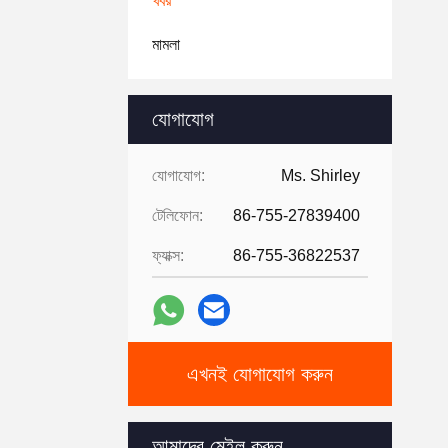
খবর
মামলা
যোগাযোগ
যোগাযোগ:
Ms. Shirley
টেলিফোন:
86-755-27839400
ফ্যাক্স:
86-755-36822537
এখনই যোগাযোগ করুন
আমাদের মেইল করুন