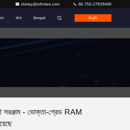
shirley@infinites.com
86-755-27839400
যোগ
ঘটনা
উদ্ধৃতি
Bengali
লী সরঞ্জাম - ভোক্তা-গ্রেড RAM
য়েছে