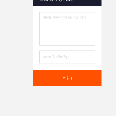
পাঠান