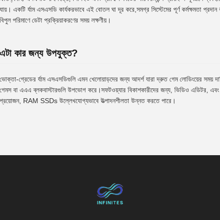
যায়। একটি র্যাম এসএসডি কার্যকরভাবে এই বোতল ঘা দূর করে,সমগ্র সিস্টেমের পূর্ণ কর্মক্ষমতা প্রদা
বিপুল পরিমাণে ডেটা প্রক্রিয়াকরণের সময় লক্ষণীয়।
এটা কার জন্য উপযুক্ত?
ভোক্তা-গ্রেডের র্যাম এসএসডিগুলি এমন খেলোয়াড়দের জন্য আদর্শ যারা দ্রুত গেম লোডিংয়ের সময় দাবি
গেমস বা এএএ ব্লকবাস্টারগুলি উপভোগ করে।সফটওয়্যার বিকাশকারীদের জন্য, ভিডিও এডিটর, এবং অ
প্রয়োজন, RAM SSDs উল্লেখযোগ্যভাবে উত্পাদনশীলতা উন্নত করতে পারে।