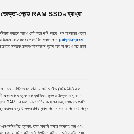
ম - ভোক্তা-গ্রেড RAM SSDs ব্যাখ্যা
প্রতিক্রিয়া সময়কে আরও বেশি করে দাবি করছে।বড় আকারের ওপেন
মিং অভিজ্ঞতা মারাত্মকভাবে প্রভাবিত করতে পারে।
ভোক্তা-গ্রেডের
লোডিংয়ের সময়কে উল্লেখযোগ্যভাবে হ্রাস করে না বরং একটি মসৃণ
যবহার করে। ঐতিহ্যগত যান্ত্রিক হার্ড ড্রাইভ (এইচডিডি) এবং
এসএসডি যান্ত্রিক হার্ড ড্রাইভের তুলনায় উল্লেখযোগ্যভাবে
্রায় RAM এর মতো দ্রুত গতির প্রস্তাব দেয়, সাধারণত প্রতি
যারগুলির জন্য উল্লেখযোগ্য সুবিধা প্রদান করে যা প্রায়শই প্রচুর
ম এসএসডিগুলির তুলনায়, তারা মাঝারি ক্ষমতা সরবরাহ করে এবং
ারদের জন্য, এই ড্রাইভগুলি সিস্টেম ড্রাইভ বা ডেডিকেটেড গেম