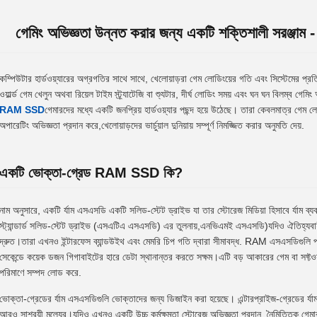
গেমিং অভিজ্ঞতা উন্নত করার জন্য একটি শক্তিশালী সরঞ্জা
কম্পিউটার হার্ডওয়্যারের অগ্রগতির সাথে সাথে, খেলোয়াড়রা গেম লোডিংয়ের গতি এবং সিস্টেমের 
ওয়ার্ল্ড গেম খেলুন অথবা রিয়েল টাইম স্ট্র্যাটেজি বা শ্যুটার, দীর্ঘ লোডিং সময় এবং ঘন ঘন বিলম্ব গে
RAM SSD
গেমারদের মধ্যে একটি জনপ্রিয় হার্ডওয়্যার পছন্দ হয়ে উঠেছে। তারা কেবলমাত্র গেম 
অপারেটিং অভিজ্ঞতা প্রদান করে,খেলোয়াড়দের ভার্চুয়াল দুনিয়ায় সম্পূর্ণ নিমজ্জিত করার অনুমতি দেয়.
একটি ভোক্তা-গ্রেড RAM SSD কি?
নাম অনুসারে, একটি র্যাম এসএসডি একটি সলিড-স্টেট ড্রাইভ যা তার স্টোরেজ মিডিয়া হিসাবে র্যাম ব্
স্ট্যান্ডার্ড সলিড-স্টেট ড্রাইভ (এসএটিএ এসএসডি) এর তুলনায়,এনভিএমই এসএসডি)যদিও ঐতিহ্যবাহী 
দ্রুত।তারা এখনও ইন্টারফেস ব্যান্ডউইথ এবং মেমরি চিপ গতি দ্বারা সীমাবদ্ধ. RAM এসএসডিগুলি প
সেকেন্ডে কয়েক ডজন গিগাবাইটের হারে ডেটা স্থানান্তর করতে সক্ষম।এটি বড় আকারের গেম বা সফ্টওয়্
পরিমাণে সম্পদ লোড করে.
ভোক্তা-গ্রেডের র্যাম এসএসডিগুলি ভোক্তাদের জন্য ডিজাইন করা হয়েছে। এন্টারপ্রাইজ-গ্রেডের র্যা
আরও সাশ্রয়ী মূল্যের।যদিও এখনও একটি উচ্চ কর্মক্ষমতা স্টোরেজ অভিজ্ঞতা প্রদান. নৈমিত্তিক গেম