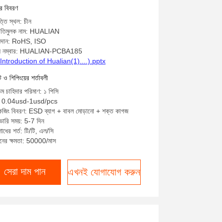
িবিএ
ের বিবরণ
্তি স্থল: চীন
িতিমুলক নাম: HUALIAN
ষ্যদান: RoHS, ISO
ল নম্বার: HUALIAN-PCBA185
Introduction of Hualian(1)....).pptx
্ট ও শিপিংয়ের শর্তাবলী
তম চাহিদার পরিমাণ: ১ পিসি
্য: 0.04usd-1usd/pcs
কেজিং বিবরণ: ESD ব্যাগ + বাবল মোড়ানো + শক্ত কাগজ
ভারি সময়: 5-7 দিন
োধের শর্ত: টি/টি, এল/সি
নের ক্ষমতা: 50000/মাস
সেরা দাম পান
এখনই যোগাযোগ করুন