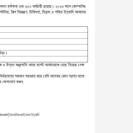
্পাদন কর্মশালা এবং ৬০০ কর্মচারী রয়েছে। ২০২৩ সালে কোম্পানির
ার, শিল্প নিয়ন্ত্রণ, চিকিৎসা, বিদ্যুৎ ও শক্তি ইত্যাদি আমাদের
যন্ত।
েষ ও উন্নত যন্ত্রপাতি আছে বলেই আমাদেরকে বেছে নিয়েছে।দক্ষ
ন্ত নির্ভরযোগ্য সমাধান সরবরাহ করে।যদি আপনার কোন প্রশ্ন থাকে
থে যোগাযোগ করুন.
াম
রজার্স,
টাকোনিক
আইসোলা ইত্যাদি