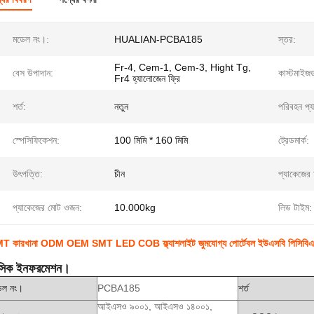
মডেল নং।:
HUALIAN-PCBA185
স্তর:
Fr-4, Cem-1, Cem-3, Hight Tg,
বেস উপাদান:
কাস্টমাইজ
Fr4 হ্যালোজেন ফ্রি
শর্ত:
নতুন
পরিবহন প্
স্পেসিফিকেশন:
100 মিমি * 160 মিমি
ট্রেডমার্ক:
উৎপত্তি:
চীন
প্যাকেজের
প্যাকেজের মোট ওজন:
10.000kg
লিড টাইম:
T কারখানা ODM OEM SMT LED COB ফ্ল্যাশলাইট জুমযোগ্য পোর্টেবল ইউএসবি পিসিবিএ
সিক ইনফরমেশন।
েল নং।
PCBA185
শর্ত
আইএসও ৯০০১, আইএসও ১৪০০১,