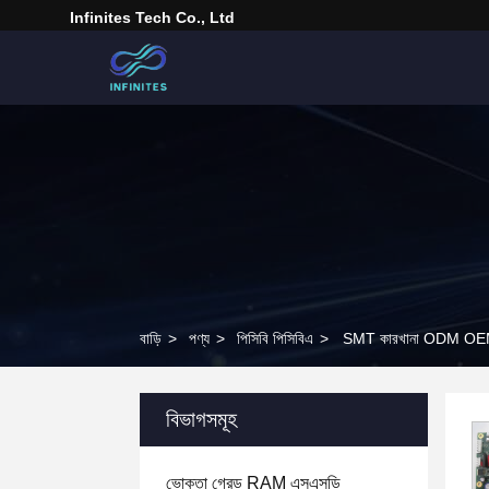
Infinites Tech Co., Ltd
বাড়ি
>
পণ্য
>
পিসিবি পিসিবিএ
>
SMT কারখানা ODM OEM SM
বিভাগসমূহ
ভোক্তা গ্রেড RAM এসএসডি