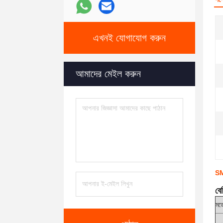
এখনই যোগাযোগ করুন
আমাদের মেইল করুন
SM
বে
মড