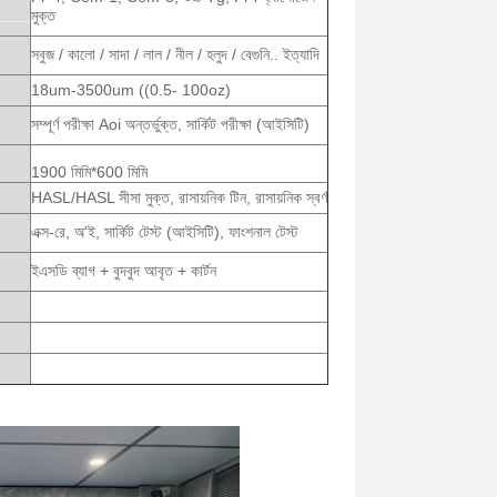
মুক্ত
সবুজ / কালো / সাদা / লাল / নীল / হলুদ / বেগুনি.. ইত্যাদি
18um-3500um ((0.5- 100oz)
সম্পূর্ণ পরীক্ষা Aoi অন্তর্ভুক্ত, সার্কিট পরীক্ষা (আইসিটি)
1900 মিমি*600 মিমি
HASL/HASL সীসা মুক্ত, রাসায়নিক টিন, রাসায়নিক স্বর্ণ
এক্স-রে, অ'ই, সার্কিট টেস্ট (আইসিটি), ফাংশনাল টেস্ট
ইএসডি ব্যাগ + বুদবুদ আবৃত + কার্টন