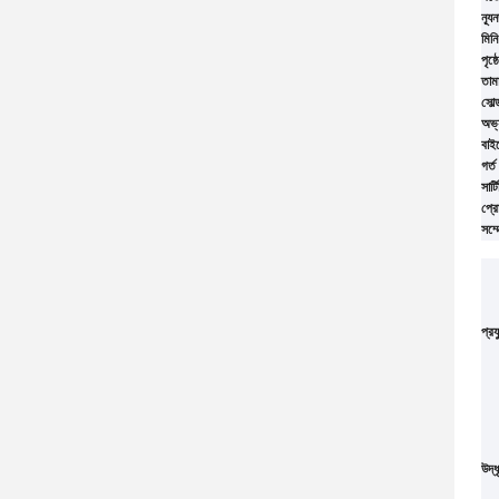
ন্যূ
মিনি
পৃষ্
তাম
সোল্
অভ্
বাই
গর্
সার্
প্রো
সম্
প্রয
উদ্