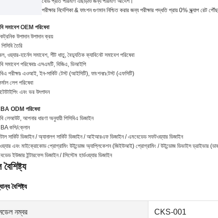
বোর্ড প্রতি পরিমাণ এছাড়াও জন্য পরিমাণ
আদেশ।
পরীক্ষার নির্দেশিকা
&
ফাংশন গুণমান নিশ্চিত করার জন্য পরীক্ষার পদ্ধতি প্রায় 0% স্ক্র্যাপ রেট পৌঁ
িবি সমাবেশ OEM পরিষেবা
কট্রনিক উপাদান উপাদান ক্রয়
 পিসিবি তৈরি
বল, ওয়্যার-হার্নেস সমাবেশ, শীট ধাতু, বৈদ্যুতিক ক্যাবিনেট সমাবেশ পরিষেবা
িবি সমাবেশ পরিষেবাঃ এসএমটি, বিজিএ, ডিআইপি
িবিএ পরীক্ষাঃ এওআই, ইন-সার্কিট টেস্ট (আইসিটি), ফাংশন
n
টেস্ট (এফসিটি)
র্মাল লেপ পরিষেবা
োটোটাইপিং এবং ভর উৎপাদন
BA ODM পরিষেবা
িবি লেআউট, আপনার ধারণা অনুযায়ী পিসিবিএ ডিজাইন
BA কপি/ক্লোন
িটাল সার্কিট ডিজাইন / অ্যানালগ সার্কিট ডিজাইন / আইআরএফ ডিজাইন / এমবেডেড সফটওয়্যার ডিজাইন
্মওয়্যার এবং মাইক্রোকোড প্রোগ্রামিং উইন্ডোজ অ্যাপ্লিকেশন (জিইউআই) প্রোগ্রামিং / উইন্ডোজ ডিভাইস ড্রাইভার (ডাব্
েডেড ইউজার ইন্টারফেস ডিজাইন / lসিস্টেম হার্ডওয়্যার ডিজাইন
ল বৈশিষ্ট্য
ান্য বৈশিষ্ট্য
মডেল নম্বর
CKS-001