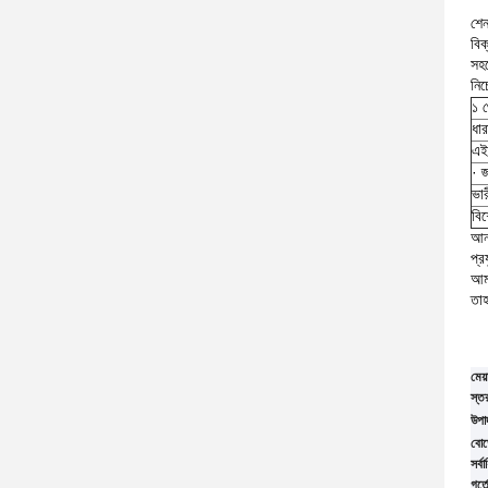
শেন
বিক
সহ
নিচ
১ 
ধার
এইচ
· 
ভা
বি
আন্
প্র
আমর
তা
মেয়
স্ত
উপা
বোর্
সর্ব
গর্