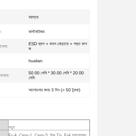
বহুস্তর
ড:
কাস্টমাইজড
ESD ব্যাগ + বাবল মোড়ানো + শক্ত কাগ
যাকেজ:
জ
hualian
50.00 সেমি * 30.00 সেমি * 20.00
 আকার:
সেমি
আলোচনার জন্য 3 দিন (> 50 টুকরা)
নতুন
Fr-4, Cem-1, Cem-3, উচ্চ Tg, Fr4 হ্যালোজেন