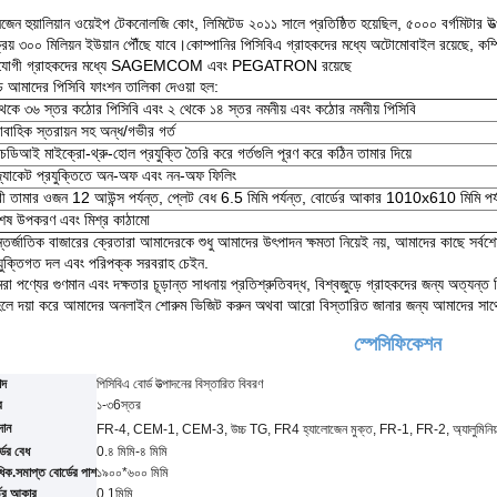
জেন হুয়ালিয়ান ওয়েইপ টেকনোলজি কোং, লিমিটেড ২০১১ সালে প্রতিষ্ঠিত হয়েছিল, ৫০০০ বর্গমিটার উত
্রয় ৩০০ মিলিয়ন ইউয়ান পৌঁছে যাবে।কোম্পানির পিসিবিএ গ্রাহকদের মধ্যে অটোমোবাইল রয়েছে, কম্পিউট
যোগী গ্রাহকদের মধ্যে SAGEMCOM এবং PEGATRON রয়েছে
ে আমাদের পিসিবি ফাংশন তালিকা দেওয়া হল:
থেকে ৩৬ স্তর কঠোর পিসিবি এবং ২ থেকে ১৪ স্তর নমনীয় এবং কঠোর নমনীয় পিসিবি
াবাহিক স্তরায়ন সহ অন্ধ/গভীর গর্ত
ডিআই মাইক্রো-থ্রু-হোল প্রযুক্তি তৈরি করে গর্তগুলি পূরণ করে কঠিন তামার দিয়ে
জ্যাকেট প্রযুক্তিতে অন-অফ এবং নন-অফ ফিলিং
রী তামার ওজন 12 আউন্স পর্যন্ত, প্লেট বেধ 6.5 মিমি পর্যন্ত, বোর্ডের আকার 1010x610 মিমি পর্
শেষ উপকরণ এবং মিশ্র কাঠামো
তর্জাতিক বাজারের ক্রেতারা আমাদেরকে শুধু আমাদের উৎপাদন ক্ষমতা নিয়েই নয়, আমাদের কাছে সর্বশ
যুক্তিগত দল এবং পরিপক্ক সরবরাহ চেইন.
া পণ্যের গুণমান এবং দক্ষতার চূড়ান্ত সাধনায় প্রতিশ্রুতিবদ্ধ, বিশ্বজুড়ে গ্রাহকদের জন্য অত্য
হলে দয়া করে আমাদের অনলাইন শোরুম ভিজিট করুন অথবা আরো বিস্তারিত জানার জন্য আমাদের সা
স্পেসিফিকেশন
াদ
পিসিবিএ বোর্ড উত্পাদনের বিস্তারিত বিবরণ
র
১-৩
6
স্তর
দান
FR-4, CEM-1, CEM-3, উচ্চ TG, FR4 হ্যালোজেন মুক্ত, FR-1, FR-2, অ্যালুমিনিয়
ডের বেধ
0.৪ মিমি-৪ মিমি
াধিক.সমাপ্ত বোর্ডের পাশ
১৯০০*৬০০ মিমি
তের আকার
0.
1
মিমি