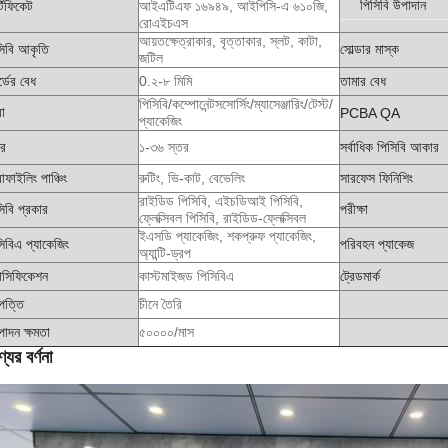
পিসিবি উপাদান
্টিফিকেট
আইএটিএফ ১৬৯৪৯, আইপিসি-এ ৬১০জি,
রোএইচএস
আয়তক্ষেত্রাকার, বৃত্তাকার, স্লট, কাটা,
সিবি আকৃতি
সোল্ডার মাস্ক
জটিল
্ডের বেধ
0.২-৮ মিমি
তামার বেধ
পিসিবি/কম্পোনেন্টসসোর্সিং/ম্যাসেঞ্জারিং/টেস্ট/
া
PCBA QA
প্যাকেজিং
তর
১-৩৬ স্তর
সর্বাধিক পিসিবি আকার
োফাইলিং পাঞ্চিং
রুটিং, ভি-কাট, বেভেলিং
সারফেস ফিনিশিং
রাইডিড পিসিবি, এইচডিআই পিসিবি,
িবি প্রকার
পরীক্ষা
ফ্লেক্সিবল পিসিবি, রাইডিড-ফ্লেক্সিবল
ইএসডি প্যাকেজিং, শকপ্রুফ প্যাকেজিং,
িবিএ প্যাকেজিং
পরিবহন প্যাকেজ
অ্যান্টি-ড্রপ
পেসিফিকেশন
কাস্টমাইজড পিসিবিএ
ট্রেডমার্ক
পত্তি
চীনে তৈরি
াদন ক্ষমতা
৫০০০০/মাস
যের বর্ণনা