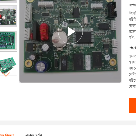
পিস
পণ্য
উৎপত
পরিচ
সাক্
মডে
নথি:
পেমেন
ন্যূন
মূল
প্যা
ডেলি
পরিশ
যোগা
যের বিবরণ
পণ্যের বর্ণনা