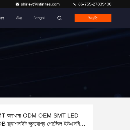
shirley@infinites.com
86-755-27839400
যোগ
ঘটনা
উদ্ধৃতি
Bengali
T কারখানা ODM OEM SMT LED
 ফ্ল্যাশলাইট জুমযোগ্য পোর্টেবল ইউএসবি