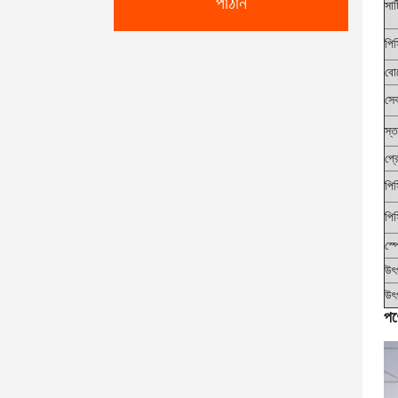
পাঠান
সার
পি
বোর
সেব
স্
প্র
পিস
পিস
স্
উৎ
উৎপ
পণ্