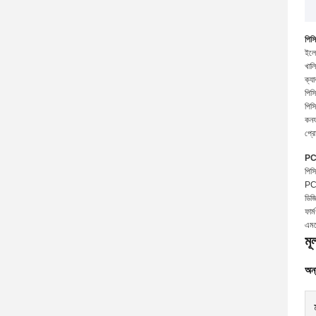
পিস
ইলে
খালি
ক্যা
পিস
পিস
কনফ
প্র
PC
পিস
PC
ডিজ
ফার
এমব
মূ
অন্য