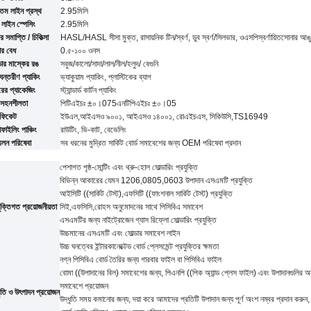
নতম লাইন প্রস্থ
2.95
মিলি
 লাইন স্পেসিং
2.95
মিলি
ঠের সমাপ্তি / চিকিত্সা
HASL/HASL সীসা মুক্ত, রাসায়নিক টিন
/
স্বর্ণ, ডুব স্বর্ণ
/
সিলভার, ও
এসপি
স্বর্ণায়িত
সোনার আঙ
ার বেধ
0.৫-১০০ ওনস
ডার মাস্কের রঙ
সবুজ/কালো/সাদা/লাল/নীল/হলুদ
/ বেগুনি
যন্তরীণ প্যাকিং
ভ্যাকুয়াম প্যাকিং, প্লাস্টিকের ব্যাগ
রের প্যাকেজিং
স্ট্যান্ডার্ড কার্টন প্যাকিং
ত সহনশীলতা
পিটিএইচঃ ±০।07
5
এনটিপিএইচঃ ±০।05
টিফিকেট
ইউএল,
আইএসও ৯০০১, আইএসও ১৪০০১, রোএইচএস, সিকিউসি
,TS16949
ফাইলিং পাঞ্চিং
রাউটিং, ভি-কাট, বেভেলিং
মেলন পরিষেবা
সব ধরনের মুদ্রিত সার্কিট বোর্ড সমাবেশের জন্য OEM পরিষেবা প্রদান
পেশাগত পৃষ্ঠ-মোন্টিং এবং থ্রু-হোল সোল্ডারিং প্রযুক্তি
বিভিন্ন আকারের যেমন 1206,0805,0603 উপাদান এসএমটি প্রযুক্তি
আইসিটি ((সার্কিট টেস্ট),এফসিটি ((ফাংশনাল সার্কিট টেস্ট) প্রযুক্তি
ুক্তিগত প্রয়োজনীয়তা
সিই,এফসিসি,রোহস অনুমোদনের সাথে পিসিবিএ সমাবেশ
এসএমটির জন্য নাইট্রোজেন গ্যাস রিফ্লো সোল্ডারিং প্রযুক্তি
উচ্চমানের এসএমটি এবং সোল্ডার সমাবেশ লাইন
উচ্চ ঘনত্বের ইন্টারকানেক্টেড বোর্ড প্লেসমেন্ট প্রযুক্তির ক্ষমতা
নগ্ন পিসিবিএ বোর্ড তৈরির জন্য গারবার ফাইল বা পিসিবিএ ফাইল
বোমা ((উপাদানের বিল) সমাবেশের জন্য, পিএনপি ((পিক অ্যান্ড প্লেস ফাইল) এবং উপাদানগুলির অ
সমাবেশে প্রয়োজন
ধৃতি ও উৎপাদন প্রয়োজন
উদ্ধৃতি সময় কমানোর জন্য, দয়া করে আমাদের প্রতিটি উপাদান জন্য পূর্ণ অংশ নম্বর প্রদান করুন,