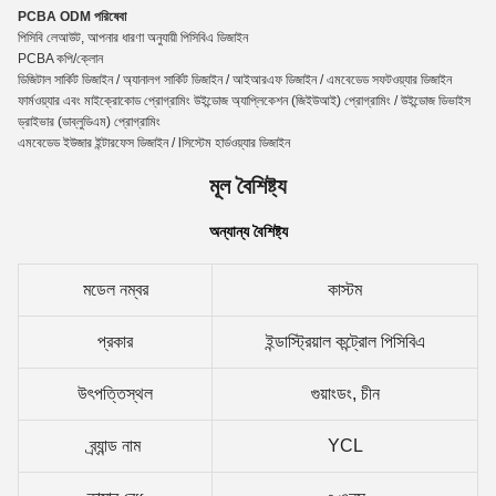
PCBA ODM পরিষেবা
পিসিবি লেআউট, আপনার ধারণা অনুযায়ী পিসিবিএ ডিজাইন
PCBA কপি/ক্লোন
ডিজিটাল সার্কিট ডিজাইন / অ্যানালগ সার্কিট ডিজাইন / আইআরএফ ডিজাইন / এমবেডেড সফটওয়্যার ডিজাইন
ফার্মওয়্যার এবং মাইক্রোকোড প্রোগ্রামিং উইন্ডোজ অ্যাপ্লিকেশন (জিইউআই) প্রোগ্রামিং / উইন্ডোজ ডিভাইস
ড্রাইভার (ডাব্লুডিএম) প্রোগ্রামিং
এমবেডেড ইউজার ইন্টারফেস ডিজাইন / lসিস্টেম হার্ডওয়্যার ডিজাইন
মূল বৈশিষ্ট্য
অন্যান্য বৈশিষ্ট্য
মডেল নম্বর
কাস্টম
প্রকার
ইন্ডাস্ট্রিয়াল কন্ট্রোল পিসিবিএ
উৎপত্তিস্থল
গুয়াংডং, চীন
ব্র্যান্ড নাম
YCL