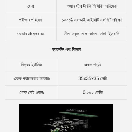
সেবা
ওয়ান স্টপ টার্নকি পিসিবিএ পরিষেবা
পরীক্ষার পরিষেবা
১০০% এওআই আইসিটি এফসিটি পরীক্ষা
সোল্ডার মাস্কের রঙ
নীল. সবুজ. লাল. কালো. সাদা. ইত্যাদি
প্যাকেজিং এবং বিতরণ
বিক্রয় ইউনিটঃ
একক পয়েন্ট
একক প্যাকেজের আকারঃ
35x35x35 সেমি
একক মোট ওজনঃ
0.৫০০ কেজি