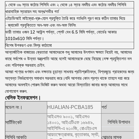
১ থেকে ৩৬ স্তর কঠোর পিসিবি এবং ২ থেকে ১৪ স্তর নমনীয় এবং কঠোর নমনীয় পিসিবি
ধারাবাহিক স্তরায়ন সহ অন্ধ/গভীর গর্ত
এইচডিআই মাইক্রো-থ্রু-হোল প্রযুক্তি তৈরি করে গর্তগুলি পূরণ করে কঠিন তামার দিয়ে
· জ্যাকেট প্রযুক্তিতে অন-অফ এবং নন-অফ ফিলিং
ভারী তামার ওজন 12 আউন্স পর্যন্ত, প্লেট বেধ 6.5 মিমি পর্যন্ত, বোর্ডের আকার
1010x610 মিমি পর্যন্ত।
বিশেষ উপকরণ এবং মিশ্র কাঠামো
আন্তর্জাতিক বাজারের ক্রেতারা আমাদেরকে শুধু আমাদের উৎপাদন ক্ষমতা নিয়েই নয়, আমাদের
কাছে সর্বশেষ ও উন্নত যন্ত্রপাতি আছে বলেই আমাদেরকে বেছে নিয়েছে।দক্ষ প্রযুক্তিগত দল
এবং পরিপক্ক সরবরাহ চেইন.
আমরা পণ্যের গুণমান এবং দক্ষতার চূড়ান্ত সাধনায় প্রতিশ্রুতিবদ্ধ, বিশ্বজুড়ে গ্রাহকদের জন্য
অত্যন্ত নির্ভরযোগ্য সমাধান সরবরাহ করে।যদি আপনার কোন প্রশ্ন থাকে তাহলে দয়া করে
আমাদের অনলাইন শোরুম ভিজিট করুন অথবা আরো বিস্তারিত জানার জন্য আমাদের সাথে
যোগাযোগ করুন.
বেসিক ইনফরমেশন।
মডেল নং।
HUALIAN-PCBA185
শর্ত
ন
আইএসও ৯০০১, আইএসও
F
পিসিবি উপাদান
সার্টিফিকেট
১৪০০১, আইএটিএফ ১৬৯৪৯,
হ
আইপিসি-এ ৬১০জি, রোএইচএস
আয়তক্ষেত্রাকার, বৃত্তাকার, স্লট,
স
পিসিবি আকৃতি
সোল্ডার মাস্ক