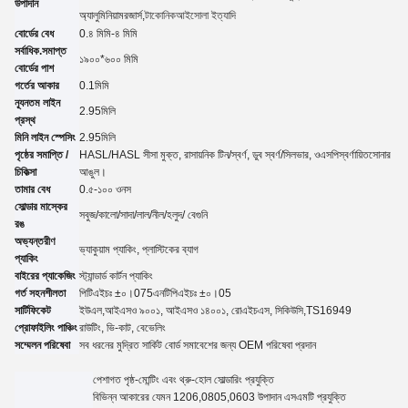
উপাদান
অ্যালুমিনিয়াম
রজার্স,
টাকোনিক
আইসোলা ইত্যাদি
বোর্ডের বেধ
0.৪ মিমি-৪ মিমি
সর্বাধিক.সমাপ্ত
১৯০০*৬০০ মিমি
বোর্ডের পাশ
গর্তের আকার
0.
1
মিমি
ন্যূনতম লাইন
2.95
মিলি
প্রস্থ
মিনি লাইন স্পেসিং
2.95
মিলি
পৃষ্ঠের সমাপ্তি /
HASL/HASL সীসা মুক্ত, রাসায়নিক টিন
/
স্বর্ণ, ডুব স্বর্ণ
/
সিলভার, ও
এসপি
স্বর্ণায়িত
সোনার
চিকিত্সা
আঙুল।
তামার বেধ
0.৫-১০০ ওনস
সোল্ডার মাস্কের
সবুজ/কালো/সাদা/লাল/নীল/হলুদ
/ বেগুনি
রঙ
অভ্যন্তরীণ
ভ্যাকুয়াম প্যাকিং, প্লাস্টিকের ব্যাগ
প্যাকিং
বাইরের প্যাকেজিং
স্ট্যান্ডার্ড কার্টন প্যাকিং
গর্ত সহনশীলতা
পিটিএইচঃ ±০।07
5
এনটিপিএইচঃ ±০।05
সার্টিফিকেট
ইউএল,
আইএসও ৯০০১, আইএসও ১৪০০১, রোএইচএস, সিকিউসি
,TS16949
প্রোফাইলিং পাঞ্চিং
রাউটিং, ভি-কাট, বেভেলিং
সম্মেলন পরিষেবা
সব ধরনের মুদ্রিত সার্কিট বোর্ড সমাবেশের জন্য OEM পরিষেবা প্রদান
পেশাগত পৃষ্ঠ-মোন্টিং এবং থ্রু-হোল সোল্ডারিং প্রযুক্তি
বিভিন্ন আকারের যেমন 1206,0805,0603 উপাদান এসএমটি প্রযুক্তি