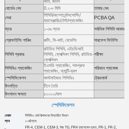
কাটা, জটিল
ব
বোর্ডের বেধ
0.২-৮ মিমি
তামার বেধ
পিসিবি/কম্পোনেন্টসসোর্সিং/
স
সেবা
PCBA QA
ম্যাসেঞ্জারিং/টেস্ট/প্যাকেজিং
(
স্তর
১-৩৬ স্তর
সর্বাধিক পিসিবি আকার
1
H
প্রোফাইলিং পাঞ্চিং
রুটিং, ভি-কাট, বেভেলিং
সারফেস ফিনিশিং
র
রাইডিড পিসিবি, এইচডিআই
এ
পিসিবি প্রকার
পিসিবি, ফ্লেক্সিবল পিসিবি, রাইডিড-
পরীক্ষা
ফ
ফ্লেক্সিবল
ইএসডি প্যাকেজিং, শকপ্রুফ
পিসিবিএ প্যাকেজিং
পরিবহন প্যাকেজ
ই
প্যাকেজিং, অ্যান্টি-ড্রপ
স্পেসিফিকেশন
কাস্টমাইজড পিসিবিএ
ট্রেডমার্ক
হ
উৎপত্তি
চীনে তৈরি
উৎপাদন ক্ষমতা
৫০০০০/মাস
স্পেসিফিকেশন
মেয়াদ
পিসিবিএ বোর্ড উত্পাদনের বিস্তারিত বিবরণ
স্তর
১-৩
6
স্তর
FR-4, CEM-1, CEM-3, উচ্চ TG, FR4 হ্যালোজেন মুক্ত, FR-1, FR-2,