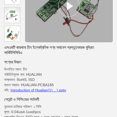
এসএমটি কারখানা চীন ইলেকট্রনিক পণ্য সমাবেশ প্রস্তুতকারক মুদ্রিত
সার্কিটপিসিবিএ
পণ্যের বিবরণ
উৎপত্তি স্থল: চীন
পরিচিতিমুলক নাম: HUALIAN
সাক্ষ্যদান: RoHS, ISO
মডেল নম্বার: HUALIAN-PCBA185
নথি:
Introduction of Hualian(1)....).pptx
পেমেন্ট ও শিপিংয়ের শর্তাবলী
ন্যূনতম চাহিদার পরিমাণ: ১ পিসি
মূল্য: 0.04usd-1usd/pcs