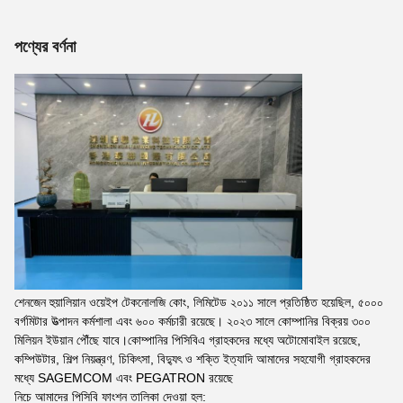
পণ্যের বর্ণনা
শেনজেন হুয়ালিয়ান ওয়েইপ টেকনোলজি কোং, লিমিটেড ২০১১ সালে প্রতিষ্ঠিত হয়েছিল, ৫০০০
বর্গমিটার উত্পাদন কর্মশালা এবং ৬০০ কর্মচারী রয়েছে। ২০২৩ সালে কোম্পানির বিক্রয় ৩০০
মিলিয়ন ইউয়ান পৌঁছে যাবে।কোম্পানির পিসিবিএ গ্রাহকদের মধ্যে অটোমোবাইল রয়েছে,
কম্পিউটার, শিল্প নিয়ন্ত্রণ, চিকিৎসা, বিদ্যুৎ ও শক্তি ইত্যাদি আমাদের সহযোগী গ্রাহকদের
মধ্যে SAGEMCOM এবং PEGATRON রয়েছে
নিচে আমাদের পিসিবি ফাংশন তালিকা দেওয়া হল: