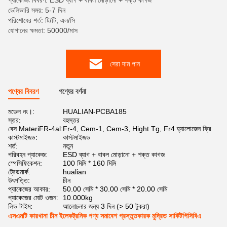
প্যাকেজিং বিবরণ: ESD ব্যাগ + বাবল মোড়ানো + শক্ত কাগজ
ডেলিভারি সময়: 5-7 দিন
পরিশোধের শর্ত: টি/টি, এল/সি
যোগানের ক্ষমতা: 50000/মাস
সেরা দাম পান
পণ্যের বিবরণ
পণ্যের বর্ণনা
মডেল নং।:
HUALIAN-PCBA185
স্তর:
বহুস্তর
বেস MateriFR-4al:
Fr-4, Cem-1, Cem-3, Hight Tg, Fr4 হ্যালোজেন ফ্রি
কাস্টমাইজড:
কাস্টমাইজড
শর্ত:
নতুন
পরিবহন প্যাকেজ:
ESD ব্যাগ + বাবল মোড়ানো + শক্ত কাগজ
স্পেসিফিকেশন:
100 মিমি * 160 মিমি
ট্রেডমার্ক:
hualian
উৎপত্তি:
চীন
প্যাকেজের আকার:
50.00 সেমি * 30.00 সেমি * 20.00 সেমি
প্যাকেজের মোট ওজন:
10.000kg
লিড টাইম:
আলোচনার জন্য 3 দিন (> 50 টুকরা)
এসএমটি কারখানা চীন ইলেকট্রনিক পণ্য সমাবেশ প্রস্তুতকারক মুদ্রিত সার্কিটপিসিবিএ