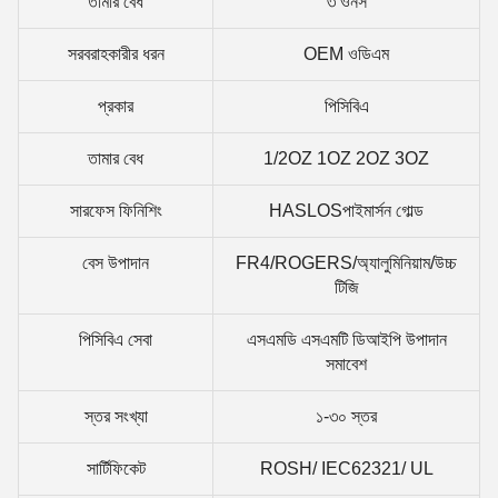
তামার বেধ
৩ ওনস
সরবরাহকারীর ধরন
OEM ওডিএম
প্রকার
পিসিবিএ
তামার বেধ
1/2OZ 1OZ 2OZ 3OZ
সারফেস ফিনিশিং
HASLOSপাইমার্সন গোল্ড
বেস উপাদান
FR4/ROGERS/অ্যালুমিনিয়াম/উচ্চ
টিজি
পিসিবিএ সেবা
এসএমডি এসএমটি ডিআইপি উপাদান
সমাবেশ
স্তর সংখ্যা
১-৩০ স্তর
সার্টিফিকেট
ROSH/ IEC62321/ UL