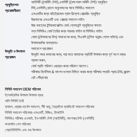
আইসিটি ((সার্কিট টেস্ট),এফসিটি ((ফাংশনাল সার্কিট টেস্ট) প্রযুক্তি
প্রযুক্তিগত
সিই,এফসিসি,রোহস অনুমোদনের সাথে পিসিবিএ সমাবেশ
প্রয়োজনীয়তা
এসএমটির জন্য নাইট্রোজেন গ্যাস রিফ্লো সোল্ডারিং প্রযুক্তি
উচ্চমানের এসএমটি এবং সোল্ডার সমাবেশ লাইন
উচ্চ ঘনত্বের ইন্টারকানেক্টেড বোর্ড প্লেসমেন্ট প্রযুক্তির ক্ষমতা
নগ্ন পিসিবিএ বোর্ড তৈরির জন্য গারবার ফাইল বা পিসিবিএ ফাইল
বোমা ((উপাদানের বিল) সমাবেশের জন্য, পিএনপি ((পিক অ্যান্ড প্লেস ফাইল) এবং
উপাদানগুলির অবস্থানও
সমাবেশে প্রয়োজন
উদ্ধৃতি ও উৎপাদন
উদ্ধৃতি সময় কমানোর জন্য, দয়া করে আমাদের প্রতিটি উপাদান জন্য পূর্ণ অংশ নম্বর
প্রয়োজন
প্রদান করুন,
বোর্ড প্রতি পরিমাণ এছাড়াও জন্য পরিমাণ
আদেশ।
পরীক্ষার নির্দেশিকা
&
ফাংশন গুণমান নিশ্চিত করার জন্য পরীক্ষার পদ্ধতি প্রায় 0% স্ক্র্যাপ
রেট পৌঁছানোর
পিসিবি সমাবেশ OEM পরিষেবা
ইলেকট্রনিক উপাদান উপাদান ক্রয়
খালি পিসিবি তৈরি
ক্যাবল, ওয়্যার-হার্নেস সমাবেশ, শীট ধাতু, বৈদ্যুতিক ক্যাবিনেট সমাবেশ পরিষেবা
পিসিবি সমাবেশ পরিষেবাঃ এসএমটি, বিজিএ, ডিআইপি
পিসিবিএ পরীক্ষাঃ এওআই, ইন-সার্কিট টেস্ট (আইসিটি), ফাংশন
n
টেস্ট (এফসিটি)
কনফর্মাল লেপ পরিষেবা
প্রোটোটাইপিং এবং ভর উৎপাদন