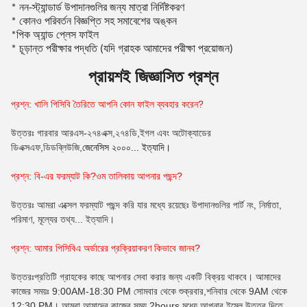
* নন-স্ট্যান্ডার্ড উপাদানগুলির জন্য মাত্রা নির্দিষ্টকরণ
* কোনও পরিবর্তন বিজ্ঞপ্তি সহ সমাবেশের অঙ্কন
পিক অ্যান্ড প্লেস ফাইল
*
* চূড়ান্ত পরীক্ষার পদ্ধতি (যদি গ্রাহক আমাদের পরীক্ষা প্রয়োজন)
প্রায়শই জিজ্ঞাসিত প্রশ্ন
প্রশ্ন: খালি পিসিবি তৈরিতে আপনি কোন ফাইল ব্যবহার করেন?
উত্তরঃ গারবার আরএস-২৭৪এক্স,২৭৪ডি,ইগল এবং অটোক্যাডের
ডিএক্সএফ,ডিডব্লিউজি,
জেনেসিস ২০০০... ইত্যাদি।
প্রশ্ন: বি-এর ফরম্যাট কি?
ওম
তালিকায় আপনার পছন্দ?
উত্তরঃ আমরা এক্সেল ফরম্যাট পছন্দ করি যার মধ্যে রয়েছেঃ উপাদানগুলির পার্ট নং, নির্মাতা,
পরিমাণ, মূল্যের তথ্য... ইত্যাদি।
প্রশ্ন: আমার পিসিবিএ অর্ডারের প্রক্রিয়াকরণ কিভাবে জানব?
উত্তরঃপ্রতিটি গ্রাহকের কাছে আপনার সেবা করার জন্য একটি বিক্রয় থাকবে। আমাদের
কাজের সময়ঃ 9:00AM-18:30 PM সোমবার থেকে শুক্রবার,শনিবার থেকে 9AM থেকে
12:30 PM। আমরা আমাদের কাজের সময় 2hours মধ্যে আপনার ইমেল উত্তর দিতে