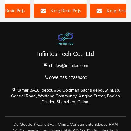
Artificiële intellige
jg Beste Prijs
Krijg Beste Prijs
Krijg Beste P
5g Communicatie
Infinites Tech Co., Ltd
shirley@infinites.com
0086-755-27839400
Kamer 3A18, gebouw A, Goldman Sachs gebouw, nr.18,
Central Road, Wanfeng Community, Xinqiao Street, Bao'an
District, Shenzhen, China.
De Goede Kwaliteit van China Consumentenklasse RAM
SSD's Leverancier. Copyright © 2024-2026 Infinites Tech