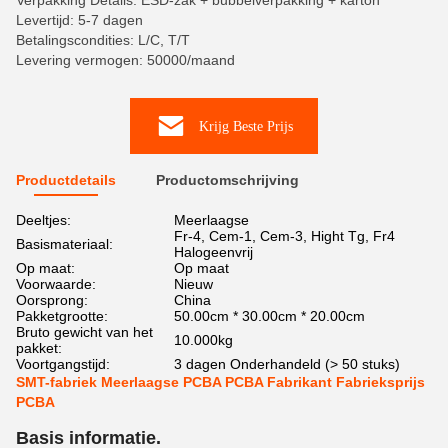
Verpakking Details: ESD-zak + bubbelverpakking + karton
Levertijd: 5-7 dagen
Betalingscondities: L/C, T/T
Levering vermogen: 50000/maand
Krijg Beste Prijs
Productdetails
Productomschrijving
Deeltjes:
Meerlaagse
Fr-4, Cem-1, Cem-3, Hight Tg, Fr4
Basismateriaal:
Halogeenvrij
Op maat:
Op maat
Voorwaarde:
Nieuw
Oorsprong:
China
Pakketgrootte:
50.00cm * 30.00cm * 20.00cm
Bruto gewicht van het
10.000kg
pakket:
Voortgangstijd:
3 dagen Onderhandeld (> 50 stuks)
SMT-fabriek Meerlaagse PCBA PCBA Fabrikant Fabrieksprijs
PCBA
Basis informatie.