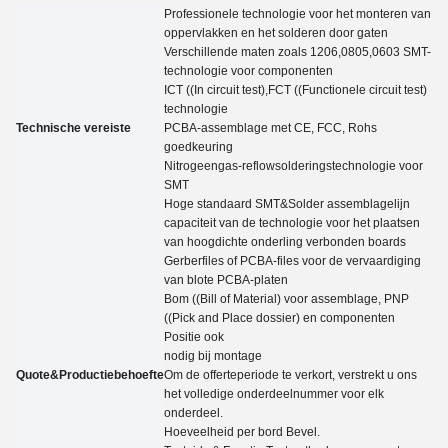
Professionele technologie voor het monteren van
oppervlakken en het solderen door gaten
Verschillende maten zoals 1206,0805,0603 SMT-
technologie voor componenten
ICT ((In circuit test),FCT ((Functionele circuit test)
technologie
Technische vereiste
PCBA-assemblage met CE, FCC, Rohs
goedkeuring
Nitrogeengas-reflowsolderingstechnologie voor
SMT
Hoge standaard SMT&Solder assemblagelijn
capaciteit van de technologie voor het plaatsen
van hoogdichte onderling verbonden boards
Gerberfiles of PCBA-files voor de vervaardiging
van blote PCBA-platen
Bom ((Bill of Material) voor assemblage, PNP
((Pick and Place dossier) en componenten
Positie ook
nodig bij montage
Quote&Productiebehoefte
Om de offerteperiode te verkort, verstrekt u ons
het volledige onderdeelnummer voor elk
onderdeel.
Hoeveelheid per bord
Bevel.