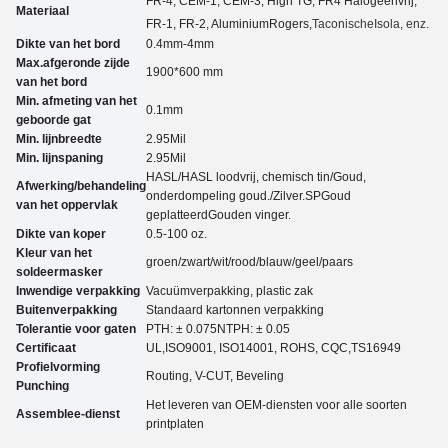
FR-4, CEM-1, CEM-3, High TG, FR4 Halogeenvrij,
Materiaal
FR-1, FR-2, Aluminium
Rogers,
Taconische
Isola, enz.
Dikte van het bord
0.4mm-4mm
Max.afgeronde zijde
1900*600 mm
van het bord
Min. afmeting van het
0.
1
mm
geboorde gat
Min. lijnbreedte
2.95
Mil
Min. lijnspaning
2.95
Mil
HASL/HASL loodvrij, chemisch tin
/
Goud,
Afwerking/behandeling
onderdompeling goud.
/
Zilver.
SP
Goud
van het oppervlak
geplatteerd
Gouden vinger.
Dikte van koper
0.5-100 oz.
Kleur van het
groen/zwart/wit/rood/blauw/geel
/paars
soldeermasker
Inwendige verpakking
Vacuümverpakking, plastic zak
Buitenverpakking
Standaard kartonnen verpakking
Tolerantie voor gaten
PTH: ± 0.07
5
NTPH: ± 0.05
Certificaat
UL,
ISO9001, ISO14001, ROHS, CQC
,TS16949
Profielvorming
Routing, V-CUT, Beveling
Punching
Het leveren van OEM-diensten voor alle soorten
Assemblee-dienst
printplaten