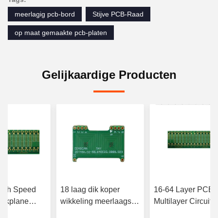
meerlagig pcb-bord
Stijve PCB-Raad
op maat gemaakte pcb-platen
Gelijkaardige Producten
High Speed
18 laag dik koper
16-64 Layer PCB
ackplane
wikkeling meerlaagse
Multilayer Circuit
assing Multi
pcb-plaat privé label
Board Sample