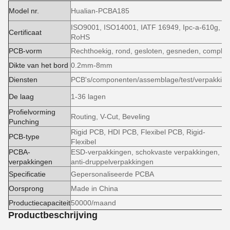
Model nr.
Hualian-PCBA185
ISO9001, ISO14001, IATF 16949, Ipc-a-610g,
Certificaat
RoHS
PCB-vorm
Rechthoekig, rond, gesloten, gesneden, complex
Dikte van het bord
0.2mm-8mm
Diensten
PCB's/componenten/assemblage/test/verpakking
De laag
1-36 lagen
Profielvorming
Routing, V-Cut, Beveling
Punching
Rigid PCB, HDI PCB, Flexibel PCB, Rigid-
PCB-type
Flexibel
PCBA-
ESD-verpakkingen, schokvaste verpakkingen,
verpakkingen
anti-druppelverpakkingen
Specificatie
Gepersonaliseerde PCBA
Oorsprong
Made in China
Productiecapaciteit
50000/maand
Productbeschrijving