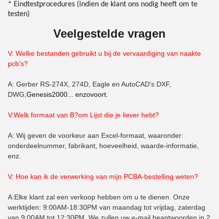
* Eindtestprocedures (indien de klant ons nodig heeft om te
testen)
Veelgestelde vragen
V: Welke bestanden gebruikt u bij de vervaardiging van naakte
pcb's?
A: Gerber RS-274X, 274D, Eagle en AutoCAD's DXF,
DWG,
Genesis2000... enzovoort.
V:Welk formaat van B?
om
Lijst die je liever hebt?
A: Wij geven de voorkeur aan Excel-formaat, waaronder:
onderdeelnummer, fabrikant, hoeveelheid, waarde-informatie,
enz.
V: Hoe kan ik de verwerking van mijn PCBA-bestelling weten?
A:Elke klant zal een verkoop hebben om u te dienen. Onze
werktijden: 9:00AM-18:30PM van maandag tot vrijdag, zaterdag
van 9:00AM tot 12:30PM. We zullen uw e-mail beantwoorden in 2