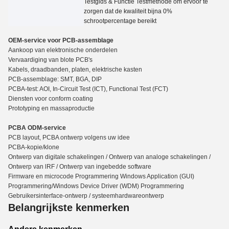
Testgids
&
Functie Testmethode om ervoor te
zorgen dat de kwaliteit bijna 0%
schrootpercentage bereikt
OEM-service voor PCB-assemblage
Aankoop van elektronische onderdelen
Vervaardiging van blote PCB's
Kabels, draadbanden, platen, elektrische kasten
PCB-assemblage: SMT, BGA, DIP
PCBA-test: AOI, In-Circuit Test (ICT), Functio
n
al Test (FCT)
Diensten voor conform coating
Prototyping en massaproductie
PCBA ODM-service
PCB layout, PCBA ontwerp volgens uw idee
PCBA-kopie/klone
Ontwerp van digitale schakelingen / Ontwerp van analoge schakelingen /
Ontwerp van lRF / Ontwerp van ingebedde software
Firmware en microcode Programmering Windows Application (GUI)
Programmering/Windows Device Driver (WDM) Programmering
Gebruikersinterface-ontwerp / systeemhardwareontwerp
Belangrijkste kenmerken
Andere kenmerken