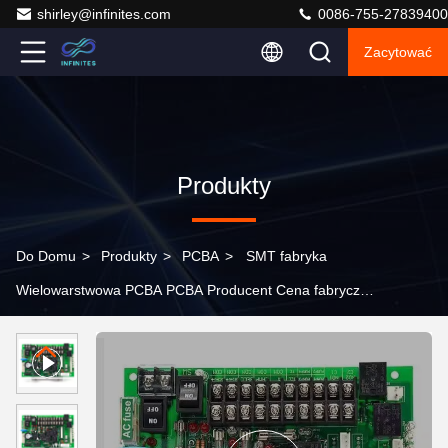
shirley@infinites.com
0086-755-27839400
Zacytować
Produkty
Do Domu
>
Produkty
>
PCBA
>
SMT fabryka
Wielowarstwowa PCBA PCBA Producent Cena fabryczna
PCBA