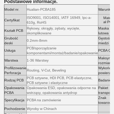
Podstawowe informacje.
Model nr.
Hualian-PCBA185
Warunki
ISO9001, ISO14001, IATF 16949, Ipc-a-
Materi
Certyfikat
ał PC
610g, RoHS
Rękowy, okrągły, zębaty, wycięte,
Maska
Kształt PCB
skomplikowane
lutowa
Grubość
Gęstość
0.2mm-8mm
deski
miedzi
PCB/sporządzanie
Usługa
PCBA QA
komponentami/montaż/badanie/opakowanie
Maksyma
Warstwa
1-36 Warstwy
rozmiar 
Profilizowanie
Wykończe
Routing, V-Cut, Beveling
Perforacja
powierzch
PCB sztywne, HDI PCB, PCB elastyczne,
Rodzaj PCB
Badanie
PCB sztywne i elastyczne
Opakowania
Opakowania ESD, opakowania odporne na
Pakiet
PCBA
wstrząsy, opakowania antydrop
transport
Znak
Specyfikacja
PCBA na zamówienie
towarowy
Pochodzenie
Wyroby w Chinach