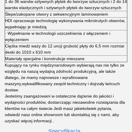
1 do 36 warstw sztywnych płytek do tworzyw sztucznych i 2 do 14
warstw elastycznych i sztywnych płytek do tworzyw sztucznych
Ślepe/zakopane otwory z sekwencyjnym laminowaniem
HDI opracowuje technologię wykonywania mikrotrutych otworów,
wypełniając je miedzią
· Wypełnianie w technologii uszczelnienia z włączeniem i
wyłączeniem
Ciężka miedź waży do 12 uncji grubość płyty do 6,5 mm rozmiar
deski do 1010 x 610 mm
Materiały specjalne i konstrukcje mieszane
Kupujący na rynku międzynarodowym wybierają nas nie tylko ze
względu na naszą wydajną zdolność produkcyjną, ale także
dlatego, że mamy najnowsze i wyrafinowane
maszyny,wykwalifikowany zespół techniczny i dojrzały łańcuch
dostaw.
Jesteśmy zaangażowani w ostateczne dążenie do jakości i
wydajności produktów, dostarczając niezawodne rozwiązania dla
klientów na całym świecie.Jeśli masz jakiekolwiek pytania,
odwiedź nasz online showroom lub skontaktuj się z nami, aby
uzyskać więcej informacji..
Specyfikacja