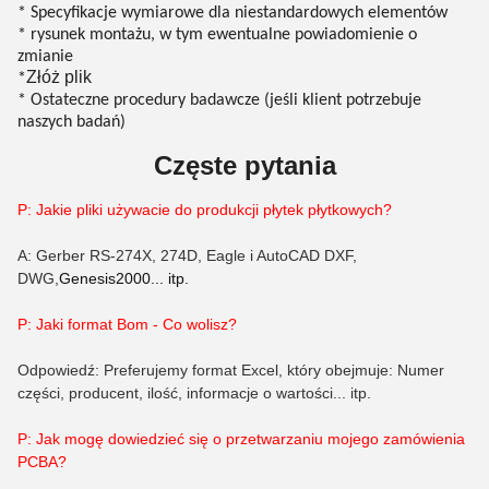
* Specyfikacje wymiarowe dla niestandardowych elementów
* rysunek montażu, w tym ewentualne powiadomienie o
zmianie
Złóż plik
*
* Ostateczne procedury badawcze (jeśli klient potrzebuje
naszych badań)
Częste pytania
P: Jakie pliki używacie do produkcji płytek płytkowych?
A: Gerber RS-274X, 274D, Eagle i AutoCAD DXF,
DWG,
Genesis2000... itp.
P: Jaki format B
om
- Co wolisz?
Odpowiedź: Preferujemy format Excel, który obejmuje: Numer
części, producent, ilość, informacje o wartości... itp.
P: Jak mogę dowiedzieć się o przetwarzaniu mojego zamówienia
PCBA?