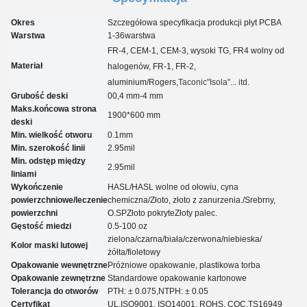
Okres
Szczegółowa specyfikacja produkcji płyt PCBA
Warstwa
1-3
6
warstwa
FR-4, CEM-1, CEM-3, wysoki TG, FR4 wolny od
Materiał
halogenów, FR-1, FR-2,
aluminium
/Rogers,
Taconic
"Isola"... itd.
Grubość deski
00,4 mm-4 mm
Maks.końcowa strona
1900*600 mm
deski
Min. wielkość otworu
0.
1
mm
Min. szerokość linii
2.95
mil
Min. odstęp między
2.95
mil
liniami
Wykończenie
HASL/HASL wolne od ołowiu, cyna
powierzchniowe/leczenie
chemiczna
/
Złoto, złoto z zanurzenia.
/
Srebrny,
powierzchni
O.
SP
Złoto pokryte
Złoty palec.
Gęstość miedzi
0.5-100 oz
zielona/czarna/biała/czerwona/niebieska/
Kolor maski lutowej
żółta
/fioletowy
Opakowanie wewnętrzne
Próżniowe opakowanie, plastikowa torba
Opakowanie zewnętrzne
Standardowe opakowanie kartonowe
Tolerancja do otworów
PTH: ± 0.07
5
,NTPH: ± 0.05
Certyfikat
UL,
ISO9001, ISO14001, ROHS, CQC
,TS16949