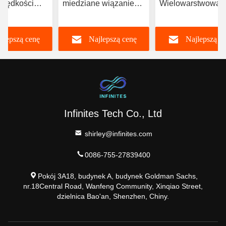
prędkości
miedziane wiązanie
Wielowarstwowa
ne PCB
wielowarstwowe płyty
płytka obwodowa
zacja Multi
PCB Private Label
Próbka Sztuczna
jlepszą cenę
Najlepszą cenę
Najlepszą c
Inteligencja 5g
Komunikacja
Infinites Tech Co., Ltd
shirley@infinites.com
0086-755-27839400
Pokój 3A18, budynek A, budynek Goldman Sachs,
nr.18Central Road, Wanfeng Community, Xinqiao Street,
dzielnica Bao'an, Shenzhen, Chiny.