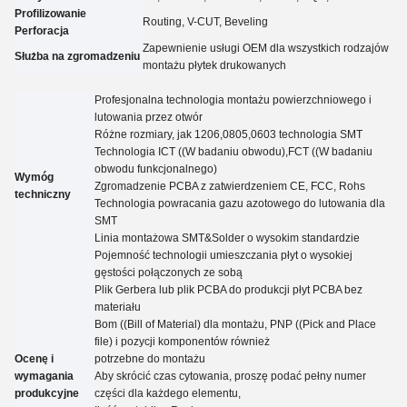
Profilizowanie
Routing, V-CUT, Beveling
Perforacja
Zapewnienie usługi OEM dla wszystkich rodzajów
Służba na zgromadzeniu
montażu płytek drukowanych
Profesjonalna technologia montażu powierzchniowego i
lutowania przez otwór
Różne rozmiary, jak 1206,0805,0603 technologia SMT
Technologia ICT ((W badaniu obwodu),FCT ((W badaniu
obwodu funkcjonalnego)
Wymóg
Zgromadzenie PCBA z zatwierdzeniem CE, FCC, Rohs
techniczny
Technologia powracania gazu azotowego do lutowania dla
SMT
Linia montażowa SMT&Solder o wysokim standardzie
Pojemność technologii umieszczania płyt o wysokiej
gęstości połączonych ze sobą
Plik Gerbera lub plik PCBA do produkcji płyt PCBA bez
materiału
Bom ((Bill of Material) dla montażu, PNP ((Pick and Place
file) i pozycji komponentów również
Ocenę i
potrzebne do montażu
wymagania
Aby skrócić czas cytowania, proszę podać pełny numer
produkcyjne
części dla każdego elementu,