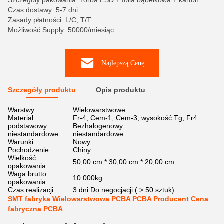
Szczegóły pakowania: Torba ESD + folia bąbelkowa + karton
Czas dostawy: 5-7 dni
Zasady płatności: L/C, T/T
Możliwość Supply: 50000/miesiąc
Najlepszą Cenę
Szczegóły produktu
Opis produktu
Warstwy:
Wielowarstwowe
Materiał
Fr-4, Cem-1, Cem-3, wysokość Tg, Fr4
podstawowy:
Bezhalogenowy
niestandardowe:
niestandardowe
Warunki:
Nowy
Pochodzenie:
Chiny
Wielkość
50,00 cm * 30,00 cm * 20,00 cm
opakowania:
Waga brutto
10.000kg
opakowania:
Czas realizacji:
3 dni Do negocjacji ( > 50 sztuk)
SMT fabryka Wielowarstwowa PCBA PCBA Producent Cena
fabryczna PCBA