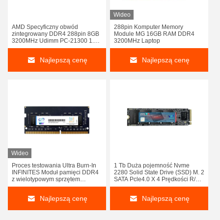
Wideo
AMD Specyficzny obwód
288pin Komputer Memory
zintegrowany DDR4 288pin 8GB
Module MG 16GB RAM DDR4
3200MHz Udimm PC-21300 1.2V
3200MHz Laptop
Non Ecc Gen 4 Memory
Consumer Garde Memory
Najlepszą cenę
Najlepszą cenę
Module
Wideo
Proces testowania Ultra Burn-In
1 Tb Duża pojemność Nvme
INFINITES Moduł pamięci DDR4
2280 Solid State Drive (SSD) M. 2
z wielotypowym sprzętem
SATA Pcle4.0 X 4 Prędkości R/W
półprzewodnikowym do
7455MB/S ~ 6847MB/S
sortowania chipów
Najlepszą cenę
Najlepszą cenę