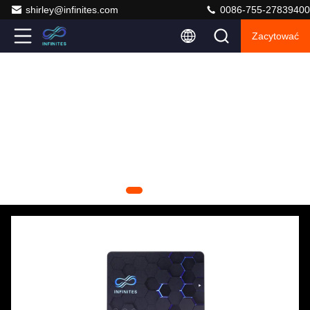
shirley@infinites.com
0086-755-27839400
Zacytować