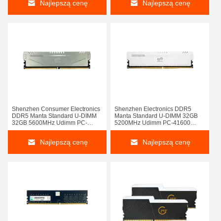
Najlepszą cenę
Najlepszą cenę
Speed do 5000MHz
Shenzhen Consumer Electronics
Shenzhen Electronics DDR5
DDR5 Manta Standard U-DIMM
Manta Standard U-DIMM 32GB
32GB 5600MHz Udimm PC-
5200MHz Udimm PC-41600
44800 1.25V Non Ecc Gen 4
1.25V Non Ecc Gen 4 Pamięć
Pamięć Consumer Garde Pamięć
Consumer Garde Memory
Najlepszą cenę
Najlepszą cenę
Pamięć Shenzhen