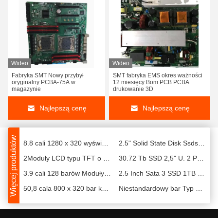
Wideo
Wideo
DDR4 Mikron Memory Chip Mt40A2g8SA-062e To DDR4-3200 2gx8 (16GB) RGB Flash
7Moduły LCD TFT o pojemności 800 x 480 cali z obsługą dotykową o pojemności 900 nitów
Fabryka SMT Nowy przybył
SMT fabryka EMS okres ważności
oryginalny PCBA-75A w
12 miesięcy Bom PCB PCBA
Moduł pamięci DDR4 3200mhz 512mx16 (8GB) K4a8g165wc-Bcwe
7-calowy ekran dotykowy TFT LCD 1200X1920 IPS pionowy z interfejsem Mipi
magazynie
drukowanie 3D
Solidigm 7,68 Tb Nvme SSD 2,5" U. 2 D7-P5520 Pcie4X4 Ssdpf2kx076t1n1 Na magazynie
TFT 7-calowy wyświetlacz z CTP 300nits Infraczerwony TFT touch screen
Najlepszą cenę
Najlepszą cenę
Wewnętrzny dysk stałego 3,84 TB SSD SATA 2,5" D3-S4520 6GB/S Solidigm Ssdsc2kb038tz01
800X480 7 cali TFT LCD Display Modules 1000 Nits 164.9*100.0*5.7mm
8.8 cali 1280 x 320 wyświetlenia Mutil-Touch Pcap Bar Typ TFT LCD Display
2.5" Solid State Disk Ssdsc2kb960gz01 960GB SSD 2,5" SATA D3-S4520 6GB/S
Więcej produktów
2Moduły LCD typu TFT o pojemności 120 barów o pojemności.9 cali z interfejsem RGB 18 bitów
30.72 Tb SSD 2,5" U. 2 Pm1733A PCE4X4 SA400s37/960g Sprzedaż detaliczna Solid State Disk SSD
3.9 cali 128 barów Moduły LCD TFT kolorowe z Mutil Touch Pcap
2.5 Inch Sata 3 SSD 1TB 2.5 Solid State Drive 240GB Dla serwera Desktop
50,8 cala 800 x 320 bar kolor TFT LCD Display z jasnością 500 nits
Niestandardowy bar Typ Kolor TFT LCD Moduł 500nits 5,8 Inch Mipi Interfejs
Sprzedaż detaliczna 1TB SSD M. 2-2280 970 Evo Plus Nvme Mz-V7s1t0bw M.2 Solid State Disk
12.3 cali TFT LCD Pojemnościowy ekran dotykowy 1920 *720 TFT LCD Screen
Infinites I500 M2 2280 Nvme SSD dysk twardy 500GB 512GB PC SSD dysk twardy
10.1" TFT LCD Display Module z Pcap Oca Bonding 1280*800 Wysoka jasność