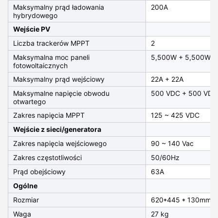
Maksymalny prąd ładowania
200A
hybrydowego
Wejście PV
Liczba trackerów MPPT
2
Maksymalna moc paneli
5,500W + 5,500W
fotowoltaicznych
Maksymalny prąd wejściowy
22A + 22A
Maksymalne napięcie obwodu
500 VDC + 500 VDC
otwartego
Zakres napięcia MPPT
125 ~ 425 VDC
Wejście z sieci/generatora
Zakres napięcia wejściowego
90 ~ 140 Vac
Zakres częstotliwości
50/60Hz
Prąd obejściowy
63A
Ogólne
Rozmiar
620*445 * 130mm
Waga
27 kg