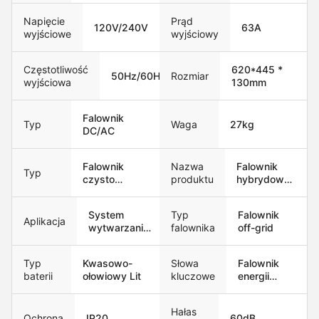
Napięcie
Prąd
120V/240V
63A
wyjściowe
wyjściowy
Częstotliwość
620*445 *
50Hz/60Hz
Rozmiar
wyjściowa
130mm
Falownik
Waga
27kg
Typ
DC/AC
Falownik
Nazwa
Falownik
Typ
czysto
produktu
hybrydowy
sinusoidalny
Srne
System
Typ
Falownik
Aplikacja
wytwarzania
falownika
off-grid
energii
słonecznej
Typ
Kwasowo-
Słowa
Falownik
dla
baterii
ołowiowy Lit
kluczowe
energii
gospodarstw
słonecznej
domowych:
Hałas
Ochrona
IP20
60dB