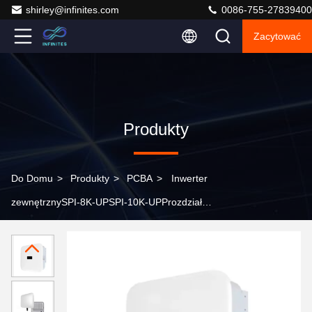
shirley@infinites.com
0086-755-27839400
Zacytować
Produkty
Do Domu
>
Produkty
>
PCBA
>
Inwerter
zewnętrznySPI-8K-UPSPI-10K-UPProzdział
fazowy110/120V 8kw 10kwInwerter hybrydowy dla
gospodarstw domowych