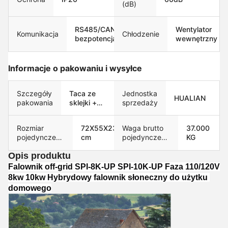
(dB)
RS485/CAN/USB/Styk
Wentylator
Komunikacja
Chłodzenie
bezpotencjałowy
wewnętrzny
Informacje o pakowaniu i wysyłce
Szczegóły
Taca ze
Jednostka
HUALIAN
pakowania
sklejki +
sprzedaży
standardowe
pudełko
Rozmiar
72X55X23
Waga brutto
37.000
węglowe
pojedynczego
cm
pojedynczego
KG
opakowania
produktu
Opis produktu
Falownik off-grid SPI-8K-UP SPI-10K-UP Faza 110/120V 
8kw 10kw Hybrydowy falownik słoneczny do użytku 
domowego