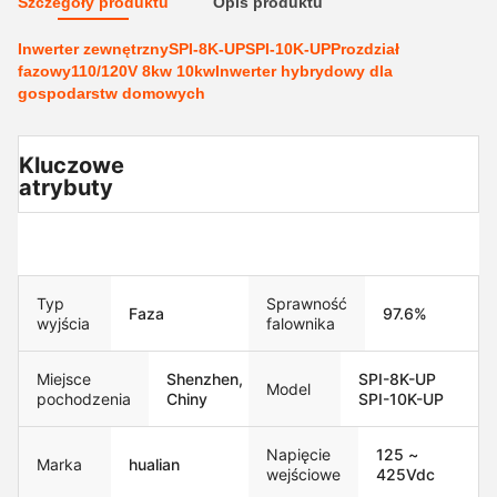
Szczegóły produktu
Opis produktu
Inwerter zewnętrznySPI-8K-UPSPI-10K-UPProzdział
fazowy110/120V 8kw 10kwInwerter hybrydowy dla
gospodarstw domowych
Kluczowe
atrybuty
Typ
Sprawność
Faza
97.6%
wyjścia
falownika
Miejsce
Shenzhen,
SPI-8K-UP
Model
pochodzenia
Chiny
SPI-10K-UP
Napięcie
125 ~
Marka
hualian
wejściowe
425Vdc