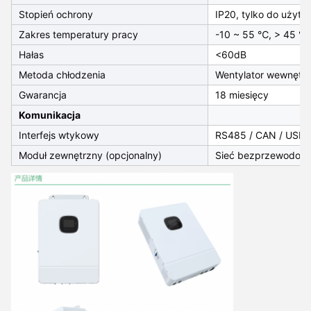
Stopień ochrony
IP20, tylko do użyt
Zakres temperatury pracy
-10 ~ 55 ℃, > 45 ℃
Hałas
<60dB
Metoda chłodzenia
Wentylator wewnętr
Gwarancja
18 miesięcy
Komunikacja
Interfejs wtykowy
RS485 / CAN / USB/
Moduł zewnętrzny (opcjonalny)
Sieć bezprzewodow