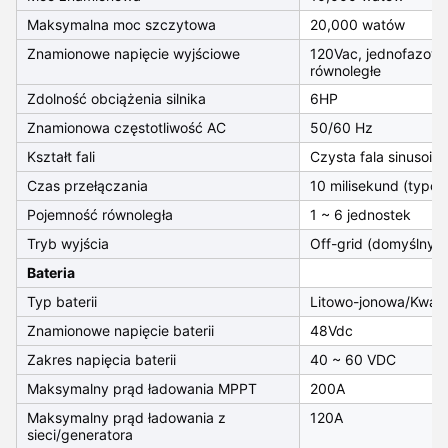
Maksymalna moc szczytowa
20,000 watów
Znamionowe napięcie wyjściowe
120Vac, jednofazowe
równoległe
Zdolność obciążenia silnika
6HP
Znamionowa częstotliwość AC
50/60 Hz
Kształt fali
Czysta fala sinusoid
Czas przełączania
10 milisekund (typo
Pojemność równoległa
1 ~ 6 jednostek
Tryb wyjścia
Off-grid (domyślny
Bateria
Typ baterii
Litowo-jonowa/Kwaso
Znamionowe napięcie baterii
48Vdc
Zakres napięcia baterii
40 ~ 60 VDC
Maksymalny prąd ładowania MPPT
200A
Maksymalny prąd ładowania z
120A
sieci/generatora