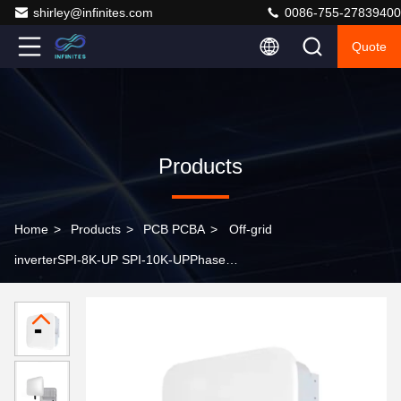
shirley@infinites.com
0086-755-27839400
Quote
Products
Home
>
Products
>
PCB PCBA
>
Off-grid
inverterSPI-8K-UP SPI-10K-UPPhase
separation110/120V 8kw 10kwHousehold hybrid solar
inverter