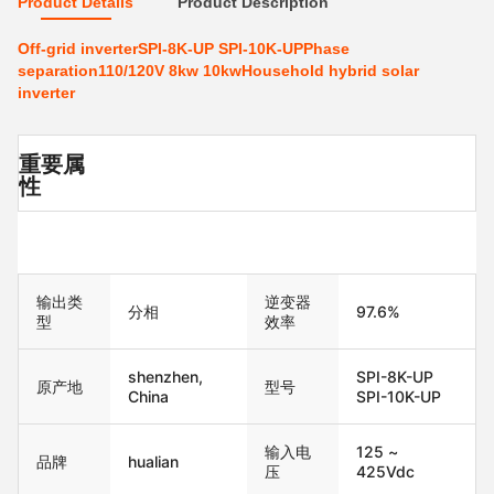
Product Details
Product Description
Off-grid inverterSPI-8K-UP SPI-10K-UPPhase
separation110/120V 8kw 10kwHousehold hybrid solar
inverter
重要属
性
输出类
逆变器
分相
97.6%
型
效率
shenzhen,
SPI-8K-UP
原产地
型号
China
SPI-10K-UP
输入电
125 ~
品牌
hualian
压
425Vdc