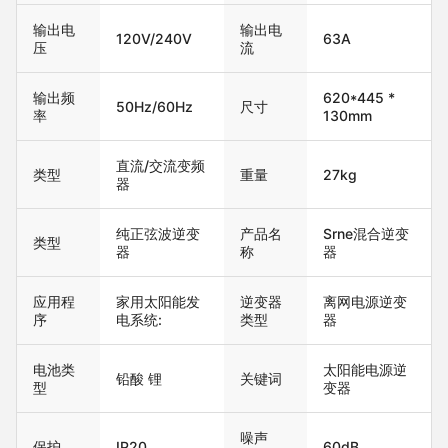
输出电
输出电
120V/240V
63A
压
流
输出频
620*445 *
50Hz/60Hz
尺寸
率
130mm
直流/交流变频
重量
27kg
类型
器
纯正弦波逆变
产品名
Srne混合逆变
类型
器
称
器
应用程
家用太阳能发
逆变器
离网电源逆变
序
电系统:
类型
器
电池类
太阳能电源逆
铅酸 锂
关键词
型
变器
噪声
保护
IP20
60dB