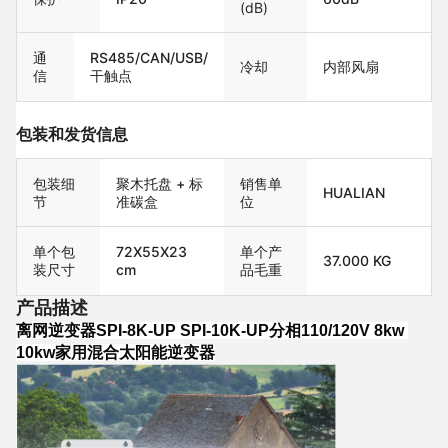
(dB)
通
RS485/CAN/USB/
冷却
内部风扇
信
干触点
包装和发货信息
包装细
聚木托盘 + 标
销售单
HUALIAN
节
准碳盒
位
单个包
72X55X23
单个产
37.000 KG
装尺寸
cm
品毛重
产品描述
离网逆变器SPI-8K-UP SPI-10K-UP分相110/120V 8kw 
10kw家用混合太阳能逆变器