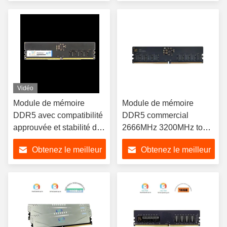
mémoire CL18-22-22-
performance,CL18-22-22-
prix
prix
42,1.1V
42,1.1V
Vidéo
Module de mémoire
Module de mémoire
DDR5 avec compatibilité
DDR5 commercial
approuvée et stabilité des
2666MHz 3200MHz tout
performances pour des
en un pour ordinateur
Obtenez le meilleur
Obtenez le meilleur
performances cohérentes
portable
16 Go de mémoire de
prix
prix
bureau U-DIMM standard
DDR5