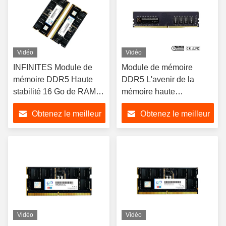
Vidéo
Vidéo
INFINITES Module de
Module de mémoire
mémoire DDR5 Haute
DDR5 L'avenir de la
stabilité 16 Go de RAM
mémoire haute
DDR5 5200 MHz
performance pour
Obtenez le meilleur
Obtenez le meilleur
l'informatique et le jeu 1,1
V 51,2 Go/s Compatible
prix
prix
Intel AMD
Vidéo
Vidéo