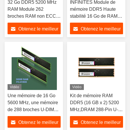
32 Go DDR5 5200 MHz
INFINITES Module de
RAM Module 262
mémoire DDR5 Haute
broches RAM non ECC
stabilité 16 Go de RAM
Haute stabilité
DDR5 5200 MHz
Obtenez le meilleur
Obtenez le meilleur
prix
prix
Vidéo
Vidéo
Une mémoire de 16 Go
Kit de mémoire RAM
5600 MHz, une mémoire
DDR5 (16 GB x 2) 5200
de 288 broches U-DIMM,
MHz,DRAM 288-Pin U-
une mémoire XMP 2.0
DIMM PC RAM, mémoire
Obtenez le meilleur
Obtenez le meilleur
haute performance, une
XMP 2.0 haute