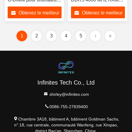
de bureau 30 mm
DDR5 Poids léger
Obtenez le meilleur
Obtenez le meilleur
Hauteur
prix
prix
1
2
3
4
5
Infinites Tech Co., Ltd
shirley@infinites.com
0086-755-27839400
Chambre 3A18, bâtiment A, bâtiment Goldman Sachs,
n°.18, rue centrale, communauté Wanfeng, rue Xinqiao,
district Bao'an, Shenzhen, Chine.