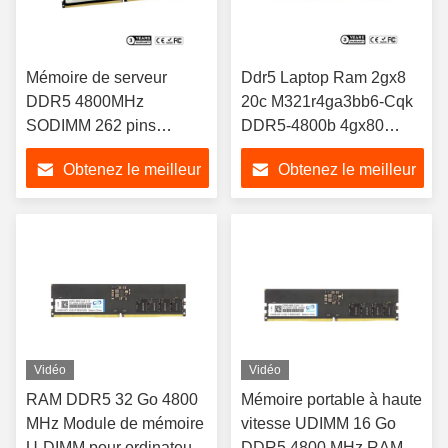
Mémoire de serveur
Ddr5 Laptop Ram 2gx8
DDR5 4800MHz
20c M321r4ga3bb6-Cqk
SODIMM 262 pins
DDR5-4800b 4gx80
M425r4ga3bb0-Cqk
Rdimm 2rx8 32 Go
Obtenez le meilleur
Obtenez le meilleur
DDR5-4800b
prix
prix
Vidéo
Vidéo
RAM DDR5 32 Go 4800
Mémoire portable à haute
MHz Module de mémoire
vitesse UDIMM 16 Go
U-DIMM pour ordinateur
DDR5 4800 MHz RAM