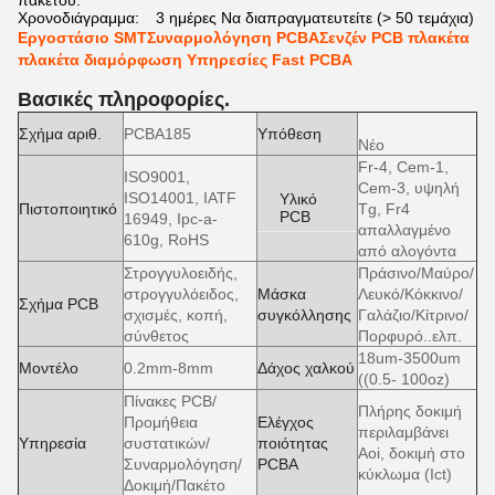
πακέτου:
Χρονοδιάγραμμα:
3 ημέρες Να διαπραγματευτείτε (> 50 τεμάχια)
Εργοστάσιο SMTΣυναρμολόγηση PCBAΣενζέν PCB πλακέτα
πλακέτα διαμόρφωση Υπηρεσίες Fast PCBA
Βασικές πληροφορίες.
Σχήμα αριθ.
PCBA185
Υπόθεση
Νέο
Fr-4, Cem-1,
ISO9001,
Cem-3, υψηλή
ISO14001, IATF
Υλικό
Πιστοποιητικό
Tg, Fr4
PCB
16949, Ipc-a-
απαλλαγμένο
610g, RoHS
από αλογόντα
Στρογγυλοειδής,
Πράσινο/Μαύρο/
στρογγυλόειδος,
Μάσκα
Λευκό/Κόκκινο/
Σχήμα PCB
σχισμές, κοπή,
συγκόλλησης
Γαλάζιο/Κίτρινο/
σύνθετος
Πορφυρό..ελπ.
18um-3500um
Μοντέλο
0.2mm-8mm
Δάχος χαλκού
((0.5- 100oz)
Πίνακες PCB/
Πλήρης δοκιμή
Προμήθεια
Ελέγχος
περιλαμβάνει
Υπηρεσία
συστατικών/
ποιότητας
Aoi, δοκιμή στο
Συναρμολόγηση/
PCBA
κύκλωμα (Ict)
Δοκιμή/Πακέτο