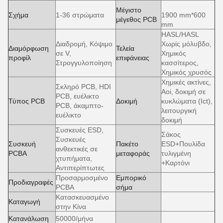
Μέγιστο
Σχήμα
1-36 στρώματα
1900 mm*600
μέγεθος PCB
mm
HASL/HASL
Διαδρομή, Κόψιμο
Χωρίς μόλυβδο,
Διαμόρφωση
Τελεία
σε V,
Χημικός
προφίλ
επιφάνειας
Στρογγυλοποίηση
κασσίτερος,
Χημικός χρυσός
Χημικές ακτίνες,
Σκληρό PCB, HDI
Aoi, δοκιμή σε
PCB, ευέλικτο
Τύπος PCB
Δοκιμή
κυκλώματα (Ict),
PCB, άκαμπτο-
λειτουργική
ευέλικτο
δοκιμή
Συσκευές ESD,
Σάκος
Συσκευές
Συσκευή
Πακέτο
ESD+Πουλίδα
ανθεκτικές σε
PCBA
μεταφοράς
τυλιγμένη
χτυπήματα,
+Καρτόνι
Αντιπερίπτωτες
Προσαρμοσμένο
Εμπορικό
Προδιαγραφές
PCBA
σήμα
Κατασκευασμένο
Καταγωγή
στην Κίνα
Κατανάλωση
50000/μήνα