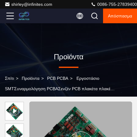
shirley@infinites.com
0086-755-27839400
Απόσπασμα
Προϊόντα
Σπίτι
>
Προϊόντα
>
PCB PCBA
>
Εργοστάσιο
SMTΣυναρμολόγηση PCBAΣενζέν PCB πλακέτα πλακέτα
διαμόρφωση Υπηρεσίες Fast PCBA