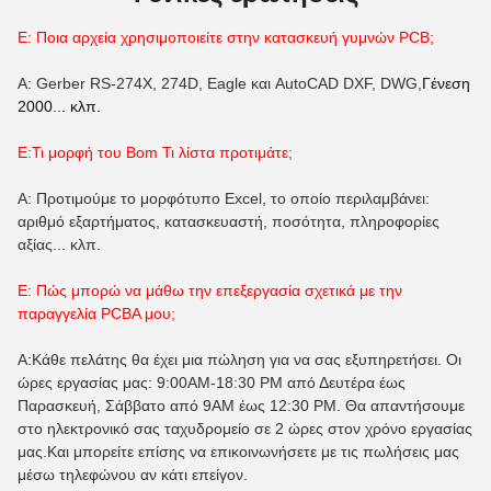
Ε: Ποια αρχεία χρησιμοποιείτε στην κατασκευή γυμνών PCB;
Α: Gerber RS-274X, 274D, Eagle και AutoCAD DXF, DWG,
Γένεση
2000... κλπ.
Ε:Τι μορφή του Β
om
Τι λίστα προτιμάτε;
Α: Προτιμούμε το μορφότυπο Excel, το οποίο περιλαμβάνει:
αριθμό εξαρτήματος, κατασκευαστή, ποσότητα, πληροφορίες
αξίας... κλπ.
Ε: Πώς μπορώ να μάθω την επεξεργασία σχετικά με την
παραγγελία PCBA μου;
Α:Κάθε πελάτης θα έχει μια πώληση για να σας εξυπηρετήσει. Οι
ώρες εργασίας μας: 9:00AM-18:30 PM από Δευτέρα έως
Παρασκευή, Σάββατο από 9AM έως 12:30 PM. Θα απαντήσουμε
στο ηλεκτρονικό σας ταχυδρομείο σε 2 ώρες στον χρόνο εργασίας
μας.Και μπορείτε επίσης να επικοινωνήσετε με τις πωλήσεις μας
μέσω τηλεφώνου αν κάτι επείγον.