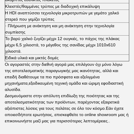
Κλειστές/θαμμένες τρύπες με διαδοχική επικάλυψη
Η HDI αναπτύσσει τεχνολογία μικροτρυπών με γεμάτο χαλκό
στερεό που γεμίζει τρύπες
· Πλήρωση με ανάκτηση και μη ανάκτηση στην τεχνολογία
συμπίεσης
Το βαρύ χαλκό ζυγίζει μέχρι 12 ουγκιές, το πάχος της πλάκας
μέχρι 6,5 χιλιοστά, το μέγεθος της σανίδας μέχρι 1010x610
χιλιοστά.
Ειδικά υλικά και μικτές δομές
Οι αγοραστές στην διεθνή αγορά μας επιλέγουν όχι μόνο λόγω
της αποτελεσματικής παραγωγικής μας ικανότητας, αλλά και
επειδή διαθέτουμε τα πιο πρόσφατα και εξελιγμένα
μηχανήματα,εξειδικευμένη τεχνική ομάδα και ώριμη εφοδιαστική
αλυσίδα.
Δεσμευόμαστε στην απόλυτη επιδίωξη της ποιότητας και της
αποτελεσματικότητας των προϊόντων, παρέχοντας εξαιρετικά
αξιόπιστες λύσεις για τους πελάτες σε όλο τον κόσμο.Εάν έχετε
οποιεσδήποτε ερωτήσεις, επισκεφθείτε το online showroom μας ή
επικοινωνήστε μαζί μας για περισσότερες λεπτομέρειες..