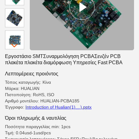
Εργοστάσιο SMTΣυναρμολόγηση PCBAΣενζέν PCB
πλακέτα πλακέτα διαμόρφωση Υπηρεσίες Fast PCBA
Λεπτομέρειες προιόντος
Τόπος καταγωγής: Κίνα
Μάρκα: HUALIAN
Πιστοποίηση: RoHS, ISO
Αριθμό μοντέλου: HUALIAN-PCBA185
Έγγραφο:
Introduction of Hualian(1)....).pptx
Όροι πληρωμής & ναυτιλίας
Ποσότητα παραγγελίας min: 1pcs
Τιμή: 0.04usd-1usd/pcs