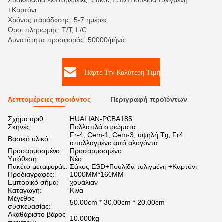
Συσκευασία λεπτομέρειες: Σάκος ESD+Πουλίδα τυλιγμένη
+Καρτόνι
Χρόνος παράδοσης: 5-7 ημέρες
Όροι πληρωμής: T/T, L/C
Δυνατότητα προσφοράς: 50000/μήνα
Πάρτε Την Καλύτερη Τιμή
Λεπτομέρειες προιόντος
Περιγραφή προϊόντων
Σχήμα αριθ.:
HUALIAN-PCBA185
Σκηνές:
Πολλαπλά στρώματα
Fr-4, Cem-1, Cem-3, υψηλή Tg, Fr4
Βασικό υλικό:
απαλλαγμένο από αλογόντα
Προσαρμοσμένο:
Προσαρμοσμένο
Υπόθεση:
Νέο
Πακέτο μεταφοράς:
Σάκος ESD+Πουλίδα τυλιγμένη +Καρτόνι
Προδιαγραφές:
1000MM*160MM
Εμπορικό σήμα:
χουάλιαν
Καταγωγή:
Κίνα
Μέγεθος
50.00cm * 30.00cm * 20.00cm
συσκευασίας:
Ακαθάριστο βάρος
10.000kg