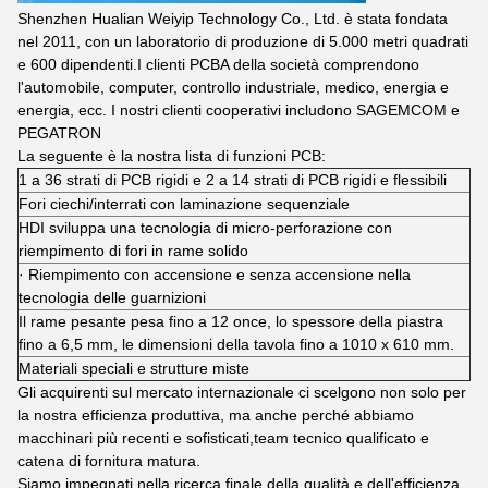
Shenzhen Hualian Weiyip Technology Co., Ltd. è stata fondata
nel 2011, con un laboratorio di produzione di 5.000 metri quadrati
e 600 dipendenti.I clienti PCBA della società comprendono
l'automobile, computer, controllo industriale, medico, energia e
energia, ecc. I nostri clienti cooperativi includono SAGEMCOM e
PEGATRON
La seguente è la nostra lista di funzioni PCB:
1 a 36 strati di PCB rigidi e 2 a 14 strati di PCB rigidi e flessibili
Fori ciechi/interrati con laminazione sequenziale
HDI sviluppa una tecnologia di micro-perforazione con
riempimento di fori in rame solido
· Riempimento con accensione e senza accensione nella
tecnologia delle guarnizioni
Il rame pesante pesa fino a 12 once, lo spessore della piastra
fino a 6,5 mm, le dimensioni della tavola fino a 1010 x 610 mm.
Materiali speciali e strutture miste
Gli acquirenti sul mercato internazionale ci scelgono non solo per
la nostra efficienza produttiva, ma anche perché abbiamo
macchinari più recenti e sofisticati,team tecnico qualificato e
catena di fornitura matura.
Siamo impegnati nella ricerca finale della qualità e dell'efficienza