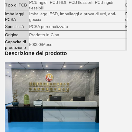
PCB rigidi, PCB HDI, PCB flessibili, PCB rigidi-
Tipo di PCB
Es
flessibili
Imballaggi
Imballaggi ESD, imballaggi a prova di urti, anti-
Pac
PCBA
goccia
di 
Specificità
PCBA personalizzato
Mar
Origine
Prodotto in Cina
Capacità di
50000/Mese
produzione
Descrizione del prodotto