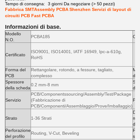
Tempo di consegna:
3 giorni Da negoziare (> 50 pezzi)
Fabbrica SMTAssembly PCBA Shenzhen Servizi di layout di
circuiti PCB Fast PCBA
Informazioni di base.
Modello
PCBA185
Con
N.O.
ISO9001, ISO14001, IATF 16949, Ipc-a-610g,
Certificato
RoHS
Forma del
Rettangolare, rotondo, a fessure, tagliato,
Ma
PCB
complesso
di 
Spessore
Spe
0.2 mm-8 mm
della scheda
del
PCB/Componentssourcing/Assembly/Test/Package
Servizio
(Fabbricazione di
PC
PCB/Componenti/Assemblaggio/Prove/Imballaggio)
Dim
Strato
1-36 Strati
ma
del
Perforazione
Fin
Routing, V-Cut, Beveling
del profilo
sup