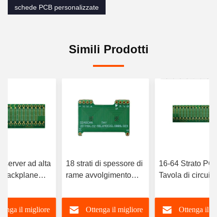
schede PCB personalizzate
Simili Prodotti
o server ad alta
18 strati di spessore di
16-64 Strato PC
à Backplane
rame avvolgimento
Tavola di circuiti
multi strati PCB Board
multilivello cam
lizzazione
private label
Intelligenza artifi
tenga il migliore
Ottenga il migliore
Ottenga il m
ampo
Comunicazioni 