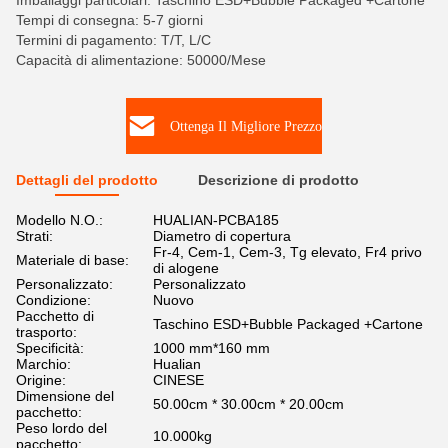
Imballaggi particolari: Taschino ESD+Bubble Packaged +Cartone
Tempi di consegna: 5-7 giorni
Termini di pagamento: T/T, L/C
Capacità di alimentazione: 50000/Mese
Ottenga Il Migliore Prezzo
Dettagli del prodotto
Descrizione di prodotto
Modello N.O.:
HUALIAN-PCBA185
Strati:
Diametro di copertura
Fr-4, Cem-1, Cem-3, Tg elevato, Fr4 privo
Materiale di base:
di alogene
Personalizzato:
Personalizzato
Condizione:
Nuovo
Pacchetto di
Taschino ESD+Bubble Packaged +Cartone
trasporto:
Specificità:
1000 mm*160 mm
Marchio:
Hualian
Origine:
CINESE
Dimensione del
50.00cm * 30.00cm * 20.00cm
pacchetto:
Peso lordo del
10.000kg
pacchetto: