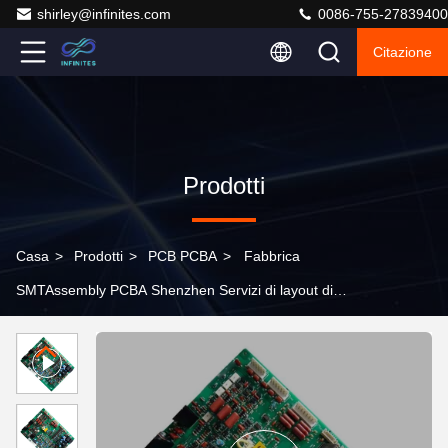
shirley@infinites.com
0086-755-27839400
Citazione
Prodotti
Casa
>
Prodotti
>
PCB PCBA
>
Fabbrica
SMTAssembly PCBA Shenzhen Servizi di layout di
circuiti PCB Fast PCBA