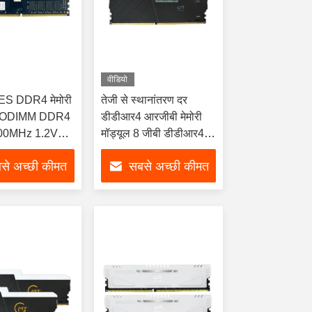
वीडियो
ES DDR4 मेमोरी
तेजी से स्थानांतरण दर
 SODIMM DDR4
डीडीआर4 आरजीबी मेमोरी
00MHz 1.2V
मॉड्यूल 8 जीबी डीडीआर4
3200 मेगाहर्ट्ज लैपटॉप रैम
से अच्छी कीमत
सबसे अच्छी कीमत
पाएं
पाएं