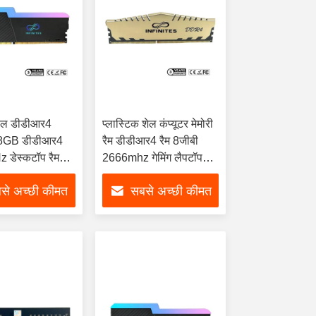
ल डीडीआर4
प्लास्टिक शेल कंप्यूटर मेमोरी
ैम 8GB डीडीआर4
रैम डीडीआर4 रैम 8जीबी
डेस्कटॉप रैम
2666mhz गेमिंग लैपटॉप
ा
पीसी के लिए
से अच्छी कीमत
सबसे अच्छी कीमत
पाएं
पाएं