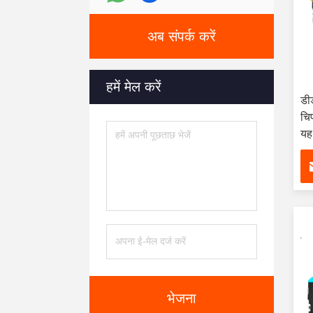
अब संपर्क करें
हमें मेल करें
डी
चि
यह
(1
भेजना