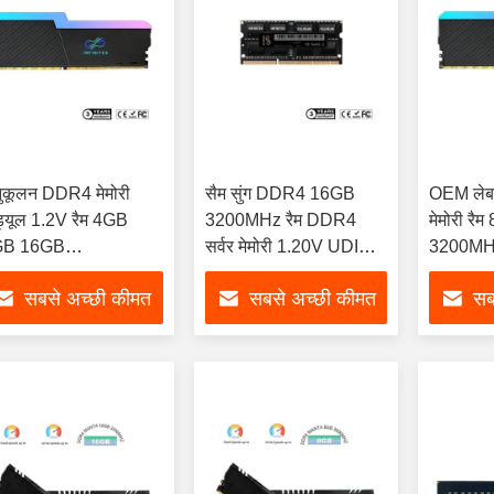
ुकूलन DDR4 मेमोरी
सैम सुंग DDR4 16GB
OEM लेब
ड्यूल 1.2V रैम 4GB
3200MHz रैम DDR4
मेमोरी र
GB 16GB
सर्वर मेमोरी 1.20V UDIMM
3200MHz 
400MHz/2666MHz
फॉर्म
उच्च दक्षत
सबसे अच्छी कीमत
सबसे अच्छी कीमत
सब
पाएं
पाएं