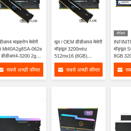
वीडियो
डीआर4 माइक्रोन मेमोरी
मूल / OEM डीडीआर4 मेमोरी
INFINIT
प Mt40A2g8SA-062e
मॉड्यूल 3200mhz
मॉड्यूल
 डीडीआर4-3200 2gx8
512mx16 (8GB)
8GB 32
6GB) आरजीबी फ्लैश
K4a8g165wc-Bcwe
288pin
सबसे अच्छी कीमत
सबसे अच्छी कीमत
सब
पाएं
पाएं