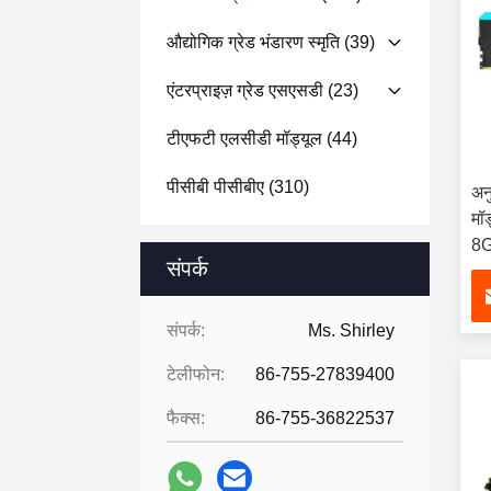
औद्योगिक ग्रेड भंडारण स्मृति
(39)
एंटरप्राइज़ ग्रेड एसएसडी
(23)
टीएफटी एलसीडी मॉड्यूल
(44)
पीसीबी पीसीबीए
(310)
अन
मॉ
8
संपर्क
2
संपर्क:
Ms. Shirley
टेलीफोन:
86-755-27839400
फैक्स:
86-755-36822537