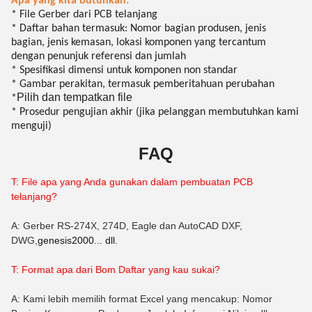
Apa yang kita butuhkan:
* File Gerber dari PCB telanjang
* Daftar bahan termasuk: Nomor bagian produsen, jenis
bagian, jenis kemasan, lokasi komponen yang tercantum
dengan penunjuk referensi dan jumlah
* Spesifikasi dimensi untuk komponen non standar
* Gambar perakitan, termasuk pemberitahuan perubahan
Pilih dan tempatkan file
*
* Prosedur pengujian akhir (jika pelanggan membutuhkan kami
menguji)
FAQ
T: File apa yang Anda gunakan dalam pembuatan PCB
telanjang?
A: Gerber RS-274X, 274D, Eagle dan AutoCAD DXF,
DWG,
genesis2000... dll.
T: Format apa dari B
om
Daftar yang kau sukai?
A: Kami lebih memilih format Excel yang mencakup: Nomor