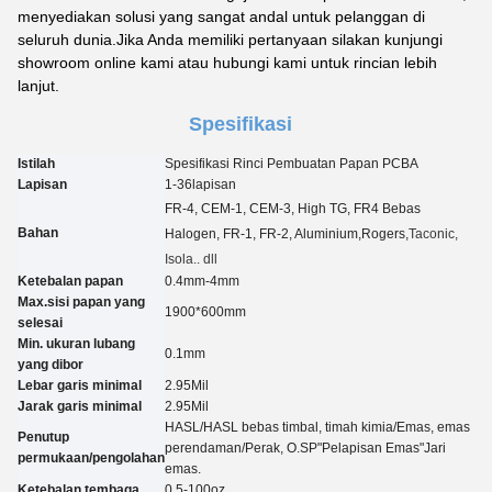
menyediakan solusi yang sangat andal untuk pelanggan di
seluruh dunia.Jika Anda memiliki pertanyaan silakan kunjungi
showroom online kami atau hubungi kami untuk rincian lebih
lanjut.
Spesifikasi
Istilah
Spesifikasi Rinci Pembuatan Papan PCBA
Lapisan
1-3
6
lapisan
FR-4, CEM-1, CEM-3, High TG, FR4 Bebas
Bahan
Halogen, FR-1, FR-2, Aluminium
,Rogers,
Taconic
,
Isola.. dll
Ketebalan papan
0.4mm-4mm
Max.sisi papan yang
1900*600mm
selesai
Min. ukuran lubang
0.
1
mm
yang dibor
Lebar garis minimal
2.95
Mil
Jarak garis minimal
2.95
Mil
HASL/HASL bebas timbal, timah kimia
/
Emas, emas
Penutup
perendaman
/
Perak, O.
SP
"Pelapisan Emas"
Jari
permukaan/pengolahan
emas.
Ketebalan tembaga
0.5-100oz