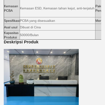
Kemasan
Paket
Kemasan ESD, Kemasan tahan kejut, anti-terjatuh
PCBA
Penga
Spesifikasi
PCBA yang disesuaikan
Merek
Asal usul
Dibuat di Cina
Kapasitas
50000/Bulan
Produksi
Deskripsi Produk