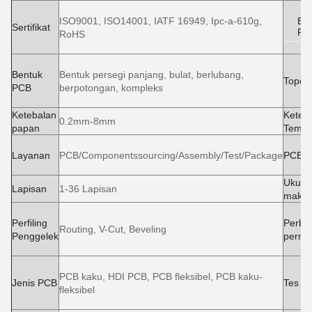
ISO9001, ISO14001, IATF 16949, Ipc-a-610g,
Ba
Sertifikat
PC
RoHS
Bentuk
Bentuk persegi panjang, bulat, berlubang,
Topen
PCB
berpotongan, kompleks
Ketebalan
Keteb
0.2mm-8mm
papan
Temb
Layanan
PCB/Componentssourcing/Assembly/Test/Package
PCBA
Ukura
Lapisan
1-36 Lapisan
maksi
Perfiling
Perba
Routing, V-Cut, Beveling
Penggelek
permu
PCB kaku, HDI PCB, PCB fleksibel, PCB kaku-
Jenis PCB
Tes
fleksibel