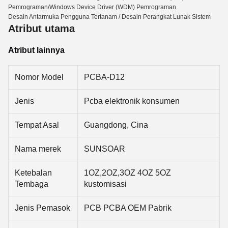
Pemrograman/Windows Device Driver (WDM) Pemrograman
Desain Antarmuka Pengguna Tertanam / Desain Perangkat Lunak Sistem
Atribut utama
Atribut lainnya
Nomor Model
PCBA-D12
Jenis
Pcba elektronik konsumen
Tempat Asal
Guangdong, Cina
Nama merek
SUNSOAR
Ketebalan
1OZ,2OZ,3OZ 4OZ 5OZ
Tembaga
kustomisasi
Jenis Pemasok
PCB PCBA OEM Pabrik