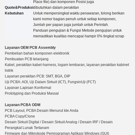
Place file) dan komponen Posisi juga
Quote&Produksi
dibutuhkan dalam perakitan
Kebutuhan
Untuk mempersingkat waktu penawaran, tolong berikan
kami nomor bagian penuh untuk setiap komponen,
Jumlah per papan juga jumlah untuk
Perintah.
Panduan pengujian
&
Fungsi Metode pengujian untuk
memastikan kualitas mencapai hampir 0% tingkat scrap
Layanan OEM PCB Assembly
Pembelian bahan komponen elektronik
Pembuatan PCB telanjang
Kabel, perakitan kabel-harness, logam lembaran, layanan perakitan kabinet
listrik
Layanan perakitan PCB: SMT, BGA, DIP
Uji PCBA: AOI, Uji Dalam Sirkuit (ICT), Fungsi
n
Uji (FCT)
Layanan Lapisan Konformal
Prototyping dan Produksi Massal
Layanan PCBA ODM
PCB Layout, PCBA Desain Menurut Ide Anda
PCBA Copy/Clone
Desain Sirkuit Digital / Desain Sirkuit Analog / Desain lRF / Desain
Perangkat Lunak Tertanam
Firmware dan Mikrokode Pemrograman Aplikasi Windows (GUI)