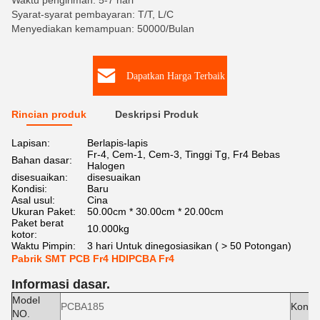
Waktu pengiriman: 5-7 hari
Syarat-syarat pembayaran: T/T, L/C
Menyediakan kemampuan: 50000/Bulan
Dapatkan Harga Terbaik
Rincian produk
Deskripsi Produk
Lapisan:
Berlapis-lapis
Fr-4, Cem-1, Cem-3, Tinggi Tg, Fr4 Bebas
Bahan dasar:
Halogen
disesuaikan:
disesuaikan
Kondisi:
Baru
Asal usul:
Cina
Ukuran Paket:
50.00cm * 30.00cm * 20.00cm
Paket berat
10.000kg
kotor:
Waktu Pimpin:
3 hari Untuk dinegosiasikan ( > 50 Potongan)
Pabrik SMT PCB Fr4 HDIPCBA Fr4
Informasi dasar.
Model
PCBA185
Kondis
NO.