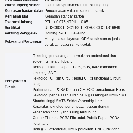
Warna topeng solder
hijau/hitam/putih/merah/biru/kuning
/ ungu
Kemasan bagian dalam
Pengemasan vakum, kantong plastik
Kemasan luar
Kemasan standar karton
Toleransi lubang
PTH: ± 0.07
5
,NTPH: ± 0.05
Sertifikat
UL,
ISO9001, ISO14001, ROHS, CQC
,TS16949
Perfiling Penggelek
Routing, V-CUT, Beveling
Menyediakan layanan OEM untuk semua jenis
Pelayanan Pertemuan
perakitan papan sirkuit cetak
Teknologi pemasangan permukaan profesional dan
soldering melalui lubang
Berbagai ukuran seperti 1206,0805,0603 komponen
teknologi SMT
Teknologi ICT ((In Circuit Test),FCT ((Functional Circuit
Persyaratan
Test)
Teknis
Perhimpunan PCBA Dengan CE, FCC, persetujuan Rohs
Teknologi pengelasan aliran balik gas nitrogen untuk SMT
Standar tinggi SMT& Solder Assembly Line
Kapasitas teknologi penempatan papan dengan
kepadatan tinggi yang saling terhubung
Gerber File atau PCBA File untuk Pabrik Papan PCBA
Telanjang
Bom ((Bill of Material) untuk perakitan, PNP ((Pick and