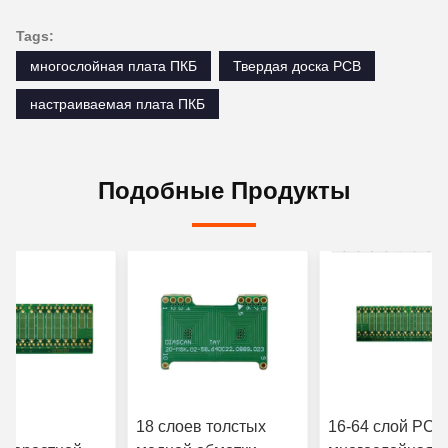
Tags:
многослойная плата ПКБ
Твердая доска PCB
настраиваемая плата ПКБ
Подобные Продукты
ев
18 слоев толстых
16-64 слой PCB