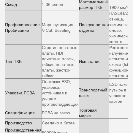
Максимальный
Склад
1-36 слоев
размер ПКБ
1900 мм*60
HASL/HASL 
свинца,
Профилирование
Маршрутизация,
Поверхностная
химический
Пробивание
V-Cut, Beveling
отделка
олово,
химическое
золото
Строгие печатные
Рентгеновс
платы, HDI
излучение,
печатные платы,
испытание 
Тип ПХБ
Испытание
гибкие печатные
схеме (Ict),
платы, жестко-
функционал
гибкие
испытание
Опаковка ESD,
ESD пакет +
упаковка,
Транспортный
пузырь в
Упаковка PCBA
устойчивая к
пакет
упаковке +
ударам,
картон
противопадающая
Торговая
Спецификация
PCBA на заказ
марка
Производство
Сделано в Китае
Производственная
50000/месяц