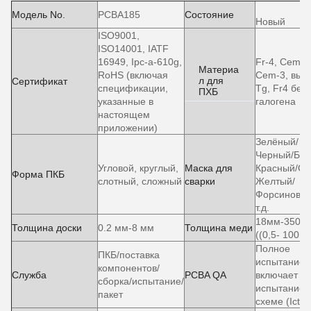
Модель No.
PCBA185
Состояние
Новый
ISO9001,
ISO14001, IATF
16949, Ipc-a-610g,
Fr-4, Cem-1
Материа
RoHS (включая
Cem-3, выс
л для
Сертификат
спецификации,
Tg, Fr4 без
ПХБ
указанные в
галогена
настоящем
приложении)
Зелёный/
Черный/Бел
Угловой, круглый,
Маска для
Красный/Си
Форма ПКБ
слотный, сложный
сварки
Желтый/
Форсиновый
т.д.
18мм-3500
Толщина доски
0.2 мм-8 мм
Толщина меди
((0,5- 100 у
Полное
ПКБ/поставка
испытание
компонентов/
Служба
PCBA QA
включает Ao
сборка/испытание/
испытание 
пакет
схеме (Ict)