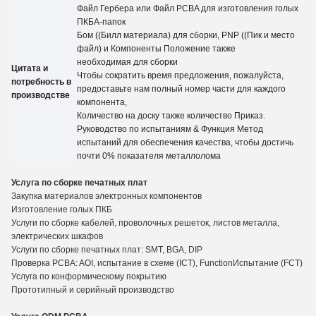
Файл Гербера или Файл PCBA для изготовления голых
ПКБА-папок
Бом ((Билл материала) для сборки, PNP ((Пик и место
файл) и Компоненты Положение также
необходимая для сборки
Цитата и
Чтобы сократить время предложения, пожалуйста,
потребность в
предоставьте нам полный номер части для каждого
производстве
компонента,
Количество на доску также количество
Приказ.
Руководство по испытаниям
&
Функция Метод
испытаний для обеспечения качества, чтобы достичь
почти 0% показателя металлолома
Услуга по сборке печатных плат
Закупка материалов электронных компонентов
Изготовление голых ПКБ
Услуги по сборке кабелей, проволочных решеток, листов металла,
электрических шкафов
Услуги по сборке печатных плат: SMT, BGA, DIP
Проверка PCBA: AOI, испытание в схеме (ICT), Functio
n
Испытание (FCT)
Услуга по конформическому покрытию
Прототипный и серийный производство