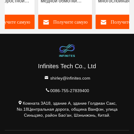
скоростной
медной обмотки
многослойная п
 Backplane
многослойный ПХБ-
образец
стройка
карта частный лейбл
искусственный
олучите самую
Получите самую
Получите 
оля
интеллект 5g св
чшую цену
лучшую цену
лучшую цен
Infinites Tech Co., Ltd
shirley@infinites.com
0086-755-27839400
Комната 3А18, здание А, здание Голдман Сакс,
No.18Центральная дорога, община Ванфэн, улица
Синьцзяо, район Бао'ан, Шэньчжэнь, Китай.