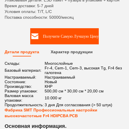
Упаковывая детали: ESD пакет + пузырь в упаковке + картон
Время доставки: 5-7 дней
Условия оплаты: T/T, L/C
Поставка способности: 50000/месяц
Получите Самую Лучшую Цену
Детали продукта
Характер продукции
Склады:
Многослойные
Fr-4, Cem-1, Cem-3, высокая Tg, Fr4 без
Базовый материал:
галогена
Настраиваемый:
Настраиваемый
Состояние:
Новый
Производство:
КНР
Размер упаковки:
500,00 см * 30,00 см * 20,00 см
Валовая масса
10.000 кг
упаковки:
Продолжительность:
3 дня Для согласования (> 50 штук)
Фабрика SMT Профессиональные настройки
высокочастотные Fr4 HDIPCBA PCB
Основная информация.