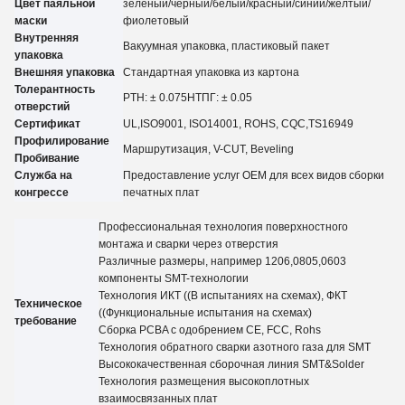
Цвет паяльной
зеленый/черный/белый/красный/синий/желтый
/
маски
фиолетовый
Внутренняя
Вакуумная упаковка, пластиковый пакет
упаковка
Внешняя упаковка
Стандартная упаковка из картона
Толерантность
PTH: ± 0.07
5
НТПГ: ± 0.05
отверстий
Сертификат
UL,
ISO9001, ISO14001, ROHS, CQC
,TS16949
Профилирование
Маршрутизация, V-CUT, Beveling
Пробивание
Служба на
Предоставление услуг OEM для всех видов сборки
конгрессе
печатных плат
Профессиональная технология поверхностного
монтажа и сварки через отверстия
Различные размеры, например 1206,0805,0603
компоненты SMT-технологии
Технология ИКТ ((В испытаниях на схемах), ФКТ
Техническое
((Функциональные испытания на схемах)
требование
Сборка PCBA с одобрением CE, FCC, Rohs
Технология обратного сварки азотного газа для SMT
Высококачественная сборочная линия SMT&Solder
Технология размещения высокоплотных
взаимосвязанных плат