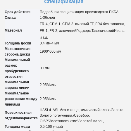
Спецификация
Срок действия
Подробная спецификация производства ПКБА
Склад
1-3
6
слой
FR-4, CEM-1, CEM-3, высокий ТГ, FR4 без галогена,
Материал
FR-1, FR-2, алюминий
Роджерс,
Таконический
Изола
и т.д.
Толщина доски
0.4 мм-4 мм
Макс.конечная
1900*600 мм
сторона доски
Минимальный
размер
0.
1
мм
пробуренного
отверстия
Минимальная
2.95
Миль
ширина линии
Минимальное
расстояние между
2.95
Миль
линиями
HASL/HASL без свинца, химический олово
/
Золото.
Поверхностная
Золото погружения.
/
Серебро,
отделка/обработка
О.
SP
"Золотопокрытие"
Золотой палец.
Толщина меди
0.5-100 унций