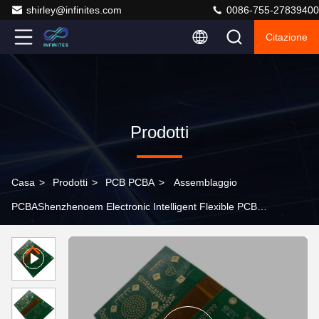
shirley@infinites.com
0086-755-27839400
Citazione
Prodotti
Casa
>
Prodotti
>
PCB PCBA
>
Assemblaggio
PCBAShenzhenoem Electronic Intelligent Flexible PCB
Produttore PCB PCBA