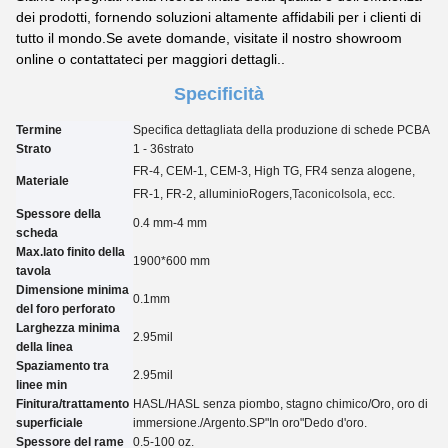
dei prodotti, fornendo soluzioni altamente affidabili per i clienti di
tutto il mondo.Se avete domande, visitate il nostro showroom
online o contattateci per maggiori dettagli..
Specificità
Termine
Specifica dettagliata della produzione di schede PCBA
Strato
1 - 3
6
strato
FR-4, CEM-1, CEM-3, High TG, FR4 senza alogene,
Materiale
FR-1, FR-2, alluminio
Rogers,
Taconico
Isola, ecc.
Spessore della
0.4 mm-4 mm
scheda
Max.lato finito della
1900*600 mm
tavola
Dimensione minima
0.
1
mm
del foro perforato
Larghezza minima
2.95
mil
della linea
Spaziamento tra
2.95
mil
linee min
Finitura/trattamento
HASL/HASL senza piombo, stagno chimico
/
Oro, oro di
superficiale
immersione.
/
Argento.
SP
"In oro"
Dedo d'oro.
Spessore del rame
0.5-100 oz.