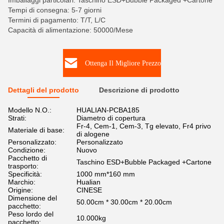
Imballaggi particolari: Taschino ESD+Bubble Packaged +Cartone
Tempi di consegna: 5-7 giorni
Termini di pagamento: T/T, L/C
Capacità di alimentazione: 50000/Mese
Ottenga Il Migliore Prezzo
Dettagli del prodotto
Descrizione di prodotto
Modello N.O.:
HUALIAN-PCBA185
Strati:
Diametro di copertura
Fr-4, Cem-1, Cem-3, Tg elevato, Fr4 privo
Materiale di base:
di alogene
Personalizzato:
Personalizzato
Condizione:
Nuovo
Pacchetto di
Taschino ESD+Bubble Packaged +Cartone
trasporto:
Specificità:
1000 mm*160 mm
Marchio:
Hualian
Origine:
CINESE
Dimensione del
50.00cm * 30.00cm * 20.00cm
pacchetto:
Peso lordo del
10.000kg
pacchetto: