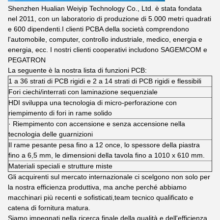
Shenzhen Hualian Weiyip Technology Co., Ltd. è stata fondata
nel 2011, con un laboratorio di produzione di 5.000 metri quadrati
e 600 dipendenti.I clienti PCBA della società comprendono
l'automobile, computer, controllo industriale, medico, energia e
energia, ecc. I nostri clienti cooperativi includono SAGEMCOM e
PEGATRON
La seguente è la nostra lista di funzioni PCB:
1 a 36 strati di PCB rigidi e 2 a 14 strati di PCB rigidi e flessibili
Fori ciechi/interrati con laminazione sequenziale
HDI sviluppa una tecnologia di micro-perforazione con
riempimento di fori in rame solido
· Riempimento con accensione e senza accensione nella
tecnologia delle guarnizioni
Il rame pesante pesa fino a 12 once, lo spessore della piastra
fino a 6,5 mm, le dimensioni della tavola fino a 1010 x 610 mm.
Materiali speciali e strutture miste
Gli acquirenti sul mercato internazionale ci scelgono non solo per
la nostra efficienza produttiva, ma anche perché abbiamo
macchinari più recenti e sofisticati,team tecnico qualificato e
catena di fornitura matura.
Siamo impegnati nella ricerca finale della qualità e dell'efficienza