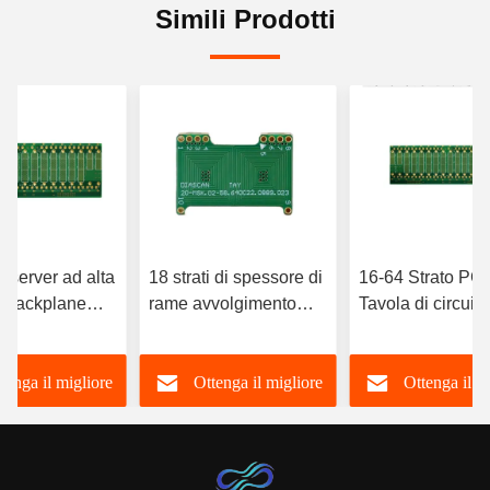
Simili Prodotti
o server ad alta
18 strati di spessore di
16-64 Strato PC
à Backplane
rame avvolgimento
Tavola di circuiti
multi strati PCB Board
multilivello cam
lizzazione
private label
Intelligenza artifi
tenga il migliore
Ottenga il migliore
Ottenga il m
ampo
Comunicazioni 
prezzo
prezzo
prezzo