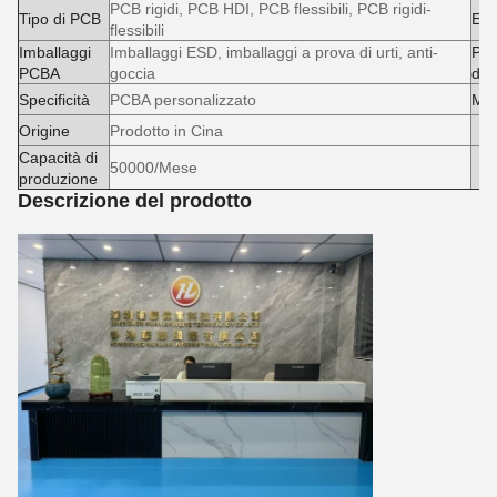
PCB rigidi, PCB HDI, PCB flessibili, PCB rigidi-
Tipo di PCB
Es
flessibili
Imballaggi
Imballaggi ESD, imballaggi a prova di urti, anti-
Pac
PCBA
goccia
di 
Specificità
PCBA personalizzato
Mar
Origine
Prodotto in Cina
Capacità di
50000/Mese
produzione
Descrizione del prodotto