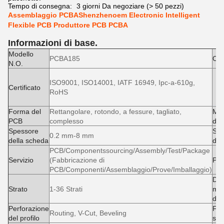
Tempo di consegna:
3 giorni Da negoziare (> 50 pezzi)
Assemblaggio PCBAShenzhenoem Electronic Intelligent
Flexible PCB Produttore PCB PCBA
Informazioni di base.
Modello
PCBA185
Con
N.O.
ISO9001, ISO14001, IATF 16949, Ipc-a-610g,
Certificato
RoHS
Forma del
Rettangolare, rotondo, a fessure, tagliato,
Ma
PCB
complesso
di 
Spessore
Spe
0.2 mm-8 mm
della scheda
del
PCB/Componentssourcing/Assembly/Test/Package
Servizio
(Fabbricazione di
PC
PCB/Componenti/Assemblaggio/Prove/Imballaggio)
Dim
Strato
1-36 Strati
ma
del
Perforazione
Fin
Routing, V-Cut, Beveling
del profilo
sup