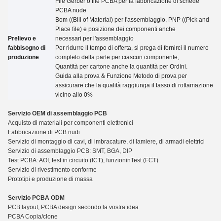
File Gerber o file PCBA per la fabbricazione di schede
PCBA nude
Bom ((Bill of Material) per l'assemblaggio, PNP ((Pick and
Place file) e posizione dei componenti anche
Prelievo e
necessari per l'assemblaggio
fabbisogno di
Per ridurre il tempo di offerta, si prega di fornirci il numero
produzione
completo della parte per ciascun componente,
Quantità per cartone anche la quantità per
Ordini.
Guida alla prova
&
Funzione Metodo di prova per
assicurare che la qualità raggiunga il tasso di rottamazione
vicino allo 0%
Servizio OEM di assemblaggio PCB
Acquisto di materiali per componenti elettronici
Fabbricazione di PCB nudi
Servizio di montaggio di cavi, di imbracature, di lamiere, di armadi elettrici
Servizio di assemblaggio PCB: SMT, BGA, DIP
Test PCBA: AOI, test in circuito (ICT), funzioni
n
Test (FCT)
Servizio di rivestimento conforme
Prototipi e produzione di massa
Servizio PCBA ODM
PCB layout, PCBA design secondo la vostra idea
PCBA Copia/clone