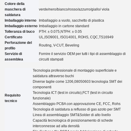
Colore della
maschera di
verde/nero/bianco/rosso/azzurro/giallo
/ viola
saldatura
Imballaggio interno
Imballaggio a vuoto, sacchetto di plastica
Imballaggio esterno
Imballaggio in cartone standard
Tolleranza di buco
PTH: ± 0.07
5
,NTPH: ± 0.05
Certificato
UL,
ISO9001, ISO14001, ROHS, CQC
,TS16949
Perforazione del
Routing, V-CUT, Beveling
profilo
Servizio di
Fornire il servizio OEM per tutti i tipi di assemblaggio di
assemblea
circuiti stampati
Tecnologia professionale di montaggio superficiale e
saldatura attraverso buchi
Diverse taglie come 1206,08050603 tecnologia SMT dei
componenti
Tecnologia ICT (test in circuito),FCT (test in circuito
Requisito
funzionale)
tecnico
Assemblaggio PCBA con approvazione CE, FCC, Rohs
Tecnologia di saldatura a reflusso di gas azoto per SMT
Linea di assemblaggio SMT&Solder di alto livello
Capacità tecnologica di posizionamento di schede
interconnesse ad alta densità