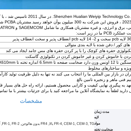
سال 023
برق و انرژی، و غیره مشتریان همکاری ما شامل SAGEMCOM و PEGATRON
د PCB ما در زیر است:
ای کور / دفن شده با لایه بندی متوالی
کردن با خاموش کردن و غیر خاموش کردن در تکنولوژی گاسکت
د ضخامت صفحه تا 6.5mm اندازه تخته تا 1010X610mm
ویژه و ساختارهای مخلوط
ان در بازار بین المللی ما را انتخاب می کنند نه تنها به دلیل ظرفیت تولید کارآ
یم فنی ماهر و زنجیره تامین بالغ.
هد به پیگیری نهایی کیفیت و کارایی محصول هستیم، ارائه راه حل های بسیار ق
دارید لطفاً به نمایشگاه آنلاین ما مراجعه کنید یا برای جزئیات بیشتر با ما تماس
مشخصات
مدت زمان
لایه
مواد
FR-4, CEM-1, CEM-3, TG بالا, FR4 بدون هالوجن, FR-1, FR-2, آلومینیوم
ضخامت تخته