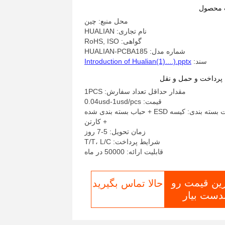
تولید کننده PCB PCBA
 محصول
محل منبع: چین
نام تجاری: HUALIAN
گواهی: RoHS, ISO
شماره مدل: HUALIAN-PCBA185
سند:
Introduction of Hualian(1)....).pptx
پرداخت و حمل و نقل
مقدار حداقل تعداد سفارش: 1PCS
قیمت: 0.04usd-1usd/pcs
جزئیات بسته بندی: کیسه ESD + حباب بسته بندی شده
+ کارتن
زمان تحویل: 5-7 روز
شرایط پرداخت: T/T، L/C
قابلیت ارائه: 50000 در ماه
رین قیمت رو
حالا تماس بگیرید
دست بیار