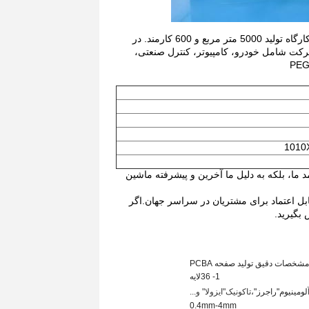
Shenzhen Hualian Weiyip Technology Co. ، Ltd. در سال 2011 تاسیس شد ، با کارگاه تولید 5000 متر مربع و 600 کارمند. در
2 ، فروش این شرکت به 300 میلیون یوآن خواهد رسید.مشتریان PCBA شرکت شامل خودرو، کامپیوتر، کنترل صنعتی،
مد ما، بلکه به دلیل ما آخرین و پیشرفته ماشین
ابل اعتماد برای مشتریان در سراسر جهان.اگر
 بگیرید.
مشخصات دقیق تولید صفحه PCBA
1- 3
6
لایه
"راجرز"،
تاکونیک
"ايزولا" و...
0.4mm-4mm