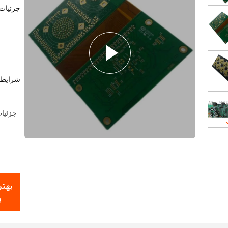
جزئیات
شرایط 
بهت
ب