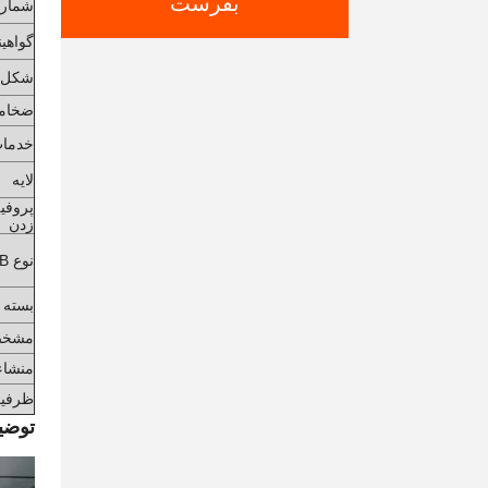
بفرست
شماره
گواهین
شکل PCB
ضخامت
خدما
لایه
پروفی
زدن
نوع PCB
بسته بن
مشخص
منشاء
ظرفیت
توضی