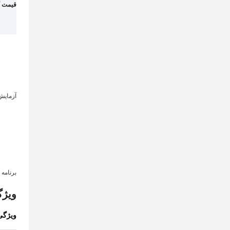
قیمت گذ
آزمایش PCBA: AOI، آزمایش در مدار (nctio
برنامه نویس
ویژگ
ویژگی