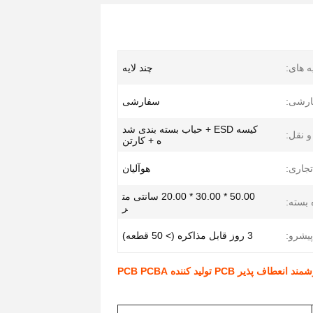
یه های:
چند لایه
رشی:
سفارشی
کیسه ESD + حباب بسته بندی شد
 نقل:
ه + کارتن
جاری:
هوآلیان
50.00 * 30.00 * 20.00 سانتی مت
 بسته:
ر
یشرو:
3 روز قابل مذاکره (> 50 قطعه)