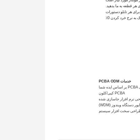
 مونتاژ مورد نیاز است
هر قطعه به ما بدهید.
رای هر تابلو
دستورات
به نرخ خرد کردن 0٪
خدمات PCBA ODM
PCBA کپی/کلون
طراحی سخت افزار سیستم