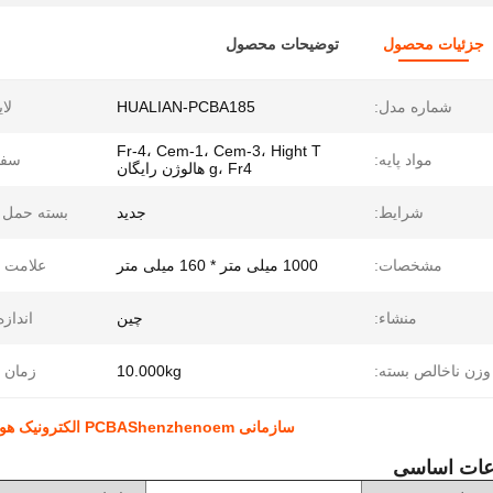
جزئیات محصول
توضیحات محصول
شماره مدل:
HUALIAN-PCBA185
لا
Fr-4، Cem-1، Cem-3، Hight T
مواد پایه:
سفا
g، Fr4 هالوژن رایگان
شرایط:
جدید
بسته حمل و
مشخصات:
1000 میلی متر * 160 میلی متر
علامت ت
منشاء:
چین
اندازه
وزن ناخالص بسته:
10.000kg
زمان پ
سازمانی PCBAShenzhenoem الکترونیک هوشمند انعطاف پذیر PCB تولید کننده PCB PCBA
عات اساسی