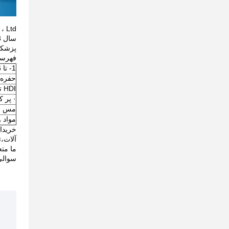
پزشکی، 
فهرست عملکر
1- تا 36 لایه pcb سخت و 2- 14 لایه pcb انعطاف پذیر و سخت انعطاف پذیر
حفره ه
HDI تکنولوژی حفره های کوچک را با پر کردن حفره های مس جامد ایجاد می کند
· پر 
مس سنگین تا 12 اونس وزن دار
مواد 
خریدار
آلات،ت
ما متع
سوالی 