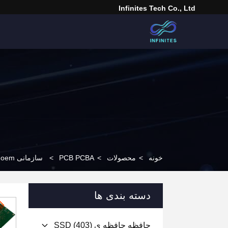
Infinites Tech Co., Ltd
خونه
>
محصولات
>
PCB PCBA
>
سازمانی PCBAShenzhenoem الکترونیک هوشمند انعطاف پذیر PCB تولید کننده PCB PCBA
دسته بندی ها
حافظه حافظه ی SSD
(403)