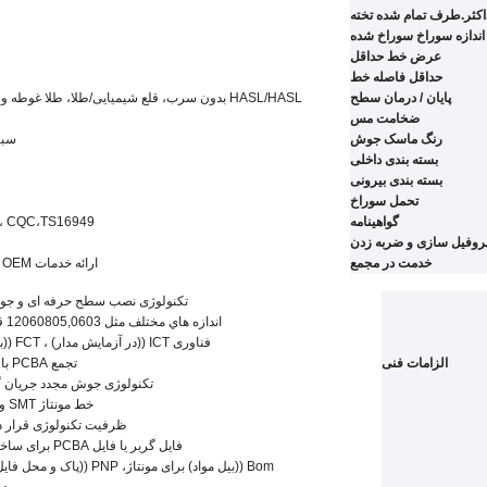
کثر.طرف تمام شده تخته
اندازه سوراخ سوراخ شده
عرض خط حداقل
حداقل فاصله خط
پایان / درمان سطح
HASL/HASL بدون سرب، قلع شیمیایی
/
طلا، طلا غوطه ور
ضخامت مس
رنگ ماسک جوش
سبز
بسته بندی داخلی
بسته بندی بیرونی
تحمل سوراخ
گواهینامه
،TS16949
، CQC
روفیل سازی و ضربه زدن
خدمت در مجمع
ارائه خدمات OEM به همه انواع مونتاژ صفحه مدار چاپی
تکنولوژی نصب سطح حرفه ای و جو
اندازه هاي مختلف مثل 12060805,0603 قطعات SMT تکنولوژی
فناوری ICT ((در آزمایش مدار) ، FCT ((بررسی مدار عملکردی)
الزامات فنی
تجمع PCBA با تایید CE، FCC، Rohs
تکنولوژی جوش مجدد جریان گاز 
خط مونتاژ SMT و سولدر با استاندارد بالا
ظرفیت تکنولوژی قرار داد
فایل گربر یا فایل PCBA برای ساخت صفحه PCBA برهنه
Bom ((بيل مواد) برای مونتاژ، PNP ((پاک و محل فایل) و اجزای موقعیت نیز