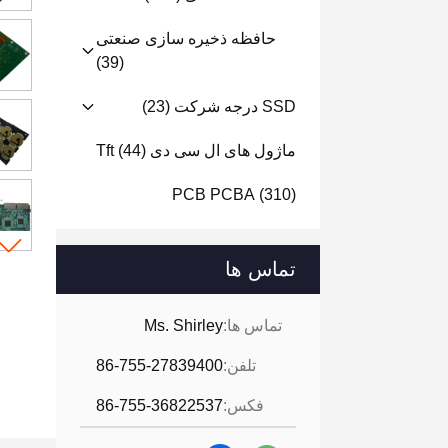
حافظه ذخیره سازی صنعتی
(39)
SSD درجه شرکت
(23)
ماژول های ال سی دی Tft
(44)
PCB PCBA
(310)
تماس ها
تماس ها:
Ms. Shirley
تلفن:
86-755-27839400
فکس:
86-755-36822537