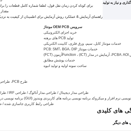
در
اری و نیاز به تولید
برای کوتاه کردن زمان نقل قول، لطفا شماره کامل قطعات را برای 
مقدار ب
راهنمای آزمایش
&
عملکرد روش آزمایش برای اطمینان از کیفیت به نزدیک 
سرویس OEM PCB مونتاژ
خرید اجزای الکترونیکی
تولید PCB های برهنه
خدمات مونتاژ کابل، سیم، ورق فلزی، کابینت الکتریکی
خدمات مونتاژ PCB: SMT، BGA، DIP
ICT) ، Fu
n
آزمون (FCT)
خدمات پوشش مطابق
ساخت نمونه اولیه و تولید انبوه
طرح PCB، طراحی PCBA بر اساس ایده شما
طراحی مدار دیجیتال / طراحی مدار آنالوگ / طراحی lRF / طراحی نرم افزار جاسازی شده
ی نرم افزار و میکروکد برنامه نویسی برنامه های کاربردی ویندوز (GUI) برنامه نویسی درایور دستگاه ویندوز (WDM)
طراحی رابط کاربری جاسازی شده / 
ی های کلیدی
 های دیگر