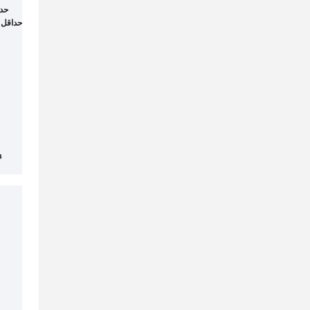
حدا
حداقل 
پ