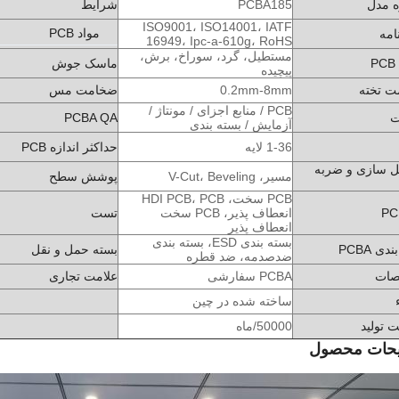
 مدل
PCBA185
شرایط
ISO9001، ISO14001، IATF
مواد PCB
امه
16949، Ipc-a-610g، RoHS
مستطیل، گرد، سوراخ، برش،
ماسک جوش
پیچیده
 تخته
0.2mm-8mm
ضخامت مس
PCB / منابع اجزای / مونتاژ /
ت
PCBA QA
آزمایش / بسته بندی
1-36 لایه
حداکثر اندازه PCB
ل سازی و ضربه
مسیر، V-Cut، Beveling
پوشش سطح
PCB سخت، HDI PCB، PCB
انعطاف پذیر، PCB سخت
تست
انعطاف پذیر
بسته بندی ESD، بسته بندی
دی PCBA
بسته حمل و نقل
ضدصدمه، ضد قطره
ات
PCBA سفارشی
علامت تجاری
ساخته شده در چین
 تولید
50000/ماه
حات محصول