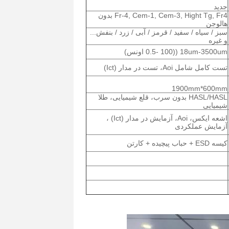
جدید
Fr-4, Cem-1, Cem-3, Hight Tg, Fr4 بدون
هالوجن
سبز / سیاه / سفید / قرمز / آبی / زرد / بنفش...
و غیره
18um-3500um ((0.5- 100 اونس)
تست کامل شامل Aoi، تست در مدار (Ict)
1900mm*600mm
HASL/HASL بدون سرب، قلع شیمیایی، طلا
شیمیایی
اشعه ایکس، Aoi، آزمایش در مدار (Ict) ،
آزمایش عملکردی
کیسه ESD + حباب پیچیده + کارتن