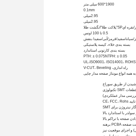
1900*600 میلی متر
0.
1
mm
2.95
میلی
2.95
میلی
/
نقره اي
SP
"پلاکت طلا"
انگشت طلا
0.5 تا 100 اونس
/سیاه/سفید/قرمز/آبی/سفید
/ بنفش
بسته بندی خلاء، کیسه پلاستیکی
بسته بندی کارتونی استاندارد
PTH: ± 0.07
5
NTPH: ± 0.05
UL،
ISO9001، ISO14001، ROHS
راه اندازی، V-CUT، Beveling
شیدن از طریق سوراخ
نیتروژن برای SMT
ن صفحه با تراکم بالا