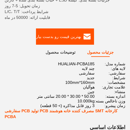
جزئیات بسته بندی: کیسه ESD + حباب بسته بندی شده + کارتن
زمان تحویل: 5-7 روز
شرایط پرداخت: L/C، T/T
قابلیت ارائه: 50000 در ماه
بهترین قیمت رو بدست بیار
جزئیات محصول
توضیحات محصول
شماره مدل:
HUALIAN-PCBA185
لایه های:
چند لایه
سفارشی:
سفارشی
شرایط:
جدید
مشخصات:
100mm*160mm
علامت تجاری:
هوآلیان
منشاء:
چین
اندازه بسته:
50.00 * 30.00 * 20.00 سانتی متر
وزن ناخالص بسته:
10.000kg
زمان پیشرو:
3 روز قابل مذاکره (> 50 قطعه)
کارخانه SMT مصرف کننده خانه هوشمند PCB تولید PCB سفارشی
PCBA
اطلاعات اساسی