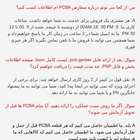
س: از کجا می تونم درباره سفارش PCBA ام اطلاعات کسب کنم؟
A: هر مشتری یک فروش برای خدمت به شما خواهد داشت. ساعات
کاری ما: 9: 00AM-18: 30 PM از دوشنبه تا جمعه, شنبه از 9: 00 تا 12:
30 PM. ما به ایمیل شما در 2 ساعت در زمان کار ما پاسخ خواهیم داد.و
شما همچنین می توانید با فروش ما با تلفن تماس بگیرید اگر هر چیزی
فوری.
سوال: بعد از ارائه فایل pcb gerber، لیست کامل bom، صفحه اطلاعات
بخش و فایل PNP، چه مدت قیمت را دریافت خواهیم کرد؟
A: نقل قول در کمتر از 2 روز کاری ارسال خواهد شد، برای برخی از
اجزای ویژه که نمی توانید در اینجا پیدا کنید، شما می توانید به ما پیشنهاد
جایگزین PN و یا شما می توانید به ما ارائه دهد.
سوال: اگر ما روش تست عملکرد را ارائه دهیم، آیا تمام PCBA ها قبل از
تحویل آزمایش می شوند؟
A:بله، ما اطمینان حاصل می کنیم که هر قطعه PCBA قبل از حمل و
نقل آزمایش می شود، ما اطمینان حاصل می کنیم که کالاهایی که ما
فرستاده ایم با کیفیت تایید شده است.