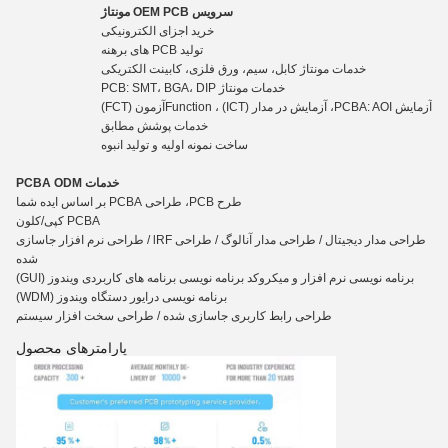
سرویس OEM PCB مونتاژ
خرید اجزای الکترونیکی
تولید PCB های برهنه
خدمات مونتاژ کابل، سیم، ورق فلزی، کابینت الکتریکی
خدمات مونتاژ PCB: SMT، BGA، DIP
آزمایش PCBA: AOI، آزمایش در مدار (ICT) ، Functio
n
آزمون (FCT)
خدمات پوشش مطابق
ساخت نمونه اولیه و تولید انبوه
خدمات PCBA ODM
طرح PCB، طراحی PCBA بر اساس ایده شما
PCBA کپی/کلون
طراحی مدار دیجیتال / طراحی مدار آنالوگ / طراحی lRF / طراحی نرم افزار جاسازی
شده
برنامه نویسی نرم افزار و میکروکد برنامه نویسی برنامه های کاربردی ویندوز (GUI)
برنامه نویسی درایور دستگاه ویندوز (WDM)
طراحی رابط کاربری جاسازی شده / طراحی سخت افزار سیستم
پارامترهای محصول