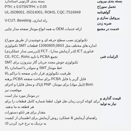
بسته بندی بیرونی
بسته بندی کارتونی استاندارد
تحمل سوراخ
NTPH: ± 0.05
5
PTH: ± 0.07
گواهینامه
،TS16949
ISO9001، ISO14001، ROHS، CQC
UL،
پروفیل سازی و
راه اندازی، V-CUT، Beveling
ضربه زدن
خدمت در مجمع
ارائه خدمات OEM به همه انواع مونتاژ صفحه مدار چاپی
تکنولوژی نصب سطح حرفه ای و جوشیدن از طریق سوراخ
اندازه هاي مختلف مثل 12060805,0603 قطعات SMT تکنولوژی
فناوری ICT ((در آزمایش مدار) ، FCT ((بررسی مدار عملکردی)
الزامات فنی
تجمع PCBA با تایید CE، FCC، Rohs
تکنولوژی جوش مجدد جریان گاز نیتروژن برای SMT
خط مونتاژ SMT و سولدر با استاندارد بالا
ظرفیت تکنولوژی قرار دادن صفحه با تراکم بالا
فایل گربر یا فایل PCBA برای ساخت صفحه PCBA برهنه
Bom ((بيل مواد) برای مونتاژ، PNP ((پاک و محل فایل) و اجزای
موقعیت نیز
در مونتاژ مورد نیاز است
قیمت گذاری و
برای کوتاه کردن زمان نقل قول، لطفا شماره کامل قطعات را برای
نیاز به تولید
هر قطعه به ما بدهید.
مقدار برای هر تابلو
دستورات
راهنمای آزمایش
&
عملکرد روش آزمایش برای اطمینان از کیفیت
به نزدیک به نرخ خرد کردن 0٪