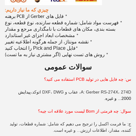
چيزي که ما نياز داريم:
* فایل های Gerber از PCB برهنه
* فهرست مواد شامل: شماره قطعه سازنده، نوع قطعه، نوع
بسته بندی، مکان های قطعات با نامگذاری مرجع و مقدار
* مشخصات ابعاد اجزای غیر استاندارد
* نقشه مونتاژ، از جمله هرگونه اطلاعیه تغییر
فایل Pick and Place را انتخاب کنید
*
* روش های تست نهایی (اگر مشتری نیاز به ما تست)
سوالات عمومی
س: چه فایل هایی در تولید PCB استفاده می کنید؟
A: Gerber RS-274X، 274D، عقاب و DXF، DWG اتوکد،
پیدایش
2000... و غیره.
سوال: چه فرمتی از B
om
لیست مورد علاقه ات چیه؟
ج: ما فرمت اکسل را ترجیح می دهیم که شامل: شماره قطعات، تولید
کننده، مقدار، اطلاعات ارزش... و غیره است.