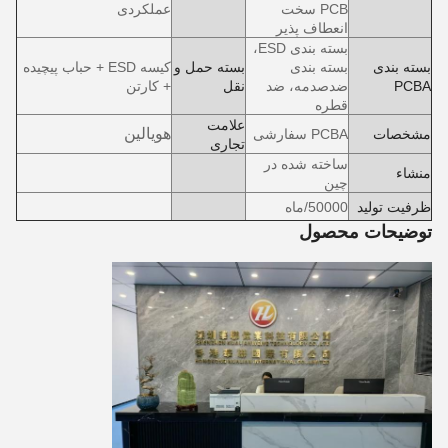
PCB سخت
عملکردی
انعطاف پذیر
بسته بندی ESD،
بسته بندی
بسته بندی
بسته حمل و
کیسه ESD + حباب پیچیده
PCBA
ضدصدمه، ضد
نقل
+ کارتن
قطره
علامت
هویالین
مشخصات
PCBA سفارشی
تجاری
ساخته شده در
منشاء
چین
ظرفیت تولید
50000/ماه
توضیحات محصول