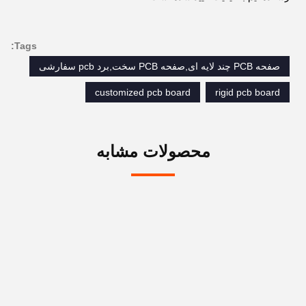
Tags:
صفحه PCB چند لایه ای,صفحه PCB سخت,برد pcb سفارشی
customized pcb board
rigid pcb board
محصولات مشابه