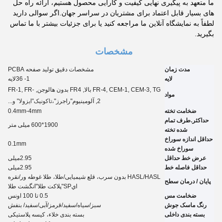
ما متعهد به پیگیری نهایی کیفیت و کارایی محصول هستیم، ارائه راه حل
های بسیار قابل اعتماد برای مشتریان در سراسر جهان.اگر سوالی دارید
لطفاً به نمایشگاه آنلاین ما مراجعه کنید یا برای جزئیات بیشتر با ما تماس
بگیرید.
مشخصات
مدت زمان
مشخصات دقیق تولید صفحه PCBA
لایه
1- 3
6
لایه
FR-4, CEM-1, CEM-3, TG بالا, FR4 بدون هالوجن, FR-1, FR-
مواد
2, آلومینیوم
"راجرز"،
تاکونیک
"ايزولا" و...
ضخامت تخته
0.4mm-4mm
حداکثر.طرف تمام
1900*600 میلی متر
شده تخته
حداقل اندازه سوراخ
0.
1
mm
سوراخ شده
عرض خط حداقل
2.95
میلی
حداقل فاصله خط
2.95
میلی
HASL/HASL بدون سرب، قلع شیمیایی
/
طلا، طلا غوطه ور
/
نقره
پایان / درمان سطح
اي
SP
"پلاکت طلا"
انگشت طلا
ضخامت مس
0.5 تا 100 اونس
رنگ ماسک جوش
سبز/سیاه/سفید/قرمز/آبی/سفید
/ بنفش
بسته بندی داخلی
بسته بندی خلاء، کیسه پلاستیکی