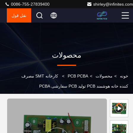
0086-755-27839400
shirley@infinites.com
نقل قول
محصولات
خونه
>
محصولات
>
PCB PCBA
>
کارخانه SMT مصرف
کننده خانه هوشمند PCB تولید PCB سفارشی PCBA