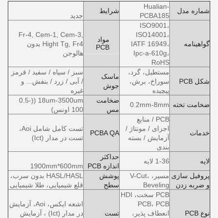
Hualian-
شماره مدل
شرایط
PCBA185
جدید
ISO9001،
Fr-4, Cem-1, Cem-3,
ISO14001،
مواد
گواهینامه
IATF 16949،
Hight Tg, Fr4 بدون
PCB
Ipc-a-610g،
هالوجن
RoHS
مستطیل، گرد،
سبز / سیاه / سفید / قرمز
ماسک
شکل PCB
سوراخ، برش،
/ آبی / زرد / بنفش... و
جوش
پیچیده
غیره
ضخامت
18um-3500um ((0.5-
ضخامت تخته
0.2mm-8mm
مس
100 اونس)
PCB / منابع
اجزای / مونتاژ /
تست کامل شامل Aoi،
خدمات
PCBA QA
آزمایش / بسته
تست در مدار (Ict)
بندی
حداکثر
لایه
1-36 لایه
اندازه PCB
1900mm*600mm
پروفیل سازی
مسیر، V-Cut،
پوشش
HASL/HASL بدون سرب،
و ضربه زدن
Beveling
سطح
قلع شیمیایی، طلا شیمیایی
PCB سخت، HDI
PCB، PCB
اشعه ایکس، Aoi، آزمایش
نوع PCB
انعطاف پذیر،
تست
در مدار (Ict) ، آزمایش