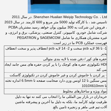
Shenzhen Hualian Weiyip Technology Co. ، Ltd. در سال 2011
تاسیس شد ، با کارگاه تولید 5000 متر مربع و 600 کارمند. در سال 2023
، فروش این شرکت به 300 میلیون یوآن خواهد رسید.مشتریان PCBA
شرکت شامل خودرو، کامپیوتر، کنترل صنعتی، پزشکی، برق و انرژی، و
غیره مشتریان همکاری ما شامل SAGEMCOM و PEGATRON
فهرست عملکرد PCB ما در زیر است:
1- تا 36 لایه pcb سخت و 2- 14 لایه pcb انعطاف پذیر و سخت انعطاف
پذیر
حفره های کور / دفن شده با لایه بندی متوالی
HDI تکنولوژی حفره های کوچک را با پر کردن حفره های مس جامد ایجاد
می کند
· پر کردن با خاموش کردن و غیر خاموش کردن در تکنولوژی گاسکت
مس سنگین تا 12 اونس وزن دارد ضخامت صفحه تا 6.5mm اندازه تخته
تا 1010X610mm
مواد ویژه و ساختارهای مخلوط
خریداران در بازار بین المللی ما را انتخاب می کنند نه تنها به دلیل
ظرفیت تولید کارآمد ما، بلکه به دلیل ما آخرین و پیشرفته ماشین
آلات،تیم فنی ماهر و زنجیره تامین بالغ.