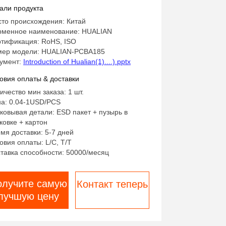
льзовательский PCB PCBA
али продукта
то происхождения: Китай
менное наименование: HUALIAN
тификация: RoHS, ISO
ер модели: HUALIAN-PCBA185
умент:
Introduction of Hualian(1)....).pptx
овия оплаты & доставки
ичество мин заказа: 1 шт.
а: 0.04-1USD/PCS
ковывая детали: ESD пакет + пузырь в
ковке + картон
мя доставки: 5-7 дней
овия оплаты: L/C, T/T
тавка способности: 50000/месяц
олучите самую
Контакт теперь
лучшую цену