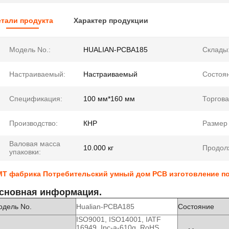
тали продукта
Характер продукции
Модель No.:
HUALIAN-PCBA185
Склады
Настраиваемый:
Настраиваемый
Состоя
Спецификация:
100 мм*160 мм
Торгова
Производство:
КНР
Размер 
Валовая масса
10.000 кг
Продол
упаковки:
MT фабрика Потребительский умный дом PCB изготовление п
сновная информация.
одель No.
Hualian-PCBA185
Состояние
ISO9001, ISO14001, IATF
16949, Ipc-a-610g, RoHS