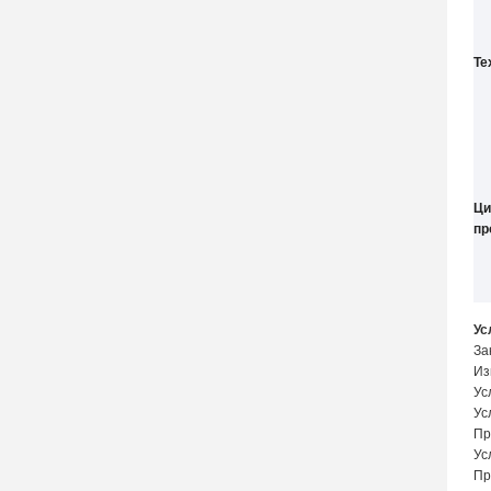
Те
Ци
пр
Ус
За
Из
Ус
Ус
Пр
Ус
Пр