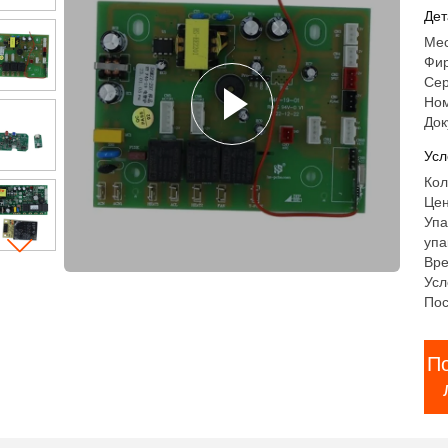
по
Дет
Мес
Фир
Сер
Ном
Док
Усл
Кол
Цен
Упа
упа
Вре
Усл
Пос
П