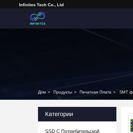
Infinites Tech Co., Ltd
Дом
>
Продукты
>
Печатная Плата
>
SMT фа
Категории
SSD С Потребительской