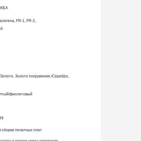
ПКБА
алогена, FR-1, FR-2,
д.
/
Золото. Золото погружения.
/
Серебро,
елтый
/фиолетовый
49
в сборки печатных плат