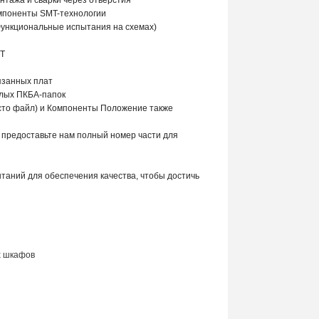
тажа и сварки через отверстия
мпоненты SMT-технологии
(Функциональные испытания на схемах)
MT
язанных плат
олых ПКБА-папок
есто файл) и Компоненты Положение также
 предоставьте нам полный номер части для
таний для обеспечения качества, чтобы достичь
х шкафов