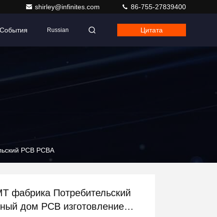
shirley@infinites.com
86-755-27839400
События
Цитата
Russian
льский PCB PCBA
T фабрика Потребительский
ный дом PCB изготовление