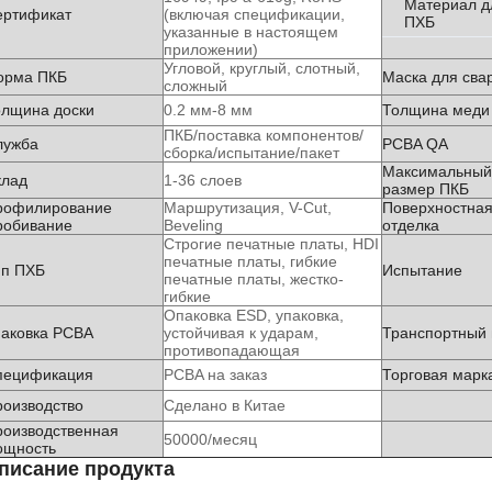
Материал д
ертификат
(включая спецификации,
ПХБ
указанные в настоящем
приложении)
Угловой, круглый, слотный,
орма ПКБ
Маска для сва
сложный
олщина доски
0.2 мм-8 мм
Толщина меди
ПКБ/поставка компонентов/
лужба
PCBA QA
сборка/испытание/пакет
Максимальный
клад
1-36 слоев
размер ПКБ
рофилирование
Маршрутизация, V-Cut,
Поверхностна
робивание
Beveling
отделка
Строгие печатные платы, HDI
печатные платы, гибкие
ип ПХБ
Испытание
печатные платы, жестко-
гибкие
Опаковка ESD, упаковка,
паковка PCBA
устойчивая к ударам,
Транспортный 
противопадающая
пецификация
PCBA на заказ
Торговая марк
роизводство
Сделано в Китае
роизводственная
50000/месяц
ощность
писание продукта