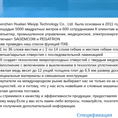
enzhen Hualian Weiyip Technology Co., Ltd. была основана в 2011 г
ощадью 5000 квадратных метров и 600 сотрудниками.К клиентам 
мпьютер, промышленное управление, медицинское, электроэнергети
ключают SAGEMCOM и PEGATRON
же приведен наш список функций ПХБ:
1 по 36 слоев жесткие и с 2 по 14 слоев гибкие и жесткие гибкие пл
лепые/зарытые отверстия с последовательной ламинацией
I создает технологию микропроходных отверстий с твердым медо
Заполнение с включением и выключением в технологии уплотнения
желая медь весит до 12 унций толщина плит до 6,5 мм размер дос
пециальные материалы и смешанные конструкции
купатели на международном рынке выбирают нас не только из-за
щностей, но и потому, что у нас есть новейшие и сложные машин
елая цепочка поставок.
 стремимся к качеству и эффективности продукции, предоставляя
ему миру.Если у вас есть какие-либо вопросы, пожалуйста, посети
я получения дополнительной информации.
Спецификация