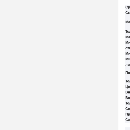
Ср
Ск
Ма
То
Ма
Ми
от
Ми
Ми
ли
По
То
Цв
Вн
Вн
То
Се
Пр
Сл