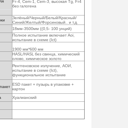
ля
Fr-4, Cem-1, Cem-3, высокая Tg, Fr4
без галогена
Зелёный/Черный/Белый/Красный/
рки
Синий/Желтый/Форсиновый.. и т.д.
18мм-3500мм ((0,5- 100 унций)
Полное испытание включает Aoi,
испытание в схеме (Ict)
1900 мм*600 мм
я
HASL/HASL без свинца, химический
олово, химическое золото
Рентгеновское излучение, АОИ,
испытание в схеме (Ict),
функциональное испытание
ESD пакет + пузырь в упаковке +
пакет
картон
а
Хуалианский