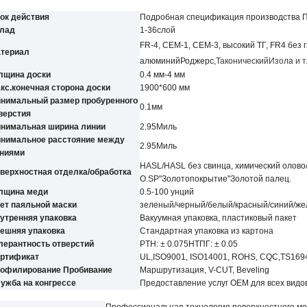
ок действия
Подробная спецификация производства 
лад
1-3
6
слой
FR-4, CEM-1, CEM-3, высокий ТГ, FR4 без г
териал
алюминий
Роджерс,
Таконический
Изола и т.
лщина доски
0.4 мм-4 мм
кс.конечная сторона доски
1900*600 мм
нимальный размер пробуренного
0.
1
мм
верстия
нимальная ширина линии
2.95
Миль
нимальное расстояние между
2.95
Миль
ниями
HASL/HASL без свинца, химический олово
верхностная отделка/обработка
О.
SP
"Золотопокрытие"
Золотой палец.
лщина меди
0.5-100 унций
ет паяльной маски
зеленый/черный/белый/красный/синий/ж
утренняя упаковка
Вакуумная упаковка, пластиковый пакет
ешняя упаковка
Стандартная упаковка из картона
лерантность отверстий
PTH: ± 0.07
5
НТПГ: ± 0.05
ртификат
UL,
ISO9001, ISO14001, ROHS, CQC
,TS169
офилирование Пробивание
Маршрутизация, V-CUT, Beveling
ужба на конгрессе
Предоставление услуг OEM для всех видо