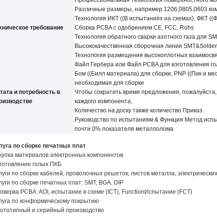
Профессиональная технология поверхностного мон
Различные размеры, например 1206,0805,0603 ко
Технология ИКТ ((В испытаниях на схемах), ФКТ (
хническое требование
Сборка PCBA с одобрением CE, FCC, Rohs
Технология обратного сварки азотного газа для S
Высококачественная сборочная линия SMT&Solder
Технология размещения высокоплотных взаимосв
Файл Гербера или Файл PCBA для изготовления г
Бом ((Билл материала) для сборки, PNP ((Пик и м
необходимая для сборки
тата и потребность в
Чтобы сократить время предложения, пожалуйста,
оизводстве
каждого компонента,
Количество на доску также количество
Приказ.
Руководство по испытаниям
&
Функция Метод испы
почти 0% показателя металлолома
луга по сборке печатных плат
купка материалов электронных компонентов
готовление голых ПКБ
луги по сборке кабелей, проволочных решеток, листов металла, электрически
луги по сборке печатных плат: SMT, BGA, DIP
оверка PCBA: AOI, испытание в схеме (ICT), Functio
n
Испытание (FCT)
луга по конформическому покрытию
ототипный и серийный производство