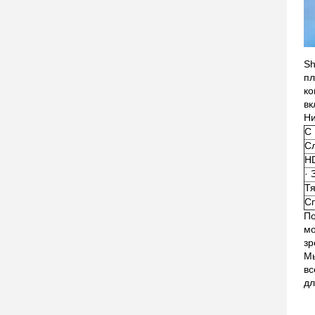
Sh
пл
ко
в
Ни
С 
С
HD
· 
Тя
С
По
мо
зр
Мы
вс
дл