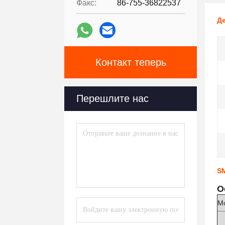
Факс:
86-755-36822537
Де
Контакт теперь
Перешлите нас
S
О
М