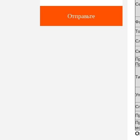
С
Отправьте
Ф
Т
С
С
П
П
Т
У
С
П
П
м
О