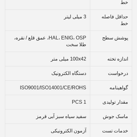
خط
حداقل فاصله
3 میلی لیتر
خط
پوشش سطح
HAL، ENIG، OSP، عمق قلع / نقره،
طلا سخت
اندازه تخته
100x42 میلی متر
درخواست
دستگاه الکترونیک
گواهینامه
ISO9001/ISO14001/CE/ROHS
مقدار تولیدی
1 PCS
ماسک جوش
سفید سیاه سبز آبی قرمز
خدمات تست
آزمون الکترونیکی