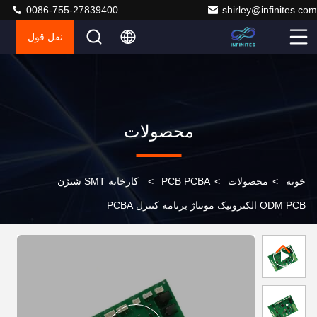
0086-755-27839400
shirley@infinites.com
نقل قول
محصولات
خونه
>
محصولات
>
PCB PCBA
>
کارخانه SMT شنژن
ODM PCB الکترونیک مونتاژ برنامه کنترل PCBA