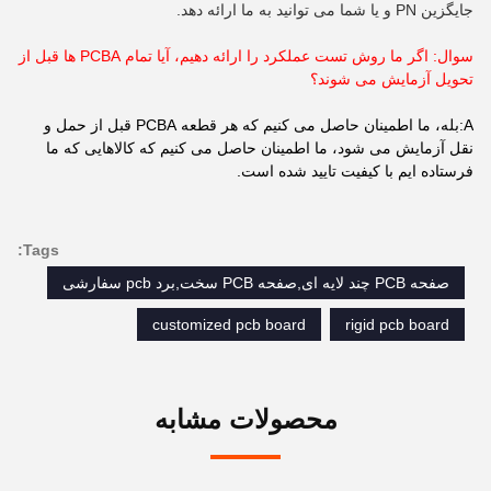
جایگزین PN و یا شما می توانید به ما ارائه دهد.
سوال: اگر ما روش تست عملکرد را ارائه دهیم، آیا تمام PCBA ها قبل از
تحویل آزمایش می شوند؟
A:بله، ما اطمینان حاصل می کنیم که هر قطعه PCBA قبل از حمل و
نقل آزمایش می شود، ما اطمینان حاصل می کنیم که کالاهایی که ما
فرستاده ایم با کیفیت تایید شده است.
Tags:
صفحه PCB چند لایه ای,صفحه PCB سخت,برد pcb سفارشی
customized pcb board
rigid pcb board
محصولات مشابه