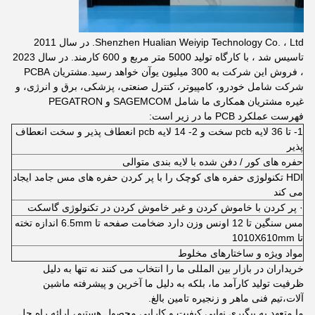
Shenzhen Hualian Weiyip Technology Co. ، Ltd. در سال 2011
تاسیس شد ، با کارگاه تولید 5000 متر مربع و 600 کارمند. در سال 2023
، فروش این شرکت به 300 میلیون یوآن خواهد رسید.مشتریان PCBA
شرکت شامل خودرو، کامپیوتر، کنترل صنعتی، پزشکی، برق و انرژی، و
غیره مشتریان همکاری ما شامل SAGEMCOM و PEGATRON
فهرست عملکرد PCB ما در زیر است:
1- تا 36 لایه pcb سخت و 2- 14 لایه pcb انعطاف پذیر و سخت انعطاف
پذیر
حفره های کور / دفن شده با لایه بندی متوالی
HDI تکنولوژی حفره های کوچک را با پر کردن حفره های مس جامد ایجاد
می کند
· پر کردن با خاموش کردن و غیر خاموش کردن در تکنولوژی گاسکت
مس سنگین تا 12 اونس وزن دارد ضخامت صفحه تا 6.5mm اندازه تخته
تا 1010X610mm
مواد ویژه و ساختارهای مخلوط
خریداران در بازار بین المللی ما را انتخاب می کنند نه تنها به دلیل
ظرفیت تولید کارآمد ما، بلکه به دلیل ما آخرین و پیشرفته ماشین
آلات،تیم فنی ماهر و زنجیره تامین بالغ.
ما متعهد به پیگیری نهایی کیفیت و کارایی محصول هستیم، ارائه راه حل