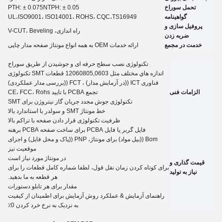
تحمل سوراخ
NTPH: ± 0.05
5
PTH: ± 0.07
گواهینامه
،TS16949
ISO9001، ISO14001، ROHS، CQC
UL،
پروفیل سازی و
راه اندازی، V-CUT، Beveling
ضربه زدن
خدمت در مجمع
ارائه خدمات OEM به همه انواع مونتاژ صفحه مدار چاپی
تکنولوژی نصب سطح حرفه ای و جوشیدن از طریق سوراخ
اندازه هاي مختلف مثل 12060805,0603 قطعات SMT تکنولوژی
فناوری ICT ((در آزمایش مدار) ، FCT ((بررسی مدار عملکردی)
الزامات فنی
تجمع PCBA با تایید CE، FCC، Rohs
تکنولوژی جوش مجدد جریان گاز نیتروژن برای SMT
خط مونتاژ SMT و سولدر با استاندارد بالا
ظرفیت تکنولوژی قرار دادن صفحه با تراکم بالا
فایل گربر یا فایل PCBA برای ساخت صفحه PCBA برهنه
Bom ((بيل مواد) برای مونتاژ، PNP ((پاک و محل فایل) و اجزای
موقعیت نیز
در مونتاژ مورد نیاز است
قیمت گذاری و
برای کوتاه کردن زمان نقل قول، لطفا شماره کامل قطعات را برای
نیاز به تولید
هر قطعه به ما بدهید.
مقدار برای هر تابلو
دستورات
راهنمای آزمایش
&
عملکرد روش آزمایش برای اطمینان از کیفیت
به نزدیک به نرخ خرد کردن 0٪