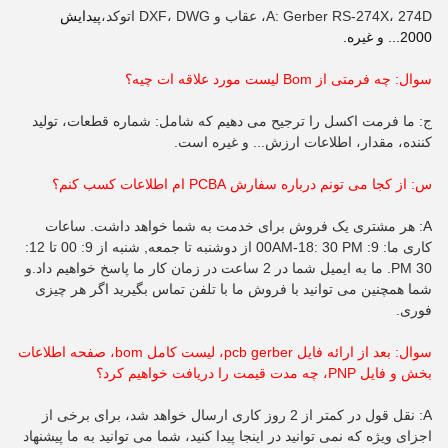
A: Gerber RS-274X، 274D، عقاب و DXF، DWG اتوکد،
پیدایش
2000... و غیره.
سوال: چه فرمتی از B
om
لیست مورد علاقه ات چیه؟
ج: ما فرمت اکسل را ترجیح می دهیم که شامل: شماره قطعات، تولید
کننده، مقدار، اطلاعات ارزش... و غیره است.
س: از کجا می تونم درباره سفارش PCBA ام اطلاعات کسب کنم؟
A: هر مشتری یک فروش برای خدمت به شما خواهد داشت. ساعات
کاری ما: 9: 00AM-18: 30 PM از دوشنبه تا جمعه, شنبه از 9: 00 تا 12:
30 PM. ما به ایمیل شما در 2 ساعت در زمان کار ما پاسخ خواهیم داد.و
شما همچنین می توانید با فروش ما با تلفن تماس بگیرید اگر هر چیزی
فوری.
سوال: بعد از ارائه فایل pcb gerber، لیست کامل bom، صفحه اطلاعات
بخش و فایل PNP، چه مدت قیمت را دریافت خواهیم کرد؟
A: نقل قول در کمتر از 2 روز کاری ارسال خواهد شد، برای برخی از
اجزای ویژه که نمی توانید در اینجا پیدا کنید، شما می توانید به ما پیشنهاد