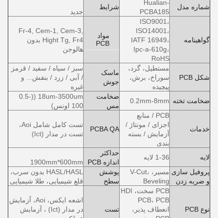
Hualian-
شماره مدل
شرایط
PCBA185
جدید
ISO9001،
Fr-4, Cem-1, Cem-3,
ISO14001،
مواد
گواهینامه
IATF 16949،
Hight Tg, Fr4 بدون
PCB
Ipc-a-610g،
هالوجن
RoHS
مستطیل، گرد،
سبز / سیاه / سفید / قرمز
ماسک
شکل PCB
سوراخ، برش،
/ آبی / زرد / بنفش... و
جوش
پیچیده
غیره
ضخامت
18um-3500um ((0.5-
ضخامت تخته
0.2mm-8mm
مس
100 اونس)
PCB / منابع
اجزای / مونتاژ /
تست کامل شامل Aoi،
خدمات
PCBA QA
آزمایش / بسته
تست در مدار (Ict)
بندی
حداکثر
لایه
1-36 لایه
اندازه PCB
1900mm*600mm
پروفیل سازی
مسیر، V-Cut،
پوشش
HASL/HASL بدون سرب،
و ضربه زدن
Beveling
سطح
قلع شیمیایی، طلا شیمیایی
PCB سخت، HDI
PCB، PCB
اشعه ایکس، Aoi، آزمایش
نوع PCB
انعطاف پذیر،
تست
در مدار (Ict) ، آزمایش