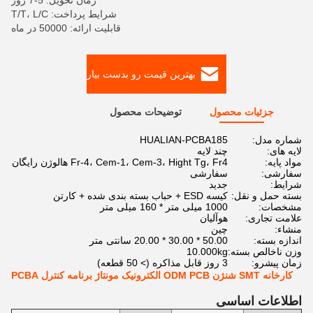
زمان تحویل: 5-7 روز
شرایط پرداخت: T/T، L/C
قابلیت ارائه: 50000 در ماه
بهترین قیمت رو بدست بیار
جزئیات محصول
توضیحات محصول
شماره مدل:
HUALIAN-PCBA185
لایه های:
چند لایه
مواد پایه:
Fr-4، Cem-1، Cem-3، Hight Tg، Fr4 هالوژن رایگان
سفارشی:
سفارشی
شرایط:
جدید
بسته حمل و نقل:
کیسه ESD + حباب بسته بندی شده + کارتن
مشخصات:
1000 میلی متر * 160 میلی متر
علامت تجاری:
هوآلیان
منشاء:
چین
اندازه بسته:
50.00 * 30.00 * 20.00 سانتی متر
وزن ناخالص بسته:
10.000kg
زمان پیشرو:
3 روز قابل مذاکره (> 50 قطعه)
کارخانه SMT شنژن ODM PCB الکترونیک مونتاژ برنامه کنترل PCBA
اطلاعات اساسی