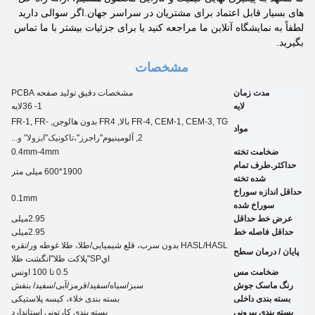
های بسیار قابل اعتماد برای مشتریان در سراسر جهان.اگر سوالی دارید
لطفاً به نمایشگاه آنلاین ما مراجعه کنید یا برای جزئیات بیشتر با ما تماس
بگیرید.
مشخصات
مدت زمان
مشخصات دقیق تولید صفحه PCBA
لایه
1- 3
6
لایه
FR-4, CEM-1, CEM-3, TG بالا, FR4 بدون هالوجن, FR-1, FR-
مواد
2, آلومینیوم
"راجرز"،
تاکونیک
"ايزولا" و...
ضخامت تخته
0.4mm-4mm
حداکثر.طرف تمام
1900*600 میلی متر
شده تخته
حداقل اندازه سوراخ
0.
1
mm
سوراخ شده
عرض خط حداقل
2.95
میلی
حداقل فاصله خط
2.95
میلی
HASL/HASL بدون سرب، قلع شیمیایی
/
طلا، طلا غوطه ور
/
نقره
پایان / درمان سطح
اي
SP
"پلاکت طلا"
انگشت طلا
ضخامت مس
0.5 تا 100 اونس
رنگ ماسک جوش
سبز/سیاه/سفید/قرمز/آبی/سفید
/ بنفش
بسته بندی داخلی
بسته بندی خلاء، کیسه پلاستیکی
بسته بندی بیرونی
بسته بندی کارتونی استاندارد