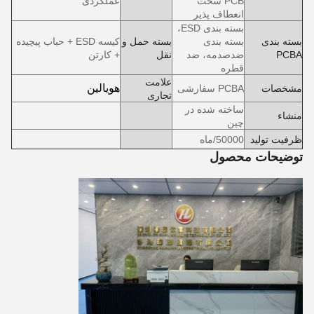
PCB سخت
عملکردی
انعطاف پذیر
بسته بندی ESD،
بسته بندی
بسته بندی
بسته حمل و
کیسه ESD + حباب پیچیده
PCBA
ضدصدمه، ضد
نقل
+ کارتن
قطره
علامت
هویالین
مشخصات
PCBA سفارشی
تجاری
ساخته شده در
منشاء
چین
ظرفیت تولید
50000/ماه
توضیحات محصول