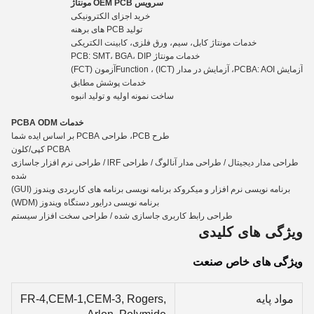
سرویس OEM PCB مونتاژ
خرید اجزای الکترونیکی
تولید PCB های برهنه
خدمات مونتاژ کابل، سیم، ورق فلزی، کابینت الکتریکی
خدمات مونتاژ PCB: SMT، BGA، DIP
آزمایش PCBA: AOI، آزمایش در مدار (ICT) ، Functio
n
آزمون (FCT)
خدمات پوشش مطابق
ساخت نمونه اولیه و تولید انبوه
خدمات PCBA ODM
طرح PCB، طراحی PCBA بر اساس ایده شما
PCBA کپی/کلون
طراحی مدار دیجیتال / طراحی مدار آنالوگ / طراحی lRF / طراحی نرم افزار جاسازی
شده
برنامه نویسی نرم افزار و میکروکد برنامه نویسی برنامه های کاربردی ویندوز (GUI)
برنامه نویسی درایور دستگاه ویندوز (WDM)
طراحی رابط کاربری جاسازی شده / طراحی سخت افزار سیستم
ویژگی های کلیدی
ویژگی های خاص صنعت
مواد پایه
FR-4,CEM-1,CEM-3, Rogers,