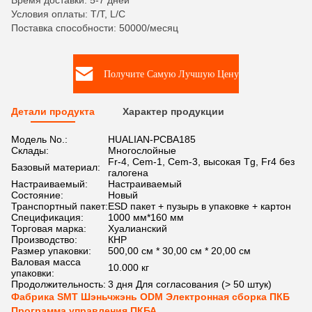
Время доставки: 5-7 дней
Условия оплаты: T/T, L/C
Поставка способности: 50000/месяц
Получите Самую Лучшую Цену
Детали продукта
Характер продукции
Модель No.:
HUALIAN-PCBA185
Склады:
Многослойные
Fr-4, Cem-1, Cem-3, высокая Tg, Fr4 без
Базовый материал:
галогена
Настраиваемый:
Настраиваемый
Состояние:
Новый
Транспортный пакет:
ESD пакет + пузырь в упаковке + картон
Спецификация:
1000 мм*160 мм
Торговая марка:
Хуалианский
Производство:
КНР
Размер упаковки:
500,00 см * 30,00 см * 20,00 см
Валовая масса
10.000 кг
упаковки:
Продолжительность:
3 дня Для согласования (> 50 штук)
Фабрика SMT Шэньчжэнь ODM Электронная сборка ПКБ
Программа управления ПКБА