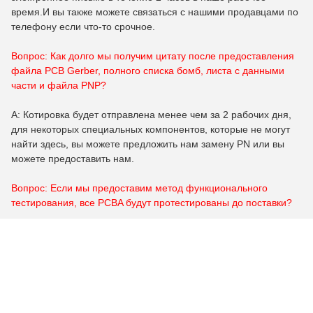
время.И вы также можете связаться с нашими продавцами по
телефону если что-то срочное.
Вопрос: Как долго мы получим цитату после предоставления
файла PCB Gerber, полного списка бомб, листа с данными
части и файла PNP?
A: Котировка будет отправлена менее чем за 2 рабочих дня,
для некоторых специальных компонентов, которые не могут
найти здесь, вы можете предложить нам замену PN или вы
можете предоставить нам.
Вопрос: Если мы предоставим метод функционального
тестирования, все PCBA будут протестированы до поставки?
A: Да, мы гарантируем, что каждый кусок PCBA будет
протестирован до отправки, мы гарантируем, что товары,
которые мы отправили, имеют одобренное качество.
Tags: