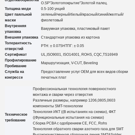
О.
SP
"Золотопокрытие"
Золотой палец.
Толщина меди
0.5-100 унций
Цвет паяльной
зеленый/черный/белый/красный/синий/желтый
/
маски
фиолетовый
Внутренняя
Вакуумная упаковка, пластиковый пакет
упаковка
Внешняя упаковка
Стандартная упаковка из картона
Толерантность
PTH: ± 0.07
5
НТПГ: ± 0.05
отверстий
Сертификат
UL,
ISO9001, ISO14001, ROHS, CQC
,TS16949
Профилирование
Маршрутизация, V-CUT, Beveling
Пробивание
Служба на
Предоставление услуг OEM для всех видов сборки
конгрессе
печатных плат
Профессиональная технология поверхностного
монтажа и сварки через отверстия
Различные размеры, например 1206,0805,0603
компоненты SMT-технологии
Технология ИКТ ((В испытаниях на схемах), ФКТ
Техническое
((Функциональные испытания на схемах)
требование
Сборка PCBA с одобрением CE, FCC, Rohs
Технология обратного сварки азотного газа для SMT
Высококачественная сборочная линия SMT&Solder