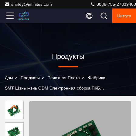
shirley@infinites.com
0086-755-27839400
Цитата
Продукты
Дом
>
Продукты
>
Печатная Плата
>
Фабрика
SMT Шэньчжэнь ODM Электронная сборка ПКБ
Программа управления ПКБА