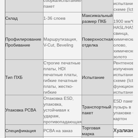
сборка/испытание/
испытание 
пакет
схеме (Ict)
Максимальный
Склад
1-36 слоев
размер ПКБ
1900 мм*60
HASL/HASL 
свинца,
Профилирование
Маршрутизация,
Поверхностная
химический
Пробивание
V-Cut, Beveling
отделка
олово,
химическое
золото
Строгие печатные
Рентгеновс
платы, HDI
излучение,
печатные платы,
испытание 
Тип ПХБ
Испытание
гибкие печатные
схеме (Ict),
платы, жестко-
функционал
гибкие
испытание
Опаковка ESD,
ESD пакет +
упаковка,
Транспортный
пузырь в
Упаковка PCBA
устойчивая к
пакет
упаковке +
ударам,
картон
противопадающая
Торговая
Хуалианск
Спецификация
PCBA на заказ
марка