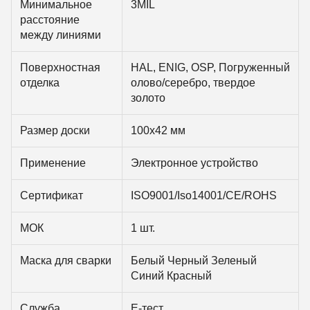
Минимальное
3MIL
расстояние
между линиями
Поверхностная
HAL, ENIG, OSP, Погруженный
отделка
олово/серебро, твердое
золото
Размер доски
100х42 мм
Применение
Электронное устройство
Сертификат
ISO9001/Iso14001/CE/ROHS
МОК
1 шт.
Маска для сварки
Белый Черный Зеленый
Синий Красный
Служба
Е-тест