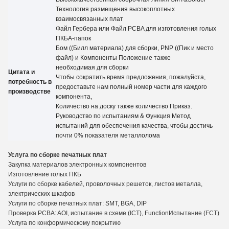
Технология размещения высокоплотных
взаимосвязанных плат
Файл Гербера или Файл PCBA для изготовления голых
ПКБА-папок
Бом ((Билл материала) для сборки, PNP ((Пик и место
файл) и Компоненты Положение также
необходимая для сборки
Цитата и
Чтобы сократить время предложения, пожалуйста,
потребность в
предоставьте нам полный номер части для каждого
производстве
компонента,
Количество на доску также количество
Приказ.
Руководство по испытаниям
&
Функция Метод
испытаний для обеспечения качества, чтобы достичь
почти 0% показателя металлолома
Услуга по сборке печатных плат
Закупка материалов электронных компонентов
Изготовление голых ПКБ
Услуги по сборке кабелей, проволочных решеток, листов металла,
электрических шкафов
Услуги по сборке печатных плат: SMT, BGA, DIP
Проверка PCBA: AOI, испытание в схеме (ICT), Functio
n
Испытание (FCT)
Услуга по конформическому покрытию