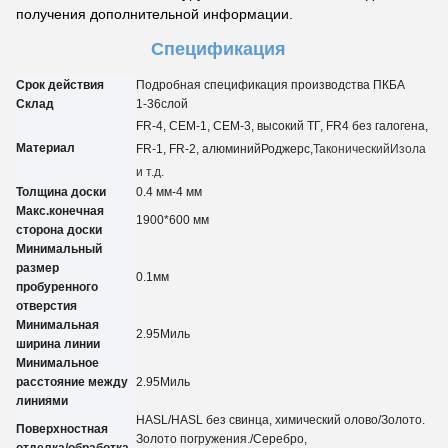
получения дополнительной информации.
Спецификация
Срок действия
Подробная спецификация производства ПКБА
Склад
1-3
6
слой
FR-4, CEM-1, CEM-3, высокий ТГ, FR4 без галогена,
Материал
FR-1, FR-2, алюминий
Роджерс,
Таконический
Изола
и т.д.
Толщина доски
0.4 мм-4 мм
Макс.конечная
1900*600 мм
сторона доски
Минимальный
размер
0.
1
мм
пробуренного
отверстия
Минимальная
2.95
Миль
ширина линии
Минимальное
расстояние между
2.95
Миль
линиями
HASL/HASL без свинца, химический олово
/
Золото.
Поверхностная
Золото погружения.
/
Серебро,
отделка/обработка