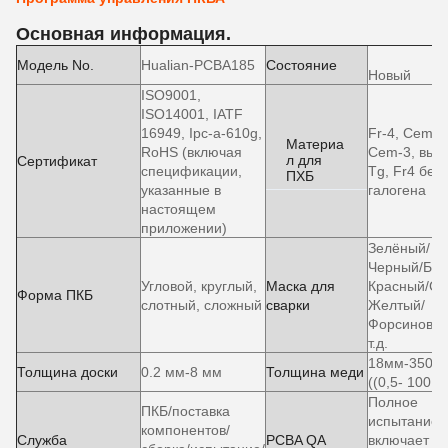
Основная информация.
Модель No.
Hualian-PCBA185
Состояние
Новый
ISO9001,
ISO14001, IATF
16949, Ipc-a-610g,
Fr-4, Cem-1
Материа
RoHS (включая
Cem-3, выс
л для
Сертификат
спецификации,
Tg, Fr4 без
ПХБ
указанные в
галогена
настоящем
приложении)
Зелёный/
Черный/Бел
Угловой, круглый,
Маска для
Красный/Си
Форма ПКБ
слотный, сложный
сварки
Желтый/
Форсиновый
т.д.
18мм-3500
Толщина доски
0.2 мм-8 мм
Толщина меди
((0,5- 100 у
Полное
ПКБ/поставка
испытание
компонентов/
Служба
PCBA QA
включает Ao