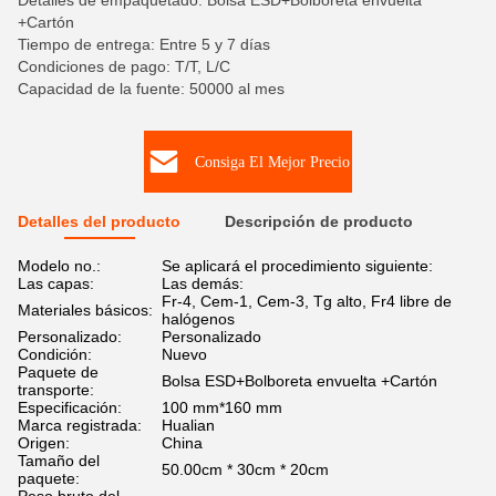
Detalles de empaquetado: Bolsa ESD+Bolboreta envuelta
+Cartón
Tiempo de entrega: Entre 5 y 7 días
Condiciones de pago: T/T, L/C
Capacidad de la fuente: 50000 al mes
Consiga El Mejor Precio
Detalles del producto
Descripción de producto
Modelo no.:
Se aplicará el procedimiento siguiente:
Las capas:
Las demás:
Fr-4, Cem-1, Cem-3, Tg alto, Fr4 libre de
Materiales básicos:
halógenos
Personalizado:
Personalizado
Condición:
Nuevo
Paquete de
Bolsa ESD+Bolboreta envuelta +Cartón
transporte:
Especificación:
100 mm*160 mm
Marca registrada:
Hualian
Origen:
China
Tamaño del
50.00cm * 30cm * 20cm
paquete: