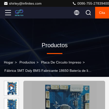
shirley@infinites.com
0086-755-27839400
Cita
Productos
Hogar
>
Productos
>
Placa De Circuito Impreso
>
Fábrica SMT Daly BMS Fabricante 18650 Batería de litio
3.7V para PCB de potencia PCBA