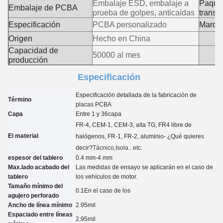
Embalaje ESD, embalaje a
Paque
Embalaje de PCBA
prueba de golpes, anticaídas
transp
Especificación
PCBA personalizado
Marca 
Origen
Hecho en China
Capacidad de
50000 al mes
producción
Especificación
Especificación detallada de la fabricación de
Término
placas PCBA
Capa
Entre 1 y 3
6
capa
FR-4, CEM-1, CEM-3, alta TG, FR4 libre de
El material
halógenos, FR-1, FR-2, aluminio
- ¿Qué quieres
decir?
Tácnico
,Isola.. etc.
espesor del tablero
0.4 mm-4 mm
Max.lado acabado del
Las medidas de ensayo se aplicarán en el caso de
tablero
los vehículos de motor.
Tamaño mínimo del
0.
1
En el caso de los
agujero perforado
Ancho de línea mínimo
2.95
mil
Espaciado entre líneas
2.95
mil