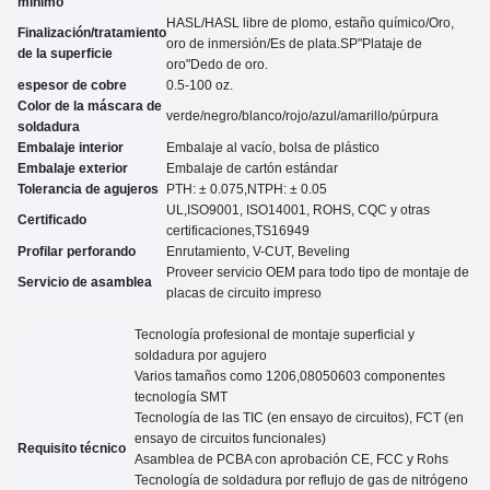
mínimo
HASL/HASL libre de plomo, estaño químico
/
Oro,
Finalización/tratamiento
oro de inmersión
/
Es de plata.
SP
"Plataje de
de la superficie
oro"
Dedo de oro.
espesor de cobre
0.5-100 oz.
Color de la máscara de
verde/negro/blanco/rojo/azul/amarillo
/púrpura
soldadura
Embalaje interior
Embalaje al vacío, bolsa de plástico
Embalaje exterior
Embalaje de cartón estándar
Tolerancia de agujeros
PTH: ± 0.07
5
,NTPH: ± 0.05
UL,
ISO9001, ISO14001, ROHS, CQC y otras
Certificado
certificaciones
,TS16949
Profilar perforando
Enrutamiento, V-CUT, Beveling
Proveer servicio OEM para todo tipo de montaje de
Servicio de asamblea
placas de circuito impreso
Tecnología profesional de montaje superficial y
soldadura por agujero
Varios tamaños como 1206,08050603 componentes
tecnología SMT
Tecnología de las TIC (en ensayo de circuitos), FCT (en
ensayo de circuitos funcionales)
Requisito técnico
Asamblea de PCBA con aprobación CE, FCC y Rohs
Tecnología de soldadura por reflujo de gas de nitrógeno