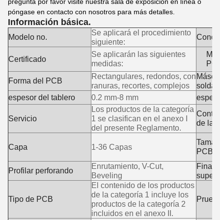
pregunta por favor visite nuestra sala de exposición en línea o
póngase en contacto con nosotros para más detalles.
Información básica.
Se aplicará el procedimiento
Modelo no.
Condi
siguiente:
Se aplicarán las siguientes
Mate
Certificado
medidas:
PC
Rectangulares, redondos, con
Másca
Forma del PCB
ranuras, recortes, complejos
soldad
espesor del tablero
0.2 mm-8 mm
espeso
Los productos de la categoría
Contro
Servicio
1 se clasifican en el anexo I
de la
del presente Reglamento.
Tamañ
Capa
1-36 Capas
PCB
Enrutamiento, V-Cut,
Finali
Profilar perforando
Beveling
superf
El contenido de los productos
de la categoría 1 incluye los
Tipo de PCB
Prueb
productos de la categoría 2
incluidos en el anexo II.