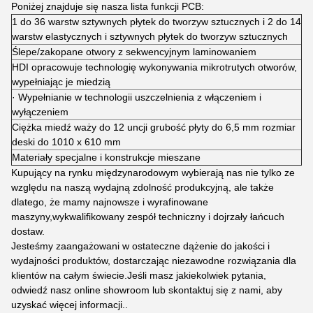
Poniżej znajduje się nasza lista funkcji PCB:
1 do 36 warstw sztywnych płytek do tworzyw sztucznych i 2 do 14
warstw elastycznych i sztywnych płytek do tworzyw sztucznych
Ślepe/zakopane otwory z sekwencyjnym laminowaniem
HDI opracowuje technologię wykonywania mikrotrutych otworów,
wypełniając je miedzią
· Wypełnianie w technologii uszczelnienia z włączeniem i
wyłączeniem
Ciężka miedź waży do 12 uncji grubość płyty do 6,5 mm rozmiar
deski do 1010 x 610 mm
Materiały specjalne i konstrukcje mieszane
Kupujący na rynku międzynarodowym wybierają nas nie tylko ze
względu na naszą wydajną zdolność produkcyjną, ale także
dlatego, że mamy najnowsze i wyrafinowane
maszyny,wykwalifikowany zespół techniczny i dojrzały łańcuch
dostaw.
Jesteśmy zaangażowani w ostateczne dążenie do jakości i
wydajności produktów, dostarczając niezawodne rozwiązania dla
klientów na całym świecie.Jeśli masz jakiekolwiek pytania,
odwiedź nasz online showroom lub skontaktuj się z nami, aby
uzyskać więcej informacji..