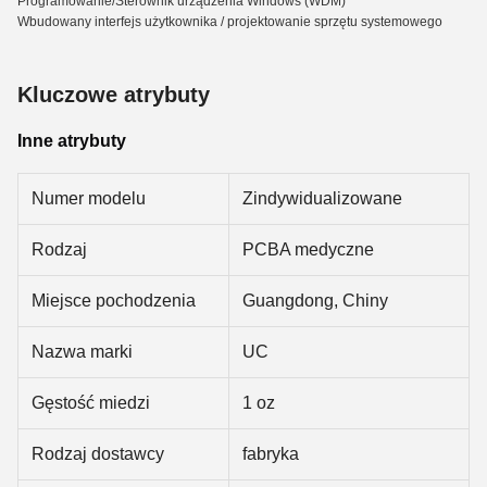
Programowanie/Sterownik urządzenia Windows (WDM)
Wbudowany interfejs użytkownika / projektowanie sprzętu systemowego
Kluczowe atrybuty
Inne atrybuty
Numer modelu
Zindywidualizowane
Rodzaj
PCBA medyczne
Miejsce pochodzenia
Guangdong, Chiny
Nazwa marki
UC
Gęstość miedzi
1 oz
Rodzaj dostawcy
fabryka