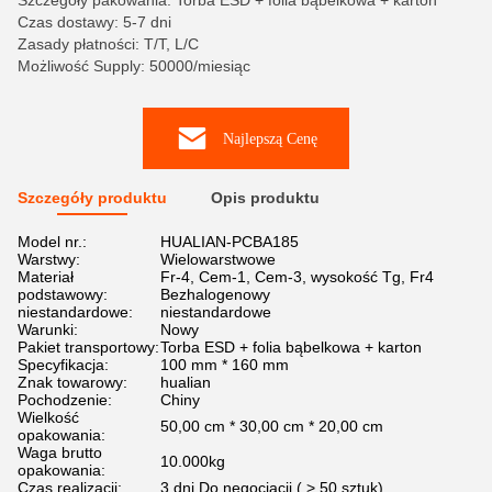
Szczegóły pakowania: Torba ESD + folia bąbelkowa + karton
Czas dostawy: 5-7 dni
Zasady płatności: T/T, L/C
Możliwość Supply: 50000/miesiąc
Najlepszą Cenę
Szczegóły produktu
Opis produktu
Model nr.:
HUALIAN-PCBA185
Warstwy:
Wielowarstwowe
Materiał
Fr-4, Cem-1, Cem-3, wysokość Tg, Fr4
podstawowy:
Bezhalogenowy
niestandardowe:
niestandardowe
Warunki:
Nowy
Pakiet transportowy:
Torba ESD + folia bąbelkowa + karton
Specyfikacja:
100 mm * 160 mm
Znak towarowy:
hualian
Pochodzenie:
Chiny
Wielkość
50,00 cm * 30,00 cm * 20,00 cm
opakowania:
Waga brutto
10.000kg
opakowania:
Czas realizacji:
3 dni Do negocjacji ( > 50 sztuk)