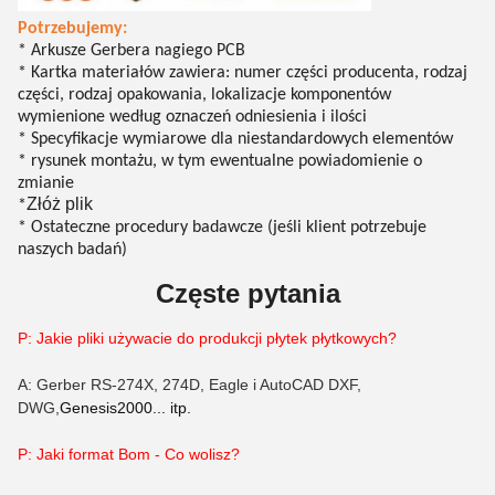
Potrzebujemy:
* Arkusze Gerbera nagiego PCB
* Kartka materiałów zawiera: numer części producenta, rodzaj
części, rodzaj opakowania, lokalizacje komponentów
wymienione według oznaczeń odniesienia i ilości
* Specyfikacje wymiarowe dla niestandardowych elementów
* rysunek montażu, w tym ewentualne powiadomienie o
zmianie
Złóż plik
*
* Ostateczne procedury badawcze (jeśli klient potrzebuje
naszych badań)
Częste pytania
P: Jakie pliki używacie do produkcji płytek płytkowych?
A: Gerber RS-274X, 274D, Eagle i AutoCAD DXF,
DWG,
Genesis2000... itp.
P: Jaki format B
om
- Co wolisz?