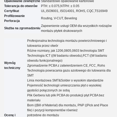
Opakowanie zewnętrzne
Standardowe opakowanie kartonowe
Tolerancja do otworów
PTH: ± 0.07
5
,NTPH: ± 0.05
Certyfikat
UL,
ISO9001, ISO14001, ROHS, CQC
,TS16949
Profilizowanie
Routing, V-CUT, Beveling
Perforacja
Zapewnienie usługi OEM dla wszystkich rodzajów
Służba na zgromadzeniu
montażu płytek drukowanych
Profesjonalna technologia montażu powierzchniowego i
lutowania przez otwór
Różne rozmiary, jak 1206,0805,0603 technologia SMT
Technologia ICT ((W badaniu obwodu),FCT ((W badaniu
obwodu funkcjonalnego)
Wymóg
Zgromadzenie PCBA z zatwierdzeniem CE, FCC, Rohs
techniczny
Technologia powracania gazu azotowego do lutowania dla
SMT
Linia montażowa SMT&Solder o wysokim standardzie
Pojemność technologii umieszczania płyt o wysokiej
gęstości połączonych ze sobą
Plik Gerbera lub plik PCBA do produkcji płyt PCBA bez
materiału
Bom ((Bill of Material) dla montażu, PNP ((Pick and Place
file) i pozycji komponentów również
Ocenę i
potrzebne do montażu