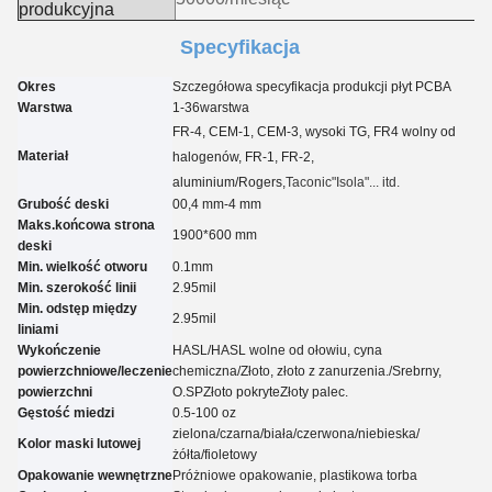
produkcyjna
Specyfikacja
Okres
Szczegółowa specyfikacja produkcji płyt PCBA
Warstwa
1-3
6
warstwa
FR-4, CEM-1, CEM-3, wysoki TG, FR4 wolny od
Materiał
halogenów, FR-1, FR-2,
aluminium
/Rogers,
Taconic
"Isola"... itd.
Grubość deski
00,4 mm-4 mm
Maks.końcowa strona
1900*600 mm
deski
Min. wielkość otworu
0.
1
mm
Min. szerokość linii
2.95
mil
Min. odstęp między
2.95
mil
liniami
Wykończenie
HASL/HASL wolne od ołowiu, cyna
powierzchniowe/leczenie
chemiczna
/
Złoto, złoto z zanurzenia.
/
Srebrny,
powierzchni
O.
SP
Złoto pokryte
Złoty palec.
Gęstość miedzi
0.5-100 oz
zielona/czarna/biała/czerwona/niebieska/
Kolor maski lutowej
żółta
/fioletowy
Opakowanie wewnętrzne
Próżniowe opakowanie, plastikowa torba