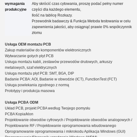
wymagania
Aby skrócić czas cytowania, proszę podać pełny numer
produkcyjne
części dla każdego elementu,
Ilość na tablicę
Rozkazy.
Przewodnik badawczy
&
Funkcja Metoda testowania w celu
zapewnienia jakości, aby osiągnąć prawie 0% współczynnik
złomu
Usługa OEM montażu PCB
Zakup materiałów do komponentów elektronicznych
Wytwarzanie gołych płyt PCB
Usługa montażu kabli, zestawów przewodów drutowych, arkuszy
metalowych, szaf elektrycznych
Usługa montażu płyt PCB: SMT, BGA, DIP
Badanie PCBA: AOI, Badanie w obwodzie (ICT), Functio
n
Test (FCT)
Usługa powlekania zgodnego z normą
Prototypy i produkcja masowa
Usługa PCBA ODM
Układ PCB, projekt PCBA według Twojego pomysłu
PCBA Kopia/klon
Projektowanie obwodów cyfrowych / Projektowanie obwodów analogowych /
Projektowanie RF / Projektowanie oprogramowania wbudowanego
Oprogramowanie oprogramowania i mikrokodu Aplikacja Windows (GUI)