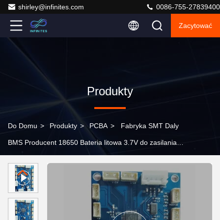
shirley@infinites.com
0086-755-27839400
Zacytować
Produkty
Do Domu
>
Produkty
>
PCBA
>
Fabryka SMT Daly
BMS Producent 18650 Bateria litowa 3.7V do zasilania
PCB PCBA