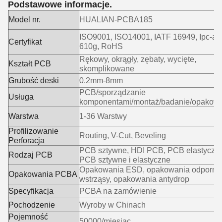
Podstawowe informacje.
Model nr.
HUALIAN-PCBA185
ISO9001, ISO14001, IATF 16949, Ipc-a-
Certyfikat
610g, RoHS
Rękowy, okrągły, zębaty, wycięte,
Kształt PCB
skomplikowane
Grubość deski
0.2mm-8mm
PCB/sporządzanie
Usługa
komponentami/montaż/badanie/opakow
Warstwa
1-36 Warstwy
Profilizowanie
Routing, V-Cut, Beveling
Perforacja
PCB sztywne, HDI PCB, PCB elastyczne
Rodzaj PCB
PCB sztywne i elastyczne
Opakowania ESD, opakowania odporne
Opakowania PCBA
wstrząsy, opakowania antydrop
Specyfikacja
PCBA na zamówienie
Pochodzenie
Wyroby w Chinach
Pojemność
50000/miesiąc