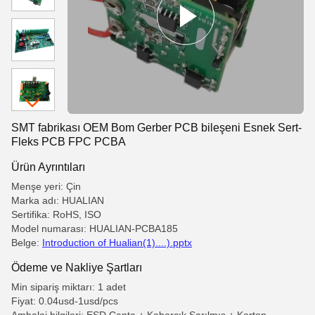
SMT fabrikası OEM Bom Gerber PCB bileşeni Esnek Sert-
Fleks PCB FPC PCBA
Ürün Ayrıntıları
Menşe yeri: Çin
Marka adı: HUALIAN
Sertifika: RoHS, ISO
Model numarası: HUALIAN-PCBA185
Belge:
Introduction of Hualian(1)....).pptx
Ödeme ve Nakliye Şartları
Min sipariş miktarı: 1 adet
Fiyat: 0.04usd-1usd/pcs