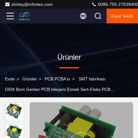
shirley@infinites.com
0086-755-27839400
Fiyat Teklifi
Ürünler
Evde
>
Ürünler
>
PCB PCBA'sı
>
SMT fabrikası
OEM Bom Gerber PCB bileşeni Esnek Sert-Fleks PCB
FPC PCBA