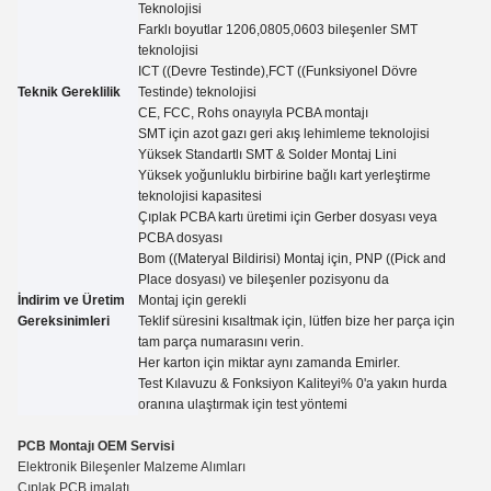
Teknolojisi
Farklı boyutlar 1206,0805,0603 bileşenler SMT
teknolojisi
ICT ((Devre Testinde),FCT ((Funksiyonel Dövre
Teknik Gereklilik
Testinde) teknolojisi
CE, FCC, Rohs onayıyla PCBA montajı
SMT için azot gazı geri akış lehimleme teknolojisi
Yüksek Standartlı SMT & Solder Montaj Lini
Yüksek yoğunluklu birbirine bağlı kart yerleştirme
teknolojisi kapasitesi
Çıplak PCBA kartı üretimi için Gerber dosyası veya
PCBA dosyası
Bom ((Materyal Bildirisi) Montaj için, PNP ((Pick and
Place dosyası) ve bileşenler pozisyonu da
İndirim ve Üretim
Montaj için gerekli
Gereksinimleri
Teklif süresini kısaltmak için, lütfen bize her parça için
tam parça numarasını verin.
Her karton için miktar aynı zamanda
Emirler.
Test Kılavuzu
&
Fonksiyon Kaliteyi% 0'a yakın hurda
oranına ulaştırmak için test yöntemi
PCB Montajı OEM Servisi
Elektronik Bileşenler Malzeme Alımları
Çıplak PCB imalatı