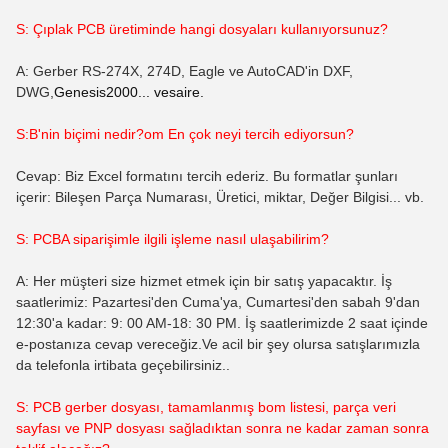
S: Çıplak PCB üretiminde hangi dosyaları kullanıyorsunuz?
A: Gerber RS-274X, 274D, Eagle ve AutoCAD'in DXF,
DWG,
Genesis2000... vesaire.
S:B'nin biçimi nedir?
om
En çok neyi tercih ediyorsun?
Cevap: Biz Excel formatını tercih ederiz. Bu formatlar şunları
içerir: Bileşen Parça Numarası, Üretici, miktar, Değer Bilgisi... vb.
S: PCBA siparişimle ilgili işleme nasıl ulaşabilirim?
A: Her müşteri size hizmet etmek için bir satış yapacaktır. İş
saatlerimiz: Pazartesi'den Cuma'ya, Cumartesi'den sabah 9'dan
12:30'a kadar: 9: 00 AM-18: 30 PM. İş saatlerimizde 2 saat içinde
e-postanıza cevap vereceğiz.Ve acil bir şey olursa satışlarımızla
da telefonla irtibata geçebilirsiniz..
S: PCB gerber dosyası, tamamlanmış bom listesi, parça veri
sayfası ve PNP dosyası sağladıktan sonra ne kadar zaman sonra