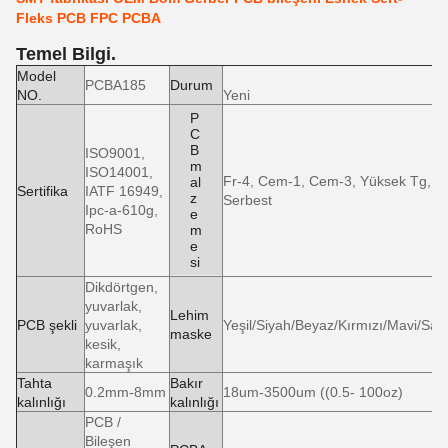
Fleks PCB FPC PCBA
Temel Bilgi.
Model
PCBA185
Durum
NO.
Yeni
P
C
B
ISO9001,
m
ISO14001,
Fr-4, Cem-1, Cem-3, Yüksek Tg, F
al
Sertifika
IATF 16949,
z
Serbest
Ipc-a-610g,
e
RoHS
m
e
si
Dikdörtgen,
yuvarlak,
Lehim
PCB şekli
yuvarlak,
Yeşil/Siyah/Beyaz/Kırmızı/Mavi/Sarı
maske
kesik,
karmaşık
Tahta
Bakır
0.2mm-8mm
18um-3500um ((0.5- 100oz)
kalınlığı
kalınlığı
PCB /
Bileşen