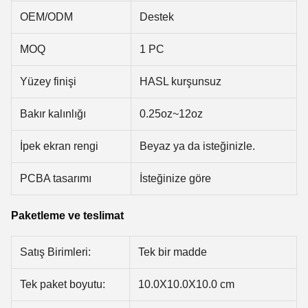
OEM/ODM
Destek
MOQ
1 PC
Yüzey finişi
HASL kurşunsuz
Bakır kalınlığı
0.25oz~12oz
İpek ekran rengi
Beyaz ya da isteğinizle.
PCBA tasarımı
İsteğinize göre
Paketleme ve teslimat
Satış Birimleri:
Tek bir madde
Tek paket boyutu:
10.0X10.0X10.0 cm