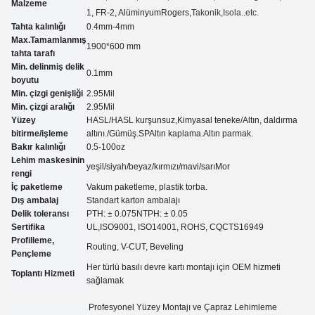
Malzeme
1, FR-2, Alüminyum
Rogers,
Takonik
,Isola..etc.
Tahta kalınlığı
0.4mm-4mm
Max.Tamamlanmış
1900*600 mm
tahta tarafı
Min. delinmiş delik
0.
1
mm
boyutu
Min. çizgi genişliği
2.95
Mil
Min. çizgi aralığı
2.95
Mil
Yüzey
HASL/HASL kurşunsuz,Kimyasal teneke
/
Altın, daldırma
bitirme/işleme
altını.
/
Gümüş.
SP
Altın kaplama.
Altın parmak.
Bakır kalınlığı
0.5-100oz
Lehim maskesinin
yeşil/siyah/beyaz/kırmızı/mavi/sarı
Mor
rengi
İç paketleme
Vakum paketleme, plastik torba.
Dış ambalaj
Standart karton ambalajı
Delik toleransı
PTH: ± 0.07
5
NTPH: ± 0.05
Sertifika
UL,
ISO9001, ISO14001, ROHS, CQC
TS16949
Profilleme,
Routing, V-CUT, Beveling
Pençleme
Her türlü basılı devre kartı montajı için OEM hizmeti
Toplantı Hizmeti
sağlamak
Profesyonel Yüzey Montajı ve Çapraz Lehimleme