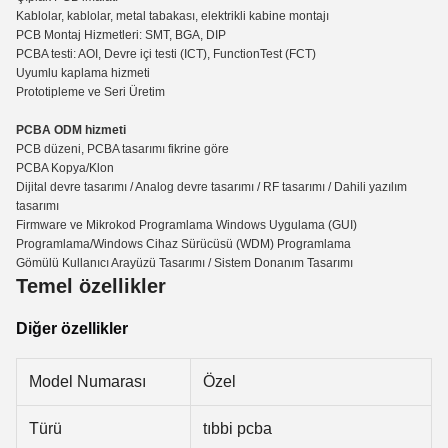
Kablolar, kablolar, metal tabakası, elektrikli kabine montajı
PCB Montaj Hizmetleri: SMT, BGA, DIP
PCBA testi: AOI, Devre içi testi (ICT), Functio
n
Test (FCT)
Uyumlu kaplama hizmeti
Prototipleme ve Seri Üretim
PCBA ODM hizmeti
PCB düzeni, PCBA tasarımı fikrine göre
PCBA Kopya/Klon
Dijital devre tasarımı / Analog devre tasarımı / RF tasarımı / Dahili yazılım
tasarımı
Firmware ve Mikrokod Programlama Windows Uygulama (GUI)
Programlama/Windows Cihaz Sürücüsü (WDM) Programlama
Gömülü Kullanıcı Arayüzü Tasarımı / Sistem Donanım Tasarımı
Temel özellikler
Diğer özellikler
Model Numarası
Özel
Türü
tıbbi pcba