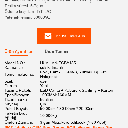
Ambalaj bilgileri: ESD Çanta + Kabarcık Sarılmış + Karton
Teslim süresi: 5-7gün
Ödeme koşulları: T/T, L/C
Yetenek temini: 50000/Ay
En İyi Fiyatı Alın
Ürün Ayrıntıları
Ürün Tanımı
Model NO.:
HUALIAN-PCBA185
Katmanlar:
çok katmanlı
Fr-4, Cem-1, Cem-3, Yüksek Tg, Fr4
Temel malzeme:
Halojensiz
özel:
özel
Durum:
Yeni
Taşıma Paketi:
ESD Çanta + Kabarcık Sarılmış + Karton
Spesifikasyon:
1000MM*160MM
Ticari marka:
hualian
Kaynağı:
Çin
Paket Boyutu:
50.00cm * 30.00cm * 20.00cm
Paketin Brüt
10.000kg
Ağırlığı:
Önderi Zamanı:
3 gün Müzakere edilecek (> 50 Adet)
SMT fabrikası OEM Bom Gerber PCB bileşeni Esnek Sert-