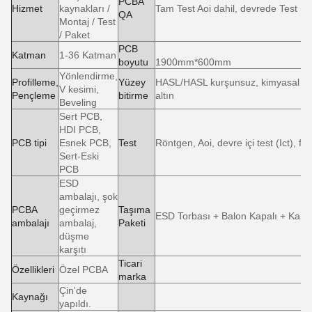
PCBA
Hizmet
kaynakları /
Tam Test Aoi dahil, devrede Test (Ic
QA
Montaj / Test
/ Paket
PCB
Katman
1-36 Katman
boyutu
1900mm*600mm
Yönlendirme,
Profilleme,
Yüzey
HASL/HASL kurşunsuz, kimyasal te
V kesimi,
Pençleme
bitirme
altın
Beveling
Sert PCB,
HDI PCB,
PCB tipi
Esnek PCB,
Test
Röntgen, Aoi, devre içi test (Ict), fo
Sert-Eski
PCB
ESD
ambalajı, şok
PCBA
geçirmez
Taşıma
ESD Torbası + Balon Kapalı + Kart
ambalajı
ambalaj,
Paketi
düşme
karşıtı
Ticari
Özellikleri
Özel PCBA
marka
Çin'de
Kaynağı
yapıldı.