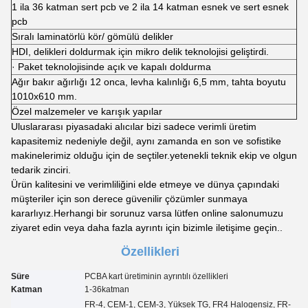
1 ila 36 katman sert pcb ve 2 ila 14 katman esnek ve sert esnek
pcb
Sıralı laminatörlü kör/ gömülü delikler
HDI, delikleri doldurmak için mikro delik teknolojisi geliştirdi.
· Paket teknolojisinde açık ve kapalı doldurma
Ağır bakır ağırlığı 12 onca, levha kalınlığı 6,5 mm, tahta boyutu
1010x610 mm.
Özel malzemeler ve karışık yapılar
Uluslararası piyasadaki alıcılar bizi sadece verimli üretim
kapasitemiz nedeniyle değil, aynı zamanda en son ve sofistike
makinelerimiz olduğu için de seçtiler.yetenekli teknik ekip ve olgun
tedarik zinciri.
Ürün kalitesini ve verimliliğini elde etmeye ve dünya çapındaki
müşteriler için son derece güvenilir çözümler sunmaya
kararlıyız.Herhangi bir sorunuz varsa lütfen online salonumuzu
ziyaret edin veya daha fazla ayrıntı için bizimle iletişime geçin..
Özellikleri
Süre
PCBA kart üretiminin ayrıntılı özellikleri
Katman
1-3
6
katman
FR-4, CEM-1, CEM-3, Yüksek TG, FR4 Halogensiz, FR-