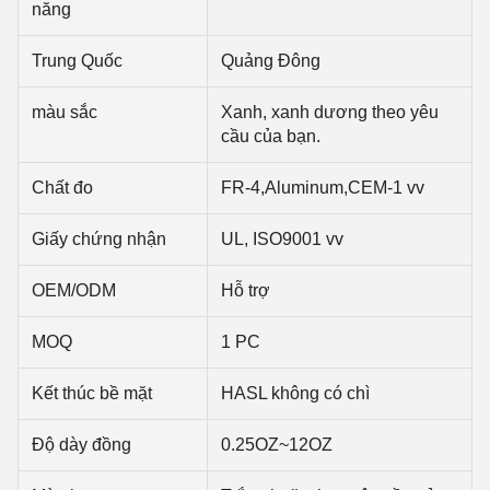
năng
Trung Quốc
Quảng Đông
màu sắc
Xanh, xanh dương theo yêu
cầu của bạn.
Chất đo
FR-4,Aluminum,CEM-1 vv
Giấy chứng nhận
UL, ISO9001 vv
OEM/ODM
Hỗ trợ
MOQ
1 PC
Kết thúc bề mặt
HASL không có chì
Độ dày đồng
0.25OZ~12OZ