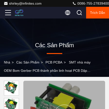
shirley@infinites.com
0086-755-27839400
Trích Dẫn
Các Sản Phẩm
Nhà
>
Các Sản Phẩm
>
PCB PCBA
>
SMT nhà máy
OEM Bom Gerber PCB thành phần linh hoạt PCB Dập-
Flex PCB FPC PCBA