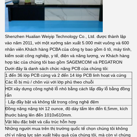
Shenzhen Hualian Weiyip Technology Co., Ltd. được thành lập
vào năm 2011, với một xưởng sản xuất 5.000 mét vuông và 600
nhân viên.Khách hàng PCBA của công ty bao gồm ô tô, máy tính,
kiểm soát công nghiệp, y tế, điện và năng lượng, vv Khách hàng
hợp tác của chúng tôi bao gồm SAGEMCOM và PEGATRON
Dưới đây là danh sách chức năng PCB của chúng tôi:
1 đến 36 lớp PCB cứng và 2 đến 14 lớp PCB linh hoạt và cứng
Các lỗ bị mù / chôn vùi với lớp phủ theo chuỗi
HDI xây dựng công nghệ lỗ nhỏ bằng cách lấp đầy lỗ bằng đồng
rắn
· Lấp đầy bật và không tắt trong công nghệ đệm
Đồng nặng nặng tới 12 ounce, độ dày tấm lên đến 6,5mm, kích
thước bảng lên đến 1010x610mm.
Vật liệu đặc biệt và cấu trúc hỗn hợp
Những người mua trên thị trường quốc tế chọn chúng tôi không
chỉ vì năng lực sản xuất hiệu quả của chúng tôi, mà còn vì chúng