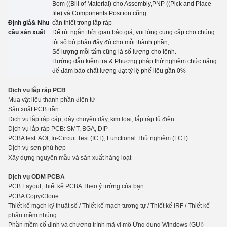
Bom ((Bill of Material) cho Assembly,PNP ((Pick and Place
file) và Components Position cũng
Định giá& Nhu
cần thiết trong lắp ráp
cầu sản xuất
Để rút ngắn thời gian báo giá, vui lòng cung cấp cho chúng
tôi số bộ phận đầy đủ cho mỗi thành phần,
Số lượng mỗi tấm cũng là số lượng cho
lệnh.
Hướng dẫn kiểm tra
&
Phương pháp thử nghiệm chức năng
để đảm bảo chất lượng đạt tỷ lệ phế liệu gần 0%
Dịch vụ lắp ráp PCB
Mua vật liệu thành phần điện tử
Sản xuất PCB trần
Dịch vụ lắp ráp cáp, dây chuyền dây, kim loại, lắp ráp tủ điện
Dịch vụ lắp ráp PCB: SMT, BGA, DIP
PCBA test: AOI, In-Circuit Test (ICT), Functio
n
al Thử nghiệm (FCT)
Dịch vụ sơn phù hợp
Xây dựng nguyên mẫu và sản xuất hàng loạt
Dịch vụ ODM PCBA
PCB Layout, thiết kế PCBA Theo ý tưởng của bạn
PCBA Copy/Clone
Thiết kế mạch kỹ thuật số / Thiết kế mạch tương tự / Thiết kế lRF / Thiết kế
phần mềm nhúng
Phần mềm cố định và chương trình mã vi mô Ứng dụng Windows (GUI)