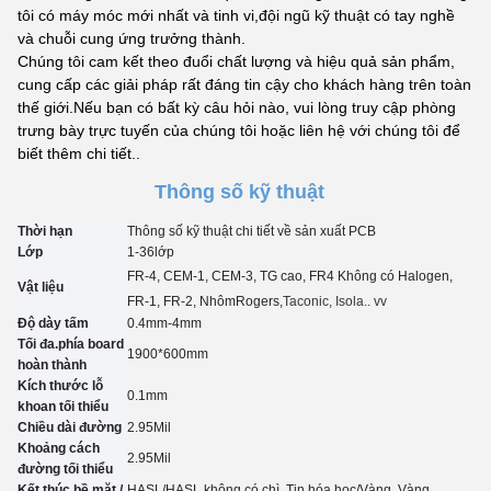
tôi có máy móc mới nhất và tinh vi,đội ngũ kỹ thuật có tay nghề
và chuỗi cung ứng trưởng thành.
Chúng tôi cam kết theo đuổi chất lượng và hiệu quả sản phẩm,
cung cấp các giải pháp rất đáng tin cậy cho khách hàng trên toàn
thế giới.Nếu bạn có bất kỳ câu hỏi nào, vui lòng truy cập phòng
trưng bày trực tuyến của chúng tôi hoặc liên hệ với chúng tôi để
biết thêm chi tiết..
Thông số kỹ thuật
Thời hạn
Thông số kỹ thuật chi tiết về sản xuất PCB
Lớp
1-3
6
lớp
FR-4, CEM-1, CEM-3, TG cao, FR4 Không có Halogen,
Vật liệu
FR-1, FR-2, Nhôm
Rogers,
Taconic
, Isola.. vv
Độ dày tấm
0.4mm-4mm
Tối đa.phía board
1900*600mm
hoàn thành
Kích thước lỗ
0.
1
mm
khoan tối thiểu
Chiều dài đường
2.95
Mil
Khoảng cách
2.95
Mil
đường tối thiểu
Kết thúc bề mặt /
HASL/HASL không có chì, Tin hóa học
/
Vàng, Vàng