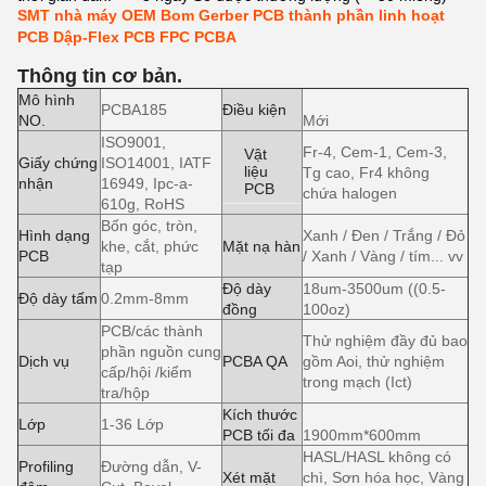
SMT nhà máy OEM Bom Gerber PCB thành phần linh hoạt
PCB Dập-Flex PCB FPC PCBA
Thông tin cơ bản.
Mô hình
PCBA185
Điều kiện
NO.
Mới
ISO9001,
Fr-4, Cem-1, Cem-3,
Vật
Giấy chứng
ISO14001, IATF
liệu
Tg cao, Fr4 không
nhận
16949, Ipc-a-
PCB
chứa halogen
610g, RoHS
Bốn góc, tròn,
Hình dạng
Xanh / Đen / Trắng / Đỏ
khe, cắt, phức
Mặt nạ hàn
PCB
/ Xanh / Vàng / tím... vv
tạp
Độ dày
18um-3500um ((0.5-
Độ dày tấm
0.2mm-8mm
đồng
100oz)
PCB/các thành
Thử nghiệm đầy đủ bao
phần nguồn cung
Dịch vụ
PCBA QA
gồm Aoi, thử nghiệm
cấp/hội /kiểm
trong mạch (Ict)
tra/hộp
Kích thước
Lớp
1-36 Lớp
PCB tối đa
1900mm*600mm
HASL/HASL không có
Profiling
Đường dẫn, V-
Xét mặt
chì, Sơn hóa học, Vàng