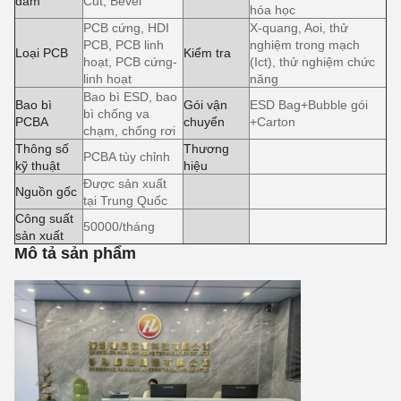
đâm
Cut, Bevel
hóa học
PCB cứng, HDI
X-quang, Aoi, thử
PCB, PCB linh
nghiệm trong mạch
Loại PCB
Kiểm tra
hoạt, PCB cứng-
(Ict), thử nghiệm chức
linh hoạt
năng
Bao bì ESD, bao
Bao bì
Gói vận
ESD Bag+Bubble gói
bì chống va
PCBA
chuyển
+Carton
chạm, chống rơi
Thông số
Thương
PCBA tùy chỉnh
kỹ thuật
hiệu
Được sản xuất
Nguồn gốc
tại Trung Quốc
Công suất
50000/tháng
sản xuất
Mô tả sản phẩm