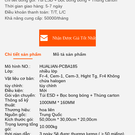
chi tiết đóng gói: Túi ESD + Bọc bong bóng + Thùng carton
Thời gian giao hàng: 5-7 ngày
Điều khoản thanh toán: T/T, L/C
Khả năng cung cấp: 50000/tháng
Nhận Được Giá Tốt Nhất
Chi tiết sản phẩm
Mô tả sản phẩm
Mô hình NO.:
HUALIAN-PCBA185
Lớp:
nhiều lớp
Fr-4, Cem-1, Cem-3, Hight Tg, Fr4 Không
Vật liệu cơ bản:
chứa halogen
tùy chỉnh:
tùy chỉnh
Điều kiện:
Mới
Gói vận chuyển:
Túi ESD + Bọc bong bóng + Thùng carton
Thông số kỹ
1000MM * 160MM
thuật:
Thương hiệu:
hoa liên
Nguồn gốc:
Trung Quốc
Kích thước gói:
50,00cm * 30,00cm * 20,00cm
Trọng lượng tổng
10.000kg
gói:
thời gian dẫn:
3 ngày Sẽ được thương lượng ( > 50 miếng)