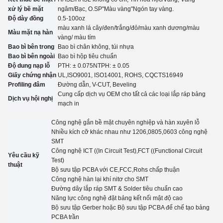
xử lý bề mặt
ngâm
/
Bạc, O.
SP
"Màu vàng"
Ngón tay vàng.
Độ dày đồng
0.5-100oz
màu xanh lá cây/đen/trắng/đỏ/màu xanh dương/màu
Màu mặt nạ hàn
vàng
/ màu tím
Bao bì bên trong
Bao bì chân không, túi nhựa
Bao bì bên ngoài
Bao bì hộp tiêu chuẩn
Độ dung nạp lỗ
PTH: ± 0.07
5
NTPH: ± 0.05
Giấy chứng nhận
UL,
ISO9001, ISO14001, ROHS, CQC
TS16949
Profiling đâm
Đường dẫn, V-CUT, Beveling
Cung cấp dịch vụ OEM cho tất cả các loại lắp ráp bảng
Dịch vụ hội nghị
mạch in
Công nghệ gắn bề mặt chuyên nghiệp và hàn xuyên lỗ
Nhiều kích cỡ khác nhau như 1206,0805,0603 công nghệ
SMT
Công nghệ ICT ((In Circuit Test),FCT ((Functional Circuit
Yêu cầu kỹ
Test)
thuật
Bộ sưu tập PCBA với CE,FCC,Rohs chấp thuận
Công nghệ hàn lại khí nitơ cho SMT
Đường dây lắp ráp SMT & Solder tiêu chuẩn cao
Năng lực công nghệ đặt bảng kết nối mật độ cao
Bộ sưu tập Gerber hoặc Bộ sưu tập PCBA để chế tạo bảng
PCBA trần