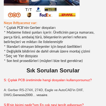
Neye ihtiyacımız var:
* Çıplak PCB'nin Gerber dosyaları
* Malzeme listesi şunları içerir: Üreticinin parça numarası,
parça türü, ambalaj türü, bileşenlerin yerleri referans
belirteçleri ve miktarı ile listelenmiştir
* Standart olmayan bileşenler için boyut özellikleri
* Değişiklik bildirimi de dahil olmak üzere montaj çizimi
Seç ve Yer dosyası
*
* Son test prosedürleri (müşteri bize test gerekirse)
Sık Sorulan Sorular
S: Çıplak PCB üretiminde hangi dosyaları kullanıyorsunuz?
A: Gerber RS-274X, 274D, Eagle ve AutoCAD'in DXF,
DWG,
Genesis2000... vesaire.
S:B'nin biçimi nedir?
om
En çok neyi tercih ediyorsun?