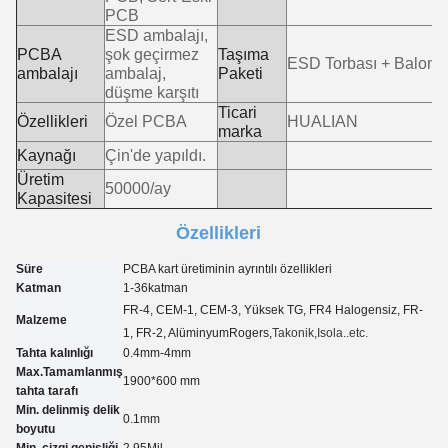
PCB
ESD ambalajı,
PCBA
şok geçirmez
Taşıma
ESD Torbası + Balon K
ambalajı
ambalaj,
Paketi
düşme karşıtı
Ticari
Özellikleri
Özel PCBA
HUALIAN
marka
Kaynağı
Çin'de yapıldı.
Üretim
50000/ay
Kapasitesi
Özellikleri
Süre
PCBA kart üretiminin ayrıntılı özellikleri
Katman
1-3
6
katman
FR-4, CEM-1, CEM-3, Yüksek TG, FR4 Halogensiz, FR-
Malzeme
1, FR-2, Alüminyum
Rogers,
Takonik
,Isola..etc.
Tahta kalınlığı
0.4mm-4mm
Max.Tamamlanmış
1900*600 mm
tahta tarafı
Min. delinmiş delik
0.
1
mm
boyutu
Min. çizgi genişliği
2.95
Mil