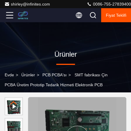
shirley@infinites.com
0086-755-27839400
Fiyat Teklifi
Ürünler
Evde
>
Ürünler
>
PCB PCBA'sı
>
SMT fabrikası Çin
PCBA Üretim Prototip Tedarik Hizmeti Elektronik PCB