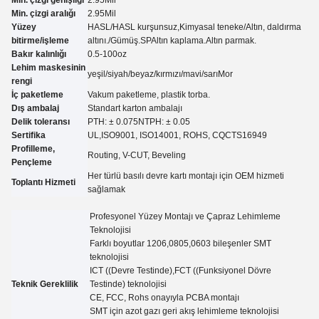
Min. çizgi aralığı
2.95
Mil
Yüzey
HASL/HASL kurşunsuz,Kimyasal teneke
/
Altın, daldırma
bitirme/işleme
altını.
/
Gümüş.
SP
Altın kaplama.
Altın parmak.
Bakır kalınlığı
0.5-100oz
Lehim maskesinin
yeşil/siyah/beyaz/kırmızı/mavi/sarı
Mor
rengi
İç paketleme
Vakum paketleme, plastik torba.
Dış ambalaj
Standart karton ambalajı
Delik toleransı
PTH: ± 0.07
5
NTPH: ± 0.05
Sertifika
UL,
ISO9001, ISO14001, ROHS, CQC
TS16949
Profilleme,
Routing, V-CUT, Beveling
Pençleme
Her türlü basılı devre kartı montajı için OEM hizmeti
Toplantı Hizmeti
sağlamak
Profesyonel Yüzey Montajı ve Çapraz Lehimleme
Teknolojisi
Farklı boyutlar 1206,0805,0603 bileşenler SMT
teknolojisi
ICT ((Devre Testinde),FCT ((Funksiyonel Dövre
Teknik Gereklilik
Testinde) teknolojisi
CE, FCC, Rohs onayıyla PCBA montajı
SMT için azot gazı geri akış lehimleme teknolojisi