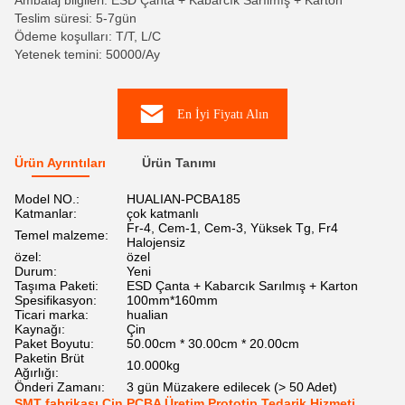
Ambalaj bilgileri: ESD Çanta + Kabarcık Sarılmış + Karton
Teslim süresi: 5-7gün
Ödeme koşulları: T/T, L/C
Yetenek temini: 50000/Ay
En İyi Fiyatı Alın
Ürün Ayrıntıları
Ürün Tanımı
Model NO.:
HUALIAN-PCBA185
Katmanlar:
çok katmanlı
Fr-4, Cem-1, Cem-3, Yüksek Tg, Fr4
Temel malzeme:
Halojensiz
özel:
özel
Durum:
Yeni
Taşıma Paketi:
ESD Çanta + Kabarcık Sarılmış + Karton
Spesifikasyon:
100mm*160mm
Ticari marka:
hualian
Kaynağı:
Çin
Paket Boyutu:
50.00cm * 30.00cm * 20.00cm
Paketin Brüt
10.000kg
Ağırlığı:
Önderi Zamanı:
3 gün Müzakere edilecek (> 50 Adet)
SMT fabrikası Çin PCBA Üretim Prototip Tedarik Hizmeti