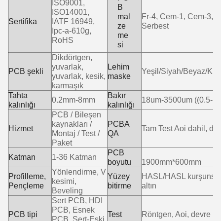
ISO9001,
B
ISO14001,
mal
Fr-4, Cem-1, Cem-3, Y
Sertifika
IATF 16949,
ze
Serbest
Ipc-a-610g,
me
RoHS
si
Dikdörtgen,
yuvarlak,
Lehim
PCB şekli
Yeşil/Siyah/Beyaz/Kırm
yuvarlak, kesik,
maske
karmaşık
Tahta
Bakır
0.2mm-8mm
18um-3500um ((0.5- 1
kalınlığı
kalınlığı
PCB / Bileşen
kaynakları /
PCBA
Hizmet
Tam Test Aoi dahil, dev
Montaj / Test /
QA
Paket
PCB
Katman
1-36 Katman
boyutu
1900mm*600mm
Yönlendirme, V
Profilleme,
Yüzey
HASL/HASL kurşunsuz,
kesimi,
Pençleme
bitirme
altın
Beveling
Sert PCB, HDI
PCB, Esnek
PCB tipi
Test
Röntgen, Aoi, devre içi 
PCB, Sert-Eski