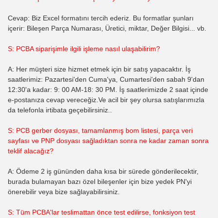
Cevap: Biz Excel formatını tercih ederiz. Bu formatlar şunları
içerir: Bileşen Parça Numarası, Üretici, miktar, Değer Bilgisi... vb.
S: PCBA siparişimle ilgili işleme nasıl ulaşabilirim?
A: Her müşteri size hizmet etmek için bir satış yapacaktır. İş
saatlerimiz: Pazartesi'den Cuma'ya, Cumartesi'den sabah 9'dan
12:30'a kadar: 9: 00 AM-18: 30 PM. İş saatlerimizde 2 saat içinde
e-postanıza cevap vereceğiz.Ve acil bir şey olursa satışlarımızla
da telefonla irtibata geçebilirsiniz..
S: PCB gerber dosyası, tamamlanmış bom listesi, parça veri
sayfası ve PNP dosyası sağladıktan sonra ne kadar zaman sonra
teklif alacağız?
A: Ödeme 2 iş gününden daha kısa bir sürede gönderilecektir,
burada bulamayan bazı özel bileşenler için bize yedek PN'yi
önerebilir veya bize sağlayabilirsiniz.
S: Tüm PCBA'lar teslimattan önce test edilirse, fonksiyon test