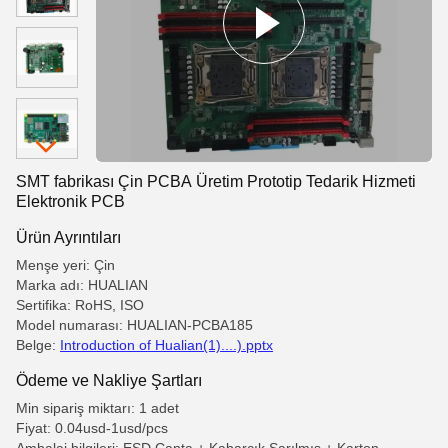
SMT fabrikası Çin PCBA Üretim Prototip Tedarik Hizmeti
Elektronik PCB
Ürün Ayrıntıları
Menşe yeri: Çin
Marka adı: HUALIAN
Sertifika: RoHS, ISO
Model numarası: HUALIAN-PCBA185
Belge:
Introduction of Hualian(1)....).pptx
Ödeme ve Nakliye Şartları
Min sipariş miktarı: 1 adet
Fiyat: 0.04usd-1usd/pcs