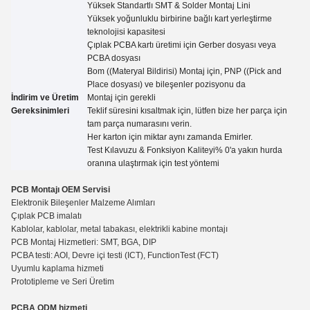
Yüksek Standartlı SMT & Solder Montaj Lini
Yüksek yoğunluklu birbirine bağlı kart yerleştirme
teknolojisi kapasitesi
Çıplak PCBA kartı üretimi için Gerber dosyası veya
PCBA dosyası
Bom ((Materyal Bildirisi) Montaj için, PNP ((Pick and
Place dosyası) ve bileşenler pozisyonu da
İndirim ve Üretim
Montaj için gerekli
Gereksinimleri
Teklif süresini kısaltmak için, lütfen bize her parça için
tam parça numarasını verin.
Her karton için miktar aynı zamanda
Emirler.
Test Kılavuzu
&
Fonksiyon Kaliteyi% 0'a yakın hurda
oranına ulaştırmak için test yöntemi
PCB Montajı OEM Servisi
Elektronik Bileşenler Malzeme Alımları
Çıplak PCB imalatı
Kablolar, kablolar, metal tabakası, elektrikli kabine montajı
PCB Montaj Hizmetleri: SMT, BGA, DIP
PCBA testi: AOI, Devre içi testi (ICT), Functio
n
Test (FCT)
Uyumlu kaplama hizmeti
Prototipleme ve Seri Üretim
PCBA ODM hizmeti