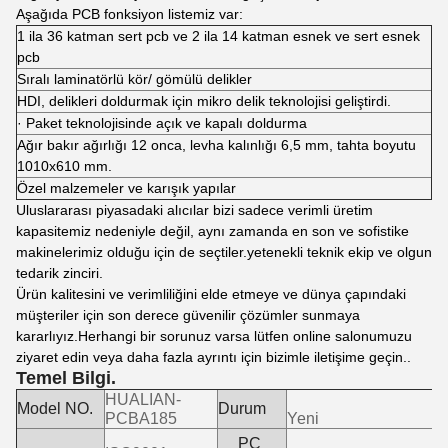
Aşağıda PCB fonksiyon listemiz var:
1 ila 36 katman sert pcb ve 2 ila 14 katman esnek ve sert esnek
pcb
Sıralı laminatörlü kör/ gömülü delikler
HDI, delikleri doldurmak için mikro delik teknolojisi geliştirdi.
· Paket teknolojisinde açık ve kapalı doldurma
Ağır bakır ağırlığı 12 onca, levha kalınlığı 6,5 mm, tahta boyutu
1010x610 mm.
Özel malzemeler ve karışık yapılar
Uluslararası piyasadaki alıcılar bizi sadece verimli üretim
kapasitemiz nedeniyle değil, aynı zamanda en son ve sofistike
makinelerimiz olduğu için de seçtiler.yetenekli teknik ekip ve olgun
tedarik zinciri.
Ürün kalitesini ve verimliliğini elde etmeye ve dünya çapındaki
müşteriler için son derece güvenilir çözümler sunmaya
kararlıyız.Herhangi bir sorunuz varsa lütfen online salonumuzu
ziyaret edin veya daha fazla ayrıntı için bizimle iletişime geçin..
Temel Bilgi.
HUALIAN-
Model NO.
Durum
PCBA185
Yeni
PC