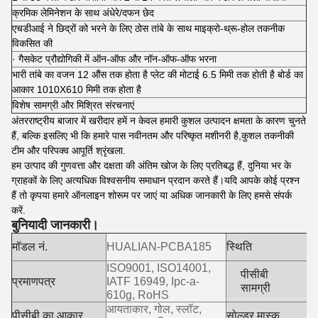
क्रमिक लेमिनेशन के साथ अंधेरे/दफन छेद
एचडीआई ने छिद्रों को भरने के लिए ठोस तांबे के साथ माइक्रो-थ्रू-होल तकनीक
विकसित की
· गैसकेट प्रौद्योगिकी में ऑन-ऑफ और नॉन-ऑफ-ऑफ भरना
भारी तांबे का वजन 12 औंस तक होता है प्लेट की मोटाई 6.5 मिमी तक होती है बोर्ड का
आकार 1010X610 मिमी तक होता है
विशेष सामग्री और मिश्रित संरचनाएं
अंतरराष्ट्रीय बाजार में खरीदार हमें न केवल हमारी कुशल उत्पादन क्षमता के कारण चुनते
हैं, बल्कि इसलिए भी कि हमारे पास नवीनतम और परिष्कृत मशीनरी है,कुशल तकनीकी
टीम और परिपक्व आपूर्ति श्रृंखला.
हम उत्पाद की गुणवत्ता और दक्षता की अंतिम खोज के लिए प्रतिबद्ध हैं, दुनिया भर के
ग्राहकों के लिए अत्यधिक विश्वसनीय समाधान प्रदान करते हैं।यदि आपके कोई प्रश्न
हैं तो कृपया हमारे ऑनलाइन शोरूम पर जाएं या अधिक जानकारी के लिए हमसे संपर्क
करें.
बुनियादी जानकारी।
मॉडल नं.
HUALIAN-PCBA185
स्थिति
न
ISO9001, ISO14001,
पीसीबी
F
प्रमाणपत्र
IATF 16949, Ipc-a-
सामग्री
F
610g, RoHS
आयताकार, गोल, स्लॉट,
ह
पीसीबी का आकार
सोल्डर मास्क