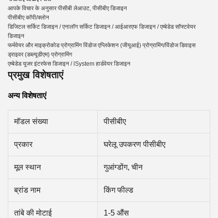
आपके विचार के अनुसार पीसीबी लेआउट, पीसीबीए डिजाइन
पीसीबीए कॉपी/क्लोन
डिजिटल सर्किट डिजाइन / एनालॉग सर्किट डिजाइन / आईआरएफ डिजाइन / एम्बेडेड सॉफ्टवेयर
डिजाइन
फर्मवेयर और माइक्रोकोड प्रोग्रामिंग विंडोज एप्लिकेशन (जीयूआई) प्रोग्रामिंग/विंडोज डिवाइस
ड्राइवर (डब्ल्यूडीएम) प्रोग्रामिंग
एम्बेडेड यूजर इंटरफेस डिजाइन / lSystem हार्डवेयर डिजाइन
प्रमुख विशेषताएं
अन्य विशेषताएं
मॉडल संख्या
पीसीबीए
प्रकार
घरेलू उपकरण पीसीबीए
मूल स्थान
गुआंग्डोंग, चीन
ब्रांड नाम
किंग फील्ड
तांबे की मोटाई
1-5 औंस