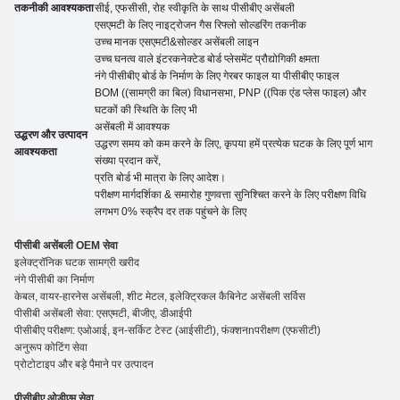
तकनीकी आवश्यकता
सीई, एफसीसी, रोह स्वीकृति के साथ पीसीबीए असेंबली
एसएमटी के लिए नाइट्रोजन गैस रिफ्लो सोल्डरिंग तकनीक
उच्च मानक एसएमटी&सोल्डर असेंबली लाइन
उच्च घनत्व वाले इंटरकनेक्टेड बोर्ड प्लेसमेंट प्रौद्योगिकी क्षमता
नंगे पीसीबीए बोर्ड के निर्माण के लिए गेरबर फाइल या पीसीबीए फाइल
BOM ((सामग्री का बिल) विधानसभा, PNP ((पिक एंड प्लेस फाइल) और
घटकों की स्थिति के लिए भी
असेंबली में आवश्यक
उद्धरण और उत्पादन
उद्धरण समय को कम करने के लिए, कृपया हमें प्रत्येक घटक के लिए पूर्ण भाग
आवश्यकता
संख्या प्रदान करें,
प्रति बोर्ड भी मात्रा के लिए
आदेश।
परीक्षण मार्गदर्शिका
&
समारोह गुणवत्ता सुनिश्चित करने के लिए परीक्षण विधि
लगभग 0% स्क्रैप दर तक पहुंचने के लिए
पीसीबी असेंबली OEM सेवा
इलेक्ट्रॉनिक घटक सामग्री खरीद
नंगे पीसीबी का निर्माण
केबल, वायर-हारनेस असेंबली, शीट मेटल, इलेक्ट्रिकल कैबिनेट असेंबली सर्विस
पीसीबी असेंबली सेवा: एसएमटी, बीजीए, डीआईपी
पीसीबीए परीक्षण: एओआई, इन-सर्किट टेस्ट (आईसीटी), फंक्शन
n
परीक्षण (एफसीटी)
अनुरूप कोटिंग सेवा
प्रोटोटाइप और बड़े पैमाने पर उत्पादन
पीसीबीए ओडीएम सेवा