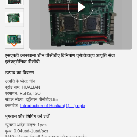
एसएमटी कारखाना चीन पीसीबीए विनिर्माण प्रोटोटाइप आपूर्ति सेवा
इलेक्ट्रॉनिक पीसीबी
उत्पाद का विवरण
उत्पत्ति के प्लेस: चीन
ब्रांड नाम: HUALIAN
प्रमाणन: RoHS, ISO
मॉडल संख्या: ह्यूलियन-पीसीबीए185
दस्तावेज:
Introduction of Hualian(1)....).pptx
भुगतान और शिपिंग की शर्तें
न्यूनतम आदेश मात्रा: 1pcs
मूल्य: 0.04usd-1usd/pcs