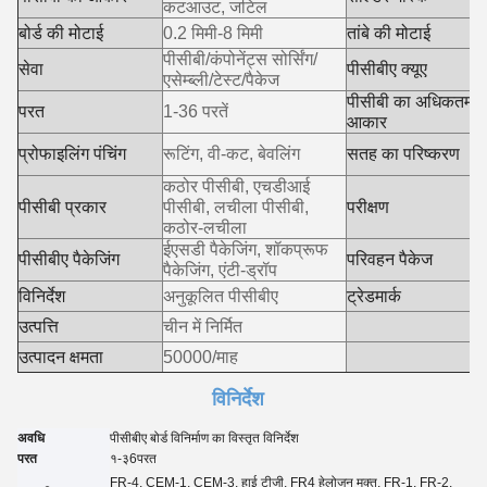
कटआउट, जटिल
आ
बोर्ड की मोटाई
0.2 मिमी-8 मिमी
तांबे की मोटाई
1
पीसीबी/कंपोनेंट्स सोर्सिंग/
प
सेवा
पीसीबीए क्यूए
एसेम्ब्ली/टेस्ट/पैकेज
प
पीसीबी का अधिकतम
परत
1-36 परतें
आकार
1
H
प्रोफाइलिंग पंचिंग
रूटिंग, वी-कट, बेवलिंग
सतह का परिष्करण
ट
कठोर पीसीबी, एचडीआई
ए
पीसीबी प्रकार
पीसीबी, लचीला पीसीबी,
परीक्षण
(
कठोर-लचीला
ईएसडी पैकेजिंग, शॉकप्रूफ
पीसीबीए पैकेजिंग
परिवहन पैकेज
ई
पैकेजिंग, एंटी-ड्रॉप
विनिर्देश
अनुकूलित पीसीबीए
ट्रेडमार्क
ह
उत्पत्ति
चीन में निर्मित
उत्पादन क्षमता
50000/माह
विनिर्देश
अवधि
पीसीबीए बोर्ड विनिर्माण का विस्तृत विनिर्देश
परत
१-३
6
परत
FR-4, CEM-1, CEM-3, हाई टीजी, FR4 हेलोजन मुक्त, FR-1, FR-2,