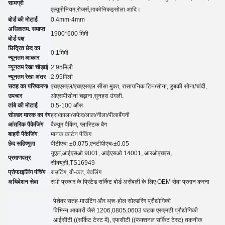
सामग्री
एल्यूमीनियम
,रोजर्स,
ताकोनिक
इसोला आदि।
बोर्ड की मोटाई
0.4mm-4mm
अधिकतम. समाप्त
1900*600 मिमी
बोर्ड पक्ष
छिद्रित छेद का
0.
1
मिमी
न्यूनतम आकार
न्यूनतम रेखा चौड़ाई
2.95
मिली
न्यूनतम रेखा अंतर
2.95
मिली
सतह का परिष्करण/
एचएएसएल/एचएएसएल सीसा मुक्त, रासायनिक टिन
/
सोना, डुबकी सोना
/
चांदी,
उपचार
ओ
एसपी
सोना चढ़ाना
,सुनहरा उंगली.
तांबे की मोटाई
0.5-100 औंस
सोल्डर मास्क का रंग
हरा/काला/सफेद/लाल/नीला/पीला
बैंगनी
आंतरिक पैकेजिंग
वैक्यूम पैकिंग, प्लास्टिक बैग
बाहरी पैकेजिंग
मानक कार्टन पैकिंग
छेद सहिष्णुता
पीटीएच: ±0.07
5
,एनटीपीएचः±0.05
यूएल,
आईएसओ 9001, आईएसओ 14001, आरओएचएस,
प्रमाणपत्र
सीक्यूसी
,TS16949
प्रोफाइलिंग पंचिंग
राउटिंग, वी-कट, बेवलिंग
अधिवेशन सेवा
सभी प्रकार के प्रिंटेड सर्किट बोर्ड असेंबली के लिए OEM सेवा प्रदान करना
पेशेवर सतह-माउंटिंग और थ्रू-होल सोल्डरिंग प्रौद्योगिकी
विभिन्न आकारों जैसे 1206,0805,0603 घटक एसएमटी प्रौद्योगिकी
आईसीटी ((सर्किट टेस्ट में), एफसीटी ((फंक्शनल सर्किट टेस्ट) तकनीक