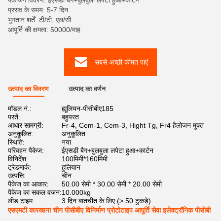
पैकेजिंग विवरण: ईएसडी बैग+बुलबुला लपेटा हुआ+कार्टन
प्रसव के समय: 5-7 दिन
भुगतान शर्तें: टी/टी, एल/सी
आपूर्ति की क्षमता: 50000/माह
सबसे अच्छी कीमत पाएं
उत्पाद का विवरण
उत्पाद का वर्णन
मॉडल नं.:
ह्यूलियन-पीसीबीए185
परतें:
बहुपरत
आधार सामग्री:
Fr-4, Cem-1, Cem-3, Hight Tg, Fr4 हैलोजन मुक्त
अनुकूलित:
अनुकूलित
स्थिति:
नया
परिवहन पैकेज:
ईएसडी बैग+बुलबुला लपेटा हुआ+कार्टन
विनिर्देश:
100मिमी*160मिमी
ट्रेडमार्क:
हुलियान
उत्पत्ति:
चीन
पैकेज का आकार:
50.00 सेमी * 30.00 सेमी * 20.00 सेमी
पैकेज का सकल वजन:
10.000kg
लीड टाइम:
3 दिन बातचीत के लिए (> 50 टुकड़े)
एसएमटी कारखाना चीन पीसीबीए विनिर्माण प्रोटोटाइप आपूर्ति सेवा इलेक्ट्रॉनिक पीसीबी