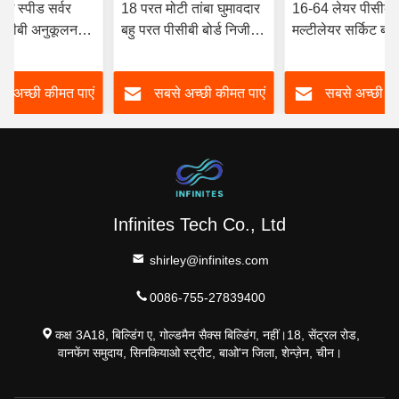
ाई स्पीड सर्वर
18 परत मोटी तांबा घुमावदार
16-64 लेयर पीसीबी
पीसीबी अनुकूलन
बहु परत पीसीबी बोर्ड निजी
मल्टीलेयर सर्किट बोर्
्ड
लेबल
कृत्रिम बुद्धि 5जी संच
े अच्छी कीमत पाएं
सबसे अच्छी कीमत पाएं
सबसे अच्छी की
Infinites Tech Co., Ltd
shirley@infinites.com
0086-755-27839400
कक्ष 3A18, बिल्डिंग ए, गोल्डमैन सैक्स बिल्डिंग, नहीं।18, सेंट्रल रोड,
वानफेंग समुदाय, सिनकियाओ स्ट्रीट, बाओ'न जिला, शेन्ज़ेन, चीन।