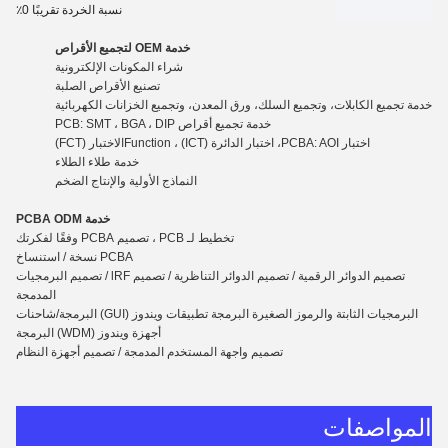
نسبة الخردة تقريبًا 0٪
خدمة OEM لتجميع الأقراص
شراء المكونات الإلكترونية
تصنيع الأقراص الصلبة
خدمة تجميع الكابلات، وتجميع السلك، ورق المعدن، وتجميع الخزانات الكهربائية
خدمة تجميع أقراص PCB: SMT ، BGA ، DIP
اختبار PCBA: AOI، اختبار الدائرة (ICT) ، Functio
n
الاختبار (FCT)
خدمة طلاء الطلاء
النماذج الأولية والإنتاج الضخم
خدمة PCBA ODM
تخطيط لـ PCB ، تصميم PCBA وفقًا لفكرتك
PCBA نسخة / استنساخ
تصميم الدوائر الرقمية / تصميم الدوائر التناظرية / تصميم lRF / تصميم البرمجيات
المدمجة
البرمجيات الثابتة والرموز الصغيرة البرمجة تطبيقات ويندوز (GUI) البرمجة/شاحنات
أجهزة ويندوز (WDM) البرمجة
تصميم واجهة المستخدم المدمجة / تصميم أجهزة النظام
المواصفات