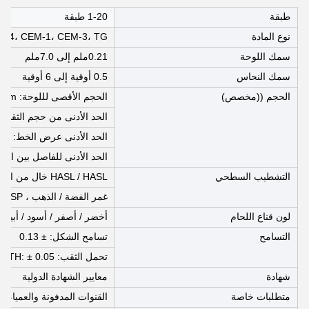
طبقة
1-20 طبقة
نوع المادة
FR-4، CEM-1، CEM-3، TG عالية، FR4 خالية من الهالوجين، رو
سمك اللوحة
0.21ملم إلى 7.0ملم
سمك النحاس
0.5 أوقية إلى 6 أوقية
الحجم ((مخصص)
الحجم الأقصى لللوحة: 580mm × 1100mm
الحد الأدنى من حجم الثقب: 0.2 ملم (8 مل
الحد الأدنى عرض الخط: 4 مليمتر (0.1 ملم)
الحد الأدنى للفاصل بين الخطوط: 4 مليمتر 
التشطيب السطحي
HASL / HASL خال من الرصاص، HAL، القصدير الكيميائي،
غمر الفضة / الذهب ، OSP ، طلاء الذهب
لون قناع اللحام
أخضر / أصفر / أسود / أبيض 
التسامح
تسامح الشكل: ± 0.13
تحمل الثقب: PTH: ± 0.076 NPTH: ± 0.05
شهادة
معايير الشهادة الدولية
متطلبات خاصة
القنوات المدفونة والعمياء + 