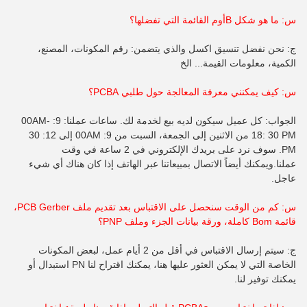
س: ما هو شكل B
أوم
القائمة التي تفضلها؟
ج: نحن نفضل تنسيق اكسل والذي يتضمن: رقم المكونات، المصنع،
الكمية، معلومات القيمة... الخ
س: كيف يمكنني معرفة المعالجة حول طلبي PCBA؟
الجواب: كل عميل سيكون لديه بيع لخدمة لك. ساعات عملنا: 9: 00AM-
18: 30 PM من الاثنين إلى الجمعة، السبت من 9: 00AM إلى 12: 30
PM. سوف نرد على بريدك الإلكتروني في 2 ساعة في وقت
عملنا.ويمكنك أيضاً الاتصال بمبيعاتنا عبر الهاتف إذا كان هناك أي شيء
عاجل.
س: كم من الوقت سنحصل على الاقتباس بعد تقديم ملف PCB Gerber،
قائمة Bom كاملة، ورقة بيانات الجزء وملف PNP؟
ج: سيتم إرسال الاقتباس في أقل من 2 أيام عمل، لبعض المكونات
الخاصة التي لا يمكن العثور عليها هنا، يمكنك اقتراح لنا PN استبدال أو
يمكنك توفير لنا.