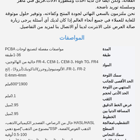
الفعالة، ولكن أيضا لأن لدينا أحدث ومتطورة الآلات،فريق فني ماهر
وسلسلة توريد ناضجة.
نحن ملتزمون بالسعي النهائي لجودة المنتج وكفاءته، وتوفير حلول موثوقة
للغاية للعملاء في جميع أنحاء العالم.إذا كان لديك أي أسئلة يرجى زيارة
صالة العرض على الانترنت لدينا أو الاتصال بنا لمزيد من التفاصيل.
المواصفات
المدة
مواصفات مفصلة لتصنيع لوحات PCBA
طبقة
6
1-3
طبقة
FR-4، CEM-1، CEM-3، High TG، FR4 خالية من الهالوجين،
المواد
FR-1، FR-2، الألومنيوم
(روجرز)
التاكونيك
(أيزولا) ، إلخ
سمك اللوحة
0.4mm-4mm
الحد الأقصى للجانب
1900*600ملم
المنتهي من اللوحة
الحد الأدنى لحجم
1
0.
ملم
الثقب
عرض الخط الدقيق
2.95
ميل
المسافة الدنيا بين
2.95
ميل
الخطوط
التشطيب/معالجة
HASL/HASL خال من الرصاص، القصدير الكيميائي
/
الذهب،
السطح
الذهب الغوص
/
الفضة، 0
SP
"مصنوع من الذهب"
إصبع ذهبي
سمك النحاس
0.5-100 أوقية