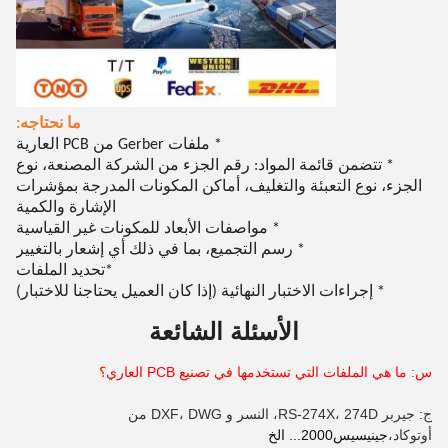
ما نحتاجه:
* ملفات Gerber من PCB العارية
* تتضمن قائمة المواد: رقم الجزء من الشركة المصنعة، نوع
الجزء، نوع التعبئة والتغليف، أماكن المكونات المدرجة بمؤشرات
الإشارة والكمية
* مواصفات الأبعاد للمكونات غير القياسية
* رسم التجميع، بما في ذلك أي إشعار بالتغيير
تحديد الملفات
*
* إجراءات الاختبار النهائية (إذا كان العميل يحتاجنا للاختبار)
الأسئلة الشائعة
س: ما هي الملفات التي تستخدمها في تصنيع PCB العاري؟
ج: جيربر RS-274X، 274D، النسر و DXF، DWG من
أوتوكاد،
جينيسيس2000... الخ