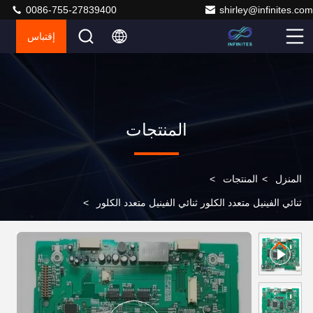
0086-755-27839400
shirley@infinites.com
إقتباس
المنتجات
المنزل
>
المنتجات
>
ثنائي الفينيل متعدد الكلور ثنائي الفينيل متعدد الكلور
>
صناعة SMT للوحة الدائرة PCB SMT معالجة لوحة PCB خدمة
واحدة تصنيع تجميع مصنع PCBA المورد، توفير Gerber، بوم