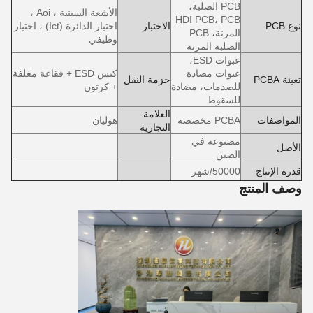
PCB الصلبة،
الأشعة السينية ، Aoi ،
HDI PCB، PCB
نوع PCB
الاختبار
اختبار الدائرة (Ict) ، اختبار
المرنة، PCB
وظيفي
الصلبة المرنة
عبوات ESD،
عبوات مضادة
كيس ESD + فقاعة مغلفة
تعبئة PCBA
حزمة النقل
للصدمات، مضادة
+ كرتون
للسقوط
العلامة
المواصفات
PCBA مخصصة
هوليان
التجارية
مصنوعة في
الأصل
الصين
قدرة الإنتاج
50000/شهر
وصف المنتج