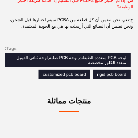
س: إذا تم اختبار جميع PCBAs قبل التسليم إذا قدمنا طريقة اختبار
الوظيفة؟
ج:نعم، نحن نضمن أن كل قطعة من PCBA سيتم اختبارها قبل الشحن،
ونحن نضمن أن البضائع التي أرسلت بها هي مع الجودة المعتمدة.
Tags:
لوحة PCB متعددة الطبقات,لوحة PCB صلبة,لوحة ثنائي الفينيل
متعدد الكلور مخصصة
customized pcb board
rigid pcb board
منتجات مماثلة