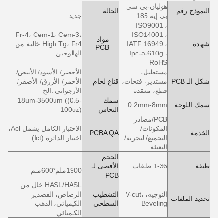
هوليان-بي سي
النموذج رقم
الحالة
بي إيه 185
جديد
ISO9001 ،
Fr-4، Cem-1، Cem-3،
ISO14001 ،
مواد
شهادة
IATF 16949 ،
High Tg، Fr4 خالية من
PCB
Ipc-a-610g ،
الهالوجين
RoHS
مستطيل،
الأخضر/ الأسود/ الأبيض/
شكل الـ PCB
مستدير، فتحات،
قناع لحام
الأحمر/ الأزرق/ الأصفر/
قطع، معقدة
الأرجواني..الخ
سمك
18um-3500um ((0.5-
سمك اللوحة
0.2mm-8mm
النحاس
100oz)
PCB/مصادر
المكونات/
الاختبار الكامل يشمل Aoi،
الخدمة
PCBA QA
التجميع/التجربة/
اختبار الدائرة (Ict)
التعبئة
الحجم
طبقة
1-36 طبقات
الأقصى لـ
1900ملم*600ملم
PCB
HASL/HASL خال من
التوجيه، V-cut،
التشطيب
الرصاص، القصدير
تحديد الملفات
Beveling
السطحي
الكيميائي، الذهب
الكيميائي