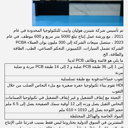
تم تأسيس شركة شينزن هوليان واييب للتكنولوجيا المحدودة في عام
2011 ، مع ورشة عمل إنتاج تبلغ 5000 متر مربع و 600 موظف. في عام
2023 ، ستصل مبيعات الشركة إلى 300 مليون يوان.العملاء PCBA
الشركة تشمل السيارات، الكمبيوتر، التحكم الصناعي، الطب، الطاقة
والطاقة، الخ.
ما يلي هو قائمة وظائف PCB لدينا:
من 1 إلى 36 طبقة PCB صلبة و 2 إلى 14 طبقة PCB مرنة و صلبة
مرنة
ثقوب عمياء/مدفونة مع طبقة تسلسلية
HDI تقوم ببناء تكنولوجيا حفرة صغيرة مع ملء النحاس الصلب من خلال
الثقوب
· التعبئة مع إيقاف التشغيل و غير إيقاف التشغيل في تكنولوجيا الصمامات
النحاس الثقيل يصل وزنه إلى 12 أوقية سمك الصفيحة يصل إلى 6.5 ملم
حجم اللوحة يصل إلى 1010 × 610 ملم
المواد الخاصة والهياكل المختلطة
المشترين في السوق الدولية يختاروننا ليس فقط بسبب قدرتنا على الإنتاج