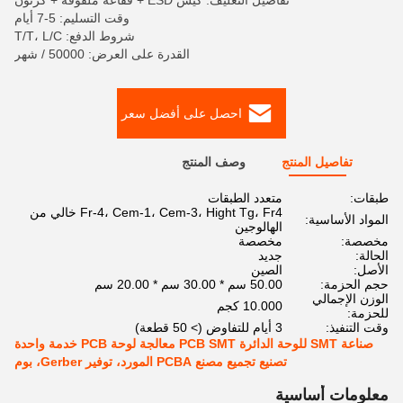
تفاصيل التغليف: كيس ESD + فقاعة ملفوفة + كرتون
وقت التسليم: 5-7 أيام
شروط الدفع: T/T، L/C
القدرة على العرض: 50000 / شهر
احصل على أفضل سعر
تفاصيل المنتج
وصف المنتج
طبقات:
متعدد الطبقات
Fr-4، Cem-1، Cem-3، Hight Tg، Fr4 خالي من
المواد الأساسية:
الهالوجين
مخصصة:
مخصصة
الحالة:
جديد
الأصل:
الصين
حجم الحزمة:
50.00 سم * 30.00 سم * 20.00 سم
الوزن الإجمالي
10.000 كجم
للحزمة:
وقت التنفيذ:
3 أيام للتفاوض (> 50 قطعة)
صناعة SMT للوحة الدائرة PCB SMT معالجة لوحة PCB خدمة واحدة
تصنيع تجميع مصنع PCBA المورد، توفير Gerber، بوم
معلومات أساسية