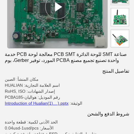
صناعة SMT للوحة الدائرة PCB SMT معالجة لوحة PCB خدمة
واحدة تصنيع تجميع مصنع PCBA المورد، توفير Gerber، بوم
تفاصيل المنتج
مكان المنشأ: الصين
اسم العلامة التجارية: HUALIAN
إصدار الشهادات: RoHS, ISO
رقم الموديل: هواليان-PCBA185
الوثيقة:
Introduction of Hualian(1)....).pptx
شروط الدفع والشحن
الحد الأدنى لكمية: قطعة واحدة
الأسعار: 0.04usd-1usd/pcs