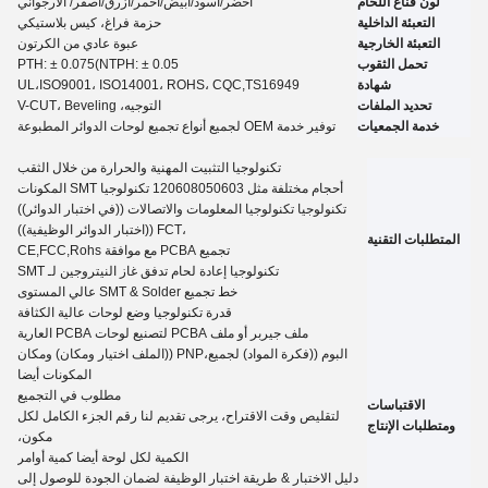
لون قناع اللحام
أخضر/أسود/أبيض/أحمر/أزرق/اصفر
/ الأرجواني
التعبئة الداخلية
حزمة فراغ، كيس بلاستيكي
التعبئة الخارجية
عبوة عادي من الكرتون
تحمل الثقوب
(NTPH: ± 0.05
5
PTH: ± 0.07
شهادة
,TS16949
ISO9001، ISO14001، ROHS، CQC
UL،
تحديد الملفات
التوجيه، V-CUT، Beveling
خدمة الجمعيات
توفير خدمة OEM لجميع أنواع تجميع لوحات الدوائر المطبوعة
تكنولوجيا التثبيت المهنية والحرارة من خلال الثقب
أحجام مختلفة مثل 120608050603 تكنولوجيا SMT المكونات
تكنولوجيا تكنولوجيا المعلومات والاتصالات ((في اختبار الدوائر))
،FCT ((اختبار الدوائر الوظيفية))
المتطلبات التقنية
تجميع PCBA مع موافقة CE,FCC,Rohs
تكنولوجيا إعادة لحام تدفق غاز النيتروجين لـ SMT
خط تجميع SMT & Solder عالي المستوى
قدرة تكنولوجيا وضع لوحات عالية الكثافة
ملف جيربر أو ملف PCBA لتصنيع لوحات PCBA العارية
البوم ((فكرة المواد) لجميع،PNP ((الملف اختيار ومكان) ومكان
المكونات أيضا
مطلوب في التجميع
الاقتباسات
لتقليص وقت الاقتراح، يرجى تقديم لنا رقم الجزء الكامل لكل
ومتطلبات الإنتاج
مكون،
الكمية لكل لوحة أيضا كمية
أوامر
دليل الاختبار
&
طريقة اختبار الوظيفة لضمان الجودة للوصول إلى