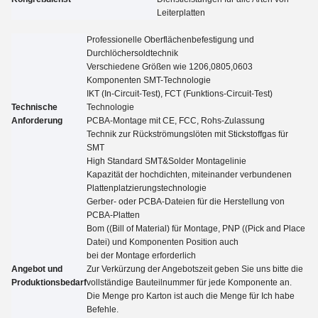
Leiterplatten
Professionelle Oberflächenbefestigung und
Durchlöchersoldtechnik
Verschiedene Größen wie 1206,0805,0603
Komponenten SMT-Technologie
IKT (In-Circuit-Test), FCT (Funktions-Circuit-Test)
Technische
Technologie
Anforderung
PCBA-Montage mit CE, FCC, Rohs-Zulassung
Technik zur Rückströmungslöten mit Stickstoffgas für
SMT
High Standard SMT&Solder Montagelinie
Kapazität der hochdichten, miteinander verbundenen
Plattenplatzierungstechnologie
Gerber- oder PCBA-Dateien für die Herstellung von
PCBA-Platten
Bom ((Bill of Material) für Montage, PNP ((Pick and Place
Datei) und Komponenten Position auch
bei der Montage erforderlich
Angebot und
Zur Verkürzung der Angebotszeit geben Sie uns bitte die
Produktionsbedarf
vollständige Bauteilnummer für jede Komponente an.
Die Menge pro Karton ist auch die Menge für
Ich habe
Befehle.