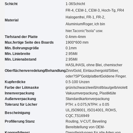
Schicht
1-3
6
Schicht
FR-4, CEM-1, CEM-3, Hoch-Tg, FR4
Halogenfrei, FR-1, FR-2,
Material
Aluminium
Roger, ich bin
hier.
Taconic
"Isola" usw.
Tiefstand der Platte
0.4mm-4mm
Max.fertige Seite des Boards
1900*600 mm
Min. Bohrungsgröße
0.
1
mm
Min. Liniebreite
2.95
Mil
Min. Linienabstand
2.95
Mil
HASL/HASL ohne Blei, chemischer
Oberflächenveredelung/Behandlung
Zinn
/
Gold, Eintauchergold
/
Silber,
oder?
SP
"Goldplattiert
Goldene Finger.
Kupferdicke
0.5-100 Unzen
Farbe der Lötmaske
grün/schwarz/weiß/rot/blau/gelb
/violett
Innenverpackung
Vakuumverpackung, Plastiktüte
Außenverpackung
Standardkartonverpackung
Toleranz für Löcher
PTH: ± 0.07
5
,NTPH: ± 0.05
UL,
ISO9001, ISO14001, ROHS,
Bescheinigung
CQC
,TS16949
Profilierung Stanz
Routing, V-CUT, Beveling
Bereitstellung von OEM-
Kongreßdienst
Dienstleistungen für alle Arten von