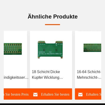
Ähnliche Produkte
18 Schicht Dicke
16-64 Schicht-P
windigkeitsserver
Kupfer Wicklung
Mehrschicht-
dplatte PCB-
Mehrschicht PCB
Leiterplatte Prob
 Mehrfeld
Board Privatetikett
Künstliche Intell
ten Sie besten Preis
Erhalten Sie besten
Erhalten Sie
5g-Kommunikati