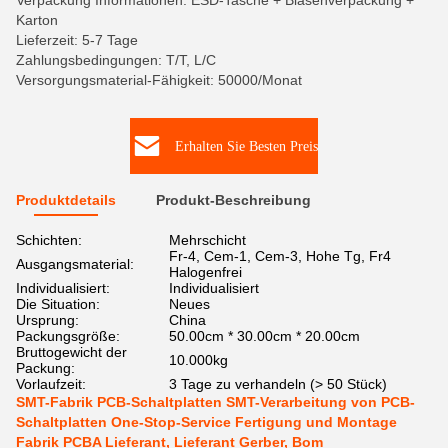
Verpackung Informationen: ESD-Tasche + Blasenverpackung +
Karton
Lieferzeit: 5-7 Tage
Zahlungsbedingungen: T/T, L/C
Versorgungsmaterial-Fähigkeit: 50000/Monat
Erhalten Sie Besten Preis
Produktdetails
Produkt-Beschreibung
Schichten:
Mehrschicht
Fr-4, Cem-1, Cem-3, Hohe Tg, Fr4
Ausgangsmaterial:
Halogenfrei
Individualisiert:
Individualisiert
Die Situation:
Neues
Ursprung:
China
Packungsgröße:
50.00cm * 30.00cm * 20.00cm
Bruttogewicht der
10.000kg
Packung:
Vorlaufzeit:
3 Tage zu verhandeln (> 50 Stück)
SMT-Fabrik PCB-Schaltplatten SMT-Verarbeitung von PCB-
Schaltplatten One-Stop-Service Fertigung und Montage
Fabrik PCBA Lieferant, Lieferant Gerber, Bom