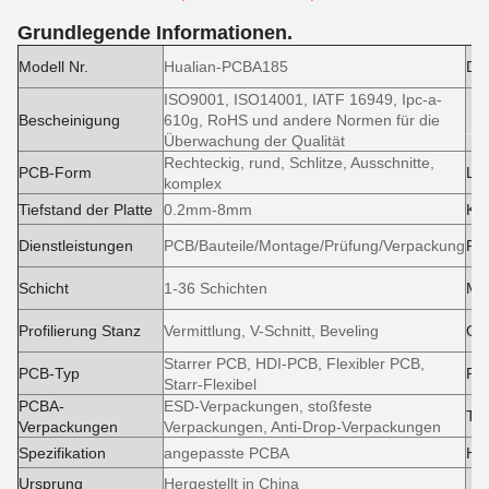
Grundlegende Informationen.
Modell Nr.
Hualian-PCBA185
Die
ISO9001, ISO14001, IATF 16949, Ipc-a-
Bescheinigung
610g, RoHS und andere Normen für die
Überwachung der Qualität
Rechteckig, rund, Schlitze, Ausschnitte,
PCB-Form
Lö
komplex
Tiefstand der Platte
0.2mm-8mm
Kup
Dienstleistungen
PCB/Bauteile/Montage/Prüfung/Verpackung
PC
Schicht
1-36 Schichten
Ma
Profilierung Stanz
Vermittlung, V-Schnitt, Beveling
Obe
Starrer PCB, HDI-PCB, Flexibler PCB,
PCB-Typ
Pr
Starr-Flexibel
PCBA-
ESD-Verpackungen, stoßfeste
Tra
Verpackungen
Verpackungen, Anti-Drop-Verpackungen
Spezifikation
angepasste PCBA
Ha
Ursprung
Hergestellt in China