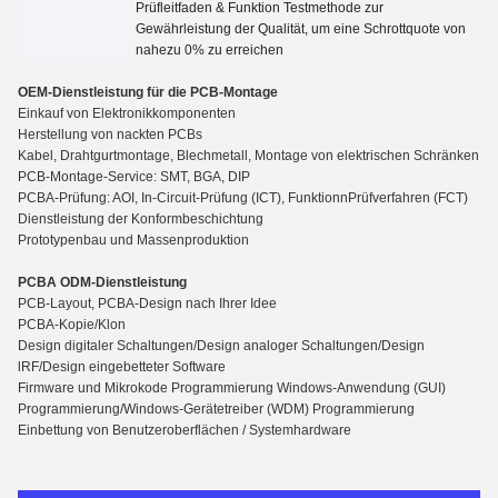
Prüfleitfaden
&
Funktion Testmethode zur
Gewährleistung der Qualität, um eine Schrottquote von
nahezu 0% zu erreichen
OEM-Dienstleistung für die PCB-Montage
Einkauf von Elektronikkomponenten
Herstellung von nackten PCBs
Kabel, Drahtgurtmontage, Blechmetall, Montage von elektrischen Schränken
PCB-Montage-Service: SMT, BGA, DIP
PCBA-Prüfung: AOI, In-Circuit-Prüfung (ICT), Funktion
n
Prüfverfahren (FCT)
Dienstleistung der Konformbeschichtung
Prototypenbau und Massenproduktion
PCBA ODM-Dienstleistung
PCB-Layout, PCBA-Design nach Ihrer Idee
PCBA-Kopie/Klon
Design digitaler Schaltungen/Design analoger Schaltungen/Design
lRF/Design eingebetteter Software
Firmware und Mikrokode Programmierung Windows-Anwendung (GUI)
Programmierung/Windows-Gerätetreiber (WDM) Programmierung
Einbettung von Benutzeroberflächen / Systemhardware