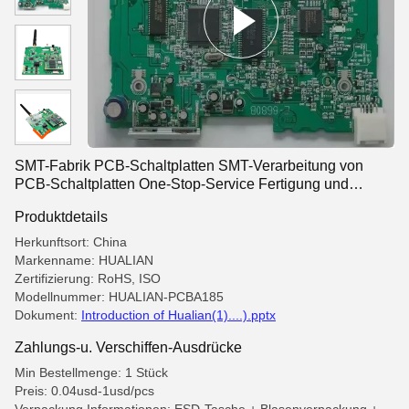
SMT-Fabrik PCB-Schaltplatten SMT-Verarbeitung von
PCB-Schaltplatten One-Stop-Service Fertigung und
Montage Fabrik PCBA Lieferant, Lieferant Gerber, Bom
Produktdetails
Herkunftsort: China
Markenname: HUALIAN
Zertifizierung: RoHS, ISO
Modellnummer: HUALIAN-PCBA185
Dokument:
Introduction of Hualian(1)....).pptx
Zahlungs-u. Verschiffen-Ausdrücke
Min Bestellmenge: 1 Stück
Preis: 0.04usd-1usd/pcs