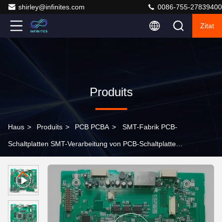
shirley@infinites.com
0086-755-27839400
Zitat
Produits
Haus
>
Produits
>
PCB PCBA
>
SMT-Fabrik PCB-
Schaltplatten SMT-Verarbeitung von PCB-Schaltplatten
One-Stop-Service Fertigung und Montage Fabrik PCBA
Lieferant, Lieferant Gerber, Bom