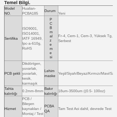
Temel Bilgi.
Model
Hualian-
Durum
NO.
PCBA185
Yeni
P
C
B
ISO9001,
m
ISO14001,
Fr-4, Cem-1, Cem-3, Yüksek Tg, F
al
Sertifika
IATF 16949,
z
Serbest
Ipc-a-610g,
e
RoHS
m
e
si
Dikdörtgen,
yuvarlak,
Lehim
PCB şekli
yuvarlak,
Yeşil/Siyah/Beyaz/Kırmızı/Mavi/Sarı
maske
kesik,
karmaşık
Tahta
Bakır
0.2mm-8mm
18um-3500um ((0.5- 100oz)
kalınlığı
kalınlığı
PCB /
Bileşen
PCBA
Hizmet
kaynakları /
Tam Test Aoi dahil, devrede Test (Ic
QA
Montaj / Test