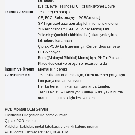
teknolojisi
ICT ((Devre Testinde),FCT ((Funksiyonel Dövre
Teknik Gereklilik
Testinde) teknolojisi
CE, FCC, Rohs onayıyla PCBA montajı
SMT için azot gazı geri akış lehimleme teknolojisi
Yüksek Standartlı SMT & Solder Montaj Lini
Yüksek yoğunluklu birbirine bağlı kart yerleştirme
teknolojisi kapasitesi
Çıplak PCBA kartı üretimi için Gerber dosyası veya
PCBA dosyası
Bom ((Materyal Bildirisi) Montaj için, PNP ((Pick and
Place dosyası) ve bileşenler pozisyonu da
İndirim ve Üretim
Montaj için gerekli
Gereksinimleri
Teklif süresini kısaltmak için, lütfen bize her parça için
tam parça numarasını verin.
Her karton için miktar aynı zamanda
Emirler.
Test Kılavuzu
&
Fonksiyon Kaliteyi% 0'a yakın hurda
oranına ulaştırmak için test yöntemi
PCB Montajı OEM Servisi
Elektronik Bileşenler Malzeme Alımları
Çıplak PCB imalatı
Kablolar, kablolar, metal tabakası, elektrikli kabine montajı
PCB Montaj Hizmetleri: SMT, BGA, DIP