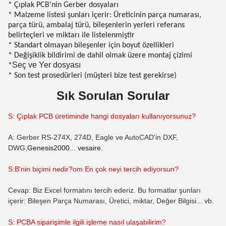
* Çıplak PCB'nin Gerber dosyaları
* Malzeme listesi şunları içerir: Üreticinin parça numarası,
parça türü, ambalaj türü, bileşenlerin yerleri referans
belirteçleri ve miktarı ile listelenmiştir
* Standart olmayan bileşenler için boyut özellikleri
* Değişiklik bildirimi de dahil olmak üzere montaj çizimi
Seç ve Yer dosyası
*
* Son test prosedürleri (müşteri bize test gerekirse)
Sık Sorulan Sorular
S: Çıplak PCB üretiminde hangi dosyaları kullanıyorsunuz?
A: Gerber RS-274X, 274D, Eagle ve AutoCAD'in DXF,
DWG,
Genesis2000... vesaire.
S:B'nin biçimi nedir?
om
En çok neyi tercih ediyorsun?
Cevap: Biz Excel formatını tercih ederiz. Bu formatlar şunları
içerir: Bileşen Parça Numarası, Üretici, miktar, Değer Bilgisi... vb.
S: PCBA siparişimle ilgili işleme nasıl ulaşabilirim?