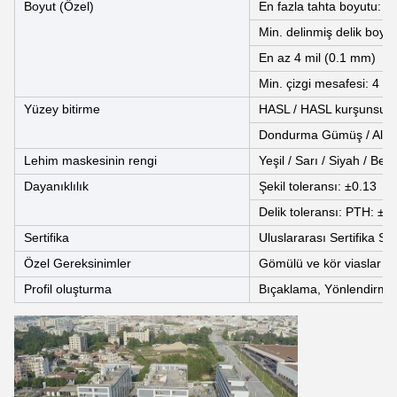
Boyut (Özel)
En fazla tahta boyutu:
Min. delinmiş delik boyu
En az 4 mil (0.1 mm)
Min. çizgi mesafesi: 4 m
Yüzey bitirme
HASL / HASL kurşunsuz,
Dondurma Gümüş / Altın,
Lehim maskesinin rengi
Yeşil / Sarı / Siyah / Bey
Dayanıklılık
Şekil toleransı: ±0.13
Delik toleransı: PTH: ±
Sertifika
Uluslararası Sertifika Sta
Özel Gereksinimler
Gömülü ve kör viaslar +
Profil oluşturma
Bıçaklama, Yönlendirme,