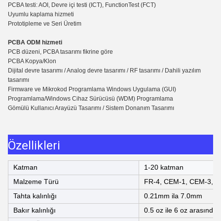
PCBA testi: AOI, Devre içi testi (ICT), Functio
n
Test (FCT)
Uyumlu kaplama hizmeti
Prototipleme ve Seri Üretim
PCBA ODM hizmeti
PCB düzeni, PCBA tasarımı fikrine göre
PCBA Kopya/Klon
Dijital devre tasarımı / Analog devre tasarımı / RF tasarımı / Dahili yazılım
tasarımı
Firmware ve Mikrokod Programlama Windows Uygulama (GUI)
Programlama/Windows Cihaz Sürücüsü (WDM) Programlama
Gömülü Kullanıcı Arayüzü Tasarımı / Sistem Donanım Tasarımı
Özellikleri
Katman
1-20 katman
Malzeme Türü
FR-4, CEM-1, CEM-3, Y
Tahta kalınlığı
0.21mm ila 7.0mm
Bakır kalınlığı
0.5 oz ile 6 oz arasında