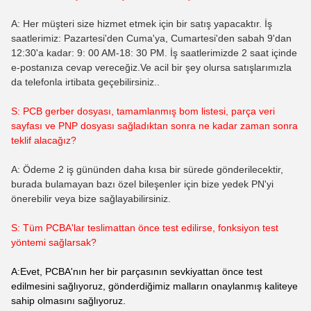
A: Her müşteri size hizmet etmek için bir satış yapacaktır. İş
saatlerimiz: Pazartesi'den Cuma'ya, Cumartesi'den sabah 9'dan
12:30'a kadar: 9: 00 AM-18: 30 PM. İş saatlerimizde 2 saat içinde
e-postanıza cevap vereceğiz.Ve acil bir şey olursa satışlarımızla
da telefonla irtibata geçebilirsiniz..
S: PCB gerber dosyası, tamamlanmış bom listesi, parça veri
sayfası ve PNP dosyası sağladıktan sonra ne kadar zaman sonra
teklif alacağız?
A: Ödeme 2 iş gününden daha kısa bir sürede gönderilecektir,
burada bulamayan bazı özel bileşenler için bize yedek PN'yi
önerebilir veya bize sağlayabilirsiniz.
S: Tüm PCBA'lar teslimattan önce test edilirse, fonksiyon test
yöntemi sağlarsak?
A:Evet, PCBA'nın her bir parçasının sevkiyattan önce test
edilmesini sağlıyoruz, gönderdiğimiz malların onaylanmış kaliteye
sahip olmasını sağlıyoruz.