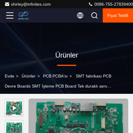
shirley@infinites.com
0086-755-27839400
Fiyat Teklifi
Ürünler
Evde
>
Ürünler
>
PCB PCBA'sı
>
SMT fabrikası PCB
Devre Boards SMT İşleme PCB Board Tek duraklı servis
Üretim Montaj Fabrikası PCBA Tedarikçisi, Gerber, Bom
sağlayın