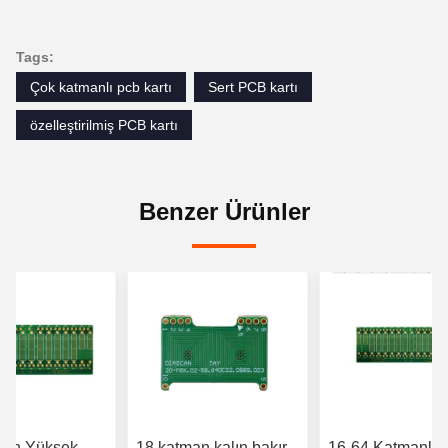
Tags:
Çok katmanlı pcb kartı
Sert PCB kartı
özelleştirilmiş PCB kartı
Benzer Ürünler
man Yüksek
18 katman kalın bakır
16-64 Katmanlı