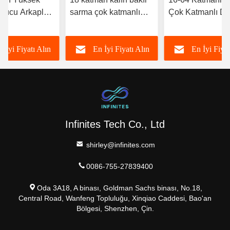
unucu Arkaplan
sarma çok katmanlı
Çok Katmanlı De
lleştirme
PCB kartı özel etiket
Tablosu Örnek Y
lan
Zeka 5g İletişim
n İyi Fiyatı Alın
En İyi Fiyatı Alın
En İyi Fiyat
Infinites Tech Co., Ltd
shirley@infinites.com
0086-755-27839400
Oda 3A18, A binası, Goldman Sachs binası, No.18,
Central Road, Wanfeng Topluluğu, Xinqiao Caddesi, Bao'an
Bölgesi, Shenzhen, Çin.