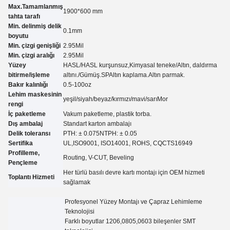
Max.Tamamlanmış
1900*600 mm
tahta tarafı
Min. delinmiş delik
0.
1
mm
boyutu
Min. çizgi genişliği
2.95
Mil
Min. çizgi aralığı
2.95
Mil
Yüzey
HASL/HASL kurşunsuz,Kimyasal teneke
/
Altın, daldırma
bitirme/işleme
altını.
/
Gümüş.
SP
Altın kaplama.
Altın parmak.
Bakır kalınlığı
0.5-100oz
Lehim maskesinin
yeşil/siyah/beyaz/kırmızı/mavi/sarı
Mor
rengi
İç paketleme
Vakum paketleme, plastik torba.
Dış ambalaj
Standart karton ambalajı
Delik toleransı
PTH: ± 0.07
5
NTPH: ± 0.05
Sertifika
UL,
ISO9001, ISO14001, ROHS, CQC
TS16949
Profilleme,
Routing, V-CUT, Beveling
Pençleme
Her türlü basılı devre kartı montajı için OEM hizmeti
Toplantı Hizmeti
sağlamak
Profesyonel Yüzey Montajı ve Çapraz Lehimleme
Teknolojisi
Farklı boyutlar 1206,0805,0603 bileşenler SMT