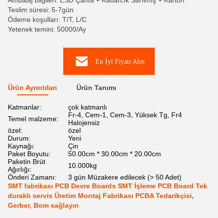
Ambalaj bilgileri: ESD Çanta + Kabarcık Sarılmış + Karton
Teslim süresi: 5-7gün
Ödeme koşulları: T/T, L/C
Yetenek temini: 50000/Ay
En İyi Fiyatı Alın
Ürün Ayrıntıları
Ürün Tanımı
Katmanlar:
çok katmanlı
Fr-4, Cem-1, Cem-3, Yüksek Tg, Fr4
Temel malzeme:
Halojensiz
özel:
özel
Durum:
Yeni
Kaynağı:
Çin
Paket Boyutu:
50.00cm * 30.00cm * 20.00cm
Paketin Brüt
10.000kg
Ağırlığı:
Önderi Zamanı:
3 gün Müzakere edilecek (> 50 Adet)
SMT fabrikası PCB Devre Boards SMT İşleme PCB Board Tek
duraklı servis Üretim Montaj Fabrikası PCBA Tedarikçisi,
Gerber, Bom sağlayın