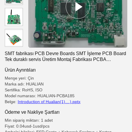
SMT fabrikası PCB Devre Boards SMT İşleme PCB Board
Tek duraklı servis Üretim Montaj Fabrikası PCBA
Tedarikçisi, Gerber, Bom sağlayın
Ürün Ayrıntıları
Menşe yeri: Çin
Marka adı: HUALIAN
Sertifika: RoHS, ISO
Model numarası: HUALIAN-PCBA185
Belge:
Introduction of Hualian(1)....).pptx
Ödeme ve Nakliye Şartları
Min sipariş miktarı: 1 adet
Fiyat: 0.04usd-1usd/pcs