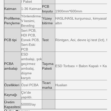
/ Paket
PCB
Katman
1-36 Katman
boyutu
1900mm*600mm
Yönlendirme,
Profilleme,
Yüzey
HASL/HASL kurşunsuz, kimyasal te
V kesimi,
Pençleme
bitirme
altın
Beveling
Sert PCB,
HDI PCB,
PCB tipi
Esnek PCB,
Test
Röntgen, Aoi, devre içi test (Ict), fo
Sert-Eski
PCB
ESD
ambalajı, şok
PCBA
geçirmez
Taşıma
ESD Torbası + Balon Kapalı + Kart
ambalajı
ambalaj,
Paketi
düşme
karşıtı
Ticari
Özellikleri
Özel PCBA
Hualian
marka
Çin'de
Kaynağı
yapıldı.
Üretim
50000/ay
Kapasitesi