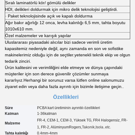
Sıralı laminatörlü kör/ gömülü delikler
HDI, delikleri doldurmak için mikro delik teknolojisi geliştirdi.
· Paket teknolojisinde açık ve kapalı doldurma
Ağır bakır ağırlığı 12 onca, levha kalınlığı 6,5 mm, tahta boyutu
1010x610 mm.
Özel malzemeler ve karışık yapılar
Uluslararası piyasadaki alıcılar bizi sadece verimli üretim
kapasitemiz nedeniyle değil, aynı zamanda en son ve sofistike
makinelerimiz olduğu için de seçtiler.yetenekli teknik ekip ve olgun
tedarik zinciri.
Ürün kalitesini ve verimliliğini elde etmeye ve dünya çapındaki
müşteriler için son derece güvenilir çözümler sunmaya
kararlıyız.Herhangi bir sorunuz varsa lütfen online salonumuzu
ziyaret edin veya daha fazla ayrıntı için bizimle iletişime geçin..
Özellikleri
Süre
PCBA kart üretiminin ayrıntılı özellikleri
Katman
1-3
6
katman
FR-4, CEM-1, CEM-3, Yüksek TG, FR4 Halogensiz, FR-
Malzeme
1, FR-2, Alüminyum
Rogers,
Takonik
,Isola..etc.
Tahta kalınlığı
0.4mm-4mm