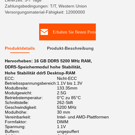
Lieferzeit: 5-7 Tage
Zahlungsbedingungen: T/T, Western Union
Versorgungsmaterial-Fähigkeit: 12000000
Erhalten Sie Besten Preis
Produktdetails
Produkt-Beschreibung
Hervorheben:
16 GB DDR5 5200 MHz RAM
,
DDR5-Speichermodul hohe Stabilität
,
Hohe Stabilität ddr5 Desktop-RAM
ECC:
Nicht-ECC
Betriebsspannungsbereich:
1.1V bis 1.3V
Modulbreite:
133.35mm
Modulgewicht:
2.5G
Betriebstemperatur:
0°C zu 85°C
Schnittstelle:
262-Stift
Geschwindigkeit:
5200 MHz
Modulhöhe:
30 mm
Vereinbarkeit:
Intel- und AMD-Plattformen
Formfaktor:
DIMM
Spannung:
1.1V
Buffern:
ungepuffert