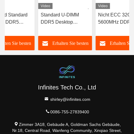
Video
Video
red Standard
Standard U-DIMM
Nicht ECC 32G
MM DDR5
DDR5 Desktop
5600MHz DDR5
 Speicher
Speicher 16 GB DDR5
Speichermodul 
z 16GB CL19
5600MHz RAM Nicht
DIMM für Dektop
halten Sie besten
Erhalten Sie besten
Erhalten Sie
ECC
Computer
Preis
Preis
Preis
Infinites Tech Co., Ltd
shirley@infinites.com
0086-755-27839400
Zimmer 3A18, Gebäude A, Goldman Sachs Gebäude,
Nr.18, Central Road, Wanfeng Community, Xinqiao Street,