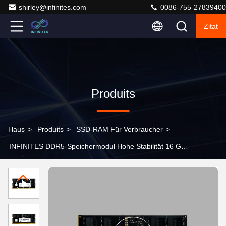
shirley@infinites.com
0086-755-27839400
Zitat
Produits
Haus
>
Produits
>
SSD-RAM Für Verbraucher
>
INFINITES DDR5-Speichermodul Hohe Stabilität 16 GB
DDR5 5200 MHz RAM