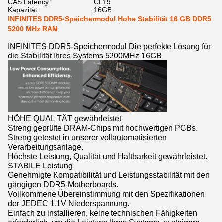
CAS Latency:
CL19
Kapazität:
16GB
INFINITES DDR5-Speichermodul Hohe Stabilität 16 GB DDR5
5200 MHz RAM
INFINITES DDR5-Speichermodul Die perfekte Lösung für
die Stabilität Ihres Systems 5200MHz 16GB
HÖHE QUALITÄT gewährleistet
Streng geprüfte DRAM-Chips mit hochwertigen PCBs.
Streng getestet in unserer vollautomatisierten
Verarbeitungsanlage.
Höchste Leistung, Qualität und Haltbarkeit gewährleistet.
STABILE Leistung
Genehmigte Kompatibilität und Leistungsstabilität mit den
gängigen DDR5-Motherboards.
Vollkommene Übereinstimmung mit den Spezifikationen
der JEDEC 1.1V Niederspannung.
Einfach zu installieren, keine technischen Fähigkeiten
erforderlich, um die Leistung Ihres Systems zu steigern.