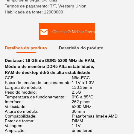
Tempo de entrega: 5-7 dias
Termos de pagamento: T/T, Western Union
Habilidade da fonte: 12000000
Obtenha O Melhor Preço
Detalhes do produto
Descrição do produto
Destacar:
16 GB de DDR5 5200 MHz de RAM
,
Módulo de memória DDR5 Alta estabilidade
,
RAM de desktop ddr5 de alta estabilidade
CCE:
Não-ECC
Faixa de tensão de funcionamento:
1.1V a 1.3V
Largura do módulo:
133.35mm
Peso do módulo:
2.5G
Temperatura de funcionamento:
0°C a 85°C
Interface:
262 pinos
Velocidade:
5200 MHz
Altura do módulo:
30 mm
Compatibilidade:
Plataformas Intel e AMD
Fator de forma:
DIMM
Voltagem:
1.1V
Ampliação:
unbuffered