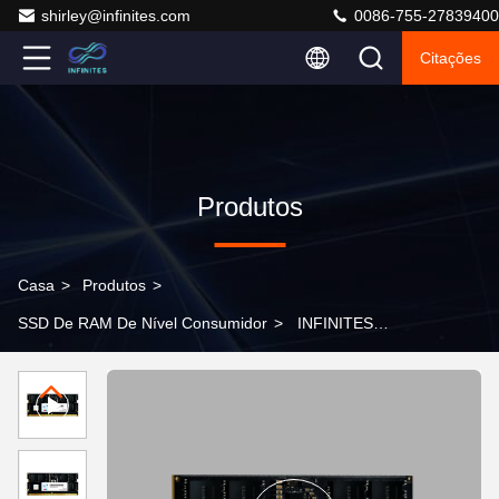
shirley@infinites.com
0086-755-27839400
Citações
Produtos
Casa
>
Produtos
>
SSD De RAM De Nível Consumidor
>
INFINITES
DDR5 Módulo de memória Alta estabilidade 16GB DDR5
5200MHz RAM