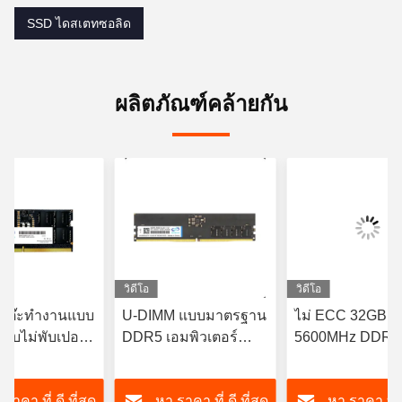
SSD ไดสเตทซอลิด
ผลิตภัณฑ์คล้ายกัน
วิดีโอ
วิดีโอ
่โต๊ะทํางานแบบ
U-DIMM แบบมาตรฐาน
ไม่ ECC 32GB
บไม่พับเปอร์
DDR5 เอมพิวเตอร์
5600MHz DDR5
รฐาน SO-
16GB DDR5 5600MHz
Memory Module 
5600MHz 16GB
แรม ไม่มี ECC
DIMM สําหรับ
ราคา ที่ ดี ที่สุด
หา ราคา ที่ ดี ที่สุด
หา ราคา ที่ ด
คอมพิวเตอร์ Dek