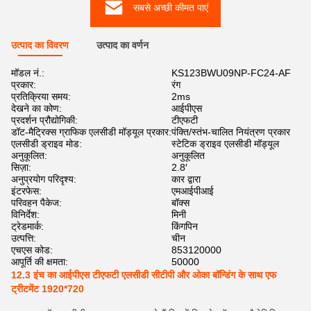
सबसे अच्छी कीमत पाएं
उत्पाद का विवरण
उत्पाद का वर्णन
मॉडल नं.:
KS123BWU09NP-FC24-AF
प्रकार:
रंग
प्रतिक्रिया समय:
2ms
देखने का कोण:
आईपीएस
प्रदर्शन प्रौद्योगिकी:
टीएफटी
डॉट-मैट्रिक्स ग्राफिक एलसीडी मॉड्यूल प्रकार:
पंक्ति/स्तंभ-चालित नियंत्रण प्रकार
एलसीडी ड्राइव मोड:
स्टेटिक ड्राइव एलसीडी मॉड्यूल
अनुकूलित:
अनुकूलित
सिज़ा:
2.8′
अनुप्रयोग परिदृश्य:
कार द्वारा
इंटरफेस:
एमआईपीआई
परिवहन पैकेज:
बॉक्स
विनिर्देश:
मिनी
ट्रेडमार्क:
किंगपिन
उत्पत्ति:
चीन
एचएस कोड:
853120000
आपूर्ति की क्षमता:
50000
12.3 इंच का आईपीएस टीएफटी एलसीडी सीटीपी और ओका बॉन्डिंग के साथ एफ
ट्रीटमेंट 1920*720