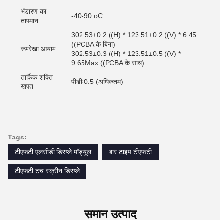
भंडारण का
-40-90 oC
तापमान
302.53±0.2 ((H) * 123.51±0.2 ((V) * 6.45
((PCBA के बिना)
रूपरेखा आयाम
302.53±0.3 ((H) * 123.51±0.5 ((V) *
9.65Max ((PCBA के साथ)
तार्किक शक्ति
पीडीः0.5 (अधिकतम)
खपत
Tags:
टीएफटी एलसीडी डिस्प्ले मॉड्यूल
बार टाइप टीएफटी
टीएफटी टच स्क्रीन डिस्प्ले
समान उत्पाद