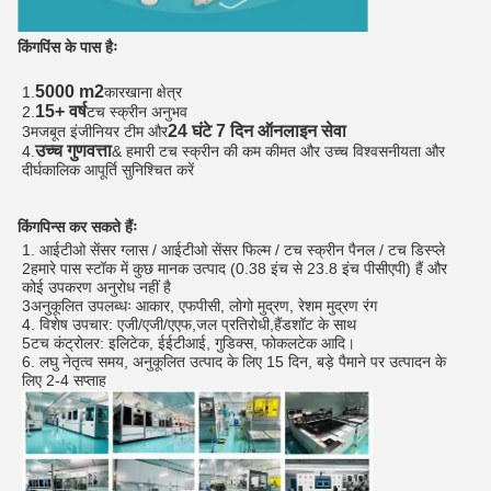
किंगपिंस के पास हैः
5000 m2
1.
कारखाना क्षेत्र
15+ वर्ष
2.
टच स्क्रीन अनुभव
24 घंटे 7 दिन ऑनलाइन सेवा
3मजबूत इंजीनियर टीम और
उच्च गुणवत्ता
4.
& हमारी टच स्क्रीन की कम कीमत और उच्च विश्वसनीयता और
दीर्घकालिक आपूर्ति सुनिश्चित करें
किंगपिन्स कर सकते हैंः
1. आईटीओ सेंसर ग्लास / आईटीओ सेंसर फिल्म / टच स्क्रीन पैनल / टच डिस्प्ले
2हमारे पास स्टॉक में कुछ मानक उत्पाद (0.38 इंच से 23.8 इंच पीसीएपी) हैं और
कोई उपकरण अनुरोध नहीं है
3अनुकूलित उपलब्धः आकार, एफपीसी, लोगो मुद्रण, रेशम मुद्रण रंग
4. विशेष उपचार: एजी/एजी/एएफ,जल प्रतिरोधी,हैंडशॉट के साथ
5टच कंट्रोलर: इलिटेक, ईईटीआई, गुडिक्स, फोकलटेक आदि।
6. लघु नेतृत्व समय, अनुकूलित उत्पाद के लिए 15 दिन, बड़े पैमाने पर उत्पादन के
लिए 2-4 सप्ताह