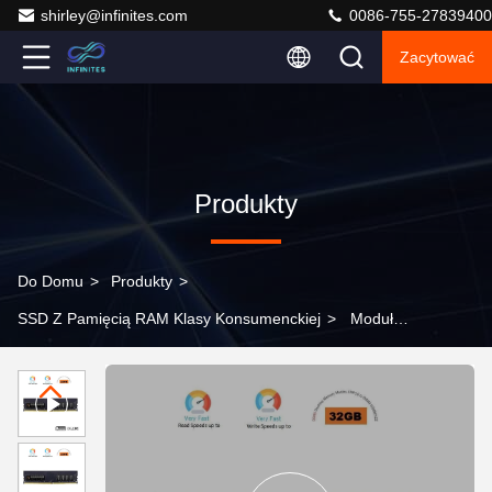
shirley@infinites.com
0086-755-27839400
Zacytować
Produkty
Do Domu
>
Produkty
>
SSD Z Pamięcią RAM Klasy Konsumenckiej
>
Moduł
pamięci DDR5 Przyszłość pamięci o wysokiej wydajności
dla komputerów i gier 1.1V 51.2 GB/s Intel AMD
Kompatybilny