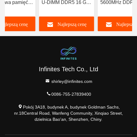
rdowa pamięć
U-DIMM DDR5 16 GB
5600MHz DDR5
MM DDR5
DDR5 5600 MHz RAM
Moduł pamięci U
z 16GB CL19
Nie ECC
DIMM Do Kompu
Najlepszą cenę
Najlepszą cenę
Najlepszą 
Dektop
Infinites Tech Co., Ltd
shirley@infinites.com
0086-755-27839400
Pokój 3A18, budynek A, budynek Goldman Sachs,
nr.18Central Road, Wanfeng Community, Xinqiao Street,
dzielnica Bao'an, Shenzhen, Chiny.