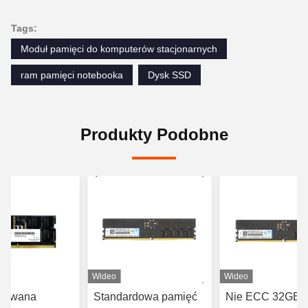
Tags:
Moduł pamięci do komputerów stacjonarnych
ram pamięci notebooka
Dysk SSD
Produkty Podobne
Wideo
Wideo
orowana
Standardowa pamięć
Nie ECC 32GB