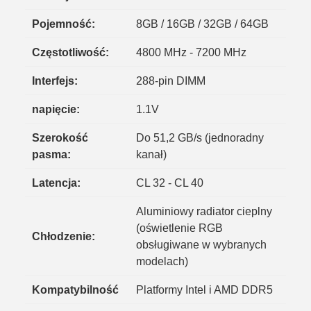
Pojemność:
8GB / 16GB / 32GB / 64GB
Częstotliwość:
4800 MHz - 7200 MHz
Interfejs:
288-pin DIMM
napięcie:
1.1V
Szerokość
Do 51,2 GB/s (jednoradny
pasma:
kanał)
Latencja:
CL 32 - CL 40
Aluminiowy radiator cieplny
(oświetlenie RGB
Chłodzenie:
obsługiwane w wybranych
modelach)
Kompatybilność
Platformy Intel i AMD DDR5