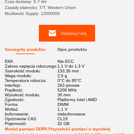
Czas dostawy: 5-7 dni
Zasady płatności: T/T, Western Union
Możliwość Supply: 12000000
Najlepszą Cenę
Szczegóły produktu
Opis produktu
EKK:
Nie-ECC
Zakres napięcia roboczego:
1,1 V do 1,3 V
Szerokość modułu:
133,35 mm
Waga modułu:
2,5 g
Temperatura robocza:
0°C do 85°C
Interfejs:
262-pinowe
Prędkość:
5200 MHz
Wysokość modułu:
30 mm
Zgodność:
Platformy Intel i AMD
Forma:
DIMM
Woltaż:
1,1 V
buforowanie:
niebuforowane
Opóźnienie CAS:
CL19
Pojemność:
32 GB
Moduł pamięci DDR5 Przyszłość pamięci o wysokiej