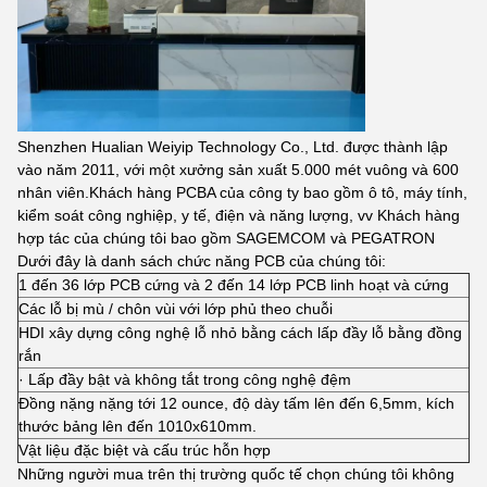
Shenzhen Hualian Weiyip Technology Co., Ltd. được thành lập
vào năm 2011, với một xưởng sản xuất 5.000 mét vuông và 600
nhân viên.Khách hàng PCBA của công ty bao gồm ô tô, máy tính,
kiểm soát công nghiệp, y tế, điện và năng lượng, vv Khách hàng
hợp tác của chúng tôi bao gồm SAGEMCOM và PEGATRON
Dưới đây là danh sách chức năng PCB của chúng tôi:
1 đến 36 lớp PCB cứng và 2 đến 14 lớp PCB linh hoạt và cứng
Các lỗ bị mù / chôn vùi với lớp phủ theo chuỗi
HDI xây dựng công nghệ lỗ nhỏ bằng cách lấp đầy lỗ bằng đồng
rắn
· Lấp đầy bật và không tắt trong công nghệ đệm
Đồng nặng nặng tới 12 ounce, độ dày tấm lên đến 6,5mm, kích
thước bảng lên đến 1010x610mm.
Vật liệu đặc biệt và cấu trúc hỗn hợp
Những người mua trên thị trường quốc tế chọn chúng tôi không