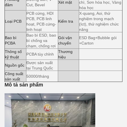
Xét mặt
chì, Sơn hóa học, Vàng
đâm
Cut, Bevel
hóa học
PCB cứng, HDI
X-quang, Aoi, thử
PCB, PCB linh
nghiệm trong mạch
Loại PCB
Kiểm tra
hoạt, PCB cứng-
(Ict), thử nghiệm chức
linh hoạt
năng
Bao bì ESD, bao
Bao bì
Gói vận
ESD Bag+Bubble gói
bì chống va
PCBA
chuyển
+Carton
chạm, chống rơi
Thông số
Thương
PCBA tùy chỉnh
kỹ thuật
hiệu
Được sản xuất
Nguồn gốc
tại Trung Quốc
Công suất
50000/tháng
sản xuất
Mô tả sản phẩm