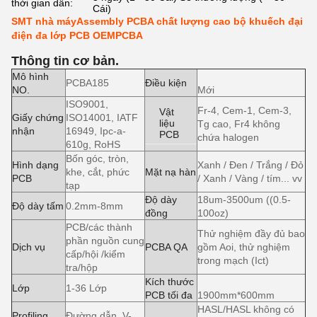
thời gian dẫn:
Cái)
SMT nhà máyAssembly PCBA chất lượng cao bộ khuếch đại
điện đa lớp PCB OEMPCBA
Thông tin cơ bản.
Mô hình
PCBA185
Điều kiện
NO.
Mới
ISO9001,
Fr-4, Cem-1, Cem-3,
Vật
Giấy chứng
ISO14001, IATF
liệu
Tg cao, Fr4 không
nhận
16949, Ipc-a-
PCB
chứa halogen
610g, RoHS
Bốn góc, tròn,
Hình dạng
Xanh / Đen / Trắng / Đỏ
khe, cắt, phức
Mặt nạ hàn
PCB
/ Xanh / Vàng / tím... vv
tạp
Độ dày
18um-3500um ((0.5-
Độ dày tấm
0.2mm-8mm
đồng
100oz)
PCB/các thành
Thử nghiệm đầy đủ bao
phần nguồn cung
Dịch vụ
PCBA QA
gồm Aoi, thử nghiệm
cấp/hội /kiểm
trong mạch (Ict)
tra/hộp
Kích thước
Lớp
1-36 Lớp
PCB tối đa
1900mm*600mm
HASL/HASL không có
Profiling
Đường dẫn, V-