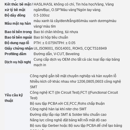
Kết thúc bề mặt /
HASL/HASL không có chì, Tin hóa học
/
Vàng, Vàng
xử lý bề mặt
ngâm
/
Bạc, O.
SP
"Màu vàng"
Ngón tay vàng.
Độ dày đồng
0.5-100oz
màu xanh lá cây/đen/trắng/đỏ/màu xanh dương/màu
Màu mặt nạ hàn
vàng
/ màu tím
Bao bì bên trong
Bao bì chân không, túi nhựa
Bao bì bên ngoài
Bao bì hộp tiêu chuẩn
Độ dung nạp lỗ
PTH: ± 0.07
5
NTPH: ± 0.05
Giấy chứng nhận
UL,
ISO9001, ISO14001, ROHS, CQC
TS16949
Profiling đâm
Đường dẫn, V-CUT, Beveling
Cung cấp dịch vụ OEM cho tất cả các loại lắp ráp bảng
Dịch vụ hội nghị
mạch in
Công nghệ gắn bề mặt chuyên nghiệp và hàn xuyên lỗ
Nhiều kích cỡ khác nhau như 1206,0805,0603 công nghệ
SMT
Công nghệ ICT ((In Circuit Test),FCT ((Functional Circuit
Yêu cầu kỹ
Test)
thuật
Bộ sưu tập PCBA với CE,FCC,Rohs chấp thuận
Công nghệ hàn lại khí nitơ cho SMT
Đường dây lắp ráp SMT & Solder tiêu chuẩn cao
Năng lực công nghệ đặt bảng kết nối mật độ cao
Bộ sưu tập Gerber hoặc Bộ sưu tập PCBA để chế tạo bảng