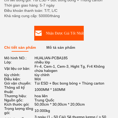
chi tiết đóng gói: Túi ESD + Bọc bong bóng + Thùng carton
Thời gian giao hàng: 5-7 ngày
Điều khoản thanh toán: T/T, L/C
Khả năng cung cấp: 50000/tháng
Nhận Được Giá Tốt Nhất
Chi tiết sản phẩm
Mô tả sản phẩm
Mô hình NO.:
HUALIAN-PCBA185
Lớp:
nhiều lớp
Fr-4, Cem-1, Cem-3, Hight Tg, Fr4 Không
Vật liệu cơ bản:
chứa halogen
tùy chỉnh:
tùy chỉnh
Điều kiện:
Mới
Gói vận chuyển:
Túi ESD + Bọc bong bóng + Thùng carton
Thông số kỹ
1000MM * 160MM
thuật:
Thương hiệu:
hoa liên
Nguồn gốc:
Trung Quốc
Kích thước gói:
50,00cm * 30,00cm * 20,00cm
Trọng lượng tổng
10.000kg
gói:
3 ngày (1 - 50 Cái) Sẽ thương lượng ( > 50