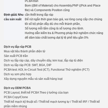
PCBA trần
Bom ((Bill of Material) cho Assembly,PNP ((Pick and Place
file) và Components Position cũng
Định giá& Nhu
cần thiết trong lắp ráp
cầu sản xuất
Để rút ngắn thời gian báo giá, vui lòng cung cấp cho chúng
tôi số bộ phận đầy đủ cho mỗi thành phần,
Số lượng mỗi tấm cũng là số lượng cho
lệnh.
Hướng dẫn kiểm tra
&
Phương pháp thử nghiệm chức năng
để đảm bảo chất lượng đạt tỷ lệ phế liệu gần 0%
Dịch vụ lắp ráp PCB
Mua vật liệu thành phần điện tử
Sản xuất PCB trần
Dịch vụ lắp ráp cáp, dây chuyền dây, kim loại, lắp ráp tủ điện
Dịch vụ lắp ráp PCB: SMT, BGA, DIP
PCBA test: AOI, In-Circuit Test (ICT), Functio
n
al Thử nghiệm (FCT)
Dịch vụ sơn phù hợp
Xây dựng nguyên mẫu và sản xuất hàng loạt
Dịch vụ ODM PCBA
PCB Layout, thiết kế PCBA Theo ý tưởng của bạn
PCBA Copy/Clone
Thiết kế mạch kỹ thuật số / Thiết kế mạch tương tự / Thiết kế lRF / Thiết kế
phần mềm nhúng