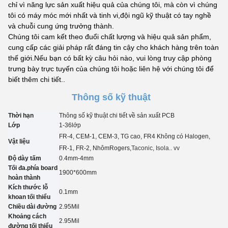
chỉ vì năng lực sản xuất hiệu quả của chúng tôi, mà còn vì chúng
tôi có máy móc mới nhất và tinh vi,đội ngũ kỹ thuật có tay nghề
và chuỗi cung ứng trưởng thành.
Chúng tôi cam kết theo đuổi chất lượng và hiệu quả sản phẩm,
cung cấp các giải pháp rất đáng tin cậy cho khách hàng trên toàn
thế giới.Nếu bạn có bất kỳ câu hỏi nào, vui lòng truy cập phòng
trưng bày trực tuyến của chúng tôi hoặc liên hệ với chúng tôi để
biết thêm chi tiết..
Thông số kỹ thuật
Thời hạn
Thông số kỹ thuật chi tiết về sản xuất PCB
Lớp
1-3
6
lớp
FR-4, CEM-1, CEM-3, TG cao, FR4 Không có Halogen,
Vật liệu
FR-1, FR-2, Nhôm
Rogers,
Taconic
, Isola.. vv
Độ dày tấm
0.4mm-4mm
Tối đa.phía board
1900*600mm
hoàn thành
Kích thước lỗ
0.
1
mm
khoan tối thiểu
Chiều dài đường
2.95
Mil
Khoảng cách
2.95
Mil
đường tối thiểu