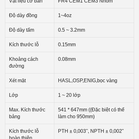
Vật liệu cơ bản
FR4 CEM1 CEM3 Nhôm
Độ dày đồng
1~4oz
Độ dày tấm
0.5 ~ 3.2mm
Kích thước lỗ
0.15mm
Khoảng cách
0.08mm
đường
Xét mặt
HASL,OSP,ENIG,bọc vàng
Lớp
1 ~ 20 lớp
Max. Kích thước
541 * 647mm ((Đặc biệt có thể
bảng
làm cho 950mm)
Kích thước lỗ
PTH ± 0,003'', NPTH ± 0,002"
hoàn thiện