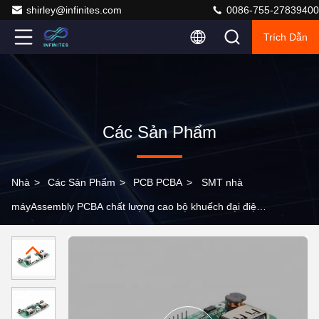
shirley@infinites.com
0086-755-27839400
Trích Dẫn
Các Sản Phẩm
Nhà
>
Các Sản Phẩm
>
PCB PCBA
>
SMT nhà
máyAssembly PCBA chất lượng cao bộ khuếch đại điện
đa lớp PCB OEMPCBA