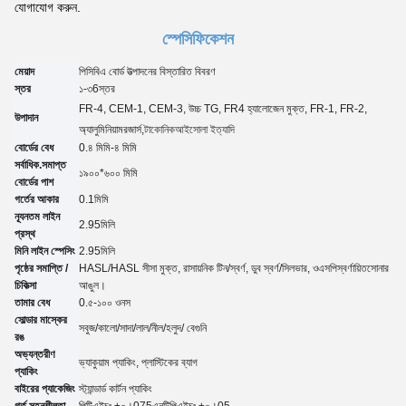
যোগাযোগ করুন.
স্পেসিফিকেশন
মেয়াদ
পিসিবিএ বোর্ড উত্পাদনের বিস্তারিত বিবরণ
স্তর
১-৩
6
স্তর
FR-4, CEM-1, CEM-3, উচ্চ TG, FR4 হ্যালোজেন মুক্ত, FR-1, FR-2,
উপাদান
অ্যালুমিনিয়াম
রজার্স,
টাকোনিক
আইসোলা ইত্যাদি
বোর্ডের বেধ
0.৪ মিমি-৪ মিমি
সর্বাধিক.সমাপ্ত
১৯০০*৬০০ মিমি
বোর্ডের পাশ
গর্তের আকার
0.
1
মিমি
ন্যূনতম লাইন
2.95
মিলি
প্রস্থ
মিনি লাইন স্পেসিং
2.95
মিলি
পৃষ্ঠের সমাপ্তি /
HASL/HASL সীসা মুক্ত, রাসায়নিক টিন
/
স্বর্ণ, ডুব স্বর্ণ
/
সিলভার, ও
এসপি
স্বর্ণায়িত
সোনার
চিকিত্সা
আঙুল।
তামার বেধ
0.৫-১০০ ওনস
সোল্ডার মাস্কের
সবুজ/কালো/সাদা/লাল/নীল/হলুদ
/ বেগুনি
রঙ
অভ্যন্তরীণ
ভ্যাকুয়াম প্যাকিং, প্লাস্টিকের ব্যাগ
প্যাকিং
বাইরের প্যাকেজিং
স্ট্যান্ডার্ড কার্টন প্যাকিং
গর্ত সহনশীলতা
পিটিএইচঃ ±০।07
5
এনটিপিএইচঃ ±০।05