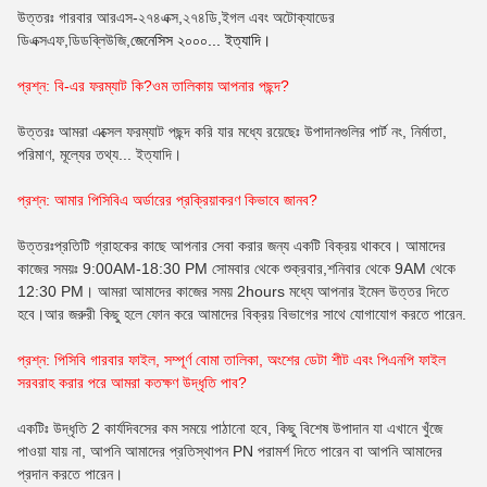
উত্তরঃ গারবার আরএস-২৭৪এক্স,২৭৪ডি,ইগল এবং অটোক্যাডের
ডিএক্সএফ,ডিডব্লিউজি,
জেনেসিস ২০০০... ইত্যাদি।
প্রশ্ন: বি-এর ফরম্যাট কি?
ওম
তালিকায় আপনার পছন্দ?
উত্তরঃ আমরা এক্সেল ফরম্যাট পছন্দ করি যার মধ্যে রয়েছেঃ উপাদানগুলির পার্ট নং, নির্মাতা,
পরিমাণ, মূল্যের তথ্য... ইত্যাদি।
প্রশ্ন: আমার পিসিবিএ অর্ডারের প্রক্রিয়াকরণ কিভাবে জানব?
উত্তরঃপ্রতিটি গ্রাহকের কাছে আপনার সেবা করার জন্য একটি বিক্রয় থাকবে। আমাদের
কাজের সময়ঃ 9:00AM-18:30 PM সোমবার থেকে শুক্রবার,শনিবার থেকে 9AM থেকে
12:30 PM। আমরা আমাদের কাজের সময় 2hours মধ্যে আপনার ইমেল উত্তর দিতে
হবে।আর জরুরী কিছু হলে ফোন করে আমাদের বিক্রয় বিভাগের সাথে যোগাযোগ করতে পারেন.
প্রশ্ন: পিসিবি গারবার ফাইল, সম্পূর্ণ বোমা তালিকা, অংশের ডেটা শীট এবং পিএনপি ফাইল
সরবরাহ করার পরে আমরা কতক্ষণ উদ্ধৃতি পাব?
একটিঃ উদ্ধৃতি 2 কার্যদিবসের কম সময়ে পাঠানো হবে, কিছু বিশেষ উপাদান যা এখানে খুঁজে
পাওয়া যায় না, আপনি আমাদের প্রতিস্থাপন PN পরামর্শ দিতে পারেন বা আপনি আমাদের
প্রদান করতে পারেন।