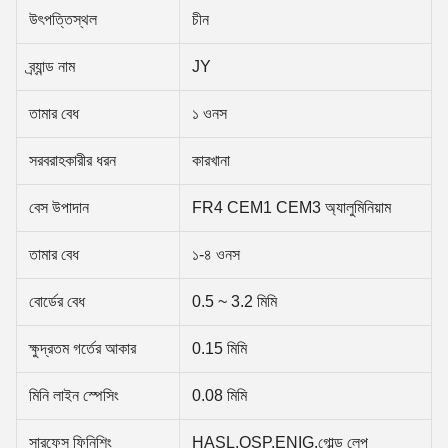
উৎপত্তিস্থল
চীন
ব্র্যান্ড নাম
JY
তামার বেধ
১ ওনস
সরবরাহকারীর ধরন
কারখানা
বেস উপাদান
FR4 CEM1 CEM3 অ্যালুমিনিয়াম
তামার বেধ
১-৪ ওনস
বোর্ডের বেধ
0.5 ~ 3.2 মিমি
ক্ষুদ্রতম গর্তের আকার
0.15 মিমি
মিনি লাইন স্পেসিং
0.08 মিমি
সারফেস ফিনিশিং
HASL,OSP,ENIG,গোল্ড লেপ