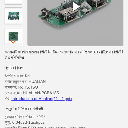
এসএমটি কারখানাসম্মিলন পিসিবিএ উচ্চ মানের পাওয়ার এম্প্লিফায়ার মাল্টিলেয়ার পিসিবি
ই এমপিসিবিএ
পণ্যের বিবরণ
উৎপত্তি স্থল: চীন
পরিচিতিমুলক নাম: HUALIAN
সাক্ষ্যদান: RoHS, ISO
মডেল নম্বার: HUALIAN-PCBA185
নথি:
Introduction of Hualian(1)....).pptx
পেমেন্ট ও শিপিংয়ের শর্তাবলী
ন্যূনতম চাহিদার পরিমাণ: ১ পিসি
মূল্য: 0.04usd-1usd/pcs