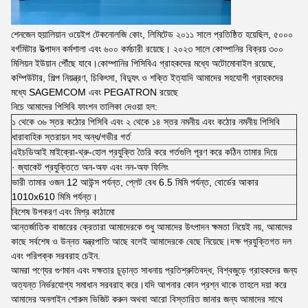
শেনজেন হুয়ালিয়ান ওয়েইপ টেকনোলজি কোং, লিমিটেড ২০১১ সালে প্রতিষ্ঠিত হয়েছিল, ৫০০০
বর্গমিটার উত্পাদন কর্মশালা এবং ৬০০ কর্মচারী রয়েছে। ২০২৩ সালে কোম্পানির বিক্রয় ৩০০
মিলিয়ন ইউয়ান পৌঁছে যাবে।কোম্পানির পিসিবিএ গ্রাহকদের মধ্যে অটোমোবাইল রয়েছে,
কম্পিউটার, শিল্প নিয়ন্ত্রণ, চিকিৎসা, বিদ্যুৎ ও শক্তি ইত্যাদি আমাদের সহযোগী গ্রাহকদের
মধ্যে SAGEMCOM এবং PEGATRON রয়েছে
নিচে আমাদের পিসিবি ফাংশন তালিকা দেওয়া হল:
১ থেকে ৩৬ স্তর কঠোর পিসিবি এবং ২ থেকে ১৪ স্তর নমনীয় এবং কঠোর নমনীয় পিসিবি
ধারাবাহিক স্তরায়ন সহ অন্ধ/গভীর গর্ত
এইচডিআই মাইক্রো-থ্রু-হোল প্রযুক্তি তৈরি করে গর্তগুলি পূরণ করে কঠিন তামার দিয়ে
· জ্যাকেট প্রযুক্তিতে অন-অফ এবং নন-অফ ফিলিং
ভারী তামার ওজন 12 আউন্স পর্যন্ত, প্লেট বেধ 6.5 মিমি পর্যন্ত, বোর্ডের আকার
1010x610 মিমি পর্যন্ত।
বিশেষ উপকরণ এবং মিশ্র কাঠামো
আন্তর্জাতিক বাজারের ক্রেতারা আমাদেরকে শুধু আমাদের উৎপাদন ক্ষমতা নিয়েই নয়, আমাদের
কাছে সর্বশেষ ও উন্নত যন্ত্রপাতি আছে বলেই আমাদেরকে বেছে নিয়েছে।দক্ষ প্রযুক্তিগত দল
এবং পরিপক্ক সরবরাহ চেইন.
আমরা পণ্যের গুণমান এবং দক্ষতার চূড়ান্ত সাধনায় প্রতিশ্রুতিবদ্ধ, বিশ্বজুড়ে গ্রাহকদের জন্য
অত্যন্ত নির্ভরযোগ্য সমাধান সরবরাহ করে।যদি আপনার কোন প্রশ্ন থাকে তাহলে দয়া করে
আমাদের অনলাইন শোরুম ভিজিট করুন অথবা আরো বিস্তারিত জানার জন্য আমাদের সাথে