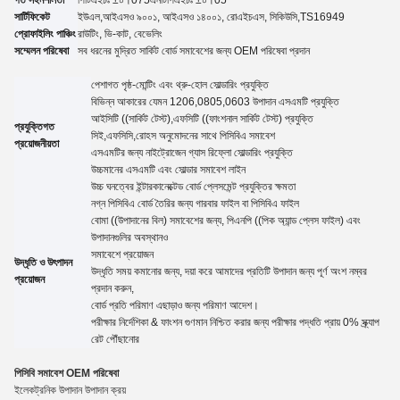
সার্টিফিকেট
ইউএল,
আইএসও ৯০০১, আইএসও ১৪০০১, রোএইচএস, সিকিউসি
,TS16949
প্রোফাইলিং পাঞ্চিং
রাউটিং, ভি-কাট, বেভেলিং
সম্মেলন পরিষেবা
সব ধরনের মুদ্রিত সার্কিট বোর্ড সমাবেশের জন্য OEM পরিষেবা প্রদান
পেশাগত পৃষ্ঠ-মোন্টিং এবং থ্রু-হোল সোল্ডারিং প্রযুক্তি
বিভিন্ন আকারের যেমন 1206,0805,0603 উপাদান এসএমটি প্রযুক্তি
আইসিটি ((সার্কিট টেস্ট),এফসিটি ((ফাংশনাল সার্কিট টেস্ট) প্রযুক্তি
প্রযুক্তিগত
সিই,এফসিসি,রোহস অনুমোদনের সাথে পিসিবিএ সমাবেশ
প্রয়োজনীয়তা
এসএমটির জন্য নাইট্রোজেন গ্যাস রিফ্লো সোল্ডারিং প্রযুক্তি
উচ্চমানের এসএমটি এবং সোল্ডার সমাবেশ লাইন
উচ্চ ঘনত্বের ইন্টারকানেক্টেড বোর্ড প্লেসমেন্ট প্রযুক্তির ক্ষমতা
নগ্ন পিসিবিএ বোর্ড তৈরির জন্য গারবার ফাইল বা পিসিবিএ ফাইল
বোমা ((উপাদানের বিল) সমাবেশের জন্য, পিএনপি ((পিক অ্যান্ড প্লেস ফাইল) এবং
উপাদানগুলির অবস্থানও
সমাবেশে প্রয়োজন
উদ্ধৃতি ও উৎপাদন
উদ্ধৃতি সময় কমানোর জন্য, দয়া করে আমাদের প্রতিটি উপাদান জন্য পূর্ণ অংশ নম্বর
প্রয়োজন
প্রদান করুন,
বোর্ড প্রতি পরিমাণ এছাড়াও জন্য পরিমাণ
আদেশ।
পরীক্ষার নির্দেশিকা
&
ফাংশন গুণমান নিশ্চিত করার জন্য পরীক্ষার পদ্ধতি প্রায় 0% স্ক্র্যাপ
রেট পৌঁছানোর
পিসিবি সমাবেশ OEM পরিষেবা
ইলেকট্রনিক উপাদান উপাদান ক্রয়