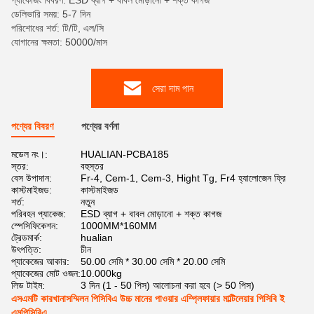
প্যাকেজিং বিবরণ: ESD ব্যাগ + বাবল মোড়ানো + শক্ত কাগজ
ডেলিভারি সময়: 5-7 দিন
পরিশোধের শর্ত: টি/টি, এল/সি
যোগানের ক্ষমতা: 50000/মাস
সেরা দাম পান
পণ্যের বিবরণ
পণ্যের বর্ণনা
মডেল নং।:
HUALIAN-PCBA185
স্তর:
বহুস্তর
বেস উপাদান:
Fr-4, Cem-1, Cem-3, Hight Tg, Fr4 হ্যালোজেন ফ্রি
কাস্টমাইজড:
কাস্টমাইজড
শর্ত:
নতুন
পরিবহন প্যাকেজ:
ESD ব্যাগ + বাবল মোড়ানো + শক্ত কাগজ
স্পেসিফিকেশন:
1000MM*160MM
ট্রেডমার্ক:
hualian
উৎপত্তি:
চীন
প্যাকেজের আকার:
50.00 সেমি * 30.00 সেমি * 20.00 সেমি
প্যাকেজের মোট ওজন:
10.000kg
লিড টাইম:
3 দিন (1 - 50 পিস) আলোচনা করা হবে (> 50 পিস)
এসএমটি কারখানাসম্মিলন পিসিবিএ উচ্চ মানের পাওয়ার এম্প্লিফায়ার মাল্টিলেয়ার পিসিবি ই
এমপিসিবিএ