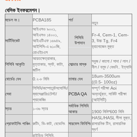
বেসিক ইনফরমেশন।
মডেল নং।
PCBA185
শর্ত
নতুন
আইএসও ৯০০১,
আইএসও ১৪০০১,
Fr-4, Cem-1, Cem-
পিসিবি
সার্টিফিকেট
আইএটিএফ ১৬৯৪৯,
3, উচ্চ Tg, Fr4
উপাদান
আইপিসি-এ ৬১০জি,
হ্যালোজেন মুক্ত
রোএইচএস
আয়তক্ষেত্রাকার,
সবুজ / কালো / সাদা / লাল /
পিসিবি আকৃতি
বৃত্তাকার, স্লট, কাটা,
সোল্ডার মাস্ক
নীল / হলুদ / বেগুনি.. ইত্যাদি
জটিল
18um-3500um
বোর্ডের বেধ
0.২-৮ মিমি
তামার বেধ
((0.5- 100oz)
পিসিবি/কম্পোনেন্টসসোর্সিং/
সম্পূর্ণ পরীক্ষা Aoi
সেবা
ম্যাসেঞ্জারিং/টেস্ট/
PCBA QA
অন্তর্ভুক্ত, সার্কিট পরীক্ষা
প্যাকেজিং
(আইসিটি)
সর্বাধিক পিসিবি
স্তর
১-৩৬ স্তর
আকার
1900 মিমি*600 মিমি
HASL/HASL সীসা মুক্ত,
প্রোফাইলিং পাঞ্চিং
রুটিং, ভি-কাট, বেভেলিং
সারফেস ফিনিশিং
রাসায়নিক টিন, রাসায়নিক
স্বর্ণ
রাইডিড পিসিবি,