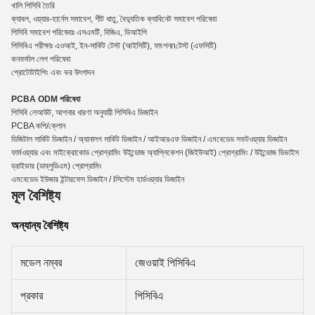
খালি পিসিবি তৈরি
ক্যাবল, ওয়্যার-হার্নেস সমাবেশ, শীট ধাতু, বৈদ্যুতিক ক্যাবিনেট সমাবেশ পরিষেবা
পিসিবি সমাবেশ পরিষেবাঃ এসএমটি, বিজিএ, ডিআইপি
পিসিবিএ পরীক্ষাঃ এওআই, ইন-সার্কিট টেস্ট (আইসিটি), ফাংশন
n
টেস্ট (এফসিটি)
কনফর্মাল লেপ পরিষেবা
প্রোটোটাইপিং এবং ভর উৎপাদন
PCBA ODM পরিষেবা
পিসিবি লেআউট, আপনার ধারণা অনুযায়ী পিসিবিএ ডিজাইন
PCBA কপি/ক্লোন
ডিজিটাল সার্কিট ডিজাইন / অ্যানালগ সার্কিট ডিজাইন / আইআরএফ ডিজাইন / এমবেডেড সফটওয়্যার ডিজাইন
ফার্মওয়্যার এবং মাইক্রোকোড প্রোগ্রামিং উইন্ডোজ অ্যাপ্লিকেশন (জিইউআই) প্রোগ্রামিং / উইন্ডোজ ডিভাইস
ড্রাইভার (ডাব্লুডিএম) প্রোগ্রামিং
এমবেডেড ইউজার ইন্টারফেস ডিজাইন / lসিস্টেম হার্ডওয়্যার ডিজাইন
মূল বৈশিষ্ট্য
অন্যান্য বৈশিষ্ট্য
মডেল নম্বর
জেওয়াই পিসিবিএ
প্রকার
পিসিবিএ