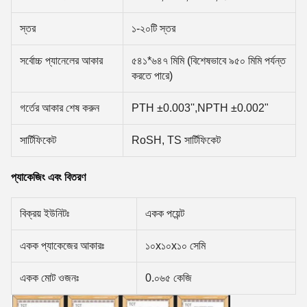
স্তর
১-২০টি স্তর
সর্বোচ্চ প্যানেলের আকার
৫৪১*৬৪৭ মিমি (বিশেষভাবে ৯৫০ মিমি পর্যন্ত
করতে পারে)
গর্তের আকার শেষ করুন
PTH ±0.003'',NPTH ±0.002"
সার্টিফিকেট
RoSH, TS সার্টিফিকেট
প্যাকেজিং এবং বিতরণ
বিক্রয় ইউনিটঃ
একক পয়েন্ট
একক প্যাকেজের আকারঃ
১০x১০x১০ সেমি
একক মোট ওজনঃ
0.০৬৫ কেজি