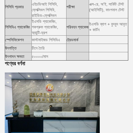
এইচডিআই পিসিবি,
এক্স-রে, অ'ই, সার্কিট টেস্ট
পিসিবি প্রকার
পরীক্ষা
ফ্লেক্সিবল পিসিবি,
(আইসিটি), ফাংশনাল টেস্ট
রাইডিড-ফ্লেক্সিবল
ইএসডি প্যাকেজিং,
ইএসডি ব্যাগ + বুদবুদ আবৃত
পিসিবিএ প্যাকেজিং
শকপ্রুফ প্যাকেজিং,
পরিবহন প্যাকেজ
+ কার্টন
অ্যান্টি-ড্রপ
স্পেসিফিকেশন
কাস্টমাইজড পিসিবিএ
ট্রেডমার্ক
উৎপত্তি
চীনে তৈরি
উৎপাদন ক্ষমতা
৫০০০০/মাস
পণ্যের বর্ণনা